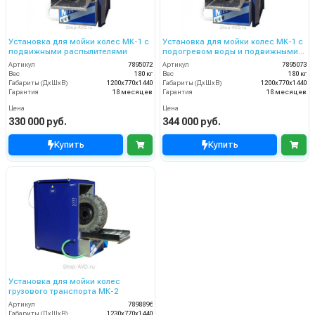
Установка для мойки колес МК-1 с
Установка для мойки колес МК-1 с
подвижными распылителями
подогревом воды и подвижными
распылителями
Артикул
7895072
Артикул
7895073
Вес
180 кг
Вес
180 кг
Габариты (ДхШхВ)
1200х770х1440
Габариты (ДхШхВ)
1200х770х1440
Гарантия
18 месяцев
Гарантия
18 месяцев
Цена
Цена
330 000 руб.
344 000 руб.
Купить
Купить
Установка для мойки колес
грузового транспорта МК-2
Артикул
7898896
Габариты (ДхШхВ)
1230х770х1440