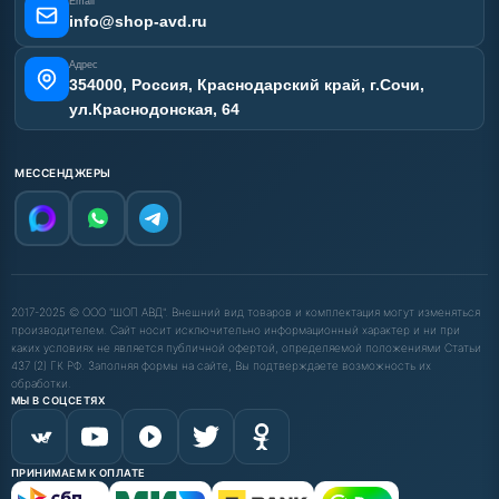
Email
info@shop-avd.ru
Адрес
354000, Россия, Краснодарский край, г.Сочи,
ул.Краснодонская, 64
МЕССЕНДЖЕРЫ
2017-2025 © ООО "ШОП АВД". Внешний вид товаров и комплектация могут изменяться
производителем. Сайт носит исключительно информационный характер и ни при
каких условиях не является публичной офертой, определяемой положениями Статьи
437 (2) ГК РФ. Заполняя формы на сайте, Вы подтверждаете возможность их
обработки.
МЫ В СОЦСЕТЯХ
ПРИНИМАЕМ К ОПЛАТЕ