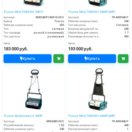
Truvox MULTIWASH 240 P
Truvox MULTIWASH 340/PUMP
Артикул
MW240/PUMP/EURO
Артикул
TR-MW340-P
Бренд
Truvox
Рабочая ширина (мм)
340
Рабочая ширина (мм)
250
Тип машины
Сетевая
Тип
сетевая
Ширина вакуумной чистки (мм)
340
Тип привода
ручной (толкаемый)
Объём бака для грязной воды (пыли) (л)
1.7
Тип щетины
роликовая
Производительность по площади (м2/ч)
930
Цена
Цена
183 000 руб.
193 000 руб.
Купить
Купить
Truvox Multiwash II 340P
Truvox MULTIWASH 440/PUMP
Артикул
MW340EURO
Артикул
TR-MW440-P
Потребляемая мощность (кВт)
1.02
Рабочая ширина (мм)
440
Рабочая ширина щеток (мм)
340
Расход моющего раствора (л/мин)
1