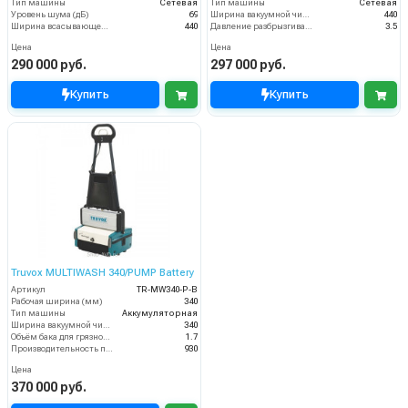
Тип машины
Сетевая
Тип машины
Сетевая
Уровень шума (дБ)
69
Ширина вакуумной чистки (мм)
440
Ширина всасывающей балки (мм)
440
Давление разбрызгивания моющего раствора (бар)
3.5
Цена
Цена
290 000 руб.
297 000 руб.
Купить
Купить
Truvox MULTIWASH 340/PUMP Battery
Артикул
TR-MW340-P-B
Рабочая ширина (мм)
340
Тип машины
Аккумуляторная
Ширина вакуумной чистки (мм)
340
Объём бака для грязной воды (пыли) (л)
1.7
Производительность по площади (м2/ч)
930
Цена
370 000 руб.