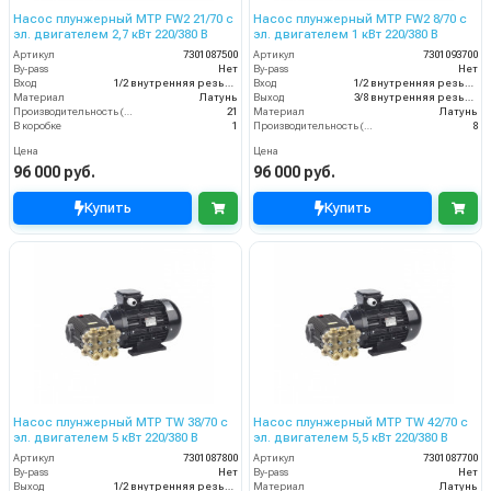
Насос плунжерный MTP FW2 21/70 с
Насос плунжерный MTP FW2 8/70 с
эл. двигателем 2,7 кВт 220/380 В
эл. двигателем 1 кВт 220/380 В
Артикул
7301087500
Артикул
7301093700
By-pass
Нет
By-pass
Нет
Вход
1/2 внутренняя резьба
Вход
1/2 внутренняя резьба
Материал
Латунь
Выход
3/8 внутренняя резьба
Производительность (л/мин)
21
Материал
Латунь
В коробке
1
Производительность (л/мин)
8
Цена
Цена
96 000 руб.
96 000 руб.
Купить
Купить
Насос плунжерный MTP TW 38/70 с
Насос плунжерный MTP TW 42/70 с
эл. двигателем 5 кВт 220/380 В
эл. двигателем 5,5 кВт 220/380 В
Артикул
7301087800
Артикул
7301087700
By-pass
Нет
By-pass
Нет
Выход
1/2 внутренняя резьба
Материал
Латунь