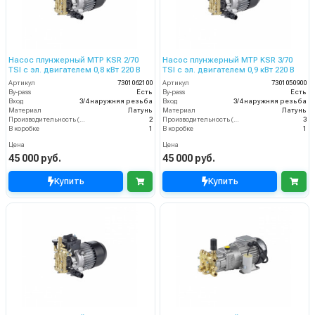
Насос плунжерный MTP KSR 2/70
Насос плунжерный MTP KSR 3/70
TSI с эл. двигателем 0,8 кВт 220 В
TSI с эл. двигателем 0,9 кВт 220 В
Артикул
7301062100
Артикул
7301050900
By-pass
Есть
By-pass
Есть
Вход
3/4 наружняя резьба
Вход
3/4 наружняя резьба
Материал
Латунь
Материал
Латунь
Производительность (л/мин)
2
Производительность (л/мин)
3
В коробке
1
В коробке
1
Цена
Цена
45 000 руб.
45 000 руб.
Купить
Купить