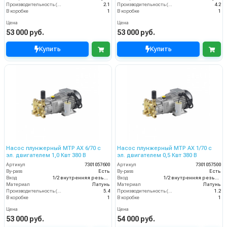
Производительность (л/мин)
2.1
Производительность (л/мин)
4.2
В коробке
1
В коробке
1
Цена
Цена
53 000 руб.
53 000 руб.
Купить
Купить
Насос плунжерный MTP AX 6/70 с
Насос плунжерный MTP AX 1/70 с
эл. двигателем 1,0 Квт 380 В
эл. двигателем 0,5 Квт 380 В
Артикул
7301057600
Артикул
7301057500
By-pass
Есть
By-pass
Есть
Вход
1/2 внутренняя резьба
Вход
1/2 внутренняя резьба
Материал
Латунь
Материал
Латунь
Производительность (л/мин)
5.4
Производительность (л/мин)
1.2
В коробке
1
В коробке
1
Цена
Цена
53 000 руб.
54 000 руб.