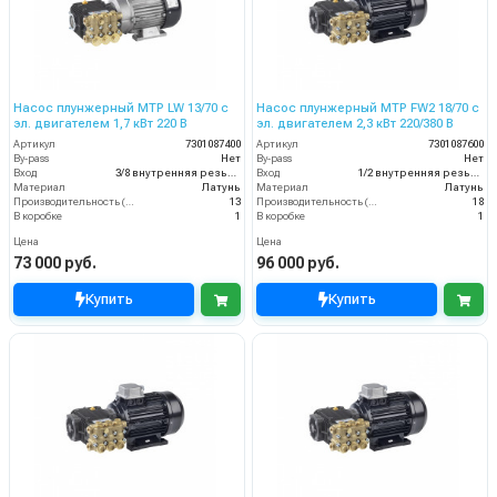
Насос плунжерный MTP LW 13/70 с
Насос плунжерный MTP FW2 18/70 с
эл. двигателем 1,7 кВт 220 В
эл. двигателем 2,3 кВт 220/380 В
Артикул
7301087400
Артикул
7301087600
By-pass
Нет
By-pass
Нет
Вход
3/8 внутренняя резьба
Вход
1/2 внутренняя резьба
Материал
Латунь
Материал
Латунь
Производительность (л/мин)
13
Производительность (л/мин)
18
В коробке
1
В коробке
1
Цена
Цена
73 000 руб.
96 000 руб.
Купить
Купить