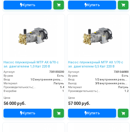
Купить
Купить
Насос плунжерный MTP AX 6/70 с
Насос плунжерный MTP AX 1/70 с
эл. двигателем 1,0 Квт 220 В
эл. двигателем 0,5 Квт 220 В
Артикул
7301050200
Артикул
7301044900
By-pass
Есть
By-pass
Есть
Вход
1/2 внутренняя резьба
Вход
1/2 внутренняя резьба
Материал
Латунь
Выход
3/8 внутренняя резьба
Производительность (л/мин)
5.4
Материал
Латунь
В коробке
1
Производительность (л/мин)
1.2
Цена
Цена
56 000 руб.
57 000 руб.
Купить
Купить