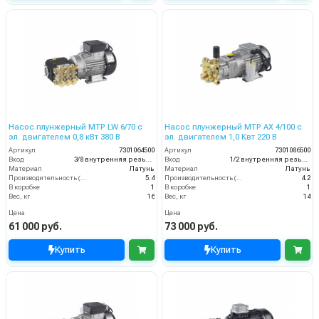
Насос плунжерный MTP LW 6/70 с
Насос плунжерный MTP AX 4/100 с
эл. двигателем 0,8 кВт 380 В
эл. двигателем 1,0 Квт 220 В
Артикул
7301064500
Артикул
7301086500
Вход
3/8 внутренняя резьба
Вход
1/2 внутренняя резьба
Материал
Латунь
Материал
Латунь
Производительность (л/мин)
5.4
Производительность (л/мин)
4.2
В коробке
1
В коробке
1
Вес, кг
16
Вес, кг
14
Цена
Цена
61 000 руб.
73 000 руб.
Купить
Купить