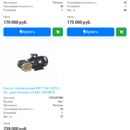
Материал
Латунь
Производительность (л/мин)
42
Производительность (л/мин)
38
В коробке
1
В коробке
1
Вес, кг
60
Цена
Цена
170 000 руб.
175 000 руб.
Купить
Купить
Насос плунжерный MPT TW 53/70 с
эл. двигателем 6,9 кВт 220/380 В
Артикул
7301087900
By-pass
Нет
Материал
Латунь
Производительность (л/мин)
53
В коробке
1
Вес, кг
75
Цена
239 000 руб.