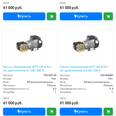
Цена
Цена
61 000 руб.
61 000 руб.
Купить
Купить
Насос плунжерный MTP LW 4/70 с
Насос плунжерный MTP LW 6/70 с
эл. двигателем 0,7 кВт 380 В
эл. двигателем 0,8 кВт 220 В
Артикул
7301067100
Артикул
7301064400
By-pass
Нет
By-pass
Нет
Вход
3/8 внутренняя резьба
Вход
3/8 внутренняя резьба
Материал
Латунь
Материал
Латунь
Производительность (л/мин)
4.2
Производительность (л/мин)
5.4
В коробке
1
В коробке
1
Цена
Цена
61 000 руб.
61 000 руб.
Купить
Купить