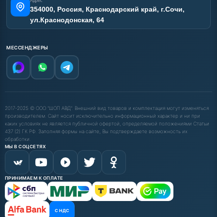
Адрес
354000, Россия, Краснодарский край, г.Сочи,
ул.Краснодонская, 64
МЕССЕНДЖЕРЫ
2017-2025 © ООО "ШОП АВД". Внешний вид товаров и комплектация могут изменяться
производителем. Сайт носит исключительно информационный характер и ни при
каких условиях не является публичной офертой, определяемой положениями Статьи
437 (2) ГК РФ. Заполняя формы на сайте, Вы подтверждаете возможность их
обработки.
МЫ В СОЦСЕТЯХ
ПРИНИМАЕМ К ОПЛАТЕ
С НДС