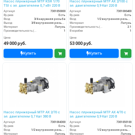
Насос плунжерный MTP KSR 1/70
Насос плунжерный MTP AX 2/100 с
TSI с эл. двигателем 0,7 кВт 220 В
эл. двигателем 0,9 Квт 220 В
Артикул
7301050800
Артикул
7301086400
By-pass
Есть
By-pass
Есть
Вход
3/4 наружняя резьба
Вход
1/2 внутренняя резьба
Выход
3/8 внутренняя резьба
Материал
Латунь
Материал
Латунь
Производительность (л/мин)
2.1
Производительность (л/мин)
1
В коробке
1
Цена
Цена
49 000 руб.
53 000 руб.
Купить
Купить
Насос плунжерный MTP AX 2/70 с
Насос плунжерный MTP AX 4/70 с
эл. двигателем 0,7 Квт 380 В
эл. двигателем 0,9 Квт 220 В
Артикул
7301084300
Артикул
7301050100
By-pass
Есть
By-pass
Есть
Вход
1/2 внутренняя резьба
Вход
1/2 внутренняя резьба
Материал
Латунь
Материал
Латунь