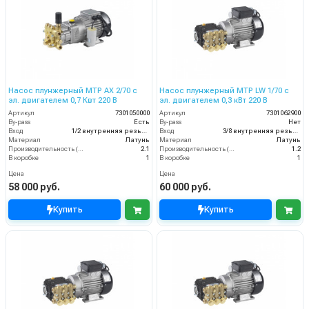
Насос плунжерный MTP AX 2/70 с
Насос плунжерный MTP LW 1/70 с
эл. двигателем 0,7 Квт 220 В
эл. двигателем 0,3 кВт 220 В
Артикул
7301050000
Артикул
7301062900
By-pass
Есть
By-pass
Нет
Вход
1/2 внутренняя резьба
Вход
3/8 внутренняя резьба
Материал
Латунь
Материал
Латунь
Производительность (л/мин)
2.1
Производительность (л/мин)
1.2
В коробке
1
В коробке
1
Цена
Цена
58 000 руб.
60 000 руб.
Купить
Купить