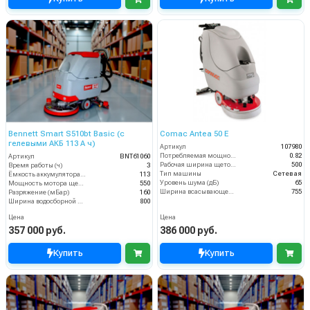
Bennett Smart S510bt Basic (с
Comac Antea 50 E
гелевыми АКБ 113 А ч)
Артикул
107980
Потребляемая мощность (кВт)
0.82
Артикул
BNT61060
Рабочая ширина щеток (мм)
500
Время работы (ч)
3
Тип машины
Сетевая
Ёмкость аккумулятора (Ач)
113
Уровень шума (дБ)
65
Мощность мотора щеток
550
Ширина всасывающей балки (мм)
755
Разряжение (мБар)
160
Ширина водосборной рейки
800
Цена
Цена
357 000 руб.
386 000 руб.
Купить
Купить