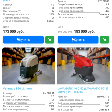
(24V)
Артикул
LPTE 00598
Потребляемая мощность (кВт)
1.7
Артикул
N-3
Рабочая ширина (мм)
350
Вес, кг
78
Рабочая ширина щеток (мм)
450
Напряжение (В)
24
Тип машины
Сетевая
Производительность по площади (м2/ч)
2250
Ширина вакуумной чистки (мм)
450
Скорость вращения щётки (об/мин)
190
Страна-производитель
Китай
Цена
Цена
173 000 руб.
183 000 руб.
198 000 руб.
Купить
Купить
Velargos B50 Lithium
LAVAMATIC 40 C 50 (LAVAMATIC 501 E
2012) (LPTE 00600)
Артикул
AN 600111
Время работы от аккумуляторов (ч)
3.5
Артикул
01097 LPTE
Ёмкость аккумулятора (Ач)
100
Потребляемая мощность (кВт)
1
Зарядное устройство
Есть
Рабочая ширина (мм)
500
Максимальная производительность (кв.м/час)
2000
Рабочая ширина щеток (мм)
500
Рабочая ширина (мм)
510
Тип машины
Сетевая