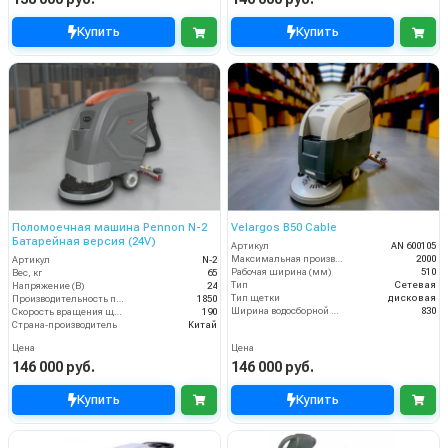
Купить
Купить
Поломоечная машина Pennon N-2
Velargos B50 Cable
Батарейная версия (24V)
Артикул
AN 600105
Максимальная производительность (кв.м/час)
2000
Артикул
N-2
Рабочая ширина (мм)
510
Вес, кг
65
Тип
Сетевая
Напряжение (В)
24
Тип щетки
дисковая
Производительность по площади (м2/ч)
1850
Ширина водосборной рейки
830
Скорость вращения щётки (об/мин)
190
Страна-производитель
Китай
Цена
Цена
146 000 руб.
146 000 руб.
Купить
Купить