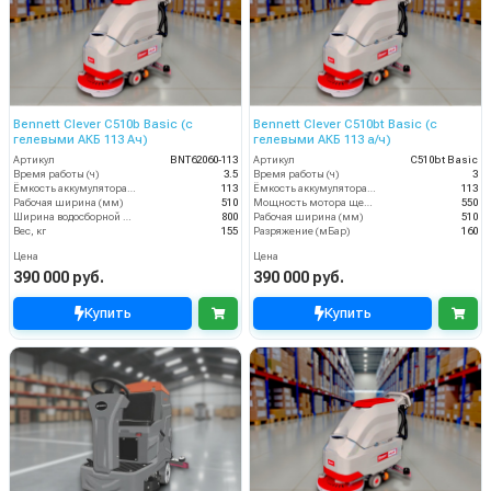
Bennett Clever C510b Basic (с
Bennett Clever C510bt Basic (с
гелевыми АКБ 113 Ач)
гелевыми АКБ 113 а/ч)
Артикул
BNT62060-113
Артикул
C510bt Basic
Время работы (ч)
3.5
Время работы (ч)
3
Ёмкость аккумулятора (Ач)
113
Ёмкость аккумулятора (Ач)
113
Рабочая ширина (мм)
510
Мощность мотора щеток
550
Ширина водосборной рейки
800
Рабочая ширина (мм)
510
Вес, кг
155
Разряжение (мБар)
160
Цена
Цена
390 000 руб.
390 000 руб.
Купить
Купить