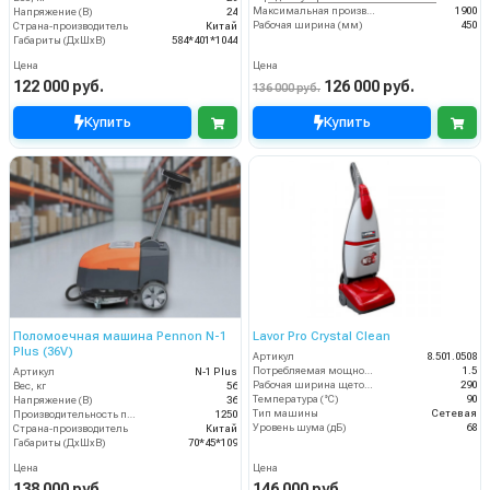
Максимальная производительность (кв.м/час)
1900
Напряжение (В)
24
Рабочая ширина (мм)
450
Страна-производитель
Китай
Габариты (ДхШхВ)
584*401*1044
Цена
Цена
122 000 руб.
126 000 руб.
136 000 руб.
Купить
Купить
Поломоечная машина Pennon N-1
Lavor Pro Crystal Clean
Plus (36V)
Артикул
8.501.0508
Потребляемая мощность (кВт)
1.5
Артикул
N-1 Plus
Рабочая ширина щеток (мм)
290
Вес, кг
56
Температура (°C)
90
Напряжение (В)
36
Тип машины
Сетевая
Производительность по площади (м2/ч)
1250
Уровень шума (дБ)
68
Страна-производитель
Китай
Габариты (ДхШхВ)
70*45*109
Цена
Цена
138 000 руб.
146 000 руб.