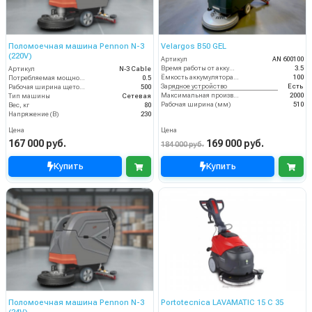
Поломоечная машина Pennon N-3
Velargos B50 GEL
(220V)
Артикул
AN 600100
Время работы от аккумуляторов (ч)
3.5
Артикул
N-3 Cable
Ёмкость аккумулятора (Ач)
100
Потребляемая мощность (кВт)
0.5
Зарядное устройство
Есть
Рабочая ширина щеток (мм)
500
Максимальная производительность (кв.м/час)
2000
Тип машины
Сетевая
Рабочая ширина (мм)
510
Вес, кг
80
Напряжение (В)
230
Цена
Цена
167 000 руб.
169 000 руб.
184 000 руб.
Купить
Купить
Поломоечная машина Pennon N-3
Portotecnica LAVAMATIC 15 C 35