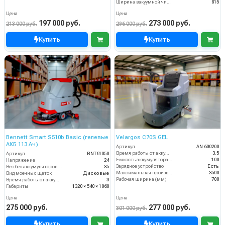
Ширина вакуумной чистки (мм)
815
Цена
Цена
197 000 руб.
273 000 руб.
213 000 руб.
296 000 руб.
Купить
Купить
Bennett Smart S510b Basic (гелевые
Velargos C70S GEL
АКБ 113 Ач)
Артикул
AN 600200
Время работы от аккумуляторов (ч)
3.5
Артикул
BNT61050
Ёмкость аккумулятора (Ач)
100
Напряжение
24
Зарядное устройство
Есть
Вес без аккумуляторов (кг)
85
Максимальная производительность (кв.м/час)
3500
Вид моечных щеток
Дисковые
Рабочая ширина (мм)
700
Время работы от аккумуляторов (ч)
3
Габариты
1320 × 540 × 1060
Цена
Цена
275 000 руб.
277 000 руб.
301 000 руб.
Купить
Купить