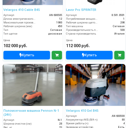
Velargos 410 Cable B45
Lavor Pro SPRINTER
Артикул
AN 600505
Артикул
8.501.0501
Длина электрического кабеля (м)
12
Потребляемая мощность (кВт)
1
Максимальная производительность (кв.м/час)
1900
Рабочая ширина щеток (мм)
290
Рабочая ширина (мм)
450
Тип машины
Сетевая
Тип
Сетевая
Производительность по площади (м2/ч)
500
Тип щетки
дисковая
Страна-производитель
Италия
Цена
Цена
102 000 руб.
112 000 руб.
Купить
Купить
Поломоечная машина Pennon N-1
Velargos 410 Gel B45
(24V)
Артикул
AN 600500
Аккумулятор АКБ (В/А·ч)
80
Артикул
N-1
Время работы (ч)
4
Ширина очистки (см)
28
Зарядное устройство
Есть
Вес, кг
29