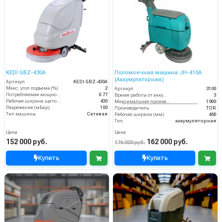
KEDI GBZ-430A
Поломоечная машина JH-410A
(Аккумуляторная)
Артикул
KEDI GBZ-430A
Макс. угол подъема (%)
2
Артикул
3100
Потребляемая мощность (кВт)
0.77
Время работы от аккумуляторов (ч)
3
Рабочая ширина щеток (мм)
430
Максимальная производительность (кв.м/час)
1900
Разряжение (мБар)
100
Производитель
TOR
Тип машины
Сетевая
Рабочая ширина (мм)
460
Тип
аккумуляторная
Цена
Цена
152 000 руб.
162 000 руб.
176 000 руб.
Купить
Купить