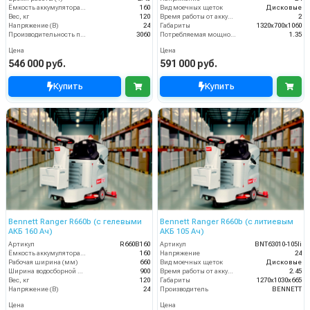
Ёмкость аккумулятора (Ач)
160
Вид моечных щеток
Дисковые
Вес, кг
120
Время работы от аккумуляторов (ч)
2
Напряжение (В)
24
Габариты
1320х700х1060
Производительность по площади (м2/ч)
3060
Потребляемая мощность (кВт)
1.35
Цена
Цена
546 000 руб.
591 000 руб.
Купить
Купить
Bennett Ranger R660b (с гелевыми
Bennett Ranger R660b (с литиевым
АКБ 160 Ач)
АКБ 105 Ач)
Артикул
R660B160
Артикул
BNT63010-105li
Ёмкость аккумулятора (Ач)
160
Напряжение
24
Рабочая ширина (мм)
660
Вид моечных щеток
Дисковые
Ширина водосборной рейки
900
Время работы от аккумуляторов (ч)
2.45
Вес, кг
120
Габариты
1270х1030х665
Напряжение (В)
24
Производитель
BENNETT
Цена
Цена