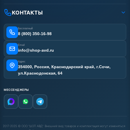
Доставка
Ремонт АВД
Рассрочка
Гарантия
Сертификаты
КОНТАКТЫ
Статьи
Лизинг
Наши работы
Получить скидку
Отзывы наших клиентов
Бесплатный
Карта сайта
8 (800) 350-16-98
Email
info@shop-avd.ru
Адрес
354000, Россия, Краснодарский край, г.Сочи,
ул.Краснодонская, 64
МЕССЕНДЖЕРЫ
2017-2025 © ООО "ШОП АВД". Внешний вид товаров и комплектация могут изменяться