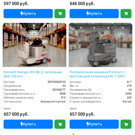
597 000 руб.
646 000 руб.
Купить
Купить
Bennett Ranger R510b (с литиевым
Поломоечная машина Pennon с
АКБ 150 Ач)
местом для оператора N-7 (24V)
Артикул
BNT63020150
Артикул
N-7
Напряжение
24
Вес, кг
278
Производитель
BENNETT
Напряжение (В)
24
Производительность по площади
3060
Производительность по площади (м2/ч)
5200
Рабочая ширина (мм)
510
Скорость вращения щётки (об/мин)
220
Тип машины
Аккумуляторная
Страна-производитель
Китай
Цена
Цена
657 000 руб.
657 000 руб.
Купить
Купить