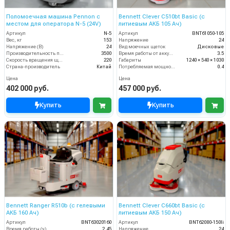
Поломоечная машина Pennon с
Bennett Clever C510bt Basic (с
местом для оператора N-5 (24V)
литиевым АКБ 105 Ач)
Артикул
N-5
Артикул
BNT61050-105
Вес, кг
153
Напряжение
24
Напряжение (В)
24
Вид моечных щеток
Дисковые
Производительность по площади (м2/ч)
3500
Время работы от аккумуляторов (ч)
3.5
Скорость вращения щётки (об/мин)
220
Габариты
1240 × 540 × 1030
Страна-производитель
Китай
Потребляемая мощность (кВт)
0.4
Цена
Цена
402 000 руб.
457 000 руб.
Купить
Купить
Bennett Ranger R510b (с гелевыми
Bennett Clever C660bt Basic (с
АКБ 160 Ач)
литиевым АКБ 150 Ач)
Артикул
BNT63020160
Артикул
BNT62080-150li
Время работы (ч)
2.45
Напряжение
24