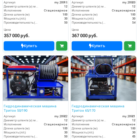
Артикул
my.20919
Артикул
my.20920
Диаметр шланга (⌀) мм:
12
Диаметр шланга (⌀) мм:
12
Исполнение
Стационарное
Исполнение
Стационарное
Длина шланга (м)
100
Длина шланга (м)
100
Мощность (л/с)
30
Мощность (л/с)
30
Производительность (л/мин)
50
Производительность (л/мин)
54
Цена
Цена
357 000 руб.
367 000 руб.
Купить
Купить
Гидродинамическая машина
Гидродинамическая машина
Тритон 50/190
Тритон 65/170
Артикул
my.20922
Артикул
my.20921
Диаметр шланга (⌀) мм:
12
Диаметр шланга (⌀) мм:
12
Исполнение
Стационарное
Исполнение
Стационарное
Длина шланга (м)
100
Длина шланга (м)
100
Мощность (л/с)
30
Мощность (л/с)
30
Производительность (л/мин)
50
Производительность (л/мин)
65