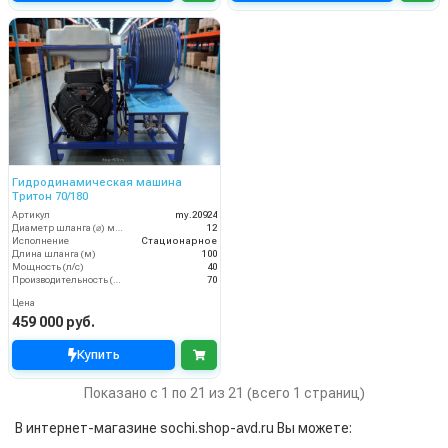
Гидродинамическая машина
Тритон 70/180
Артикул
my.20924
Диаметр шланга (⌀) мм:
12
Исполнение
Стационарное
Длина шланга (м)
100
Мощность (л/с)
40
Производительность (л/мин)
70
Цена
459 000 руб.
Купить
Показано с 1 по 21 из 21 (всего 1 страниц)
В интернет-магазине sochi.shop-avd.ru Вы можете: