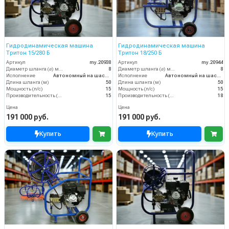
Гидродинамическая машина
Гидродинамическая машина
Тритон 15/280 Б
Тритон 18/250 Б
Артикул
my.20938
Артикул
my.20944
Диаметр шланга (⌀) мм:
8
Диаметр шланга (⌀) мм:
8
Исполнение
Автономный на шасси
Исполнение
Автономный на шасси
Длина шланга (м)
50
Длина шланга (м)
50
Мощность (л/с)
15
Мощность (л/с)
15
Производительность (л/мин)
15
Производительность (л/мин)
18
Цена
Цена
191 000 руб.
191 000 руб.
Купить
Купить