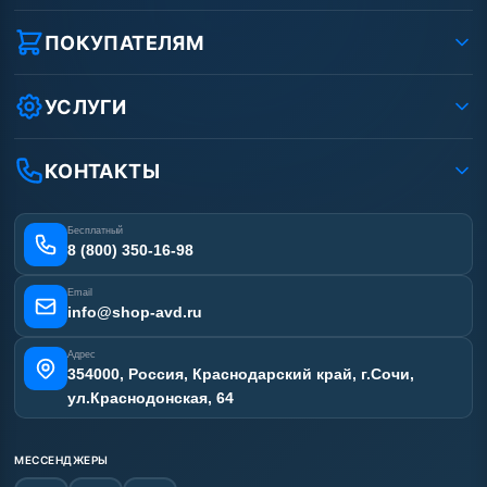
О компании
Реквизиты ООО «Шоп АВД»
ПОКУПАТЕЛЯМ
Защита данных клиента
Как заказать?
Условия соглашения
Оплата
УСЛУГИ
Вакансии
Доставка
Ремонт АВД
Рассрочка
Гарантия
Сертификаты
КОНТАКТЫ
Статьи
Лизинг
Наши работы
Получить скидку
Отзывы наших клиентов
Бесплатный
Карта сайта
8 (800) 350-16-98
Email
info@shop-avd.ru
Адрес
354000, Россия, Краснодарский край, г.Сочи,
ул.Краснодонская, 64
МЕССЕНДЖЕРЫ