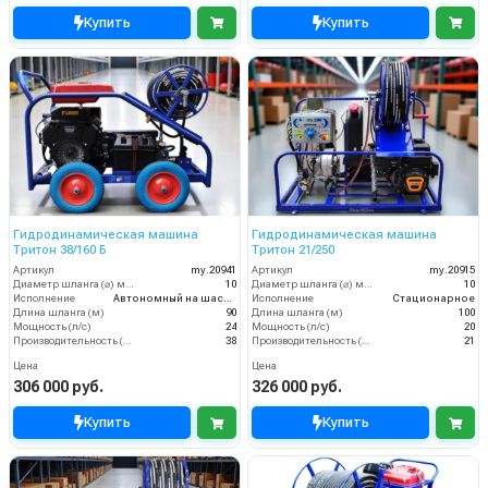
Купить
Купить
Гидродинамическая машина
Гидродинамическая машина
Тритон 38/160 Б
Тритон 21/250
Артикул
my.20941
Артикул
my.20915
Диаметр шланга (⌀) мм:
10
Диаметр шланга (⌀) мм:
10
Исполнение
Автономный на шасси
Исполнение
Стационарное
Длина шланга (м)
90
Длина шланга (м)
100
Мощность (л/с)
24
Мощность (л/с)
20
Производительность (л/мин)
38
Производительность (л/мин)
21
Цена
Цена
306 000 руб.
326 000 руб.
Купить
Купить