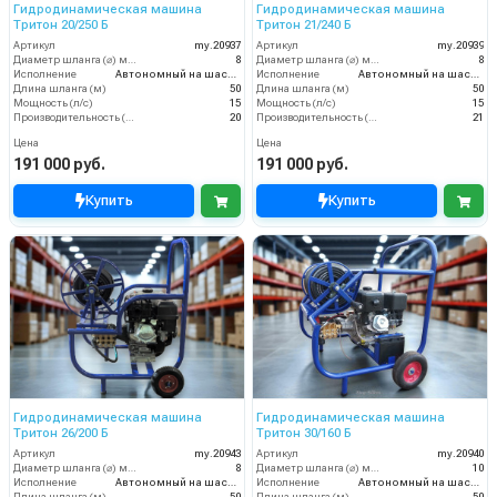
Гидродинамическая машина
Гидродинамическая машина
Тритон 20/250 Б
Тритон 21/240 Б
Артикул
my.20937
Артикул
my.20939
Диаметр шланга (⌀) мм:
8
Диаметр шланга (⌀) мм:
8
Исполнение
Автономный на шасси
Исполнение
Автономный на шасси
Длина шланга (м)
50
Длина шланга (м)
50
Мощность (л/с)
15
Мощность (л/с)
15
Производительность (л/мин)
20
Производительность (л/мин)
21
Цена
Цена
191 000 руб.
191 000 руб.
Купить
Купить
Гидродинамическая машина
Гидродинамическая машина
Тритон 26/200 Б
Тритон 30/160 Б
Артикул
my.20943
Артикул
my.20940
Диаметр шланга (⌀) мм:
8
Диаметр шланга (⌀) мм:
10
Исполнение
Автономный на шасси
Исполнение
Автономный на шасси