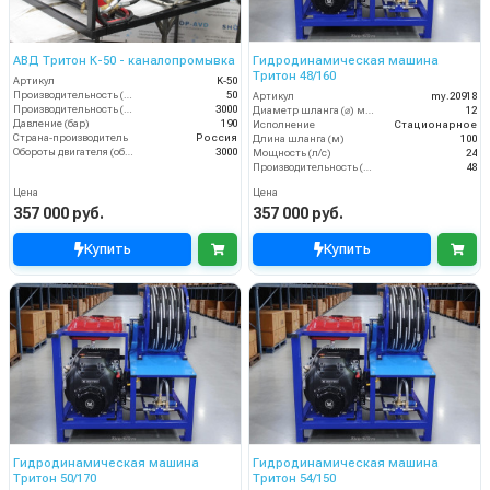
АВД Тритон К-50 - каналопромывка
Гидродинамическая машина
Тритон 48/160
Артикул
K-50
Производительность (л/мин)
50
Артикул
my.20918
Производительность (л/ч)
3000
Диаметр шланга (⌀) мм:
12
Давление (бар)
190
Исполнение
Стационарное
Страна-производитель
Россия
Длина шланга (м)
100
Обороты двигателя (об/мин)
3000
Мощность (л/с)
24
Производительность (л/мин)
48
Цена
Цена
357 000 руб.
357 000 руб.
Купить
Купить
Гидродинамическая машина
Гидродинамическая машина
Тритон 50/170
Тритон 54/150