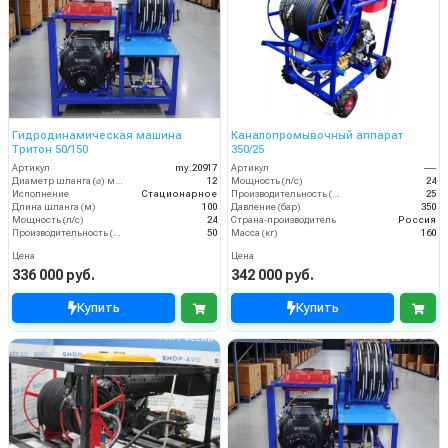
Гидродинамическая машина
Каналопромывочный аппарат
Тритон 50/150
350/25
Артикул
my.20917
Артикул
----
Диаметр шланга (⌀) мм:
12
Мощность (л/с)
24
Исполнение
Стационарное
Производительность (л/мин)
25
Длина шланга (м)
100
Давление (бар)
350
Мощность (л/с)
24
Страна-производитель
Россия
Производительность (л/мин)
50
Масса (кг)
160
Цена
Цена
336 000 руб.
342 000 руб.
Купить
Купить