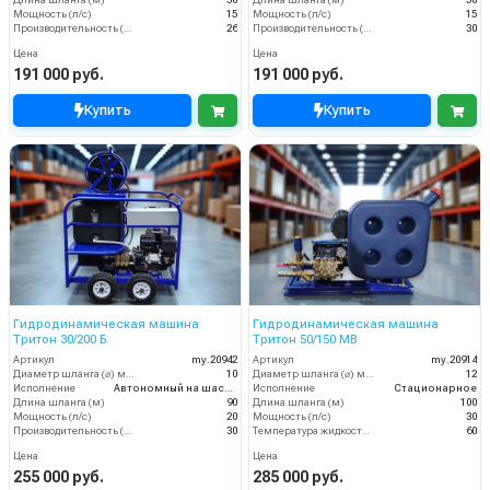
Длина шланга (м)
50
Длина шланга (м)
50
Мощность (л/с)
15
Мощность (л/с)
15
Производительность (л/мин)
26
Производительность (л/мин)
30
Цена
Цена
191 000 руб.
191 000 руб.
Купить
Купить
Гидродинамическая машина
Гидродинамическая машина
Тритон 30/200 Б
Тритон 50/150 МВ
Артикул
my.20942
Артикул
my.20914
Диаметр шланга (⌀) мм:
10
Диаметр шланга (⌀) мм:
12
Исполнение
Автономный на шасси
Исполнение
Стационарное
Длина шланга (м)
90
Длина шланга (м)
100
Мощность (л/с)
20
Мощность (л/с)
30
Производительность (л/мин)
30
Температура жидкости (°С) max
60
Цена
Цена
255 000 руб.
285 000 руб.