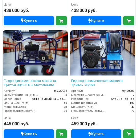
Цена
Цена
438 000 руб.
438 000 руб.
Купить
Купить
Гидродинамическая машина
Гидродинамическая машина
Тритон 30/500 Б + Мотопомпа
Тритон 70/150
Артикул
my.20936
Артикул
my.20923
Диаметр шланга (⌀) мм:
8
Диаметр шланга (⌀) мм:
12
Исполнение
Автономный на шасси
Исполнение
Стационарное
Длина шланга (м)
50
Длина шланга (м)
100
Мощность (л/с)
35
Мощность (л/с)
40
Производительность (л/мин)
30
Производительность (л/мин)
70
Цена
Цена
445 000 руб.
459 000 руб.
Купить
Купить