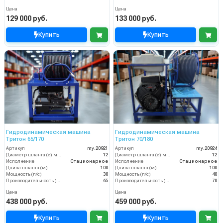
Цена
Цена
129 000 руб.
133 000 руб.
Купить
Купить
Гидродинамическая машина
Гидродинамическая машина
Тритон 65/170
Тритон 70/180
Артикул
my.20921
Артикул
my.20924
Диаметр шланга (⌀) мм:
12
Диаметр шланга (⌀) мм:
12
Исполнение
Стационарное
Исполнение
Стационарное
Длина шланга (м)
100
Длина шланга (м)
100
Мощность (л/с)
30
Мощность (л/с)
40
Производительность (л/мин)
65
Производительность (л/мин)
70
Цена
Цена
438 000 руб.
459 000 руб.
Купить
Купить