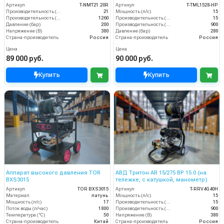
теплозащитой)
Артикул
T-NMT21.20R
Артикул
T-TML1528-HP
Производительность (л/мин)
21
Мощность (л/с)
15
Производительность (л/ч)
1260
Производительность (л/мин)
15
Давление (бар)
200
Производительность (л/ч)
900
Напряжение (В)
380
Давление (бар)
280
Страна-производитель
Россия
Страна-производитель
Россия
Цена
Цена
89 000 руб.
90 000 руб.
Купить
Купить
Аппарат высокого давления TOR
АВД Тритон AR 15/275 ВР 15.0 (на
BXS3015
тележке, с катушкой, манометр)
Артикул
TOR BXS3015
Артикул
T-RRV4G40H
Материал
латунь
Мощность (л/с)
15
Мощность (л/с)
17
Производительность (л/мин)
15
Поток воды (л/час)
1800
Производительность (л/ч)
900
Температура (°C)
50
Напряжение (В)
380
Страна-производитель
Китай
Страна-производитель
Россия