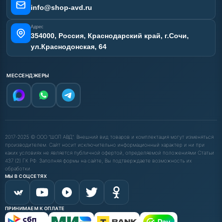
info@shop-avd.ru
Адрес
354000, Россия, Краснодарский край, г.Сочи,
ул.Краснодонская, 64
МЕССЕНДЖЕРЫ
2017-2025 © ООО "ШОП АВД". Внешний вид товаров и комплектация могут изменяться
производителем. Сайт носит исключительно информационный характер и ни при
каких условиях не является публичной офертой, определяемой положениями Статьи
437 (2) ГК РФ. Заполняя формы на сайте, Вы подтверждаете возможность их
обработки.
МЫ В СОЦСЕТЯХ
ПРИНИМАЕМ К ОПЛАТЕ