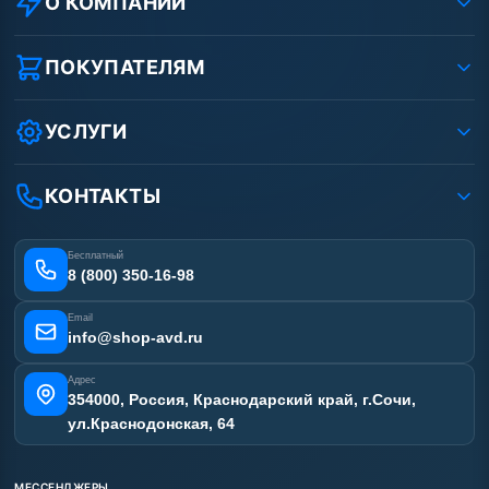
О КОМПАНИИ
О компании
Реквизиты ООО «Шоп АВД»
ПОКУПАТЕЛЯМ
Защита данных клиента
Как заказать?
Условия соглашения
Оплата
УСЛУГИ
Вакансии
Доставка
Ремонт АВД
Рассрочка
Гарантия
Сертификаты
КОНТАКТЫ
Статьи
Лизинг
Наши работы
Получить скидку
Отзывы наших клиентов
Бесплатный
Карта сайта
8 (800) 350-16-98
Email
info@shop-avd.ru
Адрес
354000, Россия, Краснодарский край, г.Сочи,
ул.Краснодонская, 64
МЕССЕНДЖЕРЫ