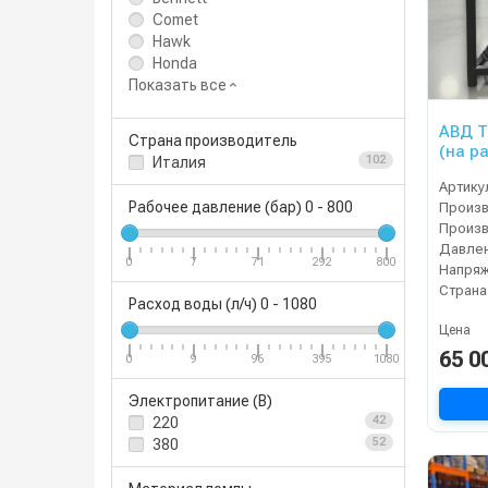
Comet
Hawk
Honda
Показать все
АВД Т
Страна производитель
(на р
Италия
102
тепло
Артику
Рабочее давление (бар)
0
-
800
Давлен
0
7
71
292
800
Напряж
Страна
Расход воды (л/ч)
0
-
1080
Цена
65 0
0
9
96
395
1080
Электропитание (В)
220
42
380
52