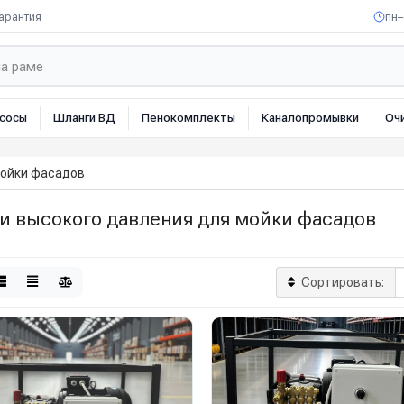
арантия
пн–
сосы
Шланги ВД
Пенокомплекты
Каналопромывки
Оч
ойки фасадов
и высокого давления для мойки фасадов
Сортировать: