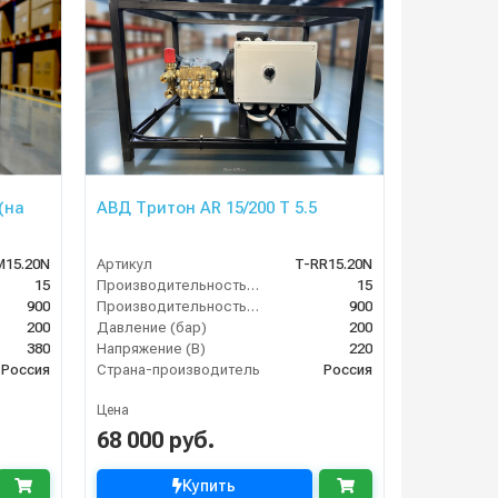
(на
АВД Тритон AR 15/200 T 5.5
M15.20N
Артикул
T-RR15.20N
15
Производительность (л/мин)
15
900
Производительность (л/ч)
900
200
Давление (бар)
200
380
Напряжение (В)
220
Россия
Страна-производитель
Россия
Цена
68 000 руб.
Купить