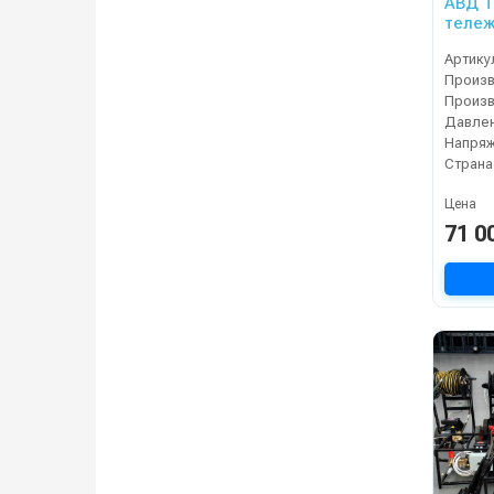
АВД Тр
тележ
тепло
Артику
Давлен
Напряж
Страна
Цена
71 0