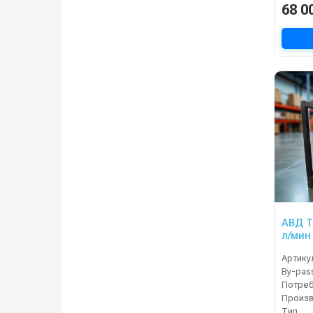
68 0
АВД Т
л/мин
Артику
By-pas
Тип