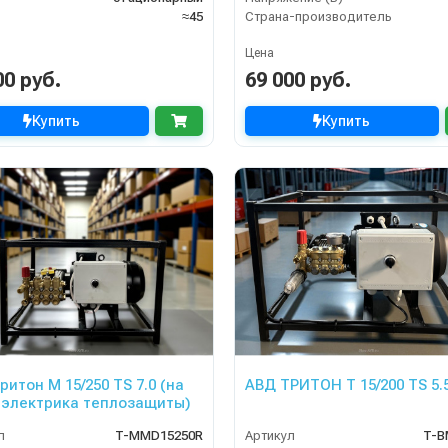
≈45
Страна-производитель
Цена
00 руб.
69 000 руб.
Купить
Купить
ритон M 15/250 TS 7.0 (на
АВД ТРИТОН T 15/200 TS 5.
 электрика теплозащиты)
л
T-MMD15250R
Артикул
T-B