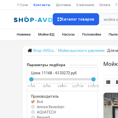
🚩Сочи
Контакты
Доставка
О магазине
Оплата
Г
Каталог товаров
Новинки
Мойки ВД
Насосы
Поломойки
Пыле
Shop-AVD.ru
Мойки высокого давления
Для м
Мойк
Параметры подбора
Цена:
11168
-
6133272
руб
11168
58780
549831
2237738
6133272
Производитель
Все
Annovi Reverberi
AQUATECH
Bennett