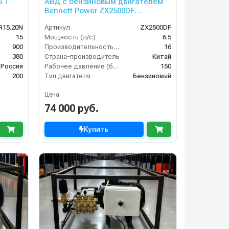
5 T
АВД с бензиновым двигателем
Bennett Power ZX2500DF
(электрический стартер)
R15.20N
Артикул
ZX2500DF
15
Мощность (л/с)
6.5
900
Производительность (л/мин)
16
380
Страна-производитель
Китай
Россия
Рабочее давление (бар)
150
200
Тип двигателя
Бензиновый
Цена
74 000 руб.
Купить