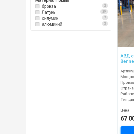
Материал помпы
бронза
2
Латунь
29
силумин
7
алюминий
2
АВД с
Benne
старт
Артику
Мощнос
Страна
Тип дв
Цена
67 0