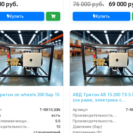
00 руб.
76 000 руб.
69 000 р
Купить
Купить
ритон on wheels 200 бар 15
АВД Тритон AR 15.200 TS 5.
(на раме, электрика с
теплозащитой)
л
T-RR15.20N
Артикул
T-R
s
есть
Производительность (л/мин)
Потребляемая мощность (кВт)
5.5
Производительность (л/ч)
Производительность (л/мин)
15
Давление (бар)
стационарный
Напряжение (В)