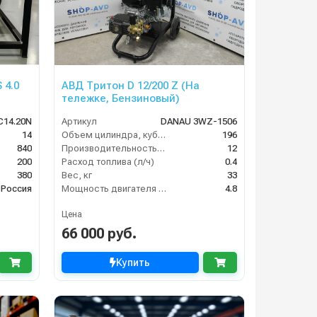
 4.0
АВД Тритон D 12/200 Z (На
тележке, Бензиновый)
С14.20N
Артикул
DANAU 3WZ-1506
14
Объем цилиндра, куб.см
196
840
Производительность (л/мин)
12
200
Расход топлива (л/ч)
0.4
380
Вес, кг
33
Россия
Мощность двигателя (кВт)
4.8
Цена
66 000 руб.
Купить