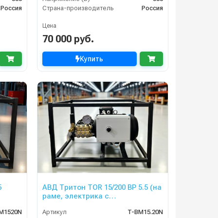
Россия
Страна-производитель
Россия
Цена
70 000 руб.
Купить
5
АВД Тритон TOR 15/200 ВР 5.5 (на
раме, электрика с
теплозащитой)
M1520N
Артикул
T-BM15.20N