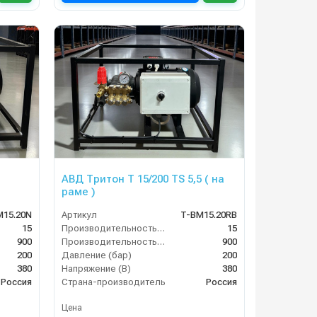
АВД Тритон Т 15/200 TS 5,5 ( на
раме )
M15.20N
Артикул
T-BM15.20RB
15
Производительность (л/мин)
15
900
Производительность (л/ч)
900
200
Давление (бар)
200
380
Напряжение (В)
380
Россия
Страна-производитель
Россия
Цена