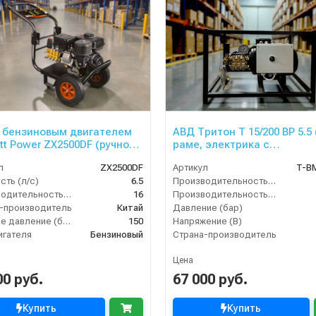
 бензиновым двигателем
АВД Тритон T 15/200 ВР 5.5 
tt Power ZX2500DF (ручной
раме, электрика с
ер)
теплозащитой)
л
ZX2500DF
Артикул
T-B
ть (л/с)
6.5
Производительность (л/мин)
Производительность (л/мин)
16
Производительность (л/ч)
-производитель
Китай
Давление (бар)
Рабочее давление (бар)
150
Напряжение (В)
игателя
Бензиновый
Страна-производитель
Цена
00 руб.
67 000 руб.
Купить
Купить