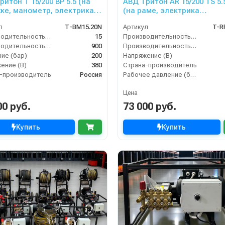
итон Т 15/200 BР 5.5 (на
АВД Тритон AR 15/200 TS 5.
ке, манометр, электрика с
(на раме, электрика
защитой)
теплозащиты)
л
Т-BM15.20N
Артикул
T-R
Производительность (л/мин)
15
Производительность (л/мин)
Производительность (л/ч)
900
Производительность (л/ч)
ие (бар)
200
Напряжение (В)
ение (В)
380
Страна-производитель
-производитель
Россия
Рабочее давление (бар)
Цена
00 руб.
73 000 руб.
Купить
Купить