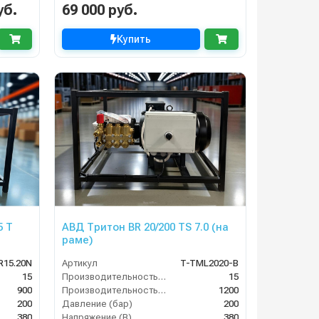
уб.
69 000 руб.
Купить
5 Т
АВД Тритон BR 20/200 TS 7.0 (на
раме)
R15.20N
Артикул
T-TML2020-B
15
Производительность (л/мин)
15
900
Производительность (л/ч)
1200
200
Давление (бар)
200
380
Напряжение (В)
380