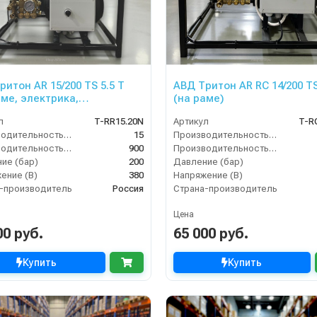
ритон AR 15/200 TS 5.5 T
АВД Тритон AR RC 14/200 TS
аме, электрика,
(на раме)
защита)
л
T-RR15.20N
Артикул
T-R
Производительность (л/мин)
15
Производительность (л/мин)
Производительность (л/ч)
900
Производительность (л/ч)
ие (бар)
200
Давление (бар)
ение (В)
380
Напряжение (В)
-производитель
Россия
Страна-производитель
Цена
00 руб.
65 000 руб.
Купить
Купить