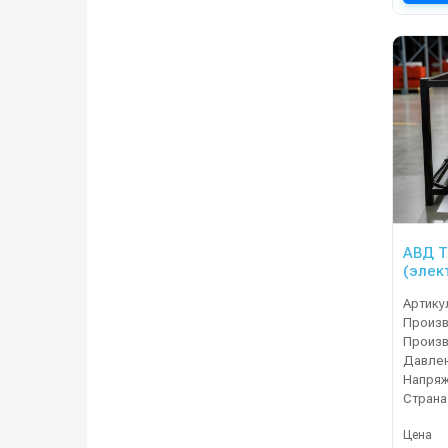
АВД Т
(элек
Артику
Давлен
Напряж
Страна
Цена