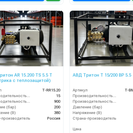
ритон AR 15.200 TS 5.5 Т
АВД Тритон Т 15/200 ВР 5.5
трика с теплозащитой)
л
T-RR15.20
Артикул
T-B
Производительность (л/мин)
15
Производительность (л/мин)
Производительность (л/ч)
900
Производительность (л/ч)
ие (бар)
200
Давление (бар)
ение (В)
380
Напряжение (В)
-производитель
Россия
Страна-производитель
Цена