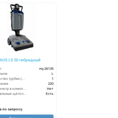
AUS LS 50 гибридный
л
my.26135
пыли
L
Количество турбин (шт)
1
жение
220
HEPA фильтр в комплекте
Нет
Вертикальные щёточные пылесосы
Есть
на по запросу.