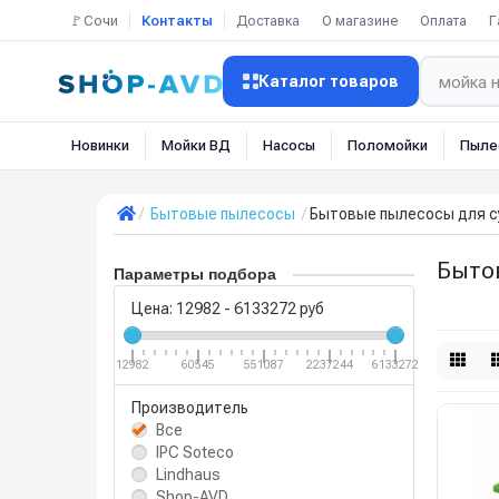
🚩Сочи
Контакты
Доставка
О магазине
Оплата
Г
Каталог товаров
Новинки
Мойки ВД
Насосы
Поломойки
Пыле
Бытовые пылесосы
Бытовые пылесосы для с
Быто
Параметры подбора
Цена:
12982
-
6133272
руб
12982
60545
551087
2237244
6133272
Производитель
Все
IPC Soteco
Lindhaus
Shop-AVD