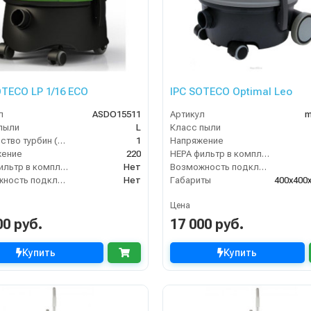
OTECO LP 1/16 ECO
IPC SOTECO Optimal Leo
л
ASDO15511
Артикул
m
пыли
L
Класс пыли
Количество турбин (шт)
1
Напряжение
жение
220
HEPA фильтр в комплекте
HEPA фильтр в комплекте
Нет
Возможность подключения электрощетки
Возможность подключения электрощетки
Нет
Габариты
400х400
Цена
00 руб.
17 000 руб.
Купить
Купить