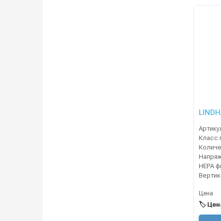
LINDH
Артику
Класс 
Напря
Цена
🏷️ Це