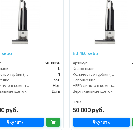
0 sebo
BS 460 sebo
л
91080SE
Артикул
пыли
L
Класс пыли
Количество турбин (шт)
1
Количество турбин (шт)
жение
220
Напряжение
HEPA фильтр в комплекте
Нет
HEPA фильтр в комплекте
Вертикальные щёточные пылесосы
Есть
Вертикальные щёточные пылесосы
Цена
00 руб.
50 000 руб.
Купить
Купить