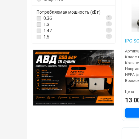
Потребляемая мощность (кВт)
0.36
1
1.3
1
1.47
1
1.5
1
IPC S
Артику
Класс 
Напря
Цена
13 0