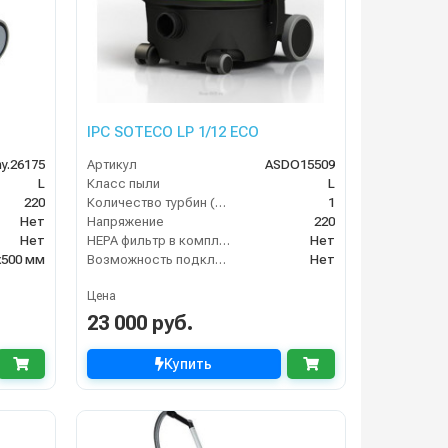
IPC SOTECO LP 1/12 ECO
y.26175
Артикул
ASDO15509
L
Класс пыли
L
220
Количество турбин (шт)
1
Нет
Напряжение
220
Нет
HEPA фильтр в комплекте
Нет
х500 мм
Возможность подключения электрощетки
Нет
Цена
23 000 руб.
Купить