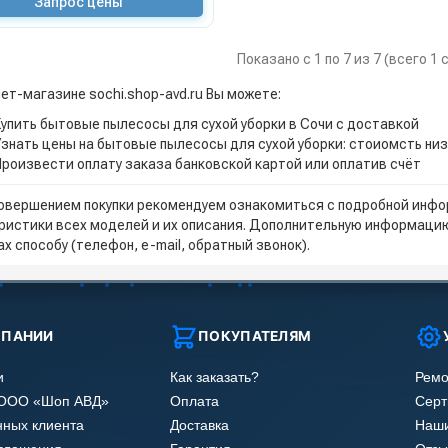
Запрос цены
Показано с 1 по 7 из 7 (всего 1
нет-магазине sochi.shop-avd.ru Вы можете:
Купить бытовые пылесосы для сухой уборки в Сочи с доставкой
Узнать цены на бытовые пылесосы для сухой уборки: стоиомсть ни
Произвести оплату заказа банковской картой или оплатив счёт
овершением покупки рекомендуем ознакомиться с подробной инфор
ристики всех моделей и их описания. Дополнительную информацию
х способу (телефон, e-mail, обратный звонок).
МПАНИИ
ПОКУПАТЕЛЯМ
и
Как заказать?
Ремо
 ООО «Шоп АВД»
Оплата
Сер
нных клиента
Доставка
Наши