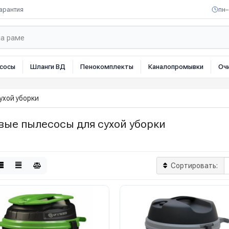
арантия
пн–
сосы
Шланги ВД
Пенокомплекты
Каналопромывки
Оч
ухой уборки
вые пылесосы для сухой уборки
Сортировать: