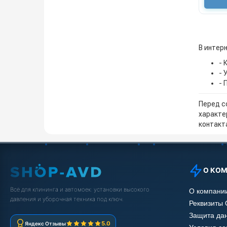
В интер
- 
- 
- 
Перед с
характе
контакта
О КО
Всё для клининга и автомоек: установки высокого
О компани
давления и уборочная техника под ключ.
Реквизиты
Защита да
5.0
Яндекс Отзывы