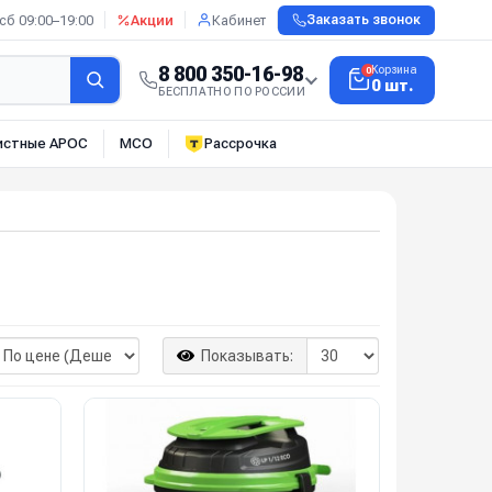
сб 09:00–19:00
Акции
Кабинет
Заказать звонок
8 800 350-16-98
Корзина
0
0 шт.
БЕСПЛАТНО ПО РОССИИ
истные АРОС
МСО
Рассрочка
Показывать: