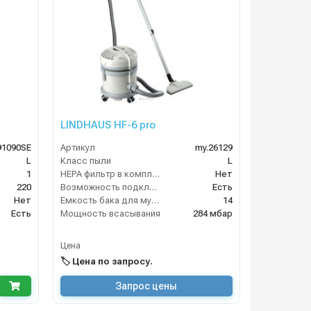
LINDHAUS HF-6 pro
91090SE
Артикул
my.26129
L
Класс пыли
L
1
HEPA фильтр в комплекте
Нет
220
Возможность подключения электрощетки
Есть
Нет
Емкость бака для мусора (л)
14
Есть
Мощность всасывания
284 мбар
Цена
🏷️ Цена по запросу.
Запрос цены