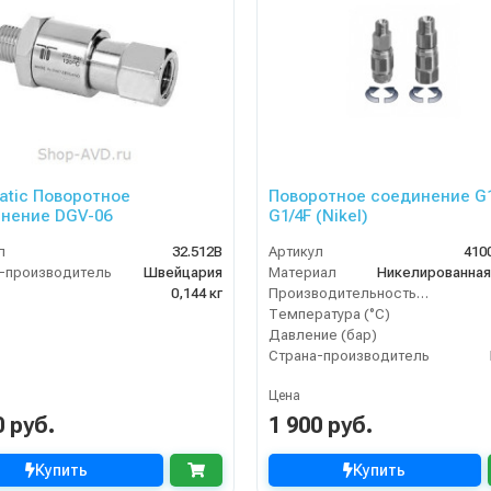
tic Поворотное
Поворотное соединение G
нение DGV-06
G1/4F (Nikel)
л
32.512B
Артикул
410
-производитель
Швейцария
Материал
0,144 кг
Производительность (л/мин)
Температура (°C)
Давление (бар)
Страна-производитель
Цена
0 руб.
1 900 руб.
Купить
Купить