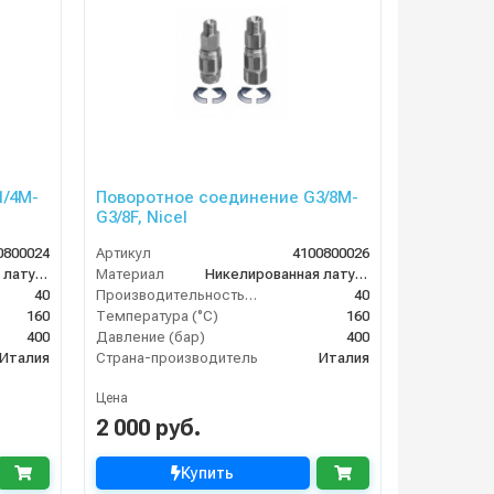
1/4M-
Поворотное соединение G3/8M-
G3/8F, Nicel
0800024
Артикул
4100800026
Никелированная латунь
Материал
Никелированная латунь
40
Производительность (л/мин)
40
160
Температура (°C)
160
400
Давление (бар)
400
Италия
Страна-производитель
Италия
Цена
2 000 руб.
Купить