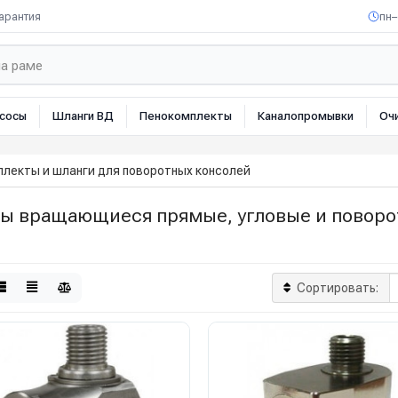
арантия
пн–
сосы
Шланги ВД
Пенокомплекты
Каналопромывки
Оч
лекты и шланги для поворотных консолей
ы вращающиеся прямые, угловые и поворо
Сортировать: