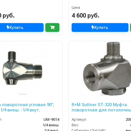
Цена
0 руб.
4 600 руб.
Купить
Купить
 поворотная угловая 90°,
R+M Suttner ST-320 Муфта
1/4 внеш. -1/4 внут.
поворотная для потолочн
консолей
л
UM-9014
Артикул
20
1/4 внеш.
Вес
1/4 внут.
Габариты (ДхШхВ)
вы