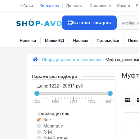
🚩Сочи
Контакты
Доставка
О магазине
Оплата
Г
Каталог товаров
Новинки
Мойки ВД
Насосы
Поломойки
Пыле
Оборудование для автомоек
Муфты, ремкомп
Муфт
Параметры подбора
Цена:
1222
-
20611
руб
1222
1353
2693
7302
20611
Производитель
Все
Mosmatic
R+M
R+M Suttner