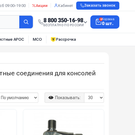
сб 09:00–19:00
Акции
Кабинет
Заказать звонок
8 800 350-16-98
Корзина
0
0 шт.
БЕСПЛАТНО ПО РОССИИ
истные АРОС
МСО
Рассрочка
тные соединения для консолей
Показывать: