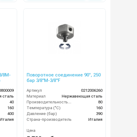
3/8M-
Поворотное соединение 90°, 250
)
бар 3/8"M-3/8"F
0800009
Артикул
0212006260
 сталь
Материал
Нержавеющая сталь
40
Производительность (л/мин)
80
160
Температура (°C)
160
400
Давление (бар)
390
Италия
Страна-производитель
Италия
Цена