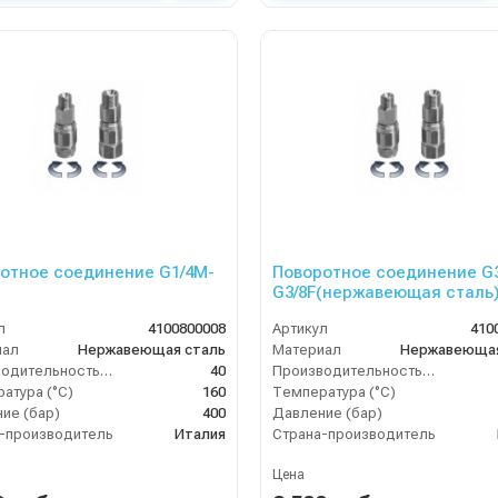
отное соединение G1/4M-
Поворотное соединение G
G3/8F(нержавеющая сталь
л
4100800008
Артикул
410
иал
Нержавеющая сталь
Материал
Нержавеющая
Производительность (л/мин)
40
Производительность (л/мин)
атура (°C)
160
Температура (°C)
ие (бар)
400
Давление (бар)
-производитель
Италия
Страна-производитель
Цена