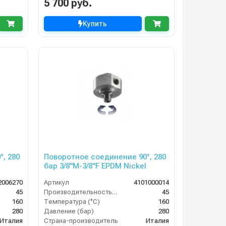
5 700 руб.
Купить
, 280
Поворотное соединение 90°, 280
бар 3/8"M-3/8"F EPDM Nickel
2006270
Артикул
4101000014
45
Производительность (л/мин)
45
160
Температура (°C)
160
280
Давление (бар)
280
Италия
Страна-производитель
Италия