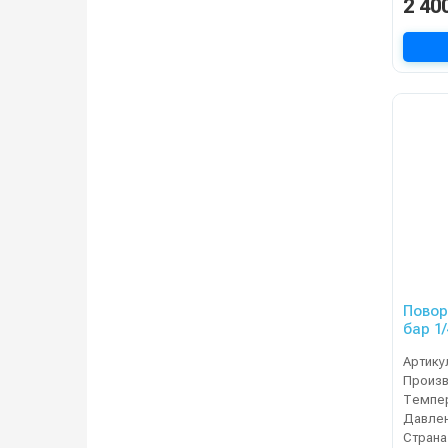
2 40
Повор
бар 1
Артику
Темпер
Давлен
Страна