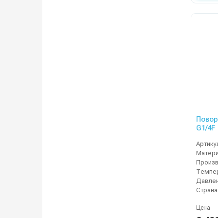
Повор
G1/4F
Артику
Матер
Темпер
Давлен
Страна
Цена