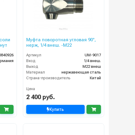
нсоли
Муфта поворотная угловая 90°,
внут
нерж, 1/4 внеш. -М22
0840926
Артикул
UM-9017
рмания
Вход
1/4 внеш.
Выход
М22 внеш
Материал
нержавеющая сталь
Страна-производитель
Китай
Цена
2 400 руб.
Купить