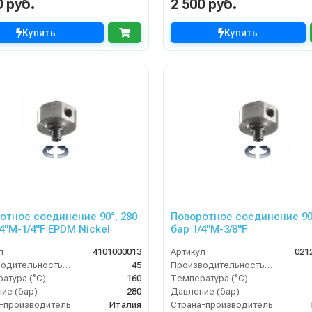
0 руб.
2 500 руб.
Купить
Купить
отное соединение 90°, 280
Поворотное соединение 90°
/4"M-1/4"F EPDM Nickel
бар 1/4"M-3/8"F
л
4101000013
Артикул
021
Производительность (л/мин)
45
Производительность (л/мин)
атура (°C)
160
Температура (°C)
ие (бар)
280
Давление (бар)
-производитель
Италия
Страна-производитель