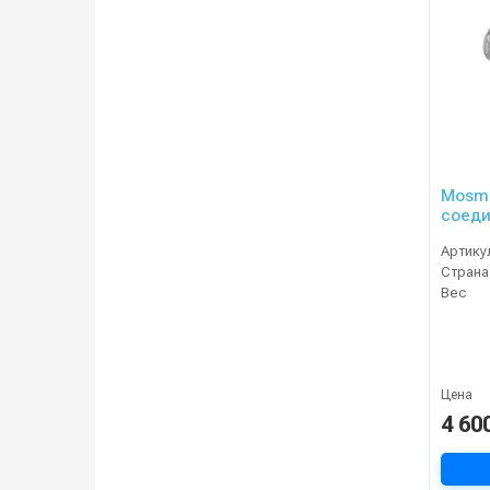
Mosma
соеди
Артику
Страна
Вес
Цена
4 60