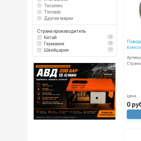
Tecomec
Tornado
Другие марки
Страна производитель
Китай
2
Повор
Германия
2
консол
Швейцария
1
1/2вн
Артику
Страна
Цена
0 ру