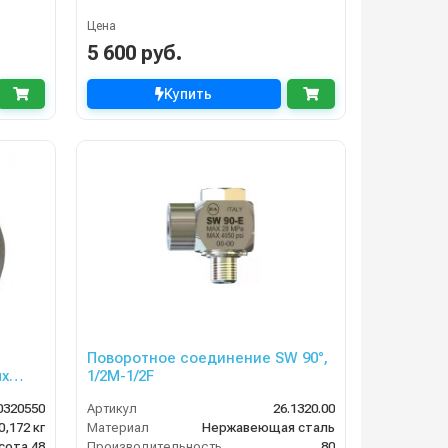
Цена
5 600 руб.
Купить
Поворотное соединение SW 90°,
ых
1/2M-1/2F
0320550
Артикул
26.1320.00
0,172 кг
Материал
Нержавеющая сталь
сота 48
Производительность (л/мин)
80