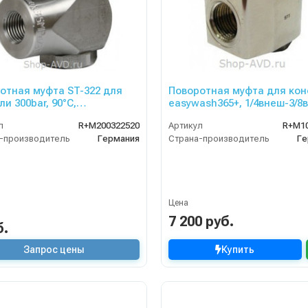
отная муфта ST-322 для
Поворотная муфта для ко
и 300bar, 90°C,
easywash365+, 1/4внеш-3/8
ут-1/2внеш
л
R+M200322520
Артикул
R+M1
-производитель
Германия
Страна-производитель
Ге
Цена
7 200 руб.
б.
Запрос цены
Купить