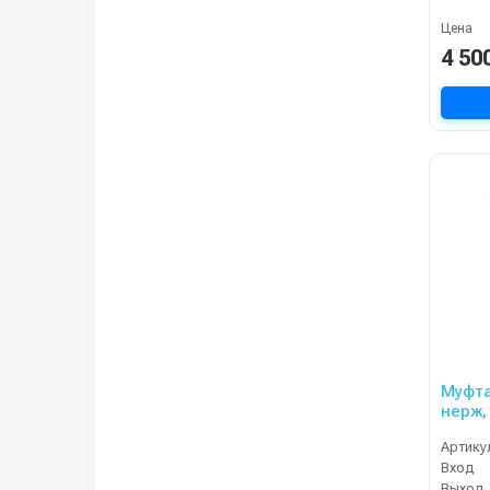
Цена
4 50
Муфта
нерж, 
Артику
Вход
Выход