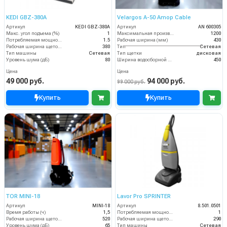
KEDI GBZ-380A
Velargos A-50 Amop Cable
Артикул
KEDI GBZ-380A
Артикул
AN 600305
Макс. угол подъема (%)
1
Максимальная производительность (кв.м/час)
1200
Потребляемая мощность (кВт)
1.5
Рабочая ширина (мм)
430
Рабочая ширина щеток (мм)
380
Тип
Сетевая
Тип машины
Сетевая
Тип щетки
дисковая
Уровень шума (дБ)
80
Ширина водосборной рейки
450
Цена
Цена
49 000 руб.
94 000 руб.
99 000 руб.
Купить
Купить
TOR MINI-18
Lavor Pro SPRINTER
Артикул
MINI-18
Артикул
8.501.0501
Время работы (ч)
1,5
Потребляемая мощность (кВт)
1
Рабочая ширина щеток (мм)
520
Рабочая ширина щеток (мм)
290
Уровень шума (дБ)
65
Тип машины
Сетевая