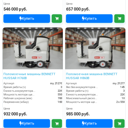
Цена
Цена
546 000 руб.
657 000 руб.
Купить
Купить
Поломоечные машины BENNETT
Поломоечная машина BENNETT
HUSSAR H760B
HUSSAR H860B
Артикул
my.21276
Артикул
my.21277
Время работы (ч)
3
Вес без аккумуляторов (кг)
145
Ёмкость аккумулятора (Ач)
226
Время работы (ч)
3
Мощность мотора щеток
550
Ёмкость аккумулятора (Ач)
226
Рабочая ширина (мм)
760
Максимальный расход воздуха, куб.м/мин
10
Разряжение (мБар)
160
Мощность мотора щеток
2 х 550
Цена
Цена
932 000 руб.
985 000 руб.
Купить
Купить