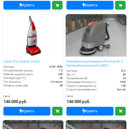
Купить
Купить
Lavor Pro Crystal Clean
Поломоечная машина Pennon N-2
Батарейная версия (24V)
Артикул
8.501.0508
Потребляемая мощность (кВт)
1.5
Артикул
N-2
Рабочая ширина щеток (мм)
290
Вес, кг
65
Температура (°C)
90
Напряжение (В)
24
Тип машины
Сетевая
Производительность по площади (м2/ч)
1850
Уровень шума (дБ)
68
Скорость вращения щётки (об/мин)
190
Страна-производитель
Китай
Цена
Цена
146 000 руб.
146 000 руб.
Купить
Купить