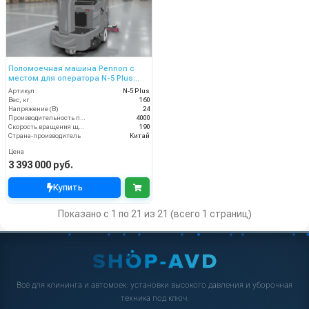
Поломоечная машина Pennon с
местом для оператора N-5 Plus
(24V)
Артикул
N-5 Plus
Вес, кг
160
Напряжение (В)
24
Производительность по площади (м2/ч)
4000
Скорость вращения щётки (об/мин)
190
Страна-производитель
Китай
Цена
3 393 000 руб.
Купить
Показано с 1 по 21 из 21 (всего 1 страниц)
Всё для клининга и автомоек: установки высокого давления и уборочная
техника под ключ.