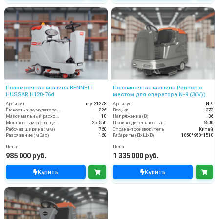
Поломоечная машина BENNETT
Поломоечная машина Pennon с
HUSSAR H120-76d
местом для оператора N-9 (36V))
Артикул
my.21278
Артикул
N-9
Ёмкость аккумулятора (Ач)
226
Вес, кг
373
Максимальный расход воздуха, куб.м/мин
10
Напряжение (В)
36
Мощность мотора щеток
2 х 550
Производительность по площади (м2/ч)
6500
Рабочая ширина (мм)
760
Страна-производитель
Китай
Разряжение (мБар)
160
Габариты (ДхШхВ)
1850*950*1510
Цена
Цена
985 000 руб.
1 335 000 руб.
Купить
Купить