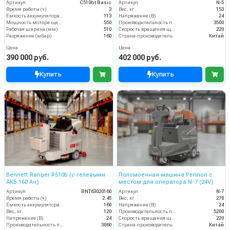
Артикул
C510bt Basic
Артикул
N-5
Время работы (ч)
3
Вес, кг
153
Ёмкость аккумулятора (Ач)
113
Напряжение (В)
24
Мощность мотора щеток
550
Производительность по площади (м2/ч)
3500
Рабочая ширина (мм)
510
Скорость вращения щётки (об/мин)
220
Разряжение (мБар)
160
Страна-производитель
Китай
Цена
Цена
390 000 руб.
402 000 руб.
Купить
Купить
Bennett Ranger R510b (с гелевыми
Поломоечная машина Pennon с
АКБ 160 Ач)
местом для оператора N-7 (24V)
Артикул
BNT63020160
Артикул
N-7
Время работы (ч)
2.45
Вес, кг
278
Ёмкость аккумулятора (Ач)
160
Напряжение (В)
24
Вес, кг
120
Производительность по площади (м2/ч)
5200
Напряжение (В)
24
Скорость вращения щётки (об/мин)
220
Производительность по площади (м2/ч)
3060
Страна-производитель
Китай