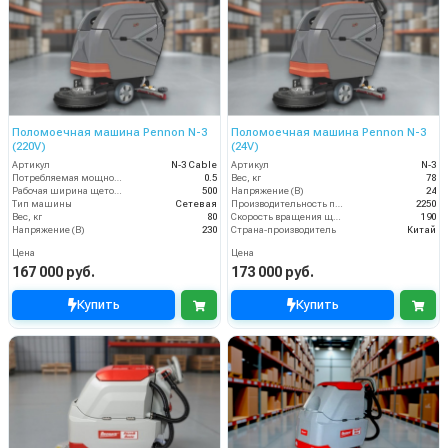
Поломоечная машина Pennon N-3
Поломоечная машина Pennon N-3
(220V)
(24V)
Артикул
N-3 Cable
Артикул
N-3
Потребляемая мощность (кВт)
0.5
Вес, кг
78
Рабочая ширина щеток (мм)
500
Напряжение (В)
24
Тип машины
Сетевая
Производительность по площади (м2/ч)
2250
Вес, кг
80
Скорость вращения щётки (об/мин)
190
Напряжение (В)
230
Страна-производитель
Китай
Цена
Цена
167 000 руб.
173 000 руб.
Купить
Купить