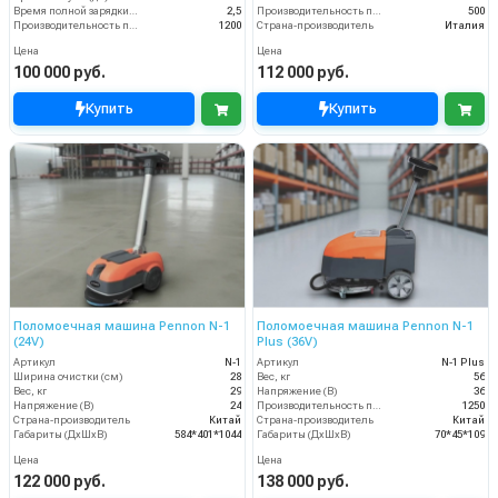
Время полной зарядки аккумулятора (ч)
2,5
Производительность по площади (м2/ч)
500
Производительность по площади (м2/ч)
1200
Страна-производитель
Италия
Цена
Цена
100 000 руб.
112 000 руб.
Купить
Купить
Поломоечная машина Pennon N-1
Поломоечная машина Pennon N-1
(24V)
Plus (36V)
Артикул
N-1
Артикул
N-1 Plus
Ширина очистки (см)
28
Вес, кг
56
Вес, кг
29
Напряжение (В)
36
Напряжение (В)
24
Производительность по площади (м2/ч)
1250
Страна-производитель
Китай
Страна-производитель
Китай
Габариты (ДхШхВ)
584*401*1044
Габариты (ДхШхВ)
70*45*109
Цена
Цена
122 000 руб.
138 000 руб.