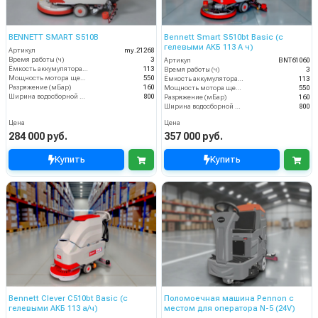
BENNETT SMART S510B
Bennett Smart S510bt Basic (с
гелевыми АКБ 113 А ч)
Артикул
my.21268
Время работы (ч)
3
Артикул
BNT61060
Ёмкость аккумулятора (Ач)
113
Время работы (ч)
3
Мощность мотора щеток
550
Ёмкость аккумулятора (Ач)
113
Разряжение (мБар)
160
Мощность мотора щеток
550
Ширина водосборной рейки
800
Разряжение (мБар)
160
Ширина водосборной рейки
800
Цена
Цена
284 000 руб.
357 000 руб.
Купить
Купить
Bennett Clever C510bt Basic (с
Поломоечная машина Pennon с
гелевыми АКБ 113 а/ч)
местом для оператора N-5 (24V)