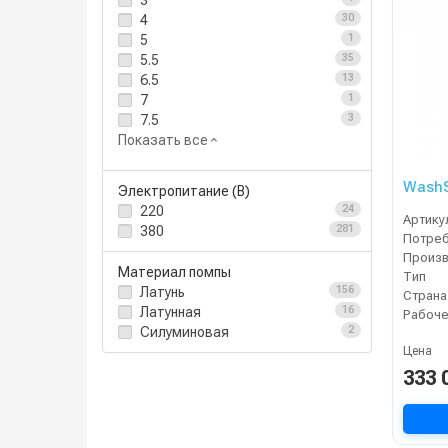
3
4
30
5
1
5.5
35
6.5
13
7
1
7.5
3
Показать все
WashS
Электропитание (В)
220
24
Артику
380
281
Материал помпы
Тип
Латунь
156
Страна
Латунная
16
Силуминовая
2
Цена
333 