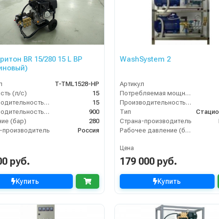
ритон BR 15/280 15 L BP
WashSystem 2
иновый)
л
T-TML1528-HP
Артикул
ть (л/с)
15
Потребляемая мощность (кВт)
Производительность (л/мин)
15
Производительность (л/ч)
Производительность (л/ч)
900
Тип
Стацио
ие (бар)
280
Страна-производитель
-производитель
Россия
Рабочее давление (бар)
Цена
00 руб.
179 000 руб.
Купить
Купить