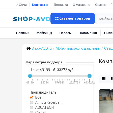
🚩Сочи
Контакты
Доставка
О магазине
Оплата
Г
Каталог товаров
Новинки
Мойки ВД
Насосы
Поломойки
Пыле
Shop-AVD.ru
Мойки высокого давления
Стац
Комп
Параметры подбора
Цена:
49199
-
6133272
руб
49199
95784
576241
2227733
6133272
Производитель
Все
Annovi Reverberi
AQUATECH
Comet