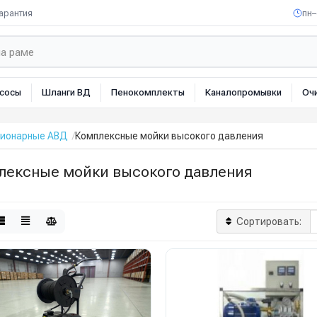
арантия
пн–
сосы
Шланги ВД
Пенокомплекты
Каналопромывки
Оч
ионарные АВД
Комплексные мойки высокого давления
лексные мойки высокого давления
Сортировать: