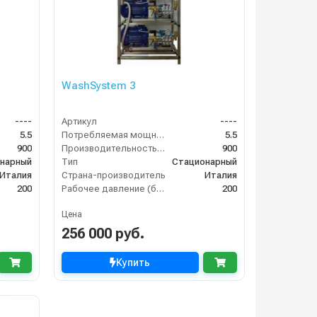
WashSystem 3
----
Артикул
----
5.5
Потребляемая мощность (кВт)
5.5
900
Производительность (л/ч)
900
нарный
Тип
Стационарный
Италия
Страна-производитель
Италия
200
Рабочее давление (бар)
200
Цена
256 000 руб.
Купить