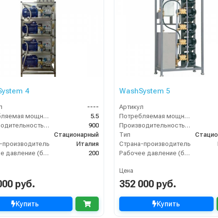
ystem 4
WashSystem 5
л
----
Артикул
Потребляемая мощность (кВт)
5.5
Потребляемая мощность (кВт)
Производительность (л/ч)
900
Производительность (л/ч)
Стационарный
Тип
Стацио
-производитель
Италия
Страна-производитель
Рабочее давление (бар)
200
Рабочее давление (бар)
Цена
000 руб.
352 000 руб.
Купить
Купить