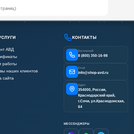
 страниц)
УСЛУГИ
КОНТАКТЫ
нт АВД
Бесплатный
8 (800) 350-16-98
тификаты
 работы
Email
вы наших клиентов
info@shop-avd.ru
а сайта
Адрес
354000, Россия,
Краснодарский край,
г.Сочи, ул.Краснодонская,
64
МЕССЕНДЖЕРЫ