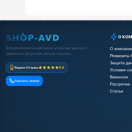
О КО
Всё для клининга и автомоек: установки высокого
О компани
давления и уборочная техника под ключ.
Реквизиты
Защита да
5.0
Яндекс Отзывы
Условия с
Вакансии
Заказать звонок
Рассрочка
Статьи