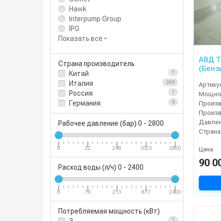
Hawk
Interpump Group
IPG
Показать все
АВД Т
Страна производитель
(Бенз
Китай
1
Италия
268
Артику
Россия
1
Мощнос
Германия
8
Давлен
Рабочее давление (бар)
0
-
2800
Страна
0
22
248
1023
2800
Цена
90 0
Расход воды (л/ч)
0
-
2400
0
19
213
877
2400
Потребляемая мощность (кВт)
1