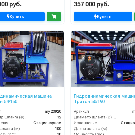
000 руб.
357 000 руб.
Купить
Купить
одинамическая машина
Гидродинамическая маши
н 54/150
Тритон 50/190
л
my.20920
Артикул
m
Диаметр шланга (⌀) мм:
12
Диаметр шланга (⌀) мм:
нение
Стационарное
Исполнение
Стацио
шланга (м)
100
Длина шланга (м)
ть (л/с)
30
Мощность (л/с)