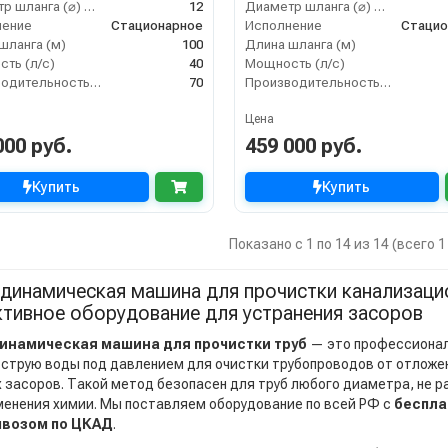
Диаметр шланга (⌀) мм:
12
Диаметр шланга (⌀) мм:
нение
Стационарное
Исполнение
Стацио
шланга (м)
100
Длина шланга (м)
ть (л/с)
40
Мощность (л/с)
Производительность (л/мин)
70
Производительность (л/мин)
Цена
000 руб.
459 000 руб.
Купить
Купить
Показано с 1 по 14 из 14 (всего 
динамическая машина для прочистки канализаци
тивное оборудование для устранения засоров
инамическая машина для прочистки труб
— это профессионал
струю воды под давлением для очистки трубопроводов от отложени
 засоров. Такой метод безопасен для труб любого диаметра, не р
менения химии. Мы поставляем оборудование по всей РФ с
беспла
возом по ЦКАД
.