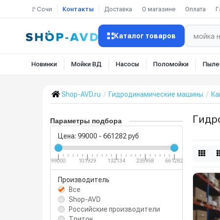
🚩Сочи
Контакты
Доставка
О магазине
Оплата
Г
Каталог товаров
Новинки
Мойки ВД
Насосы
Поломойки
Пыле
Shop-AVD.ru
Гидродинамические машины
Ка
Гидр
Параметры подбора
Цена:
99000
-
661282
руб
99000
101929
132134
235958
661282
Производитель
Все
Shop-AVD
Российские производители
Тритон