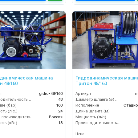
одинамическая машина
Гидродинамическая маши
н 48/160
Тритон 48/160
л
gidro-48/160
Артикул
m
Производительность (л/мин)
48
Диаметр шланга (⌀) мм:
ие (бар)
160
Исполнение
Стацио
ть (л.с.)
24
Длина шланга (м)
-производитель
Россия
Мощность (л/с)
ть (кВт)
18
Производительность (л/мин)
Цена