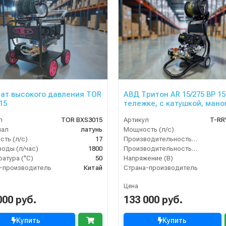
ат высокого давления TOR
АВД Тритон AR 15/275 ВР 15
15
тележке, с катушкой, мано
л
TOR BXS3015
Артикул
T-RR
иал
латунь
Мощность (л/с)
ть (л/с)
17
Производительность (л/мин)
воды (л/час)
1800
Производительность (л/ч)
атура (°C)
50
Напряжение (В)
-производитель
Китай
Страна-производитель
Цена
000 руб.
133 000 руб.
Купить
Купить