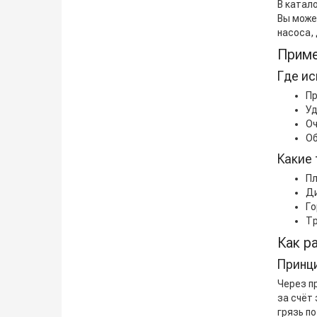
В катал
Вы може
насоса,
Приме
Где и
Пр
Уд
Оч
Об
Какие 
Пл
Ди
Го
Тр
Как р
Принц
Через п
за счёт
грязь по