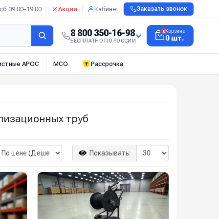
сб 09:00–19:00
Акции
Кабинет
Заказать звонок
8 800 350-16-98
Корзина
0
0 шт.
БЕСПЛАТНО ПО РОССИИ
истные АРОС
МСО
Рассрочка
лизационных труб
Показывать: