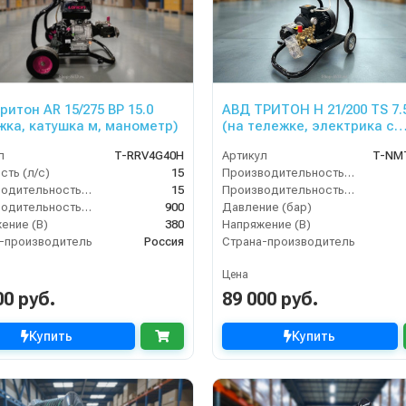
ритон AR 15/275 ВР 15.0
АВД ТРИТОН H 21/200 TS 7.
жка, катушка м, манометр)
(на тележке, электрика с
теплозащитой)
л
T-RRV4G40H
Артикул
T-NM
ть (л/с)
15
Производительность (л/мин)
Производительность (л/мин)
15
Производительность (л/ч)
Производительность (л/ч)
900
Давление (бар)
ение (В)
380
Напряжение (В)
-производитель
Россия
Страна-производитель
Цена
00 руб.
89 000 руб.
Купить
Купить