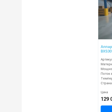
Аппар
BXS30
Артику
Матер
Мощнос
Поток 
Темпер
Страна
Цена
129 