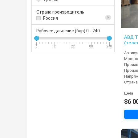
Страна производитель
Россия
5
Рабочее давление (бар)
0
-
240
АВД Т
(теле
0
2
22
88
240
Артику
Мощнос
Напряж
Страна
Цена
86 0