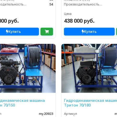
Производительность (л/мин)
54
Производительность (л/мин)
Цена
000 руб.
438 000 руб.
Купить
Купить
одинамическая машина
Гидродинамическая маши
н 70/150
Тритон 70/180
л
my.20923
Артикул
m