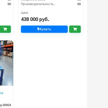
50
Производительность (л/мин)
65
Цена
438 000 руб.
Купить
на
y.20924