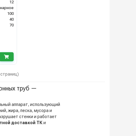
12
нарное
100
40
70
1 страниц)
онных труб —
ьный аппарат, использующий
й, жира, песка, мусора и
азрушает стенки и работает
тной доставкой ТК
и