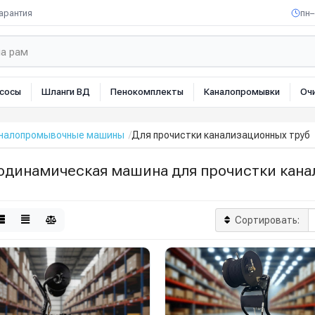
арантия
пн–
сосы
Шланги ВД
Пенокомплекты
Каналопромывки
Оч
налопромывочные машины
Для прочистки канализационных труб
одинамическая машина для прочистки кана
Сортировать: