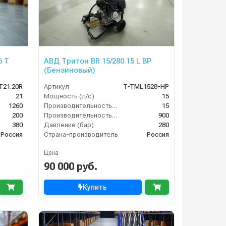
5 T
АВД Тритон BR 15/280 15 L BP
(Бензиновый)
T21.20R
Артикул
T-TML1528-HP
21
Мощность (л/с)
15
1260
Производительность (л/мин)
15
200
Производительность (л/ч)
900
380
Давление (бар)
280
Россия
Страна-производитель
Россия
Цена
90 000 руб.
Купить