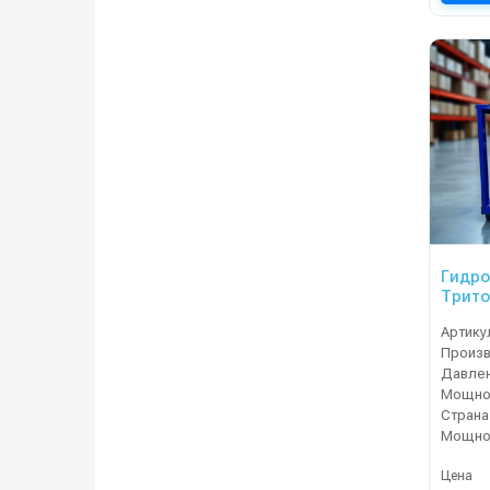
Гидр
Трито
Артику
Давлен
Мощнос
Страна
Мощнос
Цена