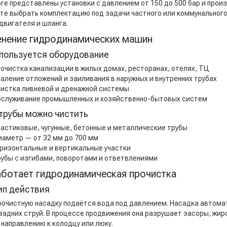
оге представлены установки с давлением от 150 до 500 бар и прои
те выбрать комплектацию под задачи частного или коммунального
 двигателя и шланга.
нение гидродинамических машин
спользуется оборудование
очистка канализации в жилых домах, ресторанах, отелях, ТЦ
аление отложений и заиливания в наружных и внутренних трубах
истка ливневой и дренажной системы
служивание промышленных и хозяйственно-бытовых систем
трубы можно чистить
астиковые, чугунные, бетонные и металлические трубы
аметр — от 32 мм до 700 мм
ризонтальные и вертикальные участки
убы с изгибами, поворотами и ответвлениями
аботает гидродинамическая прочистка
ип действия
рочистную насадку подаётся вода под давлением. Насадка автома
 задних струй. В процессе продвижения она разрушает засоры, жи
 направлению к колодцу или люку.