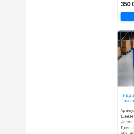
350 
Гидр
Трито
Артику
Испол
Длина 
Мощнос