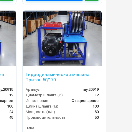
на
Гидродинамическая машина
Тритон 50/170
y.20918
Артикул
my.20919
12
Диаметр шланга (⌀) мм:
12
нарное
Исполнение
Стационарное
100
Длина шланга (м)
100
24
Мощность (л/с)
30
48
Производительность (л/мин)
50
Цена