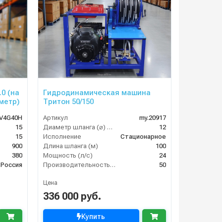
.0 (на
Гидродинамическая машина
метр)
Тритон 50/150
V4G40H
Артикул
my.20917
15
Диаметр шланга (⌀) мм:
12
15
Исполнение
Стационарное
900
Длина шланга (м)
100
380
Мощность (л/с)
24
Россия
Производительность (л/мин)
50
Цена
336 000 руб.
Купить