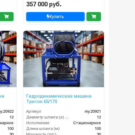
357 000 руб.
Купить
на
Гидродинамическая машина
Тритон 65/170
y.20922
Артикул
my.20921
12
Диаметр шланга (⌀) мм:
12
нарное
Исполнение
Стационарное
100
Длина шланга (м)
100
30
Мощность (л/с)
30