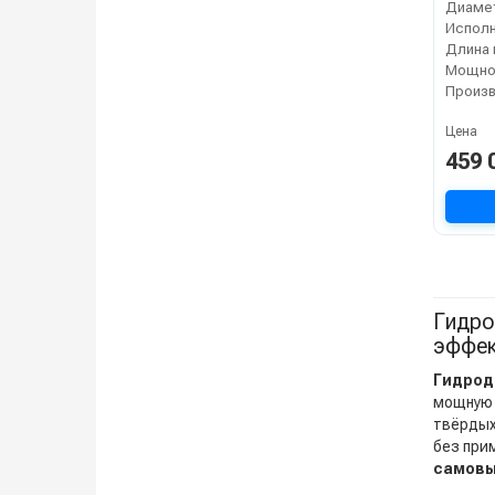
Испол
Длина 
Мощнос
Цена
459 
Гидро
эффек
Гидрод
мощную 
твёрдых
без при
самовы