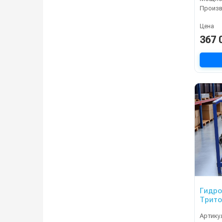
Цена
367 
Гидр
Трито
Артику