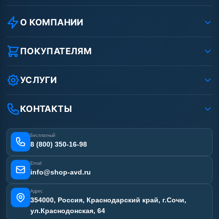
О КОМПАНИИ
О компании
Реквизиты ООО «Шоп АВД»
ПОКУПАТЕЛЯМ
Защита данных клиента
Как заказать?
Условия соглашения
Оплата
УСЛУГИ
Вакансии
Доставка
Ремонт АВД
Рассрочка
Гарантия
Сертификаты
КОНТАКТЫ
Статьи
Лизинг
Наши работы
Получить скидку
Отзывы наших клиентов
Бесплатный
Карта сайта
8 (800) 350-16-98
Email
info@shop-avd.ru
Адрес
354000, Россия, Краснодарский край, г.Сочи,
ул.Краснодонская, 64