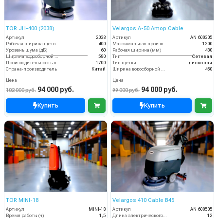
TOR JH-400 (2038)
Velargos A-50 Amop Cable
Артикул
2038
Артикул
AN 600305
Рабочая ширина щеток (мм)
400
Максимальная производительность (кв.м/час)
1200
Уровень шума (дБ)
60
Рабочая ширина (мм)
430
Ширина водосборной рейки
580
Тип
Сетевая
Производительность по площади (м2/ч)
1700
Тип щетки
дисковая
Страна-производитель
Китай
Ширина водосборной рейки
450
Цена
Цена
94 000 руб.
94 000 руб.
102 000 руб.
99 000 руб.
Купить
Купить
TOR MINI-18
Velargos 410 Cable B45
Артикул
MINI-18
Артикул
AN 600505
Время работы (ч)
1,5
Длина электрического кабеля (м)
12