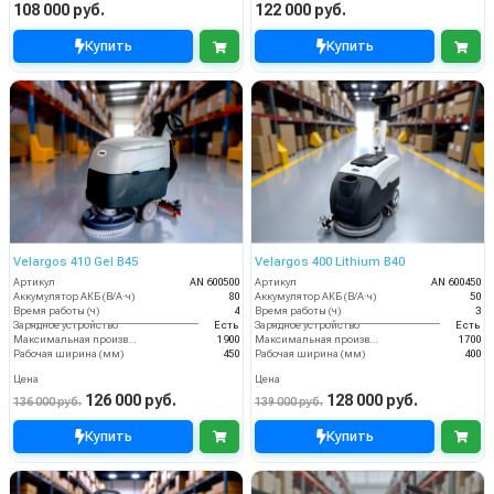
108 000 руб.
122 000 руб.
Купить
Купить
Velargos 410 Gel B45
Velargos 400 Lithium B40
Артикул
AN 600500
Артикул
AN 600450
Аккумулятор АКБ (В/А·ч)
80
Аккумулятор АКБ (В/А·ч)
50
Время работы (ч)
4
Время работы (ч)
3
Зарядное устройство
Есть
Зарядное устройство
Есть
Максимальная производительность (кв.м/час)
1900
Максимальная производительность (кв.м/час)
1700
Рабочая ширина (мм)
450
Рабочая ширина (мм)
400
Цена
Цена
126 000 руб.
128 000 руб.
136 000 руб.
139 000 руб.
Купить
Купить