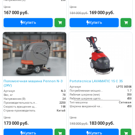
Цена
Цена
167 000 руб.
169 000 руб.
184 000 руб.
Купить
Купить
Поломоечная машина Pennon N-3
Portotecnica LAVAMATIC 15 C 35
(24V)
Артикул
LPTE 00598
Потребляемая мощность (кВт)
1.7
Артикул
N-3
Рабочая ширина (мм)
350
Вес, кг
78
Рабочая ширина щеток (мм)
450
Напряжение (В)
24
Тип машины
Сетевая
Производительность по площади (м2/ч)
2250
Ширина вакуумной чистки (мм)
450
Скорость вращения щётки (об/мин)
190
Страна-производитель
Китай
Цена
Цена
173 000 руб.
183 000 руб.
198 000 руб.
Купить
Купить