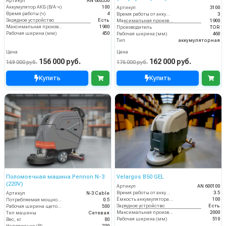
Артикул
AN 600550
Аккумулятор АКБ (В/А·ч)
100
Артикул
3100
Время работы (ч)
4
Время работы от аккумуляторов (ч)
3
Зарядное устройство
Есть
Максимальная производительность (кв.м/час)
1900
Максимальная производительность (кв.м/час)
1900
Производитель
TOR
Рабочая ширина (мм)
450
Рабочая ширина (мм)
460
Тип
аккумуляторная
Цена
Цена
156 000 руб.
162 000 руб.
169 000 руб.
176 000 руб.
Купить
Купить
Поломоечная машина Pennon N-3
Velargos B50 GEL
(220V)
Артикул
AN 600100
Время работы от аккумуляторов (ч)
3.5
Артикул
N-3 Cable
Ёмкость аккумулятора (Ач)
100
Потребляемая мощность (кВт)
0.5
Зарядное устройство
Есть
Рабочая ширина щеток (мм)
500
Максимальная производительность (кв.м/час)
2000
Тип машины
Сетевая
Рабочая ширина (мм)
510
Вес, кг
80
Напряжение (В)
230