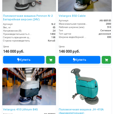
Поломоечная машина Pennon N-2
Velargos B50 Cable
Батарейная версия (24V)
Артикул
AN 600105
Максимальная производительность (кв.м/час)
2000
Артикул
N-2
Рабочая ширина (мм)
510
Вес, кг
65
Тип
Сетевая
Напряжение (В)
24
Тип щетки
дисковая
Производительность по площади (м2/ч)
1850
Ширина водосборной рейки
830
Скорость вращения щётки (об/мин)
190
Страна-производитель
Китай
Цена
Цена
146 000 руб.
146 000 руб.
Купить
Купить
Velargos 410 Lithium B45
Поломоечная машина JH-410A
(Аккумуляторная)