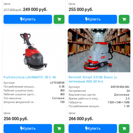
Цена
Цена
249 000 руб.
255 000 руб.
277 000 руб.
Купить
Купить
Portotecnica LAVAMATIC 30 С 45
Bennett Smart S510b Basic (с
литиевым АКБ 60 Ач)
Артикул
LPTE00599
Потребляемая мощность (кВт)
0.95
Артикул
BNT61050-50li
Рабочая ширина (мм)
450
Напряжение
24
Рабочая ширина щеток (мм)
450
Вид моечных щеток
Дисковые
Тип машины
Сетевая
Время работы от аккумуляторов (ч)
2.5
Ширина вакуумной чистки (мм)
730
Габариты
1320 × 540 × 1060
Потребляемая мощность (кВт)
1.05
Цена
Цена
256 000 руб.
266 000 руб.
Купить
Купить