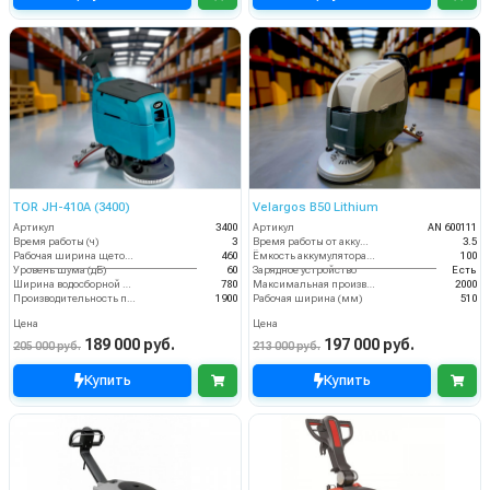
TOR JH-410A (3400)
Velargos B50 Lithium
Артикул
3400
Артикул
AN 600111
Время работы (ч)
3
Время работы от аккумуляторов (ч)
3.5
Рабочая ширина щеток (мм)
460
Ёмкость аккумулятора (Ач)
100
Уровень шума (дБ)
60
Зарядное устройство
Есть
Ширина водосборной рейки
780
Максимальная производительность (кв.м/час)
2000
Производительность по площади (м2/ч)
1900
Рабочая ширина (мм)
510
Цена
Цена
189 000 руб.
197 000 руб.
205 000 руб.
213 000 руб.
Купить
Купить