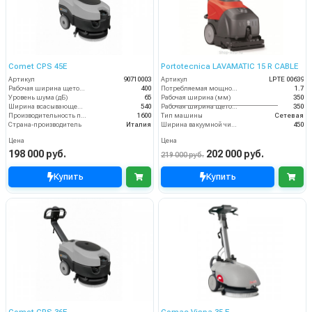
Comet CPS 45E
Portotecnica LAVAMATIC 15 R CABLE
Артикул
90710003
Артикул
LPTE 00639
Рабочая ширина щеток (мм)
400
Потребляемая мощность (кВт)
1.7
Уровень шума (дБ)
65
Рабочая ширина (мм)
350
Ширина всасывающей балки (мм)
540
Рабочая ширина щеток (мм)
350
Производительность по площади (м2/ч)
1600
Тип машины
Сетевая
Страна-производитель
Италия
Ширина вакуумной чистки (мм)
450
Цена
Цена
198 000 руб.
202 000 руб.
219 000 руб.
Купить
Купить