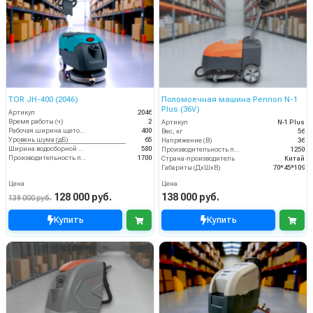
TOR JH-400 (2046)
Поломоечная машина Pennon N-1
Plus (36V)
Артикул
2046
Время работы (ч)
2
Артикул
N-1 Plus
Рабочая ширина щеток (мм)
400
Вес, кг
56
Уровень шума (дБ)
65
Напряжение (В)
36
Ширина водосборной рейки
580
Производительность по площади (м2/ч)
1250
Производительность по площади (м2/ч)
1700
Страна-производитель
Китай
Габариты (ДхШхВ)
70*45*109
Цена
Цена
128 000 руб.
138 000 руб.
139 000 руб.
Купить
Купить