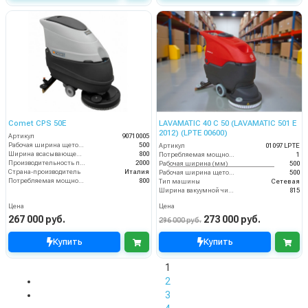
Comet CPS 50E
LAVAMATIC 40 C 50 (LAVAMATIC 501 E
2012) (LPTE 00600)
Артикул
90710005
Рабочая ширина щеток (мм)
500
Артикул
01097 LPTE
Ширина всасывающей балки (мм)
800
Потребляемая мощность (кВт)
1
Производительность по площади (м2/ч)
2000
Рабочая ширина (мм)
500
Страна-производитель
Италия
Рабочая ширина щеток (мм)
500
Потребляемая мощность (Вт)
800
Тип машины
Сетевая
Ширина вакуумной чистки (мм)
815
Цена
Цена
267 000 руб.
273 000 руб.
296 000 руб.
Купить
Купить
1
2
3