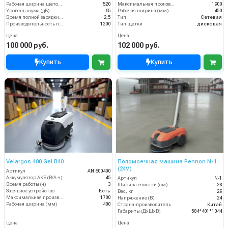
Рабочая ширина щеток (мм)
520
Максимальная производительность (кв.м/час)
1900
Уровень шума (дБ)
65
Рабочая ширина (мм)
450
Время полной зарядки аккумулятора (ч)
2,5
Тип
Сетевая
Производительность по площади (м2/ч)
1200
Тип щетки
дисковая
Цена
Цена
100 000 руб.
102 000 руб.
Купить
Купить
Velargos 400 Gel B40
Поломоечная машина Pennon N-1
(24V)
Артикул
AN 600400
Аккумулятор АКБ (В/А·ч)
45
Артикул
N-1
Время работы (ч)
3
Ширина очистки (см)
28
Зарядное устройство
Есть
Вес, кг
29
Максимальная производительность (кв.м/час)
1700
Напряжение (В)
24
Рабочая ширина (мм)
400
Страна-производитель
Китай
Габариты (ДхШхВ)
584*401*1044
Цена
Цена