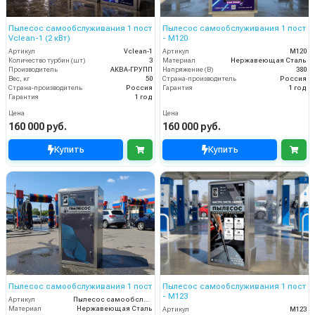
Пылесос самообслуживания 1 пост
Пылесос самообслуживания 1 пост
Vclean-1 (2 кВт)
- М120
Артикул
Vclean-1
Артикул
М120
Количество турбин (шт)
3
Материал
Нержавеющая Сталь
Производитель
АКВА-ГРУПП
Напряжение (В)
380
Вес, кг
50
Страна-производитель
Россия
Страна-производитель
Россия
Гарантия
1 год
Гарантия
1 год
Цена
Цена
160 000 руб.
160 000 руб.
Купить
Купить
Пылесос самообслуживания 1 пост
Пылесос самообслуживания 1 пост
- М123
Артикул
Пылесос самообслуживания 1 пост
Материал
Нержавеющая Сталь
Артикул
М123