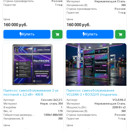
Страна-производитель
Россия
Материал
Нержавеющая Сталь
Гарантия
1 год
Напряжение (В)
380
Страна-производитель
Россия
Гарантия
1 год
Цена
Цена
160 000 руб.
160 000 руб.
Купить
Купить
Пылесос самообслуживания 2-ух
Пылесос самообслуживания
постовой x 2,2 кВт- 400 В
VCLEAN-2 + ВОЗДУХ (подкачка
шин)
Артикул
Ceccato 2х2,2 С
Артикул
VCLEAN-2
Материал
Нерж. сталь 304
Материал
Нержавеющая Сталь
В коробке
1
Мощность (Вт)
2200 Вт x2
Вес, кг
170
Напряжение (В)
380
Габаритные размеры, мм
1000x1460x500
Страна-производитель
Россия
Напряжение, В
380
Гарантия
1 год
Цена
Цена