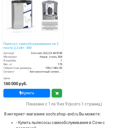
Пылесос самообслуживания на 2
поста 2,2 кВт- 400
Артикул
Ceccato 2х2,2 А 44.0160
Материал
Нерж. сталь 304
В коробке
1
Вес, кг
170
Габаритные размеры, мм
100 x 146 x 50
Сегмент
Автомоечный сегмент
Цена
160 000 руб.
Купить
Показано с 1 по 9 из 9 (всего 1 страниц)
В интернет-магазине sochi.shop-avd.ru Вы можете:
- Купить пылесосы самообслуживания в Сочи с