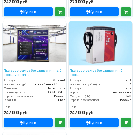
247 000 руб.
270 000 руб.
Купить
Купить
Пылесос самообслуживания на 2
Пылесос самообслуживания 2
поста Vclean-2
поста
Артикул
Vclean-2
Артикул
пыл 2
Количество турбин (шт)
3 шт на 1 пост / 6 штук итого
Количество турбин (шт)
6
Материал
Нерж. Сталь
Артикул
пыл 2
Производитель
АКВА ГРУПП
Корпус
нержавейка
Страна-производитель
Россия
Мощность (Вт)
8400
Гарантия
1 год
Страна-производитель
Россия
Цена
Цена
247 000 руб.
247 000 руб.
Купить
Купить