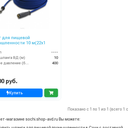
 для пищевой
шленности 10 м(22x1
л
----
шланга ВД (м)
10
Рабочее давление (бар)
400
00 руб.
Купить
Показано с 1 по 1 из 1 (всего 1
нет-магазине sochi.shop-avd.ru Вы можете:
Купить шланги для пищевой промышленности в Сочи с доставкой