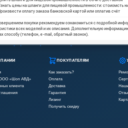
Узнать цены на шланги для пищевой промышленности: стоиомсть н
Произвести оплату заказа банковской картой или оплатив счёт
овершением покупки рекомендуем ознакомиться с подробной инфор
ристики всех моделей и их описания. Дополнительную информацию
х способу (телефон, e-mail, обратный звонок).
МПАНИИ
ПОКУПАТЕЛЯМ
и
Как заказать?
Ремо
 ООО «Шоп АВД»
Оплата
Сер
нных клиента
Доставка
Наши
оглашения
Гарантия
Отзы
Лизинг
Карт
Получить скидку