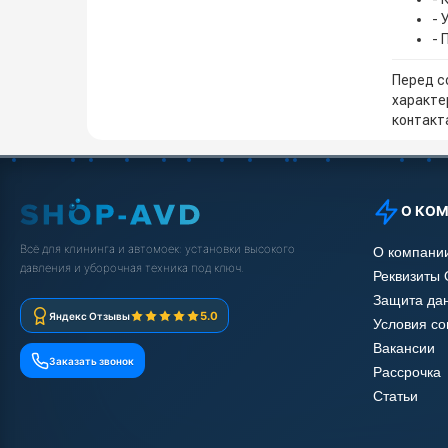
- 
- 
Перед с
характе
контакта
О КО
Всё для клининга и автомоек: установки высокого
О компани
давления и уборочная техника под ключ.
Реквизиты
Защита да
5.0
Яндекс Отзывы
Условия с
Вакансии
Заказать звонок
Рассрочка
Статьи