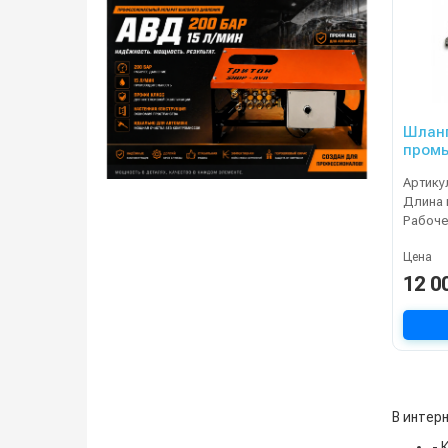
Шланг
промы
Артику
Длина 
Цена
12 0
В интер
- 