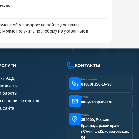
изкая
мацией о товарах: на сайте доступны
 можно получить по любому из указанных в
УСЛУГИ
КОНТАКТЫ
нт АВД
Бесплатный
8 (800) 350-16-98
тификаты
 работы
Email
вы наших клиентов
info@shop-avd.ru
а сайта
Адрес
354000, Россия,
Краснодарский край,
г.Сочи, ул.Краснодонская,
64