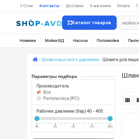
🚩Сочи
Контакты
Доставка
О магазине
Оплата
Г
Каталог товаров
Новинки
Мойки ВД
Насосы
Поломойки
Пыле
Шланги высокого давления
Шланги для пищ
Шлан
Параметры подбора
Производитель
Все
Portotecnica (IPC)
Рабочее давление (бар)
40
-
400
40
43
65
141
400