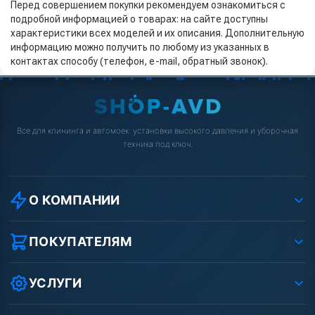
Перед совершением покупки рекомендуем ознакомиться с
подробной информацией о товарах: на сайте доступны
характеристики всех моделей и их описания. Дополнительную
информацию можно получить по любому из указанных в
контактах способу (телефон, e-mail, обратный звонок).
Всё для клининга и автомоек: установки высокого давления и уборочная
техника под ключ.
О КОМПАНИИ
О компании
Реквизиты ООО «Шоп АВД»
ПОКУПАТЕЛЯМ
Защита данных клиента
Как заказать?
Условия соглашения
Оплата
УСЛУГИ
Вакансии
Доставка
Ремонт АВД
Рассрочка
Гарантия