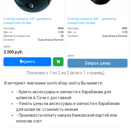
Стопор шланга 1/2”, диаметр
Стопор шланга 3/4 ”, диаметр
отверстия 20 мм
отверстия 26 мм
Артикул
4944
Артикул
4941
Вес, кг
0.05
Вес, кг
0.05
Диаметр наружный
20
Сегмент
Барабаны Ramex
Сегмент
Барабаны Ramex
Цена
2 200 руб.
Цена
Купить
Запрос цены
Показано с 1 по 2 из 2 (всего 1 страниц)
В интернет-магазине sochi.shop-avd.ru Вы можете:
- Купить аксессуары и запчасти к барабанам для
шлангов в Сочи с доставкой
- Узнать цены на аксессуары и запчасти к барабанам
для шлангов: стоиомсть низкая
- Произвести оплату заказа банковской картой или
оплатив счёт