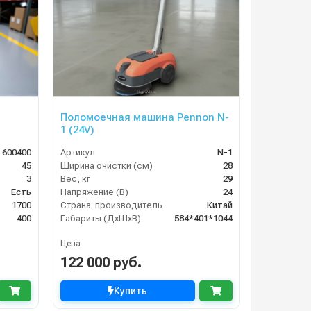
Поломоечная машина Pennon N-
1 (24V)
 600400
Артикул
N-1
45
Ширина очистки (см)
28
3
Вес, кг
29
Есть
Напряжение (В)
24
1700
Страна-производитель
Китай
400
Габариты (ДхШхВ)
584*401*1044
Цена
122 000 руб.
Купить