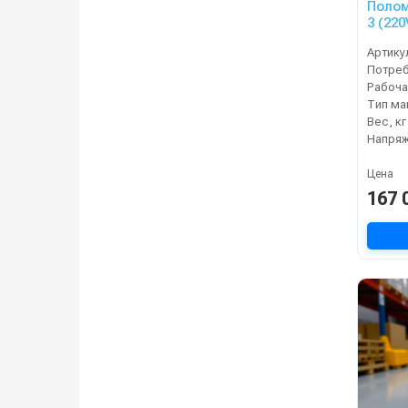
Полом
3 (220
Артику
Тип м
Вес, кг
Напряж
Цена
167 