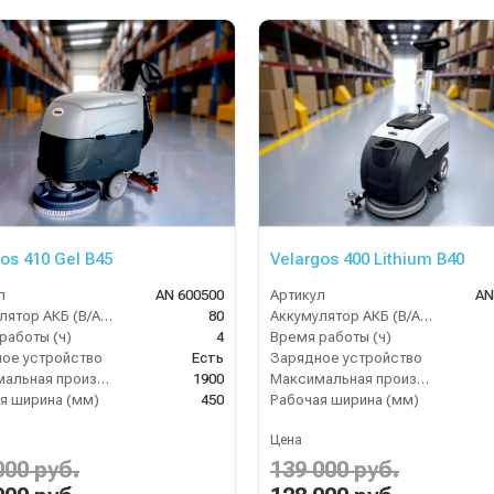
os 410 Gel B45
Velargos 400 Lithium B40
л
AN 600500
Артикул
AN
Аккумулятор АКБ (В/А·ч)
80
Аккумулятор АКБ (В/А·ч)
работы (ч)
4
Время работы (ч)
ое устройство
Есть
Зарядное устройство
Максимальная производительность (кв.м/час)
1900
Максимальная производительность (кв.м/час)
я ширина (мм)
450
Рабочая ширина (мм)
Цена
000 руб.
139 000 руб.