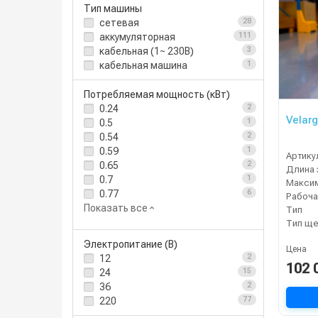
Тип машины
сетевая
28
аккумуляторная
111
кабельная (1~ 230В)
3
кабельная машина
1
Потребляемая мощность (кВт)
0.24
2
Velarg
0.5
1
0.54
2
0.59
1
Артику
0.65
2
0.7
1
0.77
6
Рабоча
Показать все
Тип
Тип ще
Электропитание (В)
Цена
12
2
102 
24
15
36
2
220
77