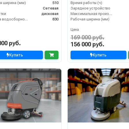
я ширина (мм)
510
Время работы (ч)
Сетевая
Зарядное устройство
тки
дисковая
Максимальная производительность (кв.м/час)
Ширина водосборной рейки
830
Рабочая ширина (мм)
Цена
169 000 руб.
000 руб.
156 000 руб.
Купить
Купить