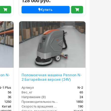
128 000 руб.
Купить
on N-
Поломоечная машина Pennon N-
2 Батарейная версия (24V)
N-1 Plus
Артикул
N-2
56
Вес, кг
65
36
Напряжение (В)
24
1250
Производительность по площади (м2/ч)
1850
Китай
Скорость вращения щётки (об/мин)
190