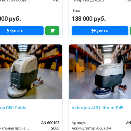
Ширина всасывающей балки (мм)
410
Габариты (ДхШхВ)
70
Цена
000 руб.
138 000 руб.
Купить
Купить
gos B50 Cable
Velargos 410 Lithium B45
л
AN 600105
Артикул
AN
Максимальная производительность (кв.м/час)
2000
Аккумулятор АКБ (В/А·ч)