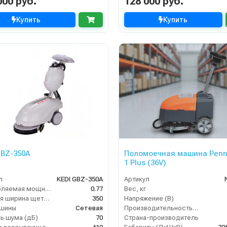
000 руб.
128 000 руб.
Купить
Купить
GBZ-350A
Поломоечная машина Penn
1 Plus (36V)
л
KEDI GBZ-350A
Артикул
Потребляемая мощность (кВт)
0.77
Вес, кг
Рабочая ширина щеток (мм)
350
Напряжение (В)
ашины
Сетевая
Производительность по площади (м2/ч)
ь шума (дБ)
70
Страна-производитель