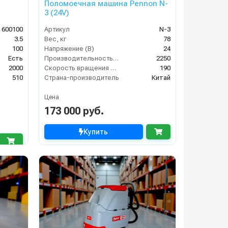
Поломоечная машина Pennon N-
3 (24V)
 600100
Артикул
N-3
3.5
Вес, кг
78
100
Напряжение (В)
24
Есть
Производительность по площади (м2/ч)
2250
2000
Скорость вращения щётки (об/мин)
190
510
Страна-производитель
Китай
Цена
173 000 руб.
Купить