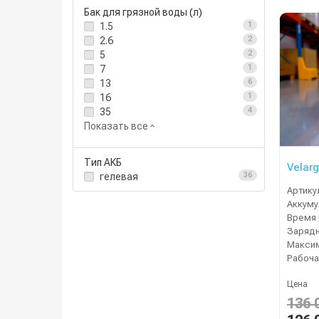
Бак для грязной воды (л)
1.5
1
2.6
2
5
2
7
1
13
6
16
1
35
4
Показать все
Тип АКБ
Velarg
гелевая
36
Артику
Время 
Зарядн
Рабоча
Цена
136 