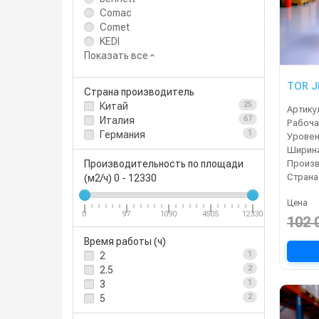
Comac
Comet
KEDI
Показать все
TOR J
Страна производитель
Китай
25
Артику
Италия
67
Германия
1
Уровен
Производительность по площади
Страна
(м2/ч)
0
-
12330
Цена
0
97
1090
4505
12330
102 
Время работы (ч)
2
1
2.5
2
3
1
5
2