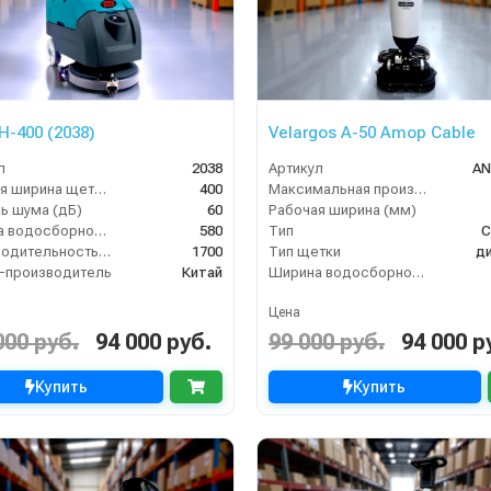
H-400 (2038)
Velargos A-50 Amop Cable
л
2038
Артикул
AN
Рабочая ширина щеток (мм)
400
Максимальная производительность (кв.м/час)
ь шума (дБ)
60
Рабочая ширина (мм)
Ширина водосборной рейки
580
Тип
С
Производительность по площади (м2/ч)
1700
Тип щетки
д
-производитель
Китай
Ширина водосборной рейки
Цена
000 руб.
94 000 руб.
99 000 руб.
94 000 р
Купить
Купить