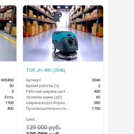
TOR JH-400 (2046)
 600450
Артикул
2046
50
Время работы (ч)
2
3
Рабочая ширина щеток (мм)
400
Есть
Уровень шума (дБ)
65
1700
Ширина водосборной рейки
580
400
Производительность по площади (м2/ч)
1700
Цена
139 000 руб.