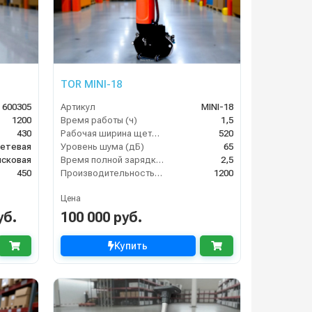
TOR MINI-18
 600305
Артикул
MINI-18
1200
Время работы (ч)
1,5
430
Рабочая ширина щеток (мм)
520
етевая
Уровень шума (дБ)
65
исковая
Время полной зарядки аккумулятора (ч)
2,5
450
Производительность по площади (м2/ч)
1200
Цена
уб.
100 000 руб.
Купить