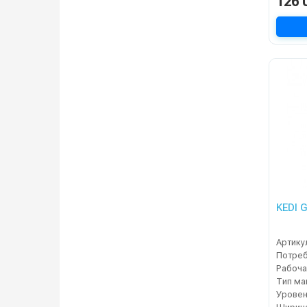
126 
KEDI 
Артику
Тип м
Уровен