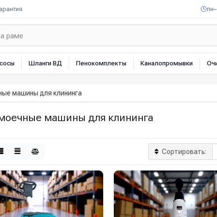
арантия
пн–
сосы
Шланги ВД
Пенокомплекты
Каналопромывки
Оч
ные машины для клининга
моечные машины для клининга
Сортировать: