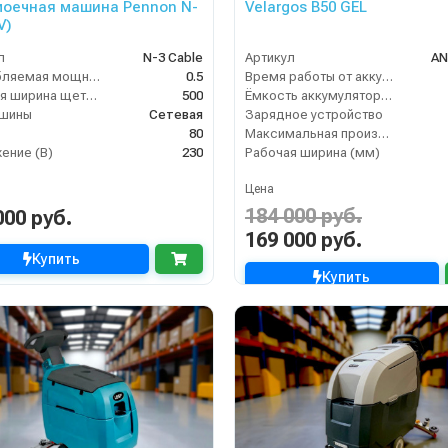
оечная машина Pennon N-
Velargos B50 GEL
V)
л
N-3 Cable
Артикул
AN
Потребляемая мощность (кВт)
0.5
Время работы от аккумуляторов (ч)
Рабочая ширина щеток (мм)
500
Ёмкость аккумулятора (Ач)
ашины
Сетевая
Зарядное устройство
80
Максимальная производительность (кв.м/час)
ение (В)
230
Рабочая ширина (мм)
Цена
184 000 руб.
000 руб.
169 000 руб.
Купить
Купить