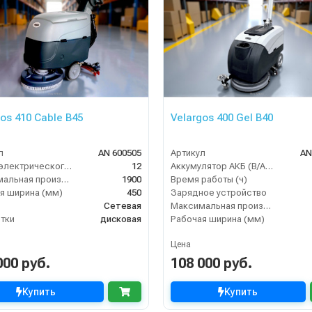
os 410 Cable B45
Velargos 400 Gel B40
л
AN 600505
Артикул
AN
Длина электрического кабеля (м)
12
Аккумулятор АКБ (В/А·ч)
Максимальная производительность (кв.м/час)
1900
Время работы (ч)
я ширина (мм)
450
Зарядное устройство
Сетевая
Максимальная производительность (кв.м/час)
тки
дисковая
Рабочая ширина (мм)
Цена
000 руб.
108 000 руб.
Купить
Купить