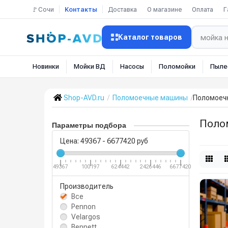
🚩Сочи
Контакты
Доставка
О магазине
Оплата
Г
Каталог товаров
Новинки
Мойки ВД
Насосы
Поломойки
Пыле
Shop-AVD.ru
Поломоечные машины
Поломоеч
Поло
Параметры подбора
Цена:
49367
-
6677420
руб
49367
100197
624442
2426446
6677420
Производитель
Все
Pennon
Velargos
Bennett