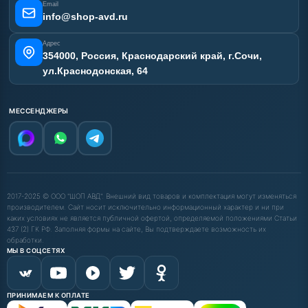
Email
info@shop-avd.ru
Адрес
354000, Россия, Краснодарский край, г.Сочи,
ул.Краснодонская, 64
МЕССЕНДЖЕРЫ
2017-2025 © ООО "ШОП АВД". Внешний вид товаров и комплектация могут изменяться
производителем. Сайт носит исключительно информационный характер и ни при
каких условиях не является публичной офертой, определяемой положениями Статьи
437 (2) ГК РФ. Заполняя формы на сайте, Вы подтверждаете возможность их
обработки.
МЫ В СОЦСЕТЯХ
ПРИНИМАЕМ К ОПЛАТЕ