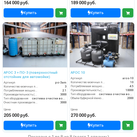
164 000 руб.
189 000 руб.
Купить
Купить
АРОС 3 + ПО-3 (поверхностный
АРОС 10
отстойник для автомойки)
Артикул
aros-10
Количество моечных постов (шт)
10
Артикул
po-3am
Потребляемая мощность (кВт)
4.5
Количество моечных постов (шт)
3
Производительность (л/ч)
10000
Потребляемая мощность (кВт)
2.1
Тип оборудования
система очистки воды
Производительность (л/ч)
3000
Объём буферной ёмкости (л)
2000
Тип оборудования
система очистки воды
Очистная производительность (л/ч)
3000
Цена
Цена
205 000 руб.
270 000 руб.
Купить
Купить
Показано с 1 по 8 из 8 (всего 1 страниц)