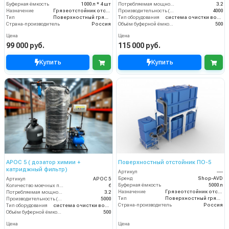
Буферная ёмкость
1000 л * 4 шт
Потребляемая мощность (кВт)
3.2
Назначение
Грязеотстойник отстойник для автомойки
Производительность (л/ч)
4000
Тип
Поверхностный грязеотстойник отстойник
Тип оборудования
система очистки воды
Страна-производитель
Россия
Объём буферной ёмкости (л)
500
Цена
Цена
99 000 руб.
115 000 руб.
Купить
Купить
АРОС 5 ( дозатор химии +
Поверхностный отстойник ПО-5
катриджный фильтр)
Артикул
----
Бренд
Shop-AVD
Артикул
АРОС 5
Буферная ёмкость
5000 л
Количество моечных постов (шт)
6
Назначение
Грязеотстойник отстойник для автомойки
Потребляемая мощность (кВт)
3.2
Тип
Поверхностный грязеотстойник отстойник
Производительность (л/ч)
5000
Страна-производитель
Россия
Тип оборудования
система очистки воды
Объём буферной ёмкости (л)
500
Цена
Цена