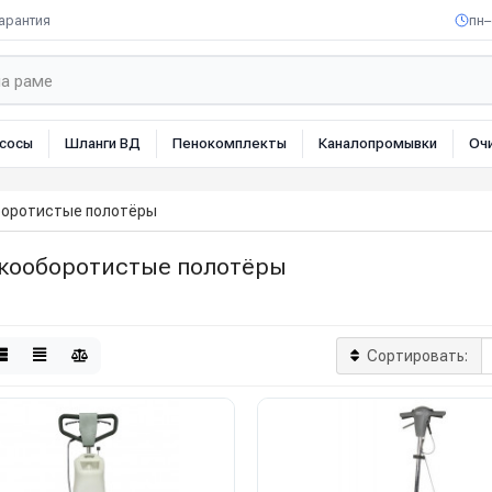
арантия
пн–
сосы
Шланги ВД
Пенокомплекты
Каналопромывки
Оч
оротистые полотёры
кооборотистые полотёры
Сортировать: