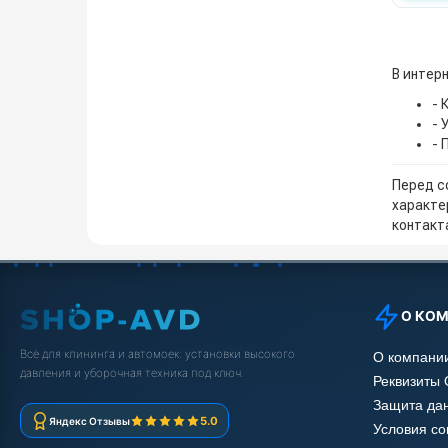
В интер
- 
- 
- 
Перед с
характе
контакта
О КО
Всё для клининга и автомоек: установки высокого
О компани
давления и уборочная техника под ключ.
Реквизиты
Защита да
5.0
Яндекс Отзывы
Условия с