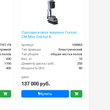
Однодисковая машина Comac
CM Mini Orbital B
TNT-F8
Артикул
109953
прямой
Тип привода
Электрический
а полов
Тип уборки
общая чистка полов
430
Вес, кг
10
1100
Диаметр диска / рабочая ширина (мм)
250
400
Мощность (Вт)
80
Цена
137 000 руб.
Купить