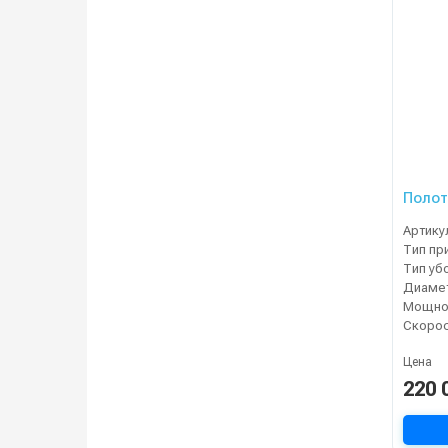
Полот
Артику
Тип пр
Тип уб
Мощнос
Цена
220 