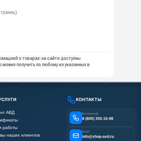
 страниц)
мацией о товарах: на сайте доступны
 можно получить по любому из указанных в
УСЛУГИ
КОНТАКТЫ
нт АВД
Бесплатный
8 (800) 350-16-98
тификаты
 работы
Email
вы наших клиентов
info@shop-avd.ru