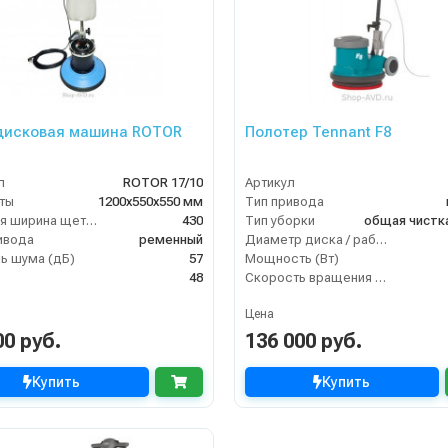
дисковая машина ROTOR
Полотер Tennant F8
л
ROTOR 17/10
Артикул
ты
1200х550х550 мм
Тип привода
Рабочая ширина щетки, мм
430
Тип уборки
общая чистк
ивода
ременный
Диаметр диска / рабочая ширина (мм)
ь шума (дБ)
57
Мощность (Вт)
48
Скорость вращения щётки (об/мин)
Цена
00 руб.
136 000 руб.
Купить
Купить