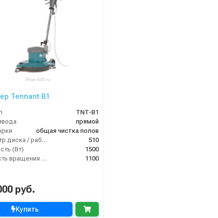
ер Tennant B1
л
TNT-B1
ивода
прямой
орки
общая чистка полов
Диаметр диска / рабочая ширина (мм)
510
ть (Вт)
1500
Скорость вращения щётки (об/мин)
1100
000 руб.
Купить