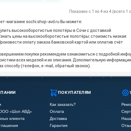
Показано с 1 по 4 из 4 (всего 1
нет-магазине sochi.shop-avd.ru Вы можете:
Купить высокооборотистые полотёры в Сочи с доставкой
Узнать цены на высокооборотистые полотёры: стоиомсть низкая
Произвести оплату заказа банковской картой или оплатив счёт
овершением покупки рекомендуем ознакомиться с подробной инфор
ристики всех моделей и их описания. Дополнительную информацию
х способу (телефон, e-mail, обратный звонок).
МПАНИИ
ПОКУПАТЕЛЯМ
и
Как заказать?
Ремо
 ООО «Шоп АВД»
Оплата
Сер
нных клиента
Доставка
Наши
оглашения
Гарантия
Отзы