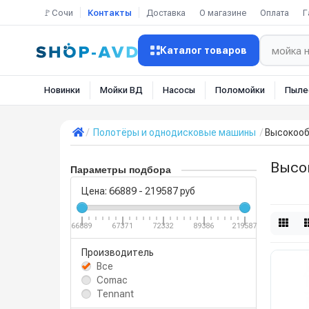
🚩Сочи
Контакты
Доставка
О магазине
Оплата
Г
Каталог товаров
Новинки
Мойки ВД
Насосы
Поломойки
Пыле
Полотёры и однодисковые машины
Высокооб
Высо
Параметры подбора
Цена:
66889
-
219587
руб
66889
67371
72332
89386
219587
Производитель
Все
Comac
Tennant