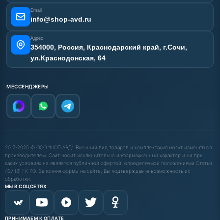
Email
info@shop-avd.ru
Адрес
354000, Россия, Краснодарский край, г.Сочи,
ул.Краснодонская, 64
МЕССЕНДЖЕРЫ
2017-2025 © ООО "ШОП АВД". Внешний вид товаров и комплектация могут изменяться
производителем. Сайт носит исключительно информационный характер и ни при
каких условиях не является публичной офертой, определяемой положениями Статьи
437 (2) ГК РФ. Заполняя формы на сайте, Вы подтверждаете возможность их
обработки.
МЫ В СОЦСЕТЯХ
ПРИНИМАЕМ К ОПЛАТЕ