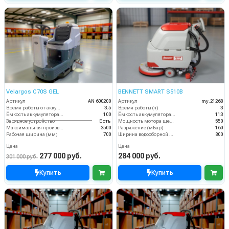
Velargos C70S GEL
BENNETT SMART S510B
Артикул
AN 600200
Артикул
my.21268
Время работы от аккумуляторов (ч)
3.5
Время работы (ч)
3
Ёмкость аккумулятора (Ач)
100
Ёмкость аккумулятора (Ач)
113
Зарядное устройство
Есть
Мощность мотора щеток
550
Максимальная производительность (кв.м/час)
3500
Разряжение (мБар)
160
Рабочая ширина (мм)
700
Ширина водосборной рейки
800
Цена
Цена
277 000 руб.
284 000 руб.
301 000 руб.
Купить
Купить