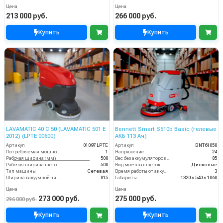
Цена
Цена
213 000 руб.
266 000 руб.
Купить
Купить
LAVAMATIC 40 C 50 (LAVAMATIC 501 E
Bennett Smart S510b Basic (гелевые
2012) (LPTE 00600)
АКБ 113 Ач)
Артикул
01097 LPTE
Артикул
BNT61050
Потребляемая мощность (кВт)
1
Напряжение
24
Рабочая ширина (мм)
500
Вес без аккумуляторов (кг)
85
Рабочая ширина щеток (мм)
500
Вид моечных щеток
Дисковые
Тип машины
Сетевая
Время работы от аккумуляторов (ч)
3
Ширина вакуумной чистки (мм)
815
Габариты
1320 × 540 × 1060
Цена
Цена
273 000 руб.
275 000 руб.
296 000 руб.
Купить
Купить