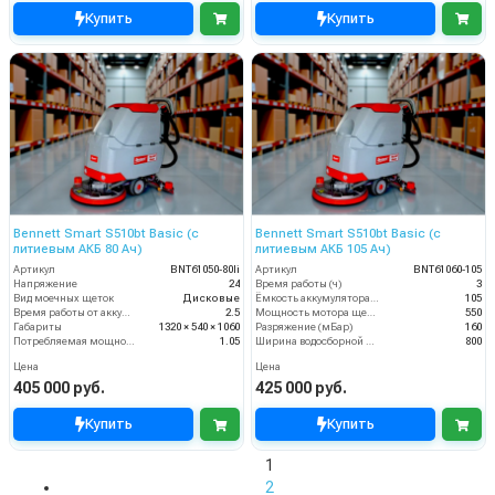
Купить
Купить
Bennett Smart S510bt Basic (с
Bennett Smart S510bt Basic (с
литиевым АКБ 80 Ач)
литиевым АКБ 105 Ач)
Артикул
BNT61050-80li
Артикул
BNT61060-105
Напряжение
24
Время работы (ч)
3
Вид моечных щеток
Дисковые
Ёмкость аккумулятора (Ач)
105
Время работы от аккумуляторов (ч)
2.5
Мощность мотора щеток
550
Габариты
1320 × 540 × 1060
Разряжение (мБар)
160
Потребляемая мощность (кВт)
1.05
Ширина водосборной рейки
800
Цена
Цена
405 000 руб.
425 000 руб.
Купить
Купить
1
2