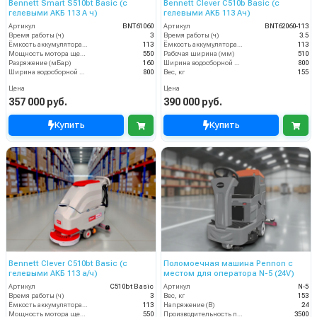
Bennett Smart S510bt Basic (с
Bennett Clever C510b Basic (с
гелевыми АКБ 113 А ч)
гелевыми АКБ 113 Ач)
Артикул
BNT61060
Артикул
BNT62060-113
Время работы (ч)
3
Время работы (ч)
3.5
Ёмкость аккумулятора (Ач)
113
Ёмкость аккумулятора (Ач)
113
Мощность мотора щеток
550
Рабочая ширина (мм)
510
Разряжение (мБар)
160
Ширина водосборной рейки
800
Ширина водосборной рейки
800
Вес, кг
155
Цена
Цена
357 000 руб.
390 000 руб.
Купить
Купить
Bennett Clever C510bt Basic (с
Поломоечная машина Pennon с
гелевыми АКБ 113 а/ч)
местом для оператора N-5 (24V)
Артикул
C510bt Basic
Артикул
N-5
Время работы (ч)
3
Вес, кг
153
Ёмкость аккумулятора (Ач)
113
Напряжение (В)
24
Мощность мотора щеток
550
Производительность по площади (м2/ч)
3500