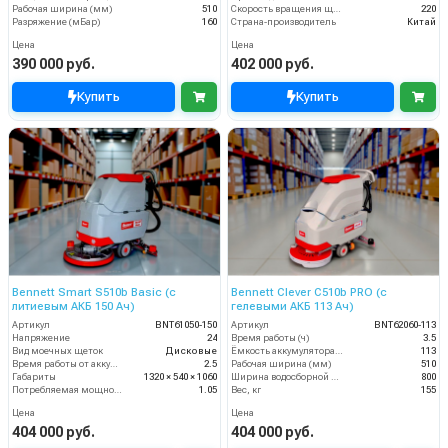
Рабочая ширина (мм)
510
Скорость вращения щётки (об/мин)
220
Разряжение (мБар)
160
Страна-производитель
Китай
Цена
Цена
390 000 руб.
402 000 руб.
Купить
Купить
Bennett Smart S510b Basic (с
Bennett Clever C510b PRO (с
литиевым АКБ 150 Ач)
гелевыми АКБ 113 Ач)
Артикул
BNT61050-150
Артикул
BNT62060-113
Напряжение
24
Время работы (ч)
3.5
Вид моечных щеток
Дисковые
Ёмкость аккумулятора (Ач)
113
Время работы от аккумуляторов (ч)
2.5
Рабочая ширина (мм)
510
Габариты
1320 × 540 × 1060
Ширина водосборной рейки
800
Потребляемая мощность (кВт)
1.05
Вес, кг
155
Цена
Цена
404 000 руб.
404 000 руб.