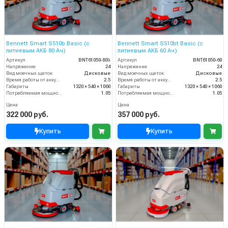
Bennett Smart S510b Basic (с
Bennett Smart S510bt Basic (с
литиевым АКБ 80 Ач)
литиевым АКБ 60 Ач)
Артикул
BNT61050-80li
Артикул
BNT61050-60
Напряжение
24
Напряжение
24
Вид моечных щеток
Дисковые
Вид моечных щеток
Дисковые
Время работы от аккумуляторов (ч)
2.5
Время работы от аккумуляторов (ч)
2.5
Габариты
1320 × 540 × 1060
Габариты
1320 × 540 × 1060
Потребляемая мощность (кВт)
1.05
Потребляемая мощность (кВт)
1.05
Цена
Цена
322 000 руб.
357 000 руб.
Купить
Купить