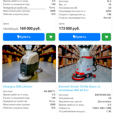
Время работы от аккумуляторов (ч)
3.5
Артикул
N-3
Ёмкость аккумулятора (Ач)
100
Вес, кг
78
Зарядное устройство
Есть
Напряжение (В)
24
Максимальная производительность (кв.м/час)
2000
Производительность по площади (м2/ч)
2250
Рабочая ширина (мм)
510
Скорость вращения щётки (об/мин)
190
Страна-производитель
Китай
Цена
Цена
169 000 руб.
173 000 руб.
184 000 руб.
Купить
Купить
Velargos B50 Lithium
Bennett Smart S510b Basic (с
литиевым АКБ 60 Ач)
Артикул
AN 600111
Время работы от аккумуляторов (ч)
3.5
Артикул
BNT61050-50li
Ёмкость аккумулятора (Ач)
100
Напряжение
24
Зарядное устройство
Есть
Вид моечных щеток
Дисковые
Максимальная производительность (кв.м/час)
2000
Время работы от аккумуляторов (ч)
2.5
Рабочая ширина (мм)
510
Габариты
1320 × 540 × 1060
Потребляемая мощность (кВт)
1.05