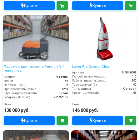
Купить
Купить
Поломоечная машина Pennon N-1
Lavor Pro Crystal Clean
Plus (36V)
Артикул
8.501.0508
Потребляемая мощность (кВт)
1.5
Артикул
N-1 Plus
Рабочая ширина щеток (мм)
290
Вес, кг
56
Температура (°C)
90
Напряжение (В)
36
Тип машины
Сетевая
Производительность по площади (м2/ч)
1250
Уровень шума (дБ)
68
Страна-производитель
Китай
Габариты (ДхШхВ)
70*45*109
Цена
Цена
138 000 руб.
146 000 руб.
Купить
Купить