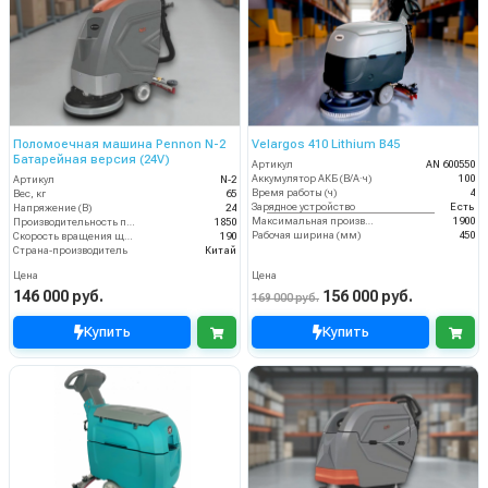
Поломоечная машина Pennon N-2
Velargos 410 Lithium B45
Батарейная версия (24V)
Артикул
AN 600550
Аккумулятор АКБ (В/А·ч)
100
Артикул
N-2
Время работы (ч)
4
Вес, кг
65
Зарядное устройство
Есть
Напряжение (В)
24
Максимальная производительность (кв.м/час)
1900
Производительность по площади (м2/ч)
1850
Рабочая ширина (мм)
450
Скорость вращения щётки (об/мин)
190
Страна-производитель
Китай
Цена
Цена
146 000 руб.
156 000 руб.
169 000 руб.
Купить
Купить