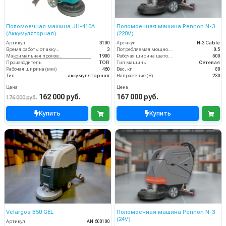
Поломоечная машина JH-410A
Поломоечная машина Pennon N-3
(Аккумуляторная)
(220V)
Артикул
3100
Артикул
N-3 Cable
Время работы от аккумуляторов (ч)
3
Потребляемая мощность (кВт)
0.5
Максимальная производительность (кв.м/час)
1900
Рабочая ширина щеток (мм)
500
Производитель
TOR
Тип машины
Сетевая
Рабочая ширина (мм)
460
Вес, кг
80
Тип
аккумуляторная
Напряжение (В)
230
Цена
Цена
162 000 руб.
167 000 руб.
176 000 руб.
Купить
Купить
Velargos B50 GEL
Поломоечная машина Pennon N-3
(24V)
Артикул
AN 600100