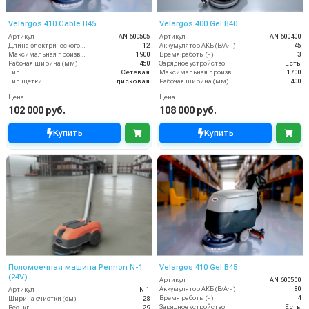
Velargos 410 Cable B45
Velargos 400 Gel B40
Артикул
AN 600505
Артикул
AN 600400
Длина электрического кабеля (м)
12
Аккумулятор АКБ (В/А·ч)
45
Максимальная производительность (кв.м/час)
1900
Время работы (ч)
3
Рабочая ширина (мм)
450
Зарядное устройство
Есть
Тип
Сетевая
Максимальная производительность (кв.м/час)
1700
Тип щетки
дисковая
Рабочая ширина (мм)
400
Цена
Цена
102 000 руб.
108 000 руб.
Купить
Купить
Поломоечная машина Pennon N-1
Velargos 410 Gel B45
(24V)
Артикул
AN 600500
Аккумулятор АКБ (В/А·ч)
80
Артикул
N-1
Время работы (ч)
4
Ширина очистки (см)
28
Зарядное устройство
Есть
Вес, кг
29