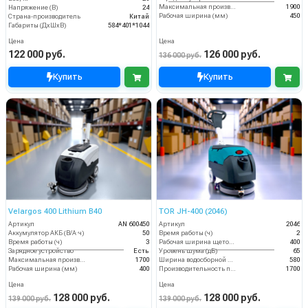
Максимальная производительность (кв.м/час)
1900
Напряжение (В)
24
Рабочая ширина (мм)
450
Страна-производитель
Китай
Габариты (ДхШхВ)
584*401*1044
Цена
Цена
122 000 руб.
126 000 руб.
136 000 руб.
Купить
Купить
Velargos 400 Lithium B40
TOR JH-400 (2046)
Артикул
AN 600450
Артикул
2046
Аккумулятор АКБ (В/А·ч)
50
Время работы (ч)
2
Время работы (ч)
3
Рабочая ширина щеток (мм)
400
Зарядное устройство
Есть
Уровень шума (дБ)
65
Максимальная производительность (кв.м/час)
1700
Ширина водосборной рейки
580
Рабочая ширина (мм)
400
Производительность по площади (м2/ч)
1700
Цена
Цена
128 000 руб.
128 000 руб.
139 000 руб.
139 000 руб.