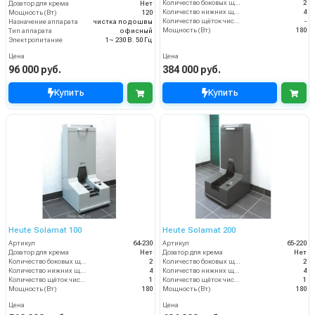
Количество боковых щёток (шт)
2
Дозатор для крема
Нет
Количество нижних щёточных валиков (шт)
4
Мощность (Вт)
120
Количество щёток чистки верха обуви (шт)
-
Назначение аппарата
чистка подошвы
Мощность (Вт)
180
Тип аппарата
офисный
Электропитание
1~ 230 В. 50 Гц
Цена
Цена
96 000 руб.
384 000 руб.
Купить
Купить
Heute Solamat 100
Heute Solamat 200
Артикул
64-230
Артикул
65-220
Дозатор для крема
Нет
Дозатор для крема
Нет
Количество боковых щёток (шт)
2
Количество боковых щёток (шт)
2
Количество нижних щёточных валиков (шт)
4
Количество нижних щёточных валиков (шт)
4
Количество щёток чистки верха обуви (шт)
1
Количество щёток чистки верха обуви (шт)
1
Мощность (Вт)
180
Мощность (Вт)
180
Цена
Цена