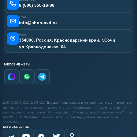
Карта сайта
8 (800) 350-16-98
Email
info@shop-avd.ru
Адрес
354000, Россия, Краснодарский край, г.Сочи,
ул.Краснодонская, 64
МЕССЕНДЖЕРЫ
2017-2025 © ООО "ШОП АВД". Внешний вид товаров и комплектация могут изменяться
производителем. Сайт носит исключительно информационный характер и ни при
каких условиях не является публичной офертой, определяемой положениями Статьи
437 (2) ГК РФ. Заполняя формы на сайте, Вы подтверждаете возможность их
обработки.
МЫ В СОЦСЕТЯХ