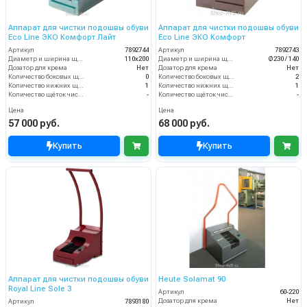
Аппарат для чистки подошвы обуви
Аппарат для чистки подошвы обуви
Eco Line ЭКО Комфорт Лайт
Eco Line ЭКО Комфорт
Артикул
7892744
Артикул
7892743
Диаметр и ширина щёток (мм)
110х200
Диаметр и ширина щёток (мм)
Ø230 / 140
Дозатор для крема
Нет
Дозатор для крема
Нет
Количество боковых щёток (шт)
0
Количество боковых щёток (шт)
2
Количество нижних щёточных валиков (шт)
1
Количество нижних щёточных валиков (шт)
1
Количество щёток чистки верха обуви (шт)
-
Количество щёток чистки верха обуви (шт)
-
Цена
Цена
57 000 руб.
68 000 руб.
Купить
Купить
Аппарат для чистки подошвы обуви
Heute Solamat 90
Royal Line Sole 3
Артикул
60-220
Дозатор для крема
Нет
Артикул
7893180