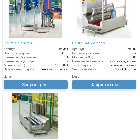
Heute Solamat 450
Heute SolTec nass
Артикул
65-450
Артикул
66-100
Дозатор для крема
Нет
Дозатор для крема
Нет
Количество боковых щёток (шт)
0
Мощность (Вт)
500
Количество щёток чистки верха обуви (шт)
-
Назначение аппарата
чистка подошвы
Мощность (Вт)
180+3000
Тип аппарата
промышленный
Назначение аппарата
чистка подошвы
Электропитание
3~ 400 В. 50 Гц
Цена
Цена
Запрос цены
Запрос цены