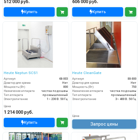
512 000 руб.
606 000 руб.
Купить
Купить
Heute Neptun SCS1
Heute CleanGate
Артикул
68-003
Артикул
88-800
Дозатор для крема
Нет
Дозатор для крема
Нет
Мощность (Вт)
800
Мощность (Вт)
750
Назначение аппарата
чистка подошвы
Назначение аппарата
чистка подошвы
Тип аппарата
промышленный
Тип аппарата
промышленный
Электропитание
1~ 230 В. 50 Гц
Электропитание
3~ 400 В. 50 Гц
Цена
1 214 000 руб.
Цена
Купить
Запрос цены