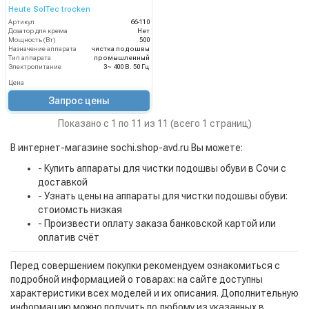
Heute SolTec trocken
Артикул
66-110
Дозатор для крема
Нет
Мощность (Вт)
500
Назначение аппарата
чистка подошвы
Тип аппарата
промышленный
Электропитание
3~ 400 В. 50 Гц
Цена
Запрос цены
Показано с 1 по 11 из 11 (всего 1 страниц)
В интернет-магазине sochi.shop-avd.ru Вы можете:
- Купить аппараты для чистки подошвы обуви в Сочи с
доставкой
- Узнать цены на аппараты для чистки подошвы обуви:
стоиомсть низкая
- Произвести оплату заказа банковской картой или
оплатив счёт
Перед совершением покупки рекомендуем ознакомиться с
подробной информацией о товарах: на сайте доступны
характеристики всех моделей и их описания. Дополнительную
информацию можно получить по любому из указанных в