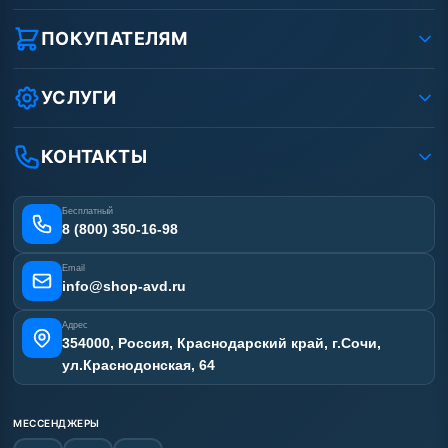
О компании
Реквизиты ООО «Шоп АВД»
ПОКУПАТЕЛЯМ
Защита данных клиента
Как заказать?
Условия соглашения
Оплата
УСЛУГИ
Вакансии
Доставка
Ремонт АВД
Рассрочка
Гарантия
Сертификаты
КОНТАКТЫ
Статьи
Лизинг
Наши работы
Получить скидку
Отзывы наших клиентов
Бесплатный
Карта сайта
8 (800) 350-16-98
Email
info@shop-avd.ru
Адрес
354000, Россия, Краснодарский край, г.Сочи,
ул.Краснодонская, 64
МЕССЕНДЖЕРЫ