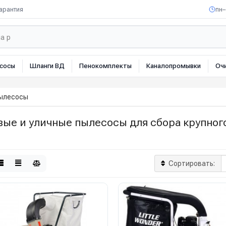
арантия
пн–
сосы
Шланги ВД
Пенокомплекты
Каналопромывки
Оч
пылесосы
вые и уличные пылесосы для сбора крупног
Сортировать: