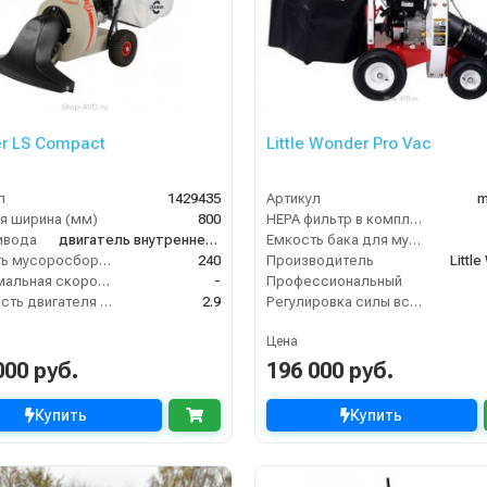
r LS Compact
Little Wonder Pro Vac
л
1429435
Артикул
m
я ширина (мм)
800
HEPA фильтр в комплекте
ивода
двигатель внутреннего сгорания
Емкость бака для мусора (л)
Ёмкость мусоросборника (л)
240
Производитель
Littl
Максимальная скорость движения (км/ч)
-
Профессиональный
Мощность двигателя (кВт)
2.9
Регулировка силы всасывания
Цена
000 руб.
196 000 руб.
Купить
Купить