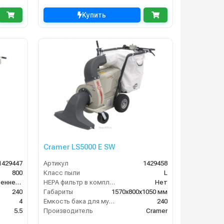
Купить
Cramer LS5000 E SW
1429447
Артикул
1429458
800
Класс пыли
L
двигатель внутреннего сгорания
HEPA фильтр в комплекте
Нет
240
Габариты
1570х800х1050 мм
4
Емкость бака для мусора (л)
240
5.5
Производитель
Cramer