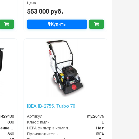
Цена
553 000 руб.
Купить
IBEA IB-2755, Turbo 70
1429438
Артикул
my.26476
800
Класс пыли
L
двигатель внутреннего сгорания
HEPA фильтр в комплекте
Нет
360
Производитель
IBEA