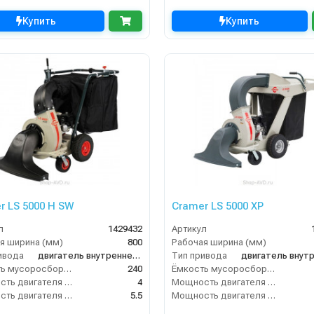
Купить
Купить
r LS 5000 H SW
Cramer LS 5000 XP
л
1429432
Артикул
я ширина (мм)
800
Рабочая ширина (мм)
ивода
двигатель внутреннего сгорания
Тип привода
Ёмкость мусоросборника (л)
240
Ёмкость мусоросборника (л)
Мощность двигателя (кВт)
4
Мощность двигателя (кВт)
Мощность двигателя (лс)
5.5
Мощность двигателя (лс)