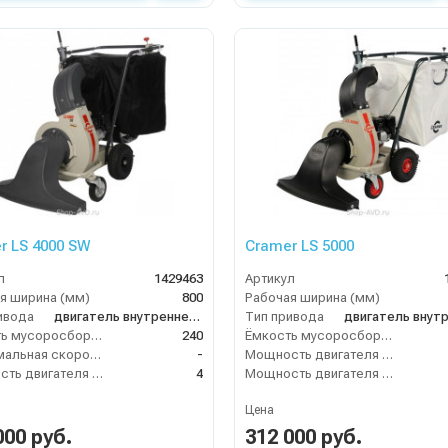
r LS 4000 SW
Cramer LS 5000
л
1429463
Артикул
я ширина (мм)
800
Рабочая ширина (мм)
ивода
двигатель внутреннего сгорания
Тип привода
Ёмкость мусоросборника (л)
240
Ёмкость мусоросборника (л)
Максимальная скорость движения (км/ч)
-
Мощность двигателя (кВт)
Мощность двигателя (кВт)
4
Мощность двигателя (лс)
Цена
000 руб.
312 000 руб.