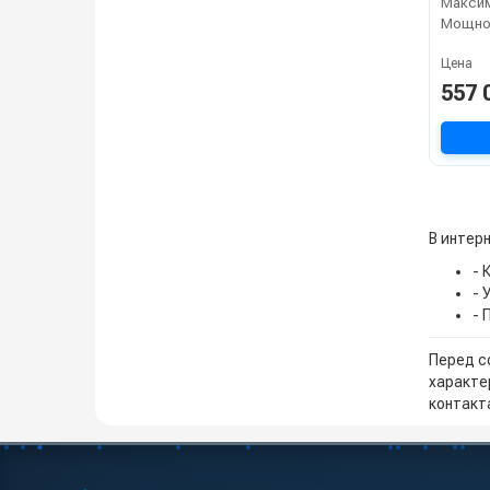
Цена
557 
В интер
- 
- 
- 
Перед с
характе
контакта