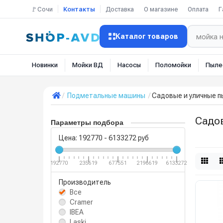
🚩Сочи
Контакты
Доставка
О магазине
Оплата
Г
Каталог товаров
Новинки
Мойки ВД
Насосы
Поломойки
Пыле
Подметальные машины
Садовые и уличные 
Садо
Параметры подбора
Цена:
192770
-
6133272
руб
192770
235619
677551
2196619
6133272
Производитель
Все
Cramer
IBEA
Laski