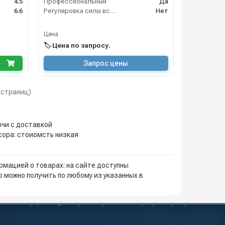
4.5
Профессиональный
Да
6.6
Регулировка силы всасывания
Нет
Цена
🏷️ Цена по запросу.
Запрос цены
1 страниц)
очи с доставкой
сора: стоиомсть низкая
мацией о товарах: на сайте доступны
 можно получить по любому из указанных в