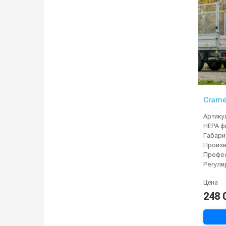
Crame
Артику
Габари
Произ
Профе
Цена
248 