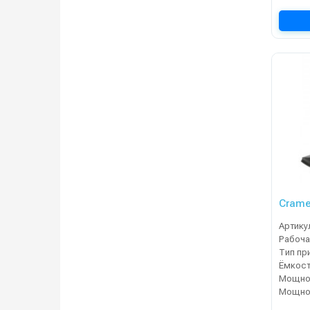
Crame
Артику
Рабоча
Тип пр