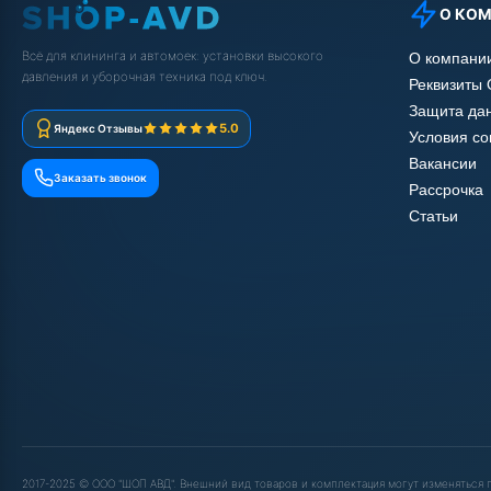
О КО
Всё для клининга и автомоек: установки высокого
О компани
давления и уборочная техника под ключ.
Реквизиты
Защита да
5.0
Яндекс Отзывы
Условия с
Вакансии
Заказать звонок
Рассрочка
Статьи
2017-2025 © ООО "ШОП АВД". Внешний вид товаров и комплектация могут изменяться