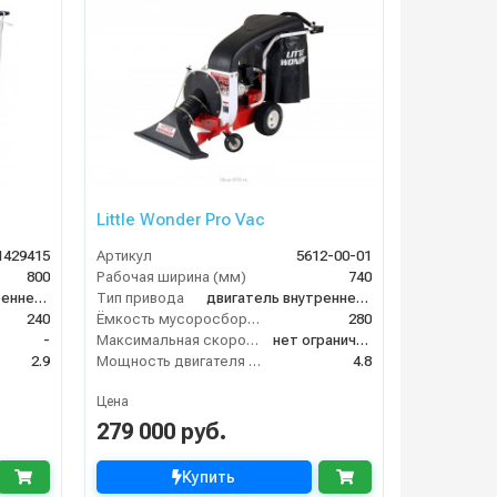
Little Wonder Pro Vac
1429415
Артикул
5612-00-01
800
Рабочая ширина (мм)
740
двигатель внутреннего сгорания
Тип привода
двигатель внутреннего сгорания
240
Ёмкость мусоросборника (л)
280
-
Максимальная скорость движения (км/ч)
нет ограничений
2.9
Мощность двигателя (кВт)
4.8
Цена
279 000 руб.
Купить