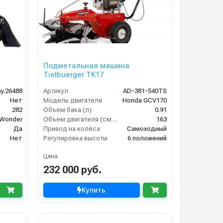
Подметальная машина
Tielbuerger TK17
y.26488
Артикул
AD-381-540TS
Нет
Модель двигателя
Honda GCV170
282
Объем бака (л)
0.91
e Wonder
Объем двигателя (см3)
163
Да
Привод на колёса
Самоходный
Нет
Регулировка высоты
6 положений
Цена
232 000 руб.
Купить