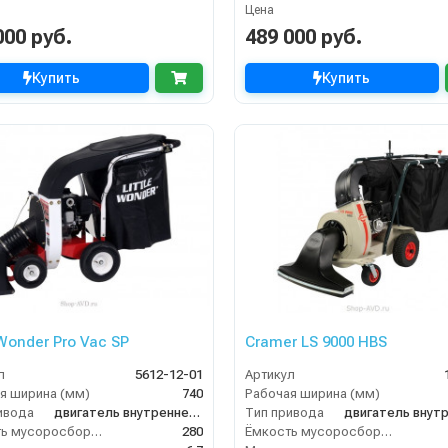
Цена
000 руб.
489 000 руб.
Купить
Купить
 Wonder Pro Vac SP
Cramer LS 9000 HBS
л
5612-12-01
Артикул
я ширина (мм)
740
Рабочая ширина (мм)
ивода
двигатель внутреннего сгорания
Тип привода
Ёмкость мусоросборника (л)
280
Ёмкость мусоросборника (л)