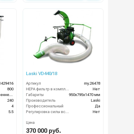
Laski VD440/18
1429416
Артикул
my.26478
800
HEPA фильтр в комплекте
Нет
двигатель внутреннего сгорания
Габариты
950х795х1470 мм
240
Производитель
Laski
4
Профессиональный
Да
5.5
Регулировка силы всасывания
Нет
Цена
370 000 руб.