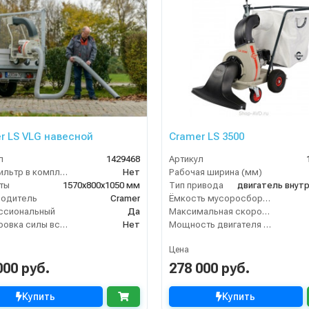
r LS VLG навесной
Cramer LS 3500
л
1429468
Артикул
HEPA фильтр в комплекте
Нет
Рабочая ширина (мм)
ты
1570х800х1050 мм
Тип привода
водитель
Cramer
Ёмкость мусоросборника (л)
ссиональный
Да
Максимальная скорость движения (км/ч)
Регулировка силы всасывания
Нет
Мощность двигателя (кВт)
Цена
000 руб.
278 000 руб.
Купить
Купить