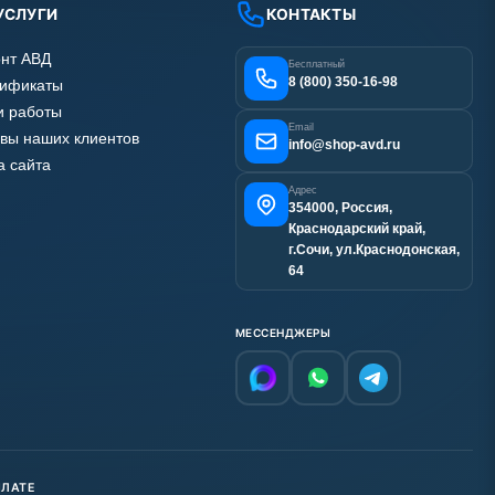
УСЛУГИ
КОНТАКТЫ
нт АВД
Бесплатный
8 (800) 350-16-98
тификаты
 работы
Email
вы наших клиентов
info@shop-avd.ru
а сайта
Адрес
354000, Россия,
Краснодарский край,
г.Сочи, ул.Краснодонская,
64
МЕССЕНДЖЕРЫ
ПЛАТЕ