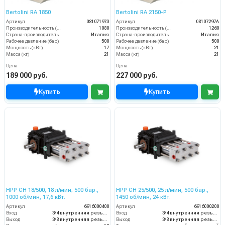
Bertolini RA 1850
Bertolini RA 2150-P
Артикул
081071973
Артикул
08107297A
Производительность (л/ч)
1080
Производительность (л/ч)
1260
Страна-производитель
Италия
Страна-производитель
Италия
Рабочее давление (бар)
500
Рабочее давление (бар)
500
Мощность (кВт)
17
Мощность (кВт)
21
Масса (кг)
21
Масса (кг)
21
Цена
Цена
189 000 руб.
227 000 руб.
Купить
Купить
HPP CH 18/500, 18 л/мин; 500 бар.,
HPP CH 25/500, 25 л/мин, 500 бар.,
1000 об/мин, 17,6 кВт.
1450 об/мин, 24 кВт.
Артикул
6916000400
Артикул
6916000200
Вход
3/4 внутренняя резьба
Вход
3/4 внутренняя резьба
Выход
3/8 внутренняя резьба
Выход
3/8 внутренняя резьба