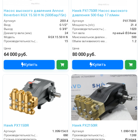
Насос высокого давления Annovi
Hawk PX1750IR Насос высокого
Reverberi RGX 15.50 H N (500бар/15л)
давления 500 бар 17 л/мин
Артикул
25514
Артикул
PX1750IR
Вход
G 1/2"
Мощность (л/с)
21.4
Выход
G 3/8"
Производительность (л/ч)
1020
Диаметр вала (мм)
24
Тип вала
правый Ø24 мм
Модель
RGX 15.50 H N
Максимальное давление воды (бар)
500
Производительность (л/мин)
15
Объём заливаемого масла (л)
1.2
Цена
Цена
64 000 руб.
80 000 руб.
Купить
Купить
Hawk PX1150IR
Hawk PX2150IR
Артикул
1.099-154.0
Артикул
1.099-162.0
Производительность (л/ч)
660
Производительность (л/ч)
1260
Страна-производитель
Италия
Страна-производитель
Италия