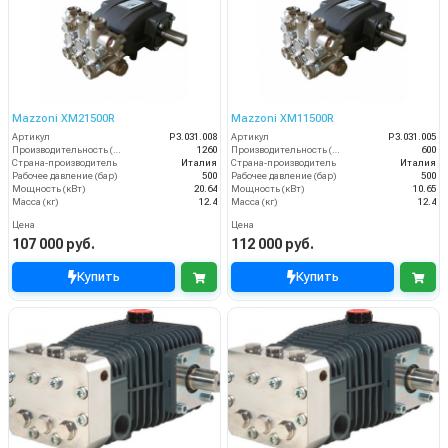
Mazzoni XM21500R
Mazzoni XM11500R
Артикул
P3.031.008
Артикул
P3.031.005
Производительность (л/ч)
1260
Производительность (л/ч)
600
Страна-производитель
Италия
Страна-производитель
Италия
Рабочее давление (бар)
500
Рабочее давление (бар)
500
Мощность (кВт)
20.64
Мощность (кВт)
10.65
Масса (кг)
12.4
Масса (кг)
12.4
Цена
Цена
107 000 руб.
112 000 руб.
Купить
Купить