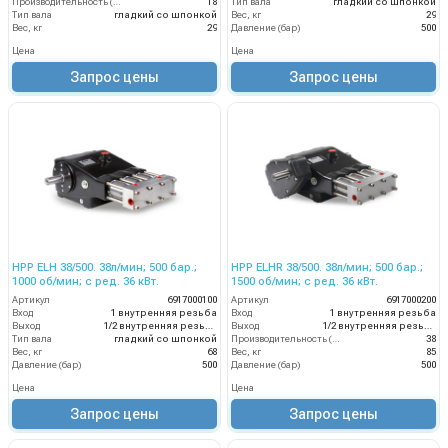
Производительность (л/мин)
18
Тип вала
гладкий со шпонкой
Тип вала
гладкий со шпонкой
Вес, кг
29
Вес, кг
29
Давление (бар)
500
Цена
Цена
Запрос цены
Запрос цены
HPP ELH 38/500. 38л/мин; 500 бар.;
HPP ELHR 38/500. 38л/мин; 500 бар.;
1000 об/мин; с ред. 36 кВт.
1500 об/мин; с ред. 36 кВт.
Артикул
6917000100
Артикул
6917000200
Вход
1 внутренняя резьба
Вход
1 внутренняя резьба
Выход
1/2 внутренняя резьба
Выход
1/2 внутренняя резьба
Тип вала
гладкий со шпонкой
Производительность (л/мин)
38
Вес, кг
68
Вес, кг
85
Давление (бар)
500
Давление (бар)
500
Цена
Цена
Запрос цены
Запрос цены