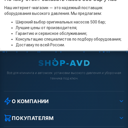
Наш интернет-магазин — это надежный поставщик
оборудования высокого давления. Мы предлагаем:
Широкий выбор оригинальных насосов 500 бар;
Лучшие цены от производителя;
Гарантию и сервисное обслуживание;
Консультацию специалистов по подбору оборудования;
Доставку по всей России.
Всё для клининга и автомоек: установки высокого давления и уборочная
техника под ключ.
О КОМПАНИИ
О компании
Реквизиты ООО «Шоп АВД»
ПОКУПАТЕЛЯМ
Защита данных клиента
Как заказать?