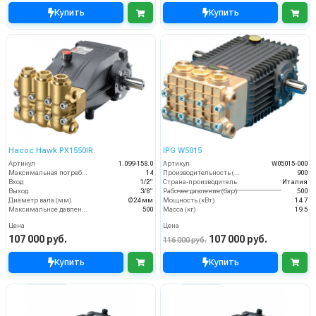
Купить
Купить
Насос Hawk PX1550IR
IPG W5015
Артикул
1.099-158.0
Артикул
W05015-000
Максимальная потребляемая мощность, кВт
14
Производительность (л/ч)
900
Вход
1/2”
Страна-производитель
Италия
Выход
3/8”
Рабочее давление (бар)
500
Диаметр вала (мм)
Ø24 мм
Мощность (кВт)
14.7
Максимальное давление (бар)
500
Масса (кг)
19.5
Цена
Цена
107 000 руб.
107 000 руб.
116 000 руб.
Купить
Купить