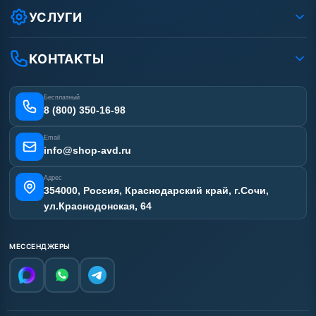
Условия соглашения
Оплата
УСЛУГИ
Вакансии
Доставка
Ремонт АВД
Рассрочка
Гарантия
Сертификаты
КОНТАКТЫ
Статьи
Лизинг
Наши работы
Получить скидку
Отзывы наших клиентов
Бесплатный
Карта сайта
8 (800) 350-16-98
Email
info@shop-avd.ru
Адрес
354000, Россия, Краснодарский край, г.Сочи,
ул.Краснодонская, 64
МЕССЕНДЖЕРЫ