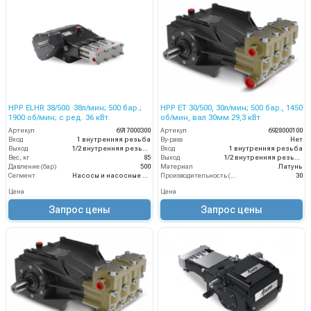
HPP ELHR 38/500. 38л/мин; 500 бар.;
HPP ET 30/500, 30л/мин; 500 бар., 1450
1900 об/мин; с ред. 36 кВт.
об/мин, вал 30мм 29,3 кВт
Артикул
6917000300
Артикул
6928000100
Вход
1 внутренняя резьба
By-pass
Нет
Выход
1/2 внутренняя резьба
Вход
1 внутренняя резьба
Вес, кг
85
Выход
1/2 внутренняя резьба
Давление (бар)
500
Материал
Латунь
Сегмент
Насосы и насосные станции
Производительность (л/мин)
30
Цена
Цена
Запрос цены
Запрос цены