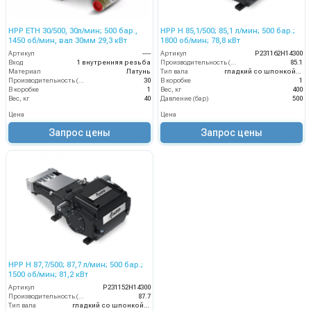
HPP ETH 30/500, 30л/мин; 500 бар.,
HPP H 85,1/500; 85,1 л/мин; 500 бар.;
1450 об/мин, вал 30мм 29,3 кВт
1800 об/мин; 78,8 кВт
Артикул
----
Артикул
P231162H14300
Вход
1 внутренняя резьба
Производительность (л/мин)
85.1
Материал
Латунь
Тип вала
гладкий со шпонкой, 30 mm
Производительность (л/мин)
30
В коробке
1
В коробке
1
Вес, кг
400
Вес, кг
40
Давление (бар)
500
Цена
Цена
Запрос цены
Запрос цены
HPP H 87,7/500; 87,7 л/мин; 500 бар.;
1500 об/мин; 81,2 кВт
Артикул
P231152H14300
Производительность (л/мин)
87.7
Тип вала
гладкий со шпонкой, 30 mm