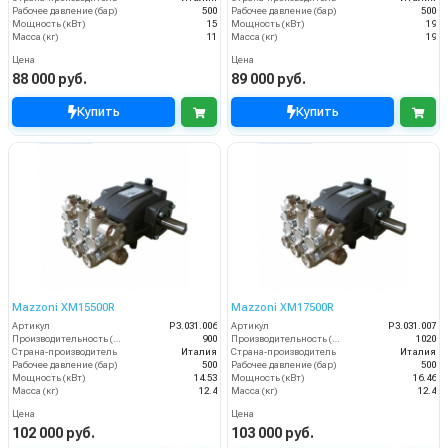
Рабочее давление (бар)
500
Рабочее давление (бар)
500
Мощность (кВт)
15
Мощность (кВт)
19
Масса (кг)
11
Масса (кг)
19
Цена
Цена
88 000 руб.
89 000 руб.
Купить
Купить
Mazzoni XM15500R
Mazzoni XM17500R
Артикул
P3.031.006
Артикул
P3.031.007
Производительность (л/ч)
900
Производительность (л/ч)
1020
Страна-производитель
Италия
Страна-производитель
Италия
Рабочее давление (бар)
500
Рабочее давление (бар)
500
Мощность (кВт)
14.53
Мощность (кВт)
16.46
Масса (кг)
12.4
Масса (кг)
12.4
Цена
Цена
102 000 руб.
103 000 руб.