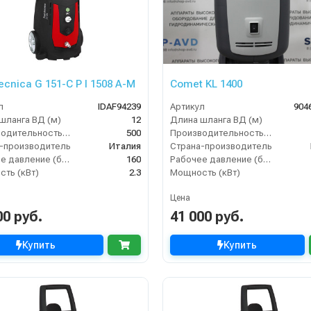
ecnica G 151-C P I 1508 A-M
Comet KL 1400
л
IDAF94239
Артикул
904
шланга ВД (м)
12
Длина шланга ВД (м)
Производительность (л/ч)
500
Производительность (л/ч)
-производитель
Италия
Страна-производитель
Рабочее давление (бар)
160
Рабочее давление (бар)
ть (кВт)
2.3
Мощность (кВт)
Цена
00 руб.
41 000 руб.
Купить
Купить