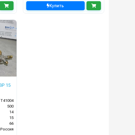
Купить
BP 15
T41004
500
14
15
66
Россия