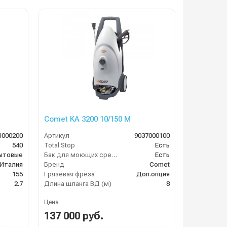
Comet KA 3200 10/150 M
1000200
Артикул
9037000100
540
Total Stop
Есть
ытовые
Бак для моющих средств
Есть
Италия
Бренд
Comet
155
Грязевая фреза
Доп.опция
2.7
Длина шланга ВД (м)
8
Цена
137 000 руб.