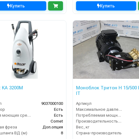
Купить
Купить
 KA 3200М
Моноблок Тритон H 15/500 
IT
л
9037000100
Артикул
top
Есть
Максимальное давление (бар)
Бак для моющих средств
Есть
Потребляемая мощность (кВт)
Comet
Производительность (л/мин)
ая фреза
Доп.опция
Вес, кг
шланга ВД (м)
8
Страна-производитель