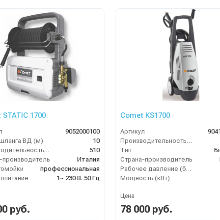
 STATIC 1700
Comet KS1700
л
9052000100
Артикул
904
шланга ВД (м)
10
Производительность (л/ч)
Производительность (л/ч)
510
Тип
Б
-производитель
Италия
Страна-производитель
томойки
профессиональная
Рабочее давление (бар)
опитание
1~ 230 В. 50 Гц
Мощность (кВт)
Цена
00 руб.
78 000 руб.