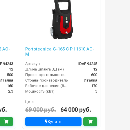
8 AO-
Portotecnica G-165 C P I 1610 AO-
M
F 94243
Артикул
IDAF 94245
12
Длина шланга ВД (м)
12
500
Производительность (л/ч)
600
Италия
Страна-производитель
Италия
160
Рабочее давление (бар)
170
2.3
Мощность (кВт)
3
Цена
уб.
69 000 руб.
64 000 руб.
Купить