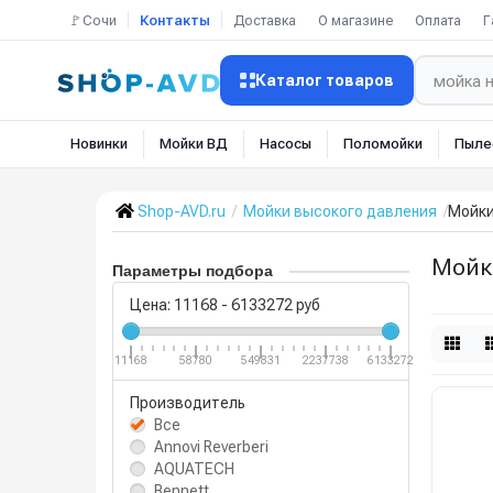
🚩Сочи
Контакты
Доставка
О магазине
Оплата
Г
Каталог товаров
Новинки
Мойки ВД
Насосы
Поломойки
Пыле
Shop-AVD.ru
Мойки высокого давления
Мойки
Мойк
Параметры подбора
Цена:
11168
-
6133272
руб
11168
58780
549831
2237738
6133272
Производитель
Все
Annovi Reverberi
AQUATECH
Bennett