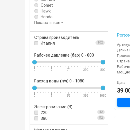
Comet
Hawk
Honda
Показать все
Portot
Страна производитель
Италия
102
Артику
Длина 
Рабочее давление (бар)
0
-
800
Страна
0
7
71
292
800
Мощнос
Расход воды (л/ч)
0
-
1080
Цена
39 0
0
9
96
395
1080
Электропитание (В)
220
42
380
52