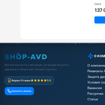
Цена
137 
О КО
Всё для клининга и автомоек: установки высокого
О компани
давления и уборочная техника под ключ.
Реквизиты
Защита да
5.0
Яндекс Отзывы
Условия с
Вакансии
Заказать звонок
Рассрочка
Статьи