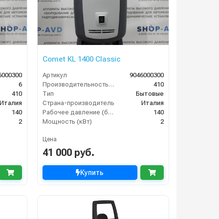
Comet KL 1400 Classic
6000300
Артикул
9046000300
6
Производительность (л/ч)
410
410
Тип
Бытовые
Италия
Страна-производитель
Италия
140
Рабочее давление (бар)
140
2
Мощность (кВт)
2
Цена
41 000 руб.
Купить