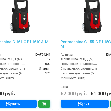
ecnica G 161-C P I 1610 A-M
Portotecnica G 155-C P I 150
M
л
IDAF94241
Артикул
IDA
шланга ВД (м)
12
Длина шланга ВД (м)
Производительность (л/ч)
600
Производительность (л/ч)
-производитель
Италия
Страна-производитель
Рабочее давление (бар)
170
Рабочее давление (бар)
ть (кВт)
3
Мощность (кВт)
Цена
00 руб.
67 000 руб.
61 000 р
Купить
Купить