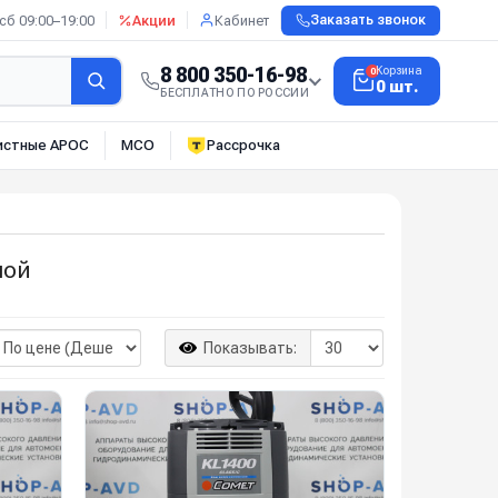
сб 09:00–19:00
Акции
Кабинет
Заказать звонок
8 800 350-16-98
Корзина
0
0 шт.
БЕСПЛАТНО ПО РОССИИ
истные АРОС
МСО
Рассрочка
пой
Показывать: