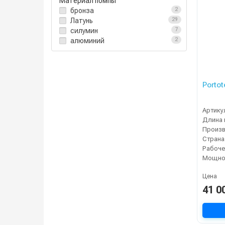
Материал помпы
бронза
2
Латунь
29
силумин
7
алюминий
2
Portot
Артику
Длина 
Страна
Мощнос
Цена
41 0