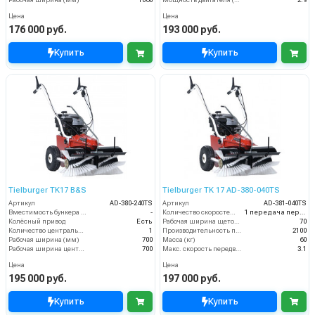
Рабочая ширина (мм)
1060
Мощность двигателя (кВт)
2.9
Цена
Цена
176 000 руб.
193 000 руб.
Купить
Купить
Tielburger TK17 B&S
Tielburger TK 17 AD-380-040TS
Артикул
AD-380-240TS
Артикул
AD-381-040TS
Вместимость бункера (л)
-
Количество скоростей (вперед/назад)
1 передача переднего хода
Колёсный привод
Есть
Рабочая ширина щеток (мм)
70
Количество центральных мусоросборных валиков (шт)
1
Производительность по площади (м2/ч)
2100
Рабочая ширина (мм)
700
Масса (кг)
60
Рабочая ширина центральной щётки (мм)
700
Макс. скорость передвижения (км/ч)
3.1
Цена
Цена
195 000 руб.
197 000 руб.
Купить
Купить