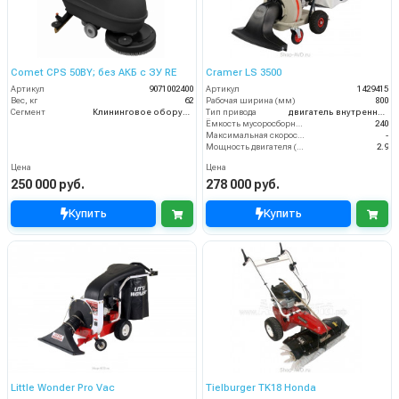
Comet CPS 50BY; без АКБ с ЗУ RE
Cramer LS 3500
Артикул
9071002400
Артикул
1429415
Вес, кг
62
Рабочая ширина (мм)
800
Сегмент
Клининговое оборудование
Тип привода
двигатель внутреннего сгорания
Ёмкость мусоросборника (л)
240
Максимальная скорость движения (км/ч)
-
Мощность двигателя (кВт)
2.9
Цена
Цена
250 000 руб.
278 000 руб.
Купить
Купить
Little Wonder Pro Vac
Tielburger TK18 Honda