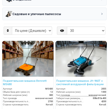
Садовые и уличные пылесосы
Подметальная машина Bennett
Подметальная машина JH-960T с
MS680
системой воздушной фильтрации
Артикул
MS680
Артикул
2055
Объём бака для грязи (л)
12
Рабочая ширина (мм)
1000
Рабочая ширина (мм)
680
Тип привода
механический
Тип привода
механический
Габаритные размеры, мм
890х810х400
Производительность по площади (м2/ч)
2700
Производительность по площади (м2/ч)
4200
Страна-производитель
Китай
Страна-производитель
Китай