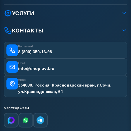
Защита данных клиента
Как заказать?
Условия соглашения
Оплата
УСЛУГИ
Вакансии
Доставка
Ремонт АВД
Рассрочка
Гарантия
Сертификаты
КОНТАКТЫ
Статьи
Лизинг
Наши работы
Получить скидку
Отзывы наших клиентов
Бесплатный
Карта сайта
8 (800) 350-16-98
Email
info@shop-avd.ru
Адрес
354000, Россия, Краснодарский край, г.Сочи,
ул.Краснодонская, 64
МЕССЕНДЖЕРЫ