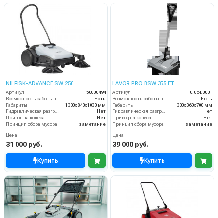
NILFISK-ADVANCE SW 250
LAVOR PRO BSW 375 ET
Артикул
50000494
Артикул
0.064.0001
Возможность работы внутри помещения
Есть
Возможность работы внутри помещения
Есть
Габариты
1300х840х1030 мм
Габариты
300х360х700 мм
Гидравлическая разгрузка
Нет
Гидравлическая разгрузка
Нет
Привод на колёса
Нет
Привод на колёса
Нет
Принцип сбора мусора
заметание
Принцип сбора мусора
заметание
Цена
Цена
31 000 руб.
39 000 руб.
Купить
Купить