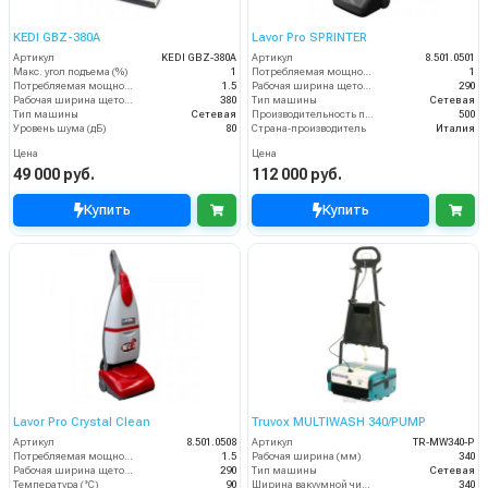
KEDI GBZ-380A
Lavor Pro SPRINTER
Артикул
KEDI GBZ-380A
Артикул
8.501.0501
Макс. угол подъема (%)
1
Потребляемая мощность (кВт)
1
Потребляемая мощность (кВт)
1.5
Рабочая ширина щеток (мм)
290
Рабочая ширина щеток (мм)
380
Тип машины
Сетевая
Тип машины
Сетевая
Производительность по площади (м2/ч)
500
Уровень шума (дБ)
80
Страна-производитель
Италия
Цена
Цена
49 000 руб.
112 000 руб.
Купить
Купить
Lavor Pro Crystal Clean
Truvox MULTIWASH 340/PUMP
Артикул
8.501.0508
Артикул
TR-MW340-P
Потребляемая мощность (кВт)
1.5
Рабочая ширина (мм)
340
Рабочая ширина щеток (мм)
290
Тип машины
Сетевая
Температура (°C)
90
Ширина вакуумной чистки (мм)
340