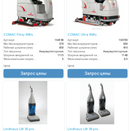
COMAC Flexy 85Bs
COMAC Ultra 85Bs
Артикул
104190
Артикул
103700
Вес без аккумуляторов (кг)
378
Вес без аккумуляторов (кг)
630
Рабочая ширина (мм)
850
Рабочая ширина (мм)
910
Тип машины
Аккумуляторная
Тип машины
Аккумуляторная
Ширина вакуумной чистки (мм)
1115
Ширина вакуумной чистки (мм)
1140
Максимальная скорость движения (км/ч)
5
Максимальная скорость движения (км/ч)
6.5
Цена
Цена
Запрос цены
Запрос цены
Lindhaus LW 30 pro
Lindhaus LW 38 pro