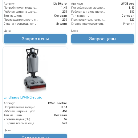
Артикул
LW 30 pro
Артикул
LW 38 pro
Потребляемая мощность (кВт)
1.45
Потребляемая мощность (кВт)
1.45
Рабочая ширина щеток (мм)
255
Рабочая ширина щеток (мм)
380
Тип машины
Сетевая
Тип машины
Сетевая
Производительность по площади (м2/ч)
250
Производительность по площади (м2/ч)
320
Страна-производитель
Италия
Страна-производитель
Италия
Цена
Цена
Запрос цены
Запрос цены
Lindhaus LW46 Electric
Артикул
LW46 Electric
Потребляемая мощность (кВт)
0.54
Рабочая ширина щеток (мм)
460
Тип машины
Сетевая
Уровень шума (дБ)
69
Ширина всасывающей балки (мм)
520
Цена