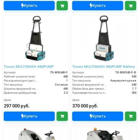
Купить
Купить
Truvox MULTIWASH 440/PUMP
Truvox MULTIWASH 340/PUMP Battery
Артикул
TR-MW440-P
Артикул
TR-MW340-P-B
Рабочая ширина (мм)
440
Рабочая ширина (мм)
340
Расход моющего раствора (л/мин)
1
Тип машины
Аккумуляторная
Тип машины
Сетевая
Ширина вакуумной чистки (мм)
340
Ширина вакуумной чистки (мм)
440
Объём бака для грязной воды (пыли) (л)
1.7
Давление разбрызгивания моющего раствора (бар)
3.5
Производительность по площади (м2/ч)
930
Цена
Цена
297 000 руб.
370 000 руб.
Купить
Купить