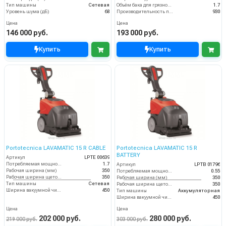
Тип машины
Сетевая
Объём бака для грязной воды (пыли) (л)
1.7
Уровень шума (дБ)
68
Производительность по площади (м2/ч)
930
Цена
Цена
146 000 руб.
193 000 руб.
Купить
Купить
Portotecnica LAVAMATIC 15 R CABLE
Portotecnica LAVAMATIC 15 R
BATTERY
Артикул
LPTE 00639
Потребляемая мощность (кВт)
1.7
Артикул
LPTB 01796
Рабочая ширина (мм)
350
Потребляемая мощность (кВт)
0.55
Рабочая ширина щеток (мм)
350
Рабочая ширина (мм)
350
Тип машины
Сетевая
Рабочая ширина щеток (мм)
350
Ширина вакуумной чистки (мм)
450
Тип машины
Аккумуляторная
Ширина вакуумной чистки (мм)
450
Цена
Цена
202 000 руб.
280 000 руб.
219 000 руб.
303 000 руб.