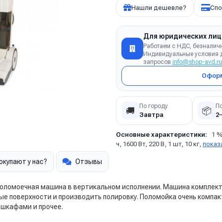
Нашли дешевле?
Спо
Для юридических лиц
Работаем с НДС, безналич
Индивидуальные условия д
запросов
info@shop-avd.ru
Оформ
По городу
П
🚚
📦
Завтра
2
Основные характеристики:
1 %
ч, 1600 Вт, 220 В, 1 шт, 10 кг,
показ
окупают у нас?
Отзывы
поломоечная машина в вертикальном исполнении. Машина комплек
е поверхности и производить полировку. Поломойка очень компак
 шкафами и прочее.