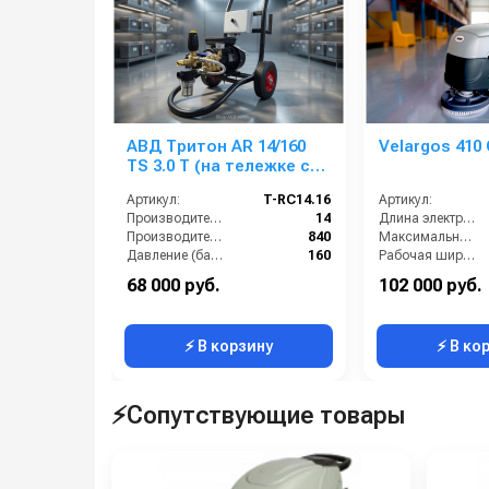
АВД Тритон AR 14/160
Velargos 410 
TS 3.0 T (на тележке с
манометром, с
Артикул:
T-RC14.16
Артикул:
крючками для хранения
Производительность (л/мин):
14
Длина электрического кабеля (м):
шланга, электрикой и
Производительность (л/ч):
840
Максимальная производительность (кв.м/час):
теплозащитой)
Давление (бар):
160
Рабочая ширина (мм):
Напряжение (В):
220
Тип:
68 000 руб.
102 000 руб.
Страна-производитель:
Россия
Тип щетки:
⚡ В корзину
⚡ В ко
⚡Сопутствующие товары