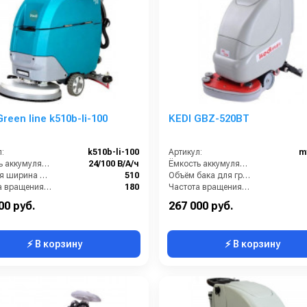
reen line k510b-li-100
KEDI GBZ-520BT
:
k510b-li-100
Артикул:
m
Ёмкость аккумуляторов (Ач):
24/100 В/А/ч
Ёмкость аккумуляторов (Ач):
Рабочая ширина щеток (мм):
510
Объём бака для грязной воды (л):
Частота вращения щетки (об/мин):
180
Частота вращения щетки (об/мин):
кг):
150
Время работы от аккумуляторов (ч):
00 руб.
267 000 руб.
⚡ В корзину
⚡ В корзину