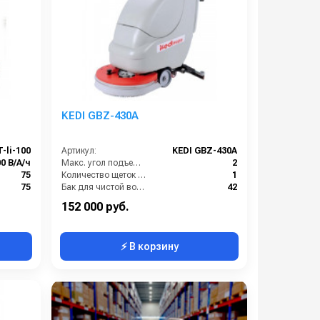
KEDI GBZ-430A
-li-100
Артикул:
KEDI GBZ-430A
00 В/А/ч
Макс. угол подъема (%):
2
75
Количество щеток (шт):
1
75
Бак для чистой воды (л):
42
2050
Мощность мотора щетки (Вт):
400
152 000 руб.
⚡ В корзину