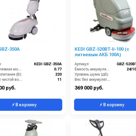
GBZ-350A
KEDI GBZ-520BT-li-100 (с
литиевым АКБ 100А)
:
KEDI GBZ-350A
Артикул:
GBZ-520BT
Потребляемая мощность (кВт):
0.77
Ёмкость аккумуляторов (Ач):
24/1
питание (В):
220
Уровень шума (дБ):
Бак для чистой воды (л):
11
Вес без аккумуляторов (кг):
Размеры ДхШхВ (мм):
900х720х440
Производительность по площади (м2/ч):
00 руб.
369 000 руб.
⚡ В корзину
⚡ В корзину