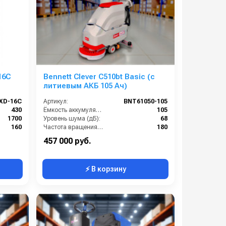
16С
Bennett Clever C510bt Basic (с
литиевым АКБ 105 Ач)
XD-16С
Артикул:
BNT61050-105
430
Ёмкость аккумуляторов (Ач):
105
1700
Уровень шума (дБ):
68
160
Частота вращения щетки (об/мин):
180
18
Масса (кг):
155
457 000 руб.
⚡ В корзину