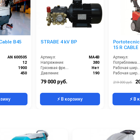
Cable B45
STRABE 4 kV BP
Portotecni
15 R CABLE
AN 600505
Артикул:
MA4B
Артикул:
12
Напряжение:
380
Потребляемая мощность (кВт
1900
Грязевая фреза:
Нет
Рабочая ширина (м
450
Давление:
190
Рабочая ширина щеток (
Сетевая
Защита от включения без воды:
Нет
Тип машины:
79 000 руб.
2
219 000 руб.
дисковая
Класс оборудования:
Профессиональный
Ширина вакуумной чистки (мм):
рзину
⚡ В корзину
⚡ В 