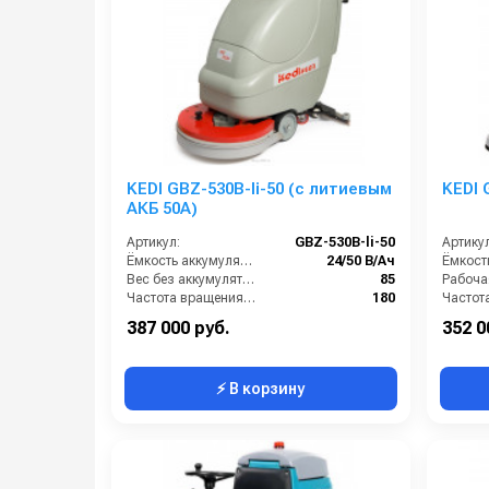
KEDI GBZ-530B-li-50 (с литиевым
KEDI G
АКБ 50А)
Артикул:
GBZ-530B-li-50
Артикул
Ёмкость аккумуляторов (Ач):
24/50 В/Ач
Вес без аккумуляторов (кг):
85
Частота вращения щетки (об/мин):
180
Масса (кг):
147
Масса (
387 000 руб.
352 0
⚡ В корзину