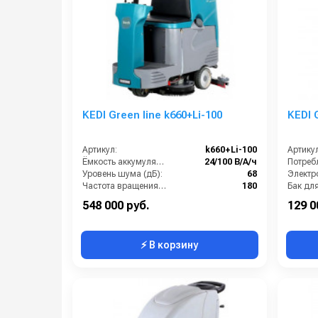
KEDI Green line k660+Li-100
KEDI 
Артикул:
k660+Li-100
Артикул
Ёмкость аккумуляторов (Ач):
24/100 В/А/ч
Уровень шума (дБ):
68
Электро
Частота вращения щетки (об/мин):
180
Время работы от аккумуляторов (ч):
1.75
548 000 руб.
129 0
⚡ В корзину