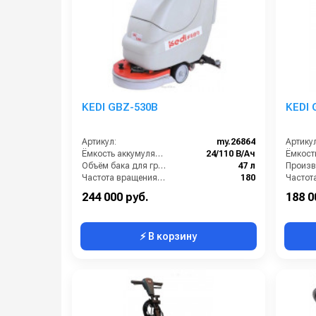
KEDI GBZ-530B
KEDI 
Артикул:
my.26864
Артикул
Ёмкость аккумуляторов (Ач):
24/110 В/Ач
Объём бака для грязной воды (л):
47 л
Частота вращения щетки (об/мин):
180
Время работы от аккумуляторов (ч):
4
Масса (
244 000 руб.
188 0
⚡ В корзину