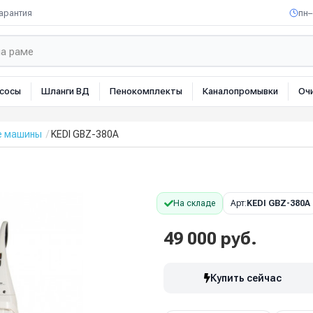
арантия
пн–
сосы
Шланги ВД
Пенокомплекты
Каналопромывки
Оч
е машины
KEDI GBZ-380A
На складе
Арт:
KEDI GBZ-380A
49 000 руб.
Купить сейчас