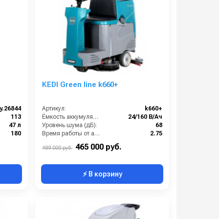
KEDI Green line k660+
y.26844
Артикул:
k660+
113
Ёмкость аккумуляторов (Ач):
24/160 В/Ач
47 л
Уровень шума (дБ):
68
180
Время работы от аккумуляторов (ч):
2.75
4
Частота вращения щетки (об/мин):
180
465 000 руб.
489 000 руб.
⚡ В корзину