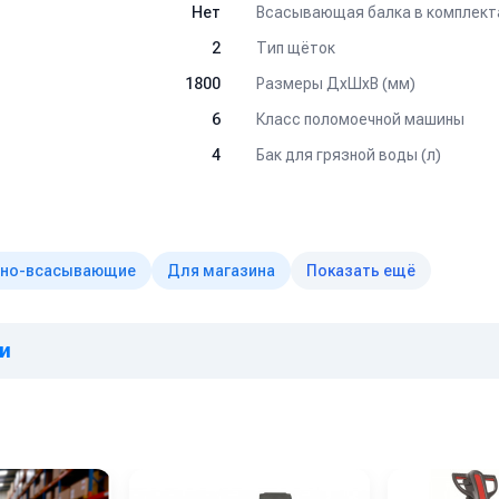
Всасывающая балка в комплект
Нет
Тип щёток
2
Размеры ДхШхВ (мм)
1800
Класс поломоечной машины
6
Бак для грязной воды (л)
4
но-всасывающие
Для магазина
Показать ещё
чи