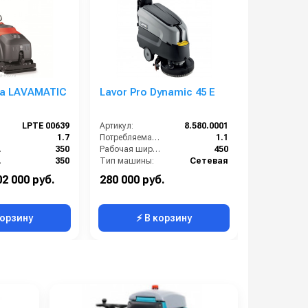
ca LAVAMATIC
Lavor Pro Dynamic 45 E
Velargos 
LPTE 00639
Артикул:
8.580.0001
Артикул:
):
1.7
Потребляемая мощность (кВт):
1.1
м):
350
Рабочая ширина щеток (мм):
450
мм):
350
Тип машины:
Сетевая
Сетевая
Уровень шума (дБ):
69
02 000 руб.
280 000 руб.
136 000 руб.
450
Ширина всасывающей балки (мм):
550
корзину
⚡ В корзину
⚡ 