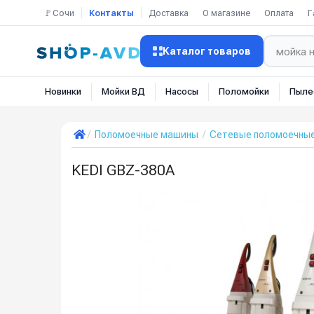
🚩Сочи
Контакты
Доставка
О магазине
Оплата
Г
Каталог товаров
Новинки
Мойки ВД
Насосы
Поломойки
Пыле
Поломоечные машины
Сетевые поломоечны
KEDI GBZ-380A