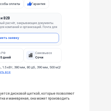
собы оплаты
Гарантия
 и B2B
ный расчёт, закрывающие документы.
ля компаний и организаций. Почта для
ить заявку
о РФ
Самовывоз
🏬
–5 дней
Сочи
, 1.5 кВт, 380 мм, 80 дБ, 390 мм, 500 м2/
ать все
туется дисковой щеткой, которые позволяют
тна и маневреная, она может производить