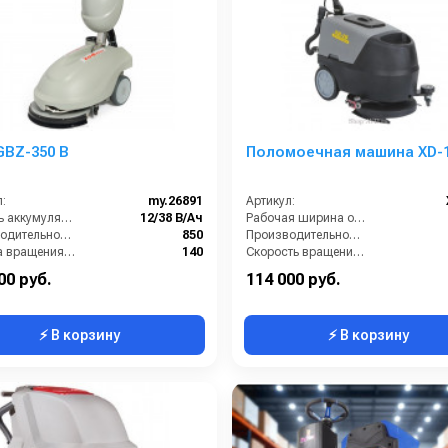
GBZ-350 B
Поломоечная машина XD-
:
my.26891
Артикул:
Ёмкость аккумуляторов (Ач):
12/38 В/Ач
Рабочая ширина основной щётки (мм):
Производительность по площади (м2/ч):
850
Производительность по площади (м2/ч):
Частота вращения щетки (об/мин):
140
Скорость вращения щёток (об/мин):
кг):
40
Длина сетевого шнура (м):
00 руб.
114 000 руб.
⚡ В корзину
⚡ В корзину