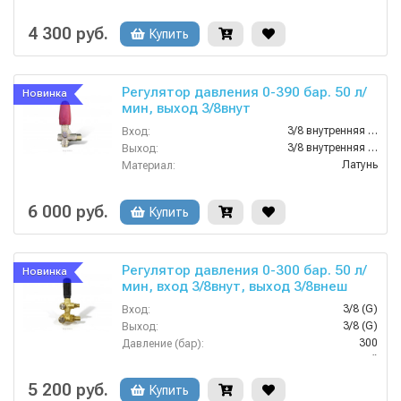
90
Температура (°C):
310
Давление (бар):
4 300 руб.
Купить
Регулятор давления 0-390 бар. 50 л/
Новинка
мин, выход 3/8внут
3/8 внутренняя резьба
Вход:
3/8 внутренняя резьба
Выход:
Латунь
Материал:
50
Производительность (л/мин):
3000
Производительность (л/ч):
6 000 руб.
Купить
Регулятор давления 0-300 бар. 50 л/
Новинка
мин, вход 3/8внут, выход 3/8внеш
3/8 (G)
Вход:
3/8 (G)
Выход:
300
Давление (бар):
Китай
Страна-производитель:
5 200 руб.
Купить