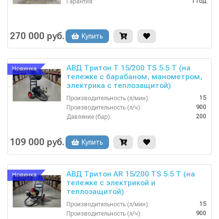
1 год
Гарантия:
270 000 руб.
Купить
АВД Тритон Т 15/200 TS 5.5 T (на
Новинка
тележке c барабаном, манометром,
электрика с теплозащитой)
15
Производительность (л/мин):
900
Производительность (л/ч):
200
Давление (бар):
380
Напряжение (В):
Россия
Страна-производитель:
109 000 руб.
Купить
АВД Тритон AR 15/200 TS 5.5 T (на
Новинка
тележке с электрикой и
теплозащитой)
15
Производительность (л/мин):
900
Производительность (л/ч):