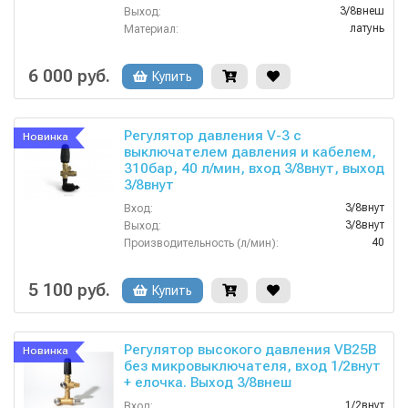
3/8внеш
Выход:
латунь
Материал:
25
Производительность (л/мин):
90
Температура (°C):
6 000 руб.
Купить
Регулятор давления V-3 с
Новинка
выключателем давления и кабелем,
310бар, 40 л/мин, вход 3/8внут, выход
3/8внут
3/8внут
Вход:
3/8внут
Выход:
40
Производительность (л/мин):
310
Давление (бар):
Китай
Страна-производитель:
5 100 руб.
Купить
Регулятор высокого давления VB25B
Новинка
без микровыключателя, вход 1/2внут
+ елочка. Выход 3/8внеш
1/2внут
Вход: