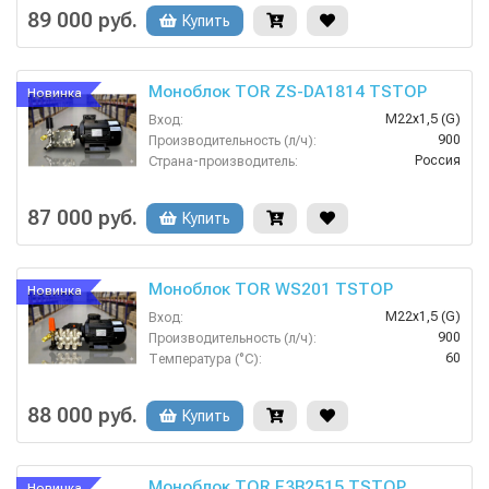
Россия
Страна-производитель:
89 000 руб.
Купить
Моноблок TOR ZS-DA1814 TSTOP
Новинка
М22х1,5 (G)
Вход:
900
Производительность (л/ч):
Россия
Страна-производитель:
200
Рабочее давление (бар):
5.5
Мощность (кВт):
87 000 руб.
Купить
Моноблок TOR WS201 TSTOP
Новинка
М22х1,5 (G)
Вход:
900
Производительность (л/ч):
60
Температура (°C):
Россия
Страна-производитель:
200
Рабочее давление (бар):
88 000 руб.
Купить
Моноблок TOR E3B2515 TSTOP
Новинка