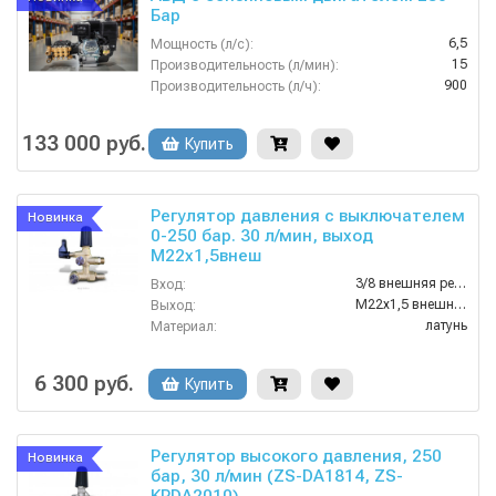
Бар
6,5
Мощность (л/с):
15
Производительность (л/мин):
900
Производительность (л/ч):
380
Напряжение (В):
Китай
Страна-производитель:
133 000 руб.
Купить
Регулятор давления с выключателем
Новинка
0-250 бар. 30 л/мин, выход
M22х1,5внеш
3/8 внешняя резьба
Вход:
M22х1,5 внешняя резьба
Выход:
латунь
Материал:
30
Производительность (л/мин):
90
Температура (°C):
6 300 руб.
Купить
Регулятор высокого давления, 250
Новинка
бар, 30 л/мин (ZS-DA1814, ZS-