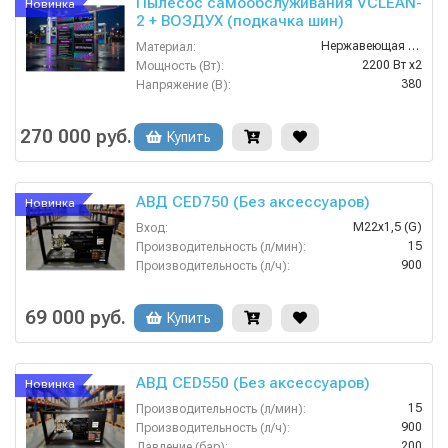
Пылесос самообслуживания VCLEAN-
Новинка
2 + ВОЗДУХ (подкачка шин)
Нержавеющая Сталь
Материал:
2200 Вт x2
Мощность (Вт):
380
Напряжение (В):
Россия
Страна-производитель:
1 год
Гарантия:
270 000 руб.
Купить
АВД CED750 (Без аксессуаров)
Новинка
M22х1,5 (G)
Вход:
15
Производительность (л/мин):
900
Производительность (л/ч):
60
Температура (°C):
68
Вес, кг:
69 000 руб.
Купить
АВД CED550 (Без аксессуаров)
Новинка
15
Производительность (л/мин):
900
Производительность (л/ч):
200
Давление (бар):