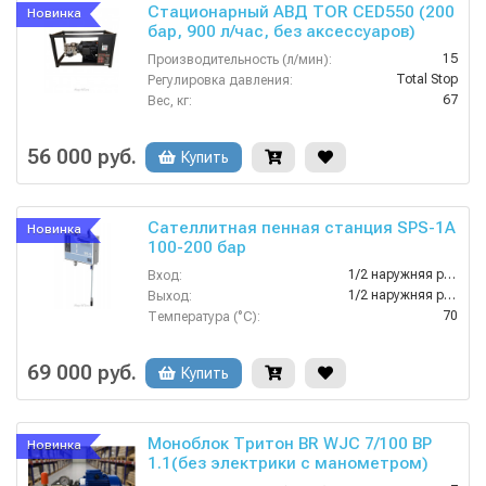
Стационарный АВД TOR CED550 (200
Новинка
бар, 900 л/час, без аксессуаров)
15
Производительность (л/мин):
Total Stop
Регулировка давления:
67
Вес, кг:
200
Давление (бар):
380
Напряжение (В):
56 000 руб.
Купить
Сателлитная пенная станция SPS-1A
Новинка
100-200 бар
1/2 наружняя резьба
Вход:
1/2 наружняя резьба
Выход:
70
Температура (°C):
4
Вес, кг:
Нержавеющая сталь AISI 304
Материал корпуса:
69 000 руб.
Купить
Моноблок Тритон BR WJC 7/100 BP
Новинка
1.1(без электрики с манометром)