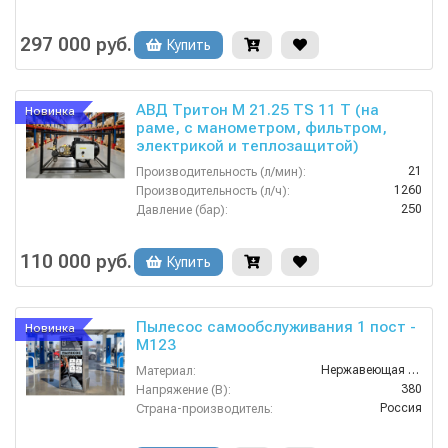
297 000 руб.
Купить
АВД Тритон M 21.25 TS 11 T (на
Новинка
раме, с манометром, фильтром,
электрикой и теплозащитой)
21
Производительность (л/мин):
1260
Производительность (л/ч):
250
Давление (бар):
380
Напряжение (В):
Россия
Страна-производитель:
110 000 руб.
Купить
Пылесос самообслуживания 1 пост -
Новинка
М123
Нержавеющая Сталь
Материал:
380
Напряжение (В):
Россия
Страна-производитель:
1 год
Гарантия: