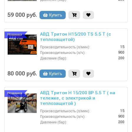
380
Напряжение (В):
Китай
Страна-производитель:
59 000 руб.
Купить
АВД Тритон H15/200 TS 5.5 T (с
Новинка
теплозащитой)
15
Производительность (л/мин):
900
Производительность (л/ч):
200
Давление (бар):
380
Напряжение (В):
Россия
Страна-производитель:
80 000 руб.
Купить
АВД Тритон H 15/200 BP 5.5 T ( на
Новинка
тележке, с электрикой и
теплозащитой )
15
Производительность (л/мин):
900
Производительность (л/ч):
200
Давление (бар):
380
Напряжение (В):