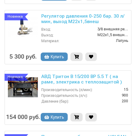
Регулятор давления 0-250 бар. 30 л/
Новинка
мин, выход M22х1,5внеш
3/8 внешняя резьба
Вход:
M22х1,5 внешняя резьба
Выход:
Латунь
Материал:
30
Производительность (л/мин):
1800
Производительность (л/ч):
5 300 руб.
Купить
АВД Тритон B 15/200 BP 5.5 T ( на
Новинка
раме, электрика с теплозащитой )
15
Производительность (л/мин):
900
Производительность (л/ч):
200
Давление (бар):
380
Напряжение (В):
Россия
Страна-производитель:
154 000 руб.
Купить