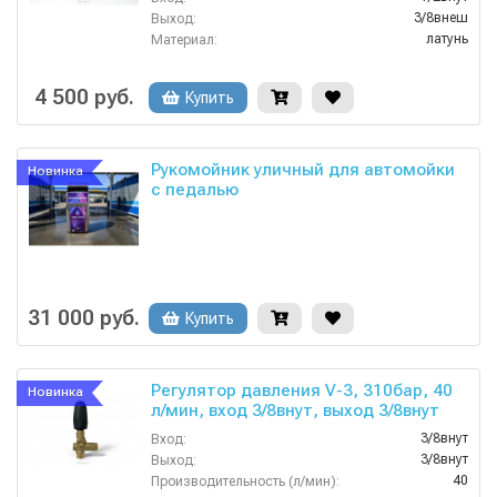
3/8внеш
Выход:
латунь
Материал:
25
Производительность (л/мин):
90
Температура (°C):
4 500 руб.
Купить
Рукомойник уличный для автомойки
Новинка
с педалью
31 000 руб.
Купить
Регулятор давления V-3, 310бар, 40
Новинка
л/мин, вход 3/8внут, выход 3/8внут
3/8внут
Вход:
3/8внут
Выход:
40
Производительность (л/мин):