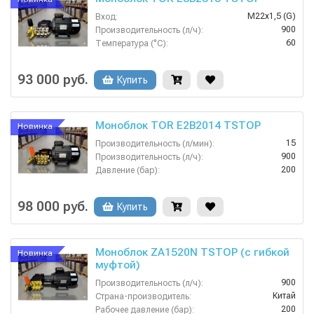
М22х1,5 (G)
Вход:
900
Производительность (л/ч):
60
Температура (°C):
Россия
Страна-производитель:
200
Рабочее давление (бар):
93 000 руб.
Купить
Моноблок TOR E2B2014 TSTOP
Новинка
15
Производительность (л/мин):
900
Производительность (л/ч):
200
Давление (бар):
380
Напряжение (В):
Россия
Страна-производитель:
98 000 руб.
Купить
Моноблок ZA1520N TSTOP (с гибкой
Новинка
муфтой)
900
Производительность (л/ч):
Китай
Страна-производитель:
200
Рабочее давление (бар):