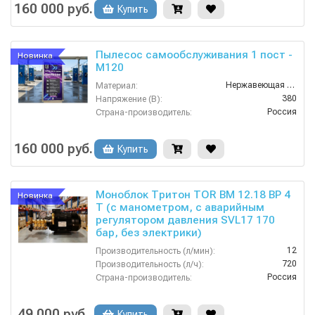
160 000 руб.
Купить
Пылесос самообслуживания 1 пост -
Новинка
М120
Нержавеющая Сталь
Материал:
380
Напряжение (В):
Россия
Страна-производитель:
1 год
Гарантия:
160 000 руб.
Купить
Моноблок Тритон TOR ВМ 12.18 ВР 4
Новинка
Т (с манометром, с аварийным
регулятором давления SVL17 170
бар, без электрики)
12
Производительность (л/мин):
720
Производительность (л/ч):
Россия
Страна-производитель:
180
Рабочее давление (бар):
4.0
Мощность (кВт):
49 000 руб.
Купить