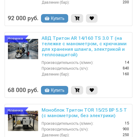
200
Давление (бар):
380
Напряжение (В):
Россия
Страна-производитель:
92 000 руб.
Купить
АВД Тритон AR 14/160 TS 3.0 T (на
Новинка
тележке с манометром, с крючками
для хранения шланга, электрикой и
теплозащитой)
14
Производительность (л/мин):
840
Производительность (л/ч):
160
Давление (бар):
220
Напряжение (В):
Россия
Страна-производитель:
68 000 руб.
Купить
Моноблок Тритон TOR 15/25 ВР 5.5 T
Новинка
(с манометром, без электрики)
15
Производительность (л/мин):
900
Производительность (л/ч):
250
Давление (бар):