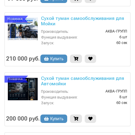
Сухой туман самообслуживания для
Новинка
Мойки
АКВА-ГРУПП
Производитель:
6 шт
Функция выдувания:
60 сек
Запуск:
Россия
Страна-производитель:
1 год
Гарантия:
210 000 руб.
Купить
Сухой туман самообслуживания для
Новинка
Автомойки
АКВА-ГРУПП
Производитель:
8 шт
Функция выдувания:
60 сек
Запуск:
Россия
Страна-производитель:
1.2
Мощность (кВт):
200 000 руб.
Купить