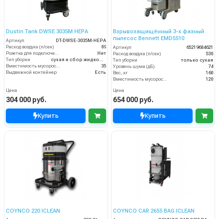
Dustin Tank DWSE 3035M HEPA
Взрывозащищённый 3-х фазный
пылесос Bennett EMD5510
Артикул
DT-DWSE-3035M-HEPA
Расход воздуха (л/сек)
89
Артикул
65219684621
Розетка для подключения инструмента
Нет
Расход воздуха (л/сек)
530
Тип уборки
сухая и сбор жидкостей
Тип уборки
только сухая
Вместимость мусоросборника (л)
35
Уровень шума (дБ)
74
Выдвижной контейнер
Есть
Вес, кг
160
Вместимость мусоросборника (л)
120
Цена
Цена
304 000 руб.
654 000 руб.
Купить
Купить
COYNCO 220 ICLEAN
COYNCO CAR 2655 BAG ICLEAN