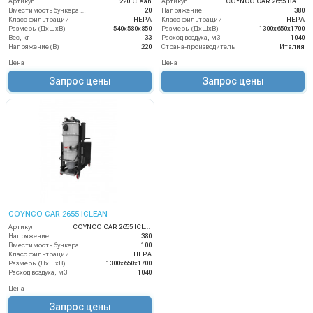
Артикул
220iClean
Артикул
COYNCO CAR 2655 BAG ICLEAN
Вместимость бункера (л)
20
Напряжение
380
Класс фильтрации
HEPA
Класс фильтрации
HEPA
Размеры (ДхШхВ)
540х580х850
Размеры (ДхШхВ)
1300х650х1700
Вес, кг
33
Расход воздуха, м3
1040
Напряжение (В)
220
Страна-производитель
Италия
Цена
Цена
Запрос цены
Запрос цены
COYNCO CAR 2655 ICLEAN
Артикул
COYNCO CAR 2655 ICLEAN
Напряжение
380
Вместимость бункера (л)
100
Класс фильтрации
HEPA
Размеры (ДхШхВ)
1300х650х1700
Расход воздуха, м3
1040
Цена
Запрос цены