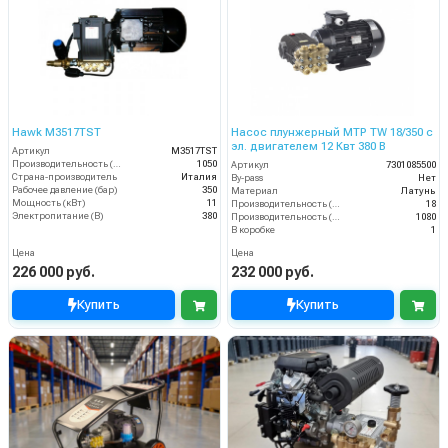
Hawk M3517TST
Насос плунжерный MTP TW 18/350 с
эл. двигателем 12 Квт 380 В
Артикул
M3517TST
Производительность (л/ч)
1050
Артикул
7301085500
Страна-производитель
Италия
By-pass
Нет
Рабочее давление (бар)
350
Материал
Латунь
Мощность (кВт)
11
Производительность (л/мин)
18
Электропитание (В)
380
Производительность (л/ч)
1080
В коробке
1
Цена
Цена
226 000 руб.
232 000 руб.
Купить
Купить