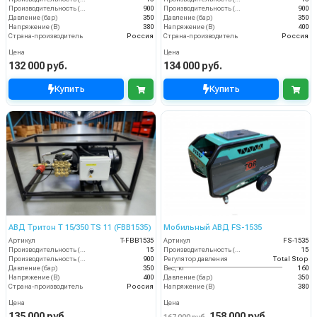
Производительность (л/ч)
900
Производительность (л/ч)
900
Давление (бар)
350
Давление (бар)
350
Напряжение (В)
380
Напряжение (В)
400
Страна-производитель
Россия
Страна-производитель
Россия
Цена
Цена
132 000 руб.
134 000 руб.
Купить
Купить
АВД Тритон T 15/350 TS 11 (FBB1535)
Мобильный АВД FS-1535
Артикул
T-FBB1535
Артикул
FS-1535
Производительность (л/мин)
15
Производительность (л/мин)
15
Производительность (л/ч)
900
Регулятор давления
Total Stop
Давление (бар)
350
Вес, кг
160
Напряжение (В)
400
Давление (бар)
350
Страна-производитель
Россия
Напряжение (В)
380
Цена
Цена
135 000 руб.
158 000 руб.