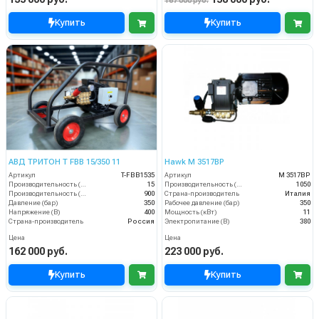
167 000 руб.
Купить
Купить
АВД ТРИТОН T FBB 15/350 11
Hawk M 3517BP
Артикул
T-FBB1535
Артикул
M 3517BP
Производительность (л/мин)
15
Производительность (л/ч)
1050
Производительность (л/ч)
900
Страна-производитель
Италия
Давление (бар)
350
Рабочее давление (бар)
350
Напряжение (В)
400
Мощность (кВт)
11
Страна-производитель
Россия
Электропитание (В)
380
Цена
Цена
162 000 руб.
223 000 руб.
Купить
Купить