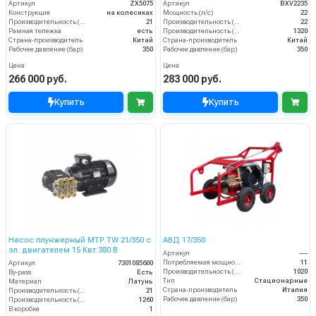
Артикул
ZX5075
Артикул
BXV2235
Конструкция
на колесиках
Мощность (л/с)
22
Производительность (л/мин)
21
Производительность (л/мин)
22
Рамная тележка
есть
Производительность (л/ч)
1320
Страна-производитель
Китай
Страна-производитель
Китай
Рабочее давление (бар)
350
Рабочее давление (бар)
350
Цена
Цена
266 000 руб.
283 000 руб.
Купить
Купить
Насос плунжерный MTP TW 21/350 с
АВД 17/350
эл. двигателем 15 Квт 380 В
Артикул
----
Потребляемая мощность (кВт)
11
Артикул
7301085600
Производительность (л/ч)
1020
By-pass
Есть
Тип
Стационарные
Материал
Латунь
Страна-производитель
Италия
Производительность (л/мин)
21
Рабочее давление (бар)
350
Производительность (л/ч)
1260
В коробке
1