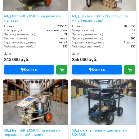
АВД Bennett ZX5075 (на раме из
АВД Тритон 350/15 (350 бар, 15 л/
железа)
мин, бензиновая)
Артикул
ZX5075
Артикул
TR_b350
Конструкция
на колесиках
Мощность (л/с)
12
Производительность (л/мин)
21
Производительность (л/мин)
15
Рамная тележка
есть
Производительность (л/ч)
900
Страна-производитель
Китай
Страна-производитель
Россия
Рабочее давление (бар)
350
Рабочее давление (бар)
350
Цена
Цена
243 000 руб.
255 000 руб.
Купить
Купить
АВД Bennett ZX5075 (на раме из
АВД с бензиновым двигателем
нержавеющей стали)
BXV2235