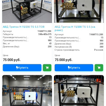
АВД Тритон H 15/200 TS 5.5 TOR
АВД Тритон Н 15/200 TS 5.5 (на
раме)
Артикул
T-NMT15.20R
Габариты
590х405х375
Артикул
T-NMT15.20R
Производительность (л/мин)
15
Производительность (л/мин)
15
Производительность (л/ч)
900
Производительность (л/ч)
900
Вес, кг
43
Давление (бар)
200
Давление (бар)
200
Напряжение (В)
380
Страна-производитель
Россия
Цена
Цена
75 000 руб.
75 000 руб.
Купить
Купить