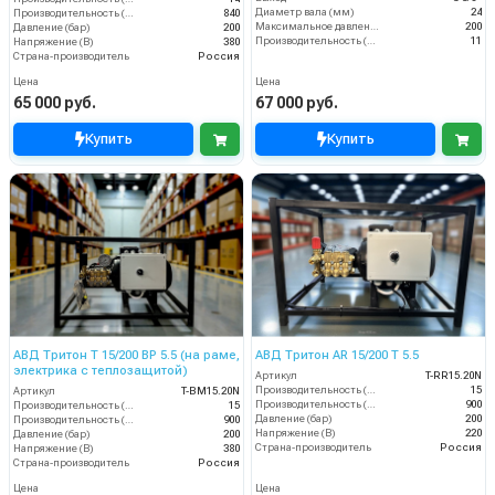
Диаметр вала (мм)
24
Производительность (л/ч)
840
Максимальное давление (бар)
200
Давление (бар)
200
Производительность (л/мин)
11
Напряжение (В)
380
Страна-производитель
Россия
Цена
Цена
65 000 руб.
67 000 руб.
Купить
Купить
АВД Тритон T 15/200 ВР 5.5 (на раме,
АВД Тритон AR 15/200 T 5.5
электрика с теплозащитой)
Артикул
T-RR15.20N
Производительность (л/мин)
15
Артикул
T-BM15.20N
Производительность (л/ч)
900
Производительность (л/мин)
15
Давление (бар)
200
Производительность (л/ч)
900
Напряжение (В)
220
Давление (бар)
200
Страна-производитель
Россия
Напряжение (В)
380
Страна-производитель
Россия
Цена
Цена