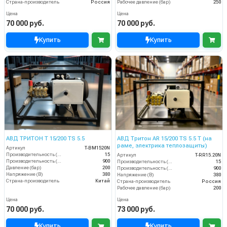
Страна-производитель
Россия
Рабочее давление (бар)
250
Цена
Цена
70 000 руб.
70 000 руб.
Купить
Купить
АВД ТРИТОН T 15/200 TS 5.5
АВД Тритон AR 15/200 TS 5.5 T (на
раме, электрика теплозащиты)
Артикул
T-BM1520N
Производительность (л/мин)
15
Артикул
T-RR15.20N
Производительность (л/ч)
900
Производительность (л/мин)
15
Давление (бар)
200
Производительность (л/ч)
900
Напряжение (В)
380
Напряжение (В)
380
Страна-производитель
Китай
Страна-производитель
Россия
Рабочее давление (бар)
200
Цена
Цена
70 000 руб.
73 000 руб.
Купить
Купить