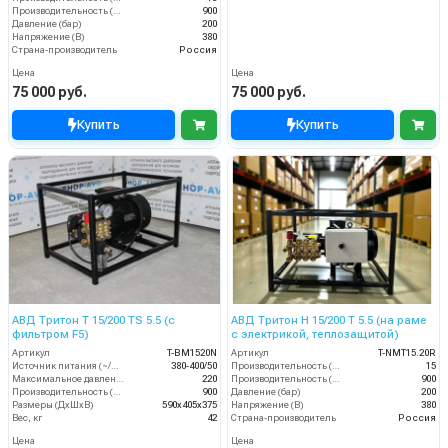
Производительность (л/ч)
900
Давление (бар)
200
Напряжение (В)
380
Страна-производитель
Россия
Цена
Цена
75 000 руб.
75 000 руб.
Купить
Купить
АВД Тритон T 15/200 TS 5.5 (с
АВД Тритон H 15/200 T 5.5 (на раме
фильтром F5)
с электрикой, теплозащитой)
Артикул
T-BM1520N
Артикул
T-NMT15.20R
Источник питания (~/В/Гц)
380-400/50
Производительность (л/мин)
15
Максимальное давление (бар)
220
Производительность (л/ч)
900
Производительность (л/мин)
900
Давление (бар)
200
Размеры (ДхШхВ)
590х405х375
Напряжение (В)
380
Вес, кг
42
Страна-производитель
Россия
Цена
Цена