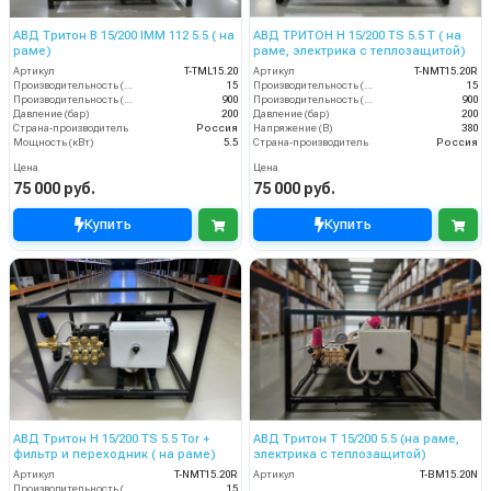
АВД Тритон B 15/200 IMM 112 5.5 ( на
АВД ТРИТОН H 15/200 TS 5.5 T ( на
раме)
раме, электрика с теплозащитой)
Артикул
T-TML15.20
Артикул
T-NMT15.20R
Производительность (л/мин)
15
Производительность (л/мин)
15
Производительность (л/ч)
900
Производительность (л/ч)
900
Давление (бар)
200
Давление (бар)
200
Страна-производитель
Россия
Напряжение (В)
380
Мощность (кВт)
5.5
Страна-производитель
Россия
Цена
Цена
75 000 руб.
75 000 руб.
Купить
Купить
АВД Тритон H 15/200 TS 5.5 Tor +
АВД Тритон Т 15/200 5.5 (на раме,
фильтр и переходник ( на раме)
электрика с теплозащитой)
Артикул
T-NMT15.20R
Артикул
T-BM15.20N
Производительность (л/мин)
15