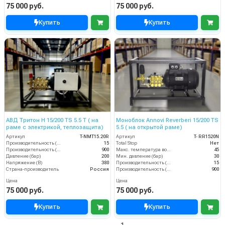
75 000 руб.
75 000 руб.
Купить
Купить
АВД Тритон H 15/200 TS 5.5 T ( на
Моноблок Annovi Reverberi 15/200 TS
раме с электрикой, теплозащита)
5.5 ( на открытой раме)
Артикул
T-NMT15.20R
Артикул
T- RR1520N
Производительность (л/мин)
15
Total Stop
Нет
Производительность (л/ч)
900
Макс. температура воды (°C)
45
Давление (бар)
200
Мин. давление (бар)
30
Напряжение (В)
380
Производительность (л/мин)
15
Страна-производитель
Россия
Производительность (л/ч)
900
Цена
Цена
75 000 руб.
75 000 руб.
Купить
Купить