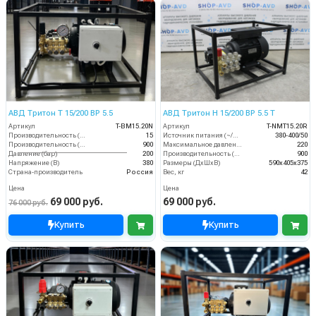
АВД Тритон Т 15/200 ВР 5.5
АВД Тритон H 15/200 BP 5.5 T
Артикул
T-BM15.20N
Артикул
T-NMT15.20R
Производительность (л/мин)
15
Источник питания (~/В/Гц)
380-400/50
Производительность (л/ч)
900
Максимальное давление (бар)
220
Давление (бар)
200
Производительность (л/ч)
900
Напряжение (В)
380
Размеры (ДхШхВ)
590х405х375
Страна-производитель
Россия
Вес, кг
42
Цена
Цена
69 000 руб.
69 000 руб.
76 000 руб.
Купить
Купить