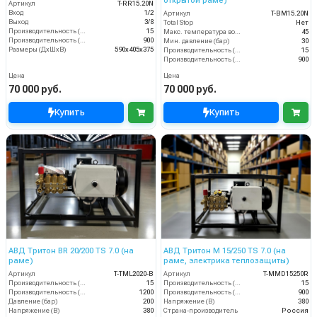
открытой раме)
Артикул
T-RR15.20N
Вход
1/2
Артикул
T-BM15.20N
Выход
3/8
Total Stop
Нет
Производительность (л/мин)
15
Макс. температура воды (°C)
45
Производительность (л/ч)
900
Мин. давление (бар)
30
Размеры (ДхШхВ)
590х405х375
Производительность (л/мин)
15
Производительность (л/ч)
900
Цена
Цена
70 000 руб.
70 000 руб.
Купить
Купить
АВД Тритон BR 20/200 TS 7.0 (на
АВД Тритон M 15/250 TS 7.0 (на
раме)
раме, электрика теплозащиты)
Артикул
T-TML2020-B
Артикул
T-MMD15250R
Производительность (л/мин)
15
Производительность (л/мин)
15
Производительность (л/ч)
1200
Производительность (л/ч)
900
Давление (бар)
200
Напряжение (В)
380
Напряжение (В)
380
Страна-производитель
Россия