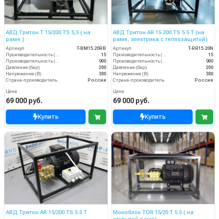
АВД Тритон Т 15/200 TS 5,5 ( на
АВД Тритон AR 15.200 TS 5.5 Т (на
раме )
раме, электрика с теплозащитой)
Артикул
T-BM15.20RB
Артикул
T-RR15.20N
Производительность (л/мин)
15
Производительность (л/мин)
15
Производительность (л/ч)
900
Производительность (л/ч)
900
Давление (бар)
200
Давление (бар)
200
Напряжение (В)
380
Напряжение (В)
380
Страна-производитель
Россия
Страна-производитель
Россия
Цена
Цена
69 000 руб.
69 000 руб.
Купить
Купить
АВД Тритон AR 15/200 TS 5.5 T
Моноблок TOR 15/20 T 5.5 ( на