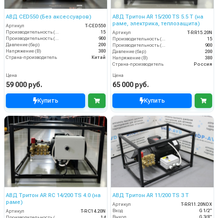
АВД CED550 (Без аксессуаров)
АВД Тритон AR 15/200 TS 5.5 T (на
раме, электрика, теплозащита)
Артикул
T-CED550
Производительность (л/мин)
15
Артикул
T-RR15.20N
Производительность (л/ч)
900
Производительность (л/мин)
15
Давление (бар)
200
Производительность (л/ч)
900
Напряжение (В)
380
Давление (бар)
200
Страна-производитель
Китай
Напряжение (В)
380
Страна-производитель
Россия
Цена
Цена
59 000 руб.
65 000 руб.
Купить
Купить
АВД Тритон AR RC 14/200 TS 4.0 (на
АВД Тритон AR 11/200 TS 3 T
раме)
Артикул
T-RR11.20NDX
Вход
G 1/2"
Артикул
T-RС14.20N
Выход
G 3/8"
Производительность (л/мин)
14