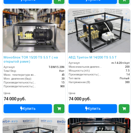
Моноблок TOR 15/20 TS 5.5 T ( на
АВД Тритон M 14/200 TS 5.5 T
открытой раме)
Артикул
m-14-20-t-bpt
Максимальное давление (бар)
200
Артикул
T-BM15.20N
Мощность (л/с)
7.5
Total Stop
Нет
Производительность (л/мин)
14
Макс. температура воды (°C)
45
Тип вала
Полый
Мин. давление (бар)
30
Напряжение (В)
380
Производительность (л/мин)
15
Производительность (л/ч)
900
Цена
Цена
74 000 руб.
74 000 руб.
Купить
Купить