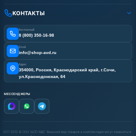
Доставка
Ремонт АВД
Рассрочка
Гарантия
Сертификаты
КОНТАКТЫ
Статьи
Лизинг
Наши работы
Получить скидку
Отзывы наших клиентов
Бесплатный
Карта сайта
8 (800) 350-16-98
Email
info@shop-avd.ru
Адрес
354000, Россия, Краснодарский край, г.Сочи,
ул.Краснодонская, 64
МЕССЕНДЖЕРЫ
2017-2025 © ООО "ШОП АВД". Внешний вид товаров и комплектация могут изменяться