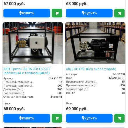
67 000 руб.
68 000 руб.
Купить
Купить
АВД Тритон AR 15.200 TS 5.5 Т
АВД CED750 (Без аксессуаров)
(электрика с теплозащитой)
Артикул
T-CED750
Вход
M22х1,5 (G)
Артикул
T-RR15.20
Производительность (л/мин)
15
Производительность (л/мин)
15
Производительность (л/ч)
900
Производительность (л/ч)
900
Температура (°C)
60
Давление (бар)
200
Вес, кг
68
Напряжение (В)
380
Страна-производитель
Россия
Цена
Цена
68 000 руб.
69 000 руб.
Купить
Купить