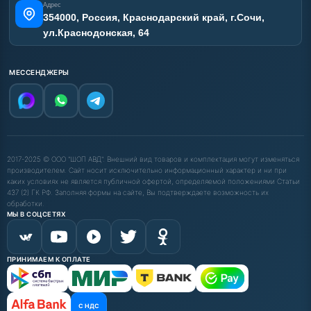
Адрес
354000, Россия, Краснодарский край, г.Сочи,
ул.Краснодонская, 64
МЕССЕНДЖЕРЫ
2017-2025 © ООО "ШОП АВД". Внешний вид товаров и комплектация могут изменяться
производителем. Сайт носит исключительно информационный характер и ни при
каких условиях не является публичной офертой, определяемой положениями Статьи
437 (2) ГК РФ. Заполняя формы на сайте, Вы подтверждаете возможность их
обработки.
МЫ В СОЦСЕТЯХ
ПРИНИМАЕМ К ОПЛАТЕ
С НДС