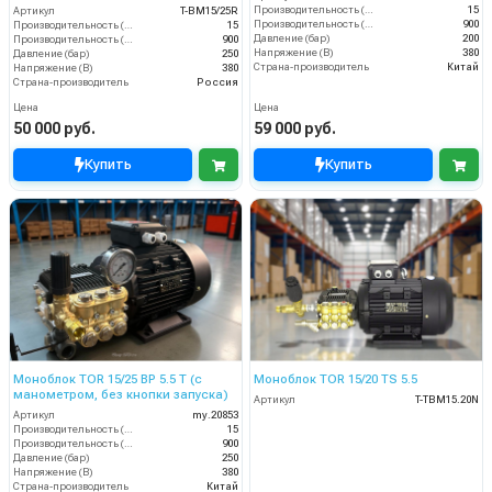
Производительность (л/мин)
15
Артикул
T-BM15/25R
Производительность (л/ч)
900
Производительность (л/мин)
15
Давление (бар)
200
Производительность (л/ч)
900
Напряжение (В)
380
Давление (бар)
250
Страна-производитель
Китай
Напряжение (В)
380
Страна-производитель
Россия
Цена
Цена
50 000 руб.
59 000 руб.
Купить
Купить
Моноблок TOR 15/25 BP 5.5 T (с
Моноблок TOR 15/20 TS 5.5
манометром, без кнопки запуска)
Артикул
T-TBM15.20N
Артикул
my.20853
Производительность (л/мин)
15
Производительность (л/ч)
900
Давление (бар)
250
Напряжение (В)
380
Страна-производитель
Китай