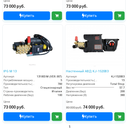
Цена
Цена
73 000 руб.
73 000 руб.
Купить
Купить
IPG M 13
Настенный АВД KJ-1520B3
Артикул
131803 М (VER.007)
Артикул
KJ-1520B3
Потребляемая мощность (кВт)
5
Производительность (л/мин)
15
Производительность (л/ч)
780
Регулировка давления
Total Stop
Тип
Стационарный
Вес, кг
57.7
Страна-производитель
Италия
Давление (бар)
200
Рабочее давление (бар)
180
Напряжение (В)
380
Цена
Цена
73 000 руб.
74 000 руб.
80 000 руб.
Купить
Купить
1