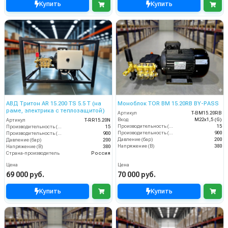
Купить
Купить
АВД Тритон AR 15.200 TS 5.5 Т (на
Моноблок TOR BM 15.20RB BY-PASS
раме, электрика с теплозащитой)
Артикул
T-BM15.20RB
Вход
M22х1,5 (G)
Артикул
T-RR15.20N
Производительность (л/мин)
15
Производительность (л/мин)
15
Производительность (л/ч)
900
Производительность (л/ч)
900
Давление (бар)
200
Давление (бар)
200
Напряжение (В)
380
Напряжение (В)
380
Страна-производитель
Россия
Цена
Цена
69 000 руб.
70 000 руб.
Купить
Купить