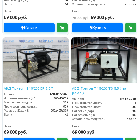
Температура (°C)
60
Напряжение (В)
380
Вес, кг
68
Страна-производитель
Россия
Цена
Цена
69 000 руб.
69 000 руб.
76 000 руб.
Купить
Купить
АВД Тритон H 15/200 BP 5.5 T
АВД Тритон Т 15/200 TS 5,5 ( на
раме )
Артикул
T-NMT15.20R
Источник питания (~/В/Гц)
380-400/50
Артикул
T-BM15.20RB
Максимальное давление (бар)
220
Производительность (л/мин)
15
Производительность (л/ч)
900
Производительность (л/ч)
900
Размеры (ДхШхВ)
590х405х375
Давление (бар)
200
Вес, кг
42
Напряжение (В)
380
Страна-производитель
Россия
Цена
Цена
69 000 руб.
69 000 руб.