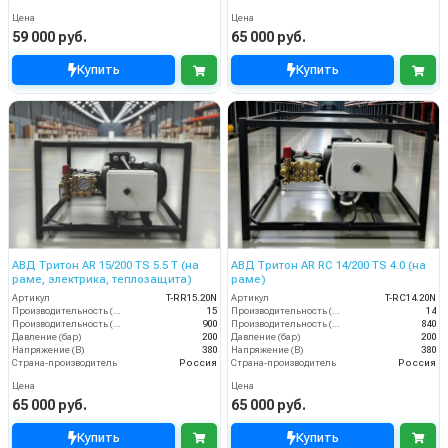
Цена
Цена
59 000 руб.
65 000 руб.
Купить
Купить
АВД Тритон AR 15/200 TS 5.5 T (на
АВД Тритон AR RC 14/200 TS 4.0 (на
раме, электрика, теплозащита)
раме)
Артикул
T-RR15.20N
Артикул
T-RС14.20N
Производительность (л/мин)
15
Производительность (л/мин)
14
Производительность (л/ч)
900
Производительность (л/ч)
840
Давление (бар)
200
Давление (бар)
200
Напряжение (В)
380
Напряжение (В)
380
Страна-производитель
Россия
Страна-производитель
Россия
Цена
Цена
65 000 руб.
65 000 руб.
Купить
Купить