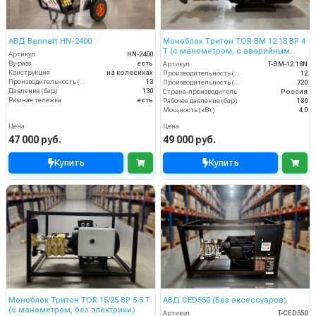
АВД Bennett HN-2400
Моноблок Тритон TOR ВМ 12.18 ВР 4
Т (с манометром, с аварийным
Артикул
HN-2400
регулятором давления SVL17 170
By-pass
есть
Артикул
T-BM-12.18N
бар, без электрики)
Конструкция
на колесиках
Производительность (л/мин)
12
Производительность (л/мин)
13
Производительность (л/ч)
720
Давление (бар)
130
Страна-производитель
Россия
Рамная тележка
есть
Рабочее давление (бар)
180
Мощность (кВт)
4.0
Цена
Цена
47 000 руб.
49 000 руб.
Купить
Купить
Моноблок Тритон TOR 15/25 ВР 5.5 T
АВД CED550 (Без аксессуаров)
(с манометром, без электрики)
Артикул
T-CED550