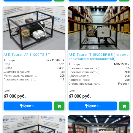
АВД Тритон AR 11/200 TS 3 T
АВД Тритон T 15/200 ВР 5.5 (на раме,
электрика с теплозащитой)
Артикул
T-RR11.20NDX
Вход
G 1/2"
Артикул
T-BM15.20N
Выход
G 3/8"
Производительность (л/мин)
15
Диаметр вала (мм)
24
Производительность (л/ч)
900
Максимальное давление (бар)
200
Давление (бар)
200
Производительность (л/мин)
11
Напряжение (В)
380
Страна-производитель
Россия
Цена
Цена
67 000 руб.
67 000 руб.
Купить
Купить