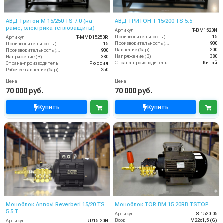
АВД Тритон M 15/250 TS 7.0 (на
АВД ТРИТОН T 15/200 TS 5.5
раме, электрика теплозащиты)
Артикул
T-BM1520N
Производительность (л/мин)
15
Артикул
T-MMD15250R
Производительность (л/ч)
900
Производительность (л/мин)
15
Давление (бар)
200
Производительность (л/ч)
900
Напряжение (В)
380
Напряжение (В)
380
Страна-производитель
Китай
Страна-производитель
Россия
Рабочее давление (бар)
250
Цена
Цена
70 000 руб.
70 000 руб.
Купить
Купить
Моноблок Annovi Reverberi 15/20 TS
Моноблок TOR BM 15.20RB TSTOP
5.5 T
Артикул
S-1520-05
Вход
M22х1,5 (G)
Артикул
T-RR15.20N