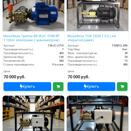
Моноблок Тритон BR WJC 7/100 BP
Моноблок TOR 15/20 T 5.5 ( на
1.1(без электрики с манометром)
открытой раме)
Артикул
T-WJC-U710
Артикул
T-BM15.20N
Производительность (л/мин)
7
Total Stop
Нет
Производительность (л/ч)
420
Макс. температура воды (°C)
45
Давление (бар)
100
Мин. давление (бар)
30
Напряжение (В)
380
Производительность (л/мин)
15
Страна-производитель
Россия
Производительность (л/ч)
900
Цена
Цена
70 000 руб.
70 000 руб.
Купить
Купить