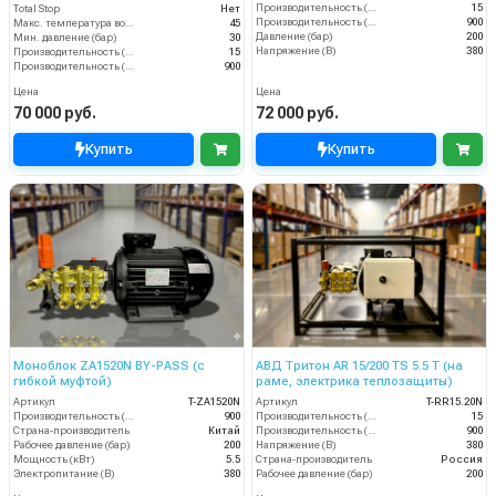
Производительность (л/мин)
15
Total Stop
Нет
Производительность (л/ч)
900
Макс. температура воды (°C)
45
Давление (бар)
200
Мин. давление (бар)
30
Напряжение (В)
380
Производительность (л/мин)
15
Производительность (л/ч)
900
Цена
Цена
70 000 руб.
72 000 руб.
Купить
Купить
Моноблок ZA1520N BY-PASS (с
АВД Тритон AR 15/200 TS 5.5 T (на
гибкой муфтой)
раме, электрика теплозащиты)
Артикул
T-ZA1520N
Артикул
T-RR15.20N
Производительность (л/ч)
900
Производительность (л/мин)
15
Страна-производитель
Китай
Производительность (л/ч)
900
Рабочее давление (бар)
200
Напряжение (В)
380
Мощность (кВт)
5.5
Страна-производитель
Россия
Электропитание (В)
380
Рабочее давление (бар)
200