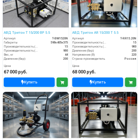
АВД Тритон T 15/200 BP 5.5
АВД Тритон AR 15/200 T 5.5
Артикул
T-BM1520N
Артикул
T-RR15.20N
Габариты
590х405х375
Производительность (л/мин)
15
Производительность (л/мин)
15
Производительность (л/ч)
900
Производительность (л/ч)
900
Давление (бар)
200
Вес, кг
44
Напряжение (В)
220
Давление (бар)
200
Страна-производитель
Россия
Цена
Цена
67 000 руб.
68 000 руб.
Купить
Купить