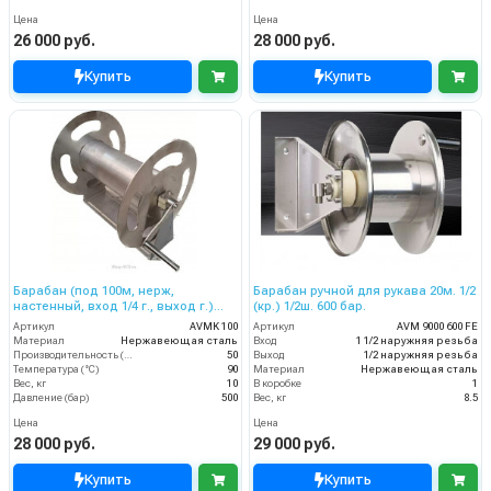
Цена
Цена
26 000 руб.
28 000 руб.
Купить
Купить
Барабан (под 100м, нерж,
Барабан ручной для рукава 20м. 1/2
настенный, вход 1/4 г., выход г.)
(кр.) 1/2ш. 600 бар.
без поворотного фитинга
Артикул
AVMK 100
Артикул
AVM 9000 600 FE
Материал
Нержавеющая сталь
Вход
1 1/2 наружняя резьба
Производительность (л/мин)
50
Выход
1/2 наружняя резьба
Температура (°C)
90
Материал
Нержавеющая сталь
Вес, кг
10
В коробке
1
Давление (бар)
500
Вес, кг
8.5
Цена
Цена
28 000 руб.
29 000 руб.
Купить
Купить