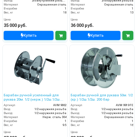
Выход
3/8 внутренняя резьба
Выход
3/4 наружняя резьба
Материал
Окрашенная сталь
Материал
Окрашенная сталь
В коробке
1
В коробке
1
Вес, кг
18
Вес, кг
13
Цена
Цена
35 000 руб.
36 000 руб.
Купить
Купить
Барабан ручной усиленный для
Барабан ручной для рукава 50м. 1/2
рукава 20м. 1/2 (нерж.) 1/2ш.1/2ш.
(кр.) 1/2ш.1/2ш. 200 бар
200 бар
Артикул
AVM 9002
Артикул
AVM 9919 FE
Вход
1/2 наружняя резьба
Вход
1/2 наружняя резьба
Выход
1/2 наружняя резьба
Выход
1/2 наружняя резьба
Материал
Нерж. сталь 304
Материал
Окрашенная сталь
В коробке
1
В коробке
1
Вес, кг
9.5
Вес, кг
16
Цена
Цена