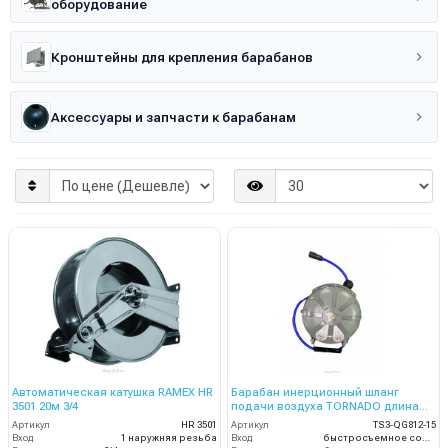
оборудование
Кронштейны для крепления барабанов
Аксессуары и запчасти к барабанам
Автоматическая катушка RAMEX HR
Барабан инерционный шланг
3501 20м 3/4
подачи воздуха TORNADO длина
шланга для намотки – 15м
Артикул
HR 3501
Артикул
TS3-QG812-15
Вход
1 наружняя резьба
Вход
быстросъемное соединение M-type.