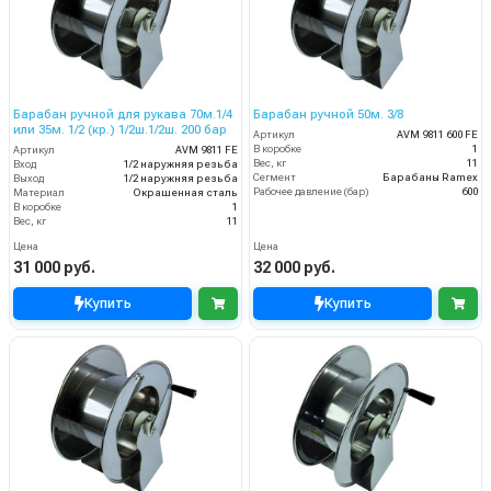
Барабан ручной для рукава 70м.1/4
Барабан ручной 50м. 3/8
или 35м. 1/2 (кр.) 1/2ш.1/2ш. 200 бар
Артикул
AVM 9811 600 FE
В коробке
1
Артикул
AVM 9811 FE
Вес, кг
11
Вход
1/2 наружняя резьба
Сегмент
Барабаны Ramex
Выход
1/2 наружняя резьба
Рабочее давление (бар)
600
Материал
Окрашенная сталь
В коробке
1
Вес, кг
11
Цена
Цена
31 000 руб.
32 000 руб.
Купить
Купить