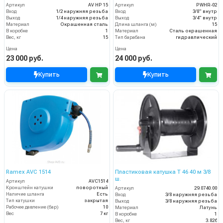
Артикул
AV HP 15
Артикул
PWHR-02
Вход
1/2 наружняя резьба
Вход
3/8" внутр
Выход
1/4 наружняя резьба
Выход
3/4" внутр
Материал
Окрашенная сталь
Длина шланга (м)
15
В коробке
1
Материал
Сталь окрашенная
Вес, кг
15
Тип барабана
гидравлический
Цена
Цена
23 000 руб.
24 000 руб.
Купить
Купить
Ramex AVС 1514
Пластиковая катушка T 46 40 м 3/8
ш.
Артикул
AVC1514
Кронштейн катушки
поворотный
Артикул
29.0740.00
Наличие шланга
Есть
Вход
3/8 наружняя резьба
Тип катушки
закрытая
Выход
3/8 наружняя резьба
Рабочее давление (бар)
10
Материал
Латунь
Вес
7 кг
В коробке
1
Вес, кг
3.826