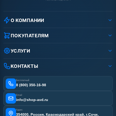
О КОМПАНИИ
О компании
Реквизиты ООО «Шоп АВД»
ПОКУПАТЕЛЯМ
Защита данных клиента
Как заказать?
Условия соглашения
Оплата
УСЛУГИ
Вакансии
Доставка
Ремонт АВД
Рассрочка
Гарантия
Сертификаты
КОНТАКТЫ
Статьи
Лизинг
Наши работы
Получить скидку
Отзывы наших клиентов
Бесплатный
Карта сайта
8 (800) 350-16-98
Email
info@shop-avd.ru
Адрес
354000, Россия, Краснодарский край, г.Сочи,