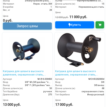
Выход
3/4 внутренняя резьба
Выход
быстросъемное соединение F-type
Материал
Нерж. сталь 304
Длина шланга (м)
15
В коробке
1
Материал
Нержавеющая сталь
Вес, кг
28
Цена
Цена
11 000 руб.
12 000 руб.
0 руб.
Купить
Запрос цены
Катушка для шланга высокого
Катушка для шланга высокого
давления, окрашенная сталь,
давления, окрашенная сталь,
вместимость 3/8 50m, 275bar,
вместимость 3/8 60m, 275bar,
Артикул
M-016.030650
Артикул
MOHR2020004
3/8внеш-3/8внут
3/8внеш
Вход
3/8" M (3/8 дюйма "папа")
Вход
3/8
Выход
3/8" F (3/8 дюйма "мама")
Выход
3/8 внеш
Длина шланга (м)
50
Длина шланга (м)
60
Тип барабана
ручная
Материал
окрашенная сталь
Давление (бар)
275
Тип барабана
Инерционный
Цена
Цена
13 000 руб.
17 000 руб.