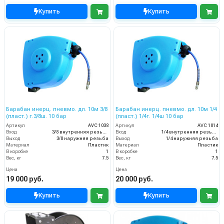
Купить
Купить
Барабан инерц. пневмо. дл. 10м 3/8
Барабан инерц. пневмо. дл. 10м 1/4
(пласт.) г.3/8ш. 10 бар
(пласт.) 1/4г. 1/4ш 10 бар
Артикул
AVC 1038
Артикул
AVC 1014
Вход
3/8 внутренняя резьба
Вход
1/4 внутренняя резьба
Выход
3/8 наружняя резьба
Выход
1/4 наружняя резьба
Материал
Пластик
Материал
Пластик
В коробке
1
В коробке
1
Вес, кг
7.5
Вес, кг
7.5
Цена
Цена
19 000 руб.
20 000 руб.
Купить
Купить