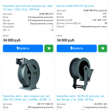
Барабан ручной для рукава дл. 43м
Ramex AVM 9919 FE Special
1/2 (кр.) 1/2ш.1/2 ш. 200 бар
Артикул
AVM 9919 FE special
Вход
1/2”
Артикул
AVM 9812 FE
Выход
1/2”
Вход
1/2 наружняя резьба
Диаметры (Ø)
1/4”-3/8”-1/2”
Выход
1/2 наружняя резьба
Длина шланга ВД (м)
50
Материал
Окрашенная сталь
Корпус
Нержавеющая сталь
В коробке
1
Вес, кг
12
Цена
Цена
34 000 руб.
34 000 руб.
Купить
Купить
Барабан авто. для сварки рук. дл.
Барабан авто. AD BLUE для рук. дл.
20м 5/16 (8+8) (кр.) 2x3/8ш. 2x3/8г. 20
6м 3/4 (кр.) 1ш. 3/4ш. 20 бар
бар
Артикул
HR 1111 WE FE
Артикул
AV ATK 1 AD
Вход
3/8 наружняя резьба
Вход
1 наружняя резьба