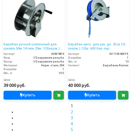
Барабан ручной усиленный для
Барабан авто. для рук. дл. 20 м 1/2
рукава 50м 1/4 или 25м. 1/2(нерж.)
(нерж.) 1/2ш. 600 бар окр.
1/2ш.1/2ш. 200 бар.
Артикул
AVM 9810
Артикул
AV 1100 600 FE
Вход
1/2 наружняя резьба
В коробке
1
Выход
1/2 наружняя резьба
Вес, кг
13
Материал
Нерж. сталь 304
Сегмент
Барабаны Ramex
В коробке
1
Вес, кг
10.5
Цена
Цена
39 000 руб.
40 000 руб.
Купить
Купить
1
2
3
4
5