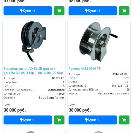
37 000 руб.
38 000 руб.
Купить
Купить
Барабан авто. AD BLUE для рук.
Ramex AVM 9919 FE
дл.13м 3/4 8м 1 (кр.) 1ш. 3/4ш. 20 бар
Артикул
AVM 9919 FE
Вход
1/2”
Артикул
HR 813 AD
Выход
1/2”
В коробке
1
Диаметры (Ø)
1/4”-3/8”-1/2”
Вес, кг
19
Длина шланга ВД (м)
50
Габаритные размеры, мм
280x600x550
Корпус
Нержавеющая сталь
Длина (мм)
13000
Сегмент
Барабаны Ramex
Цена
Цена
38 000 руб.
38 000 руб.
Купить
Купить