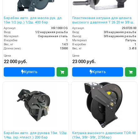
Барабан авто. для масла рук. дл.
Пластиковая катушка для шланга
15м 1/2 (кр.) 1/2ш. 400 бар
высокого давления T 26 20 м 3/8 ш.
Артикул
HR 1000 OG
Артикул
29.0720.00
Вход
1/2 наружняя резьба
Вход
3/8 наружняя резьба
Материал
Окрашенная сталь
Выход
3/8 наружняя резьба
В коробке
1
Материал
Латунь
Вес, кг
14.5
В коробке
1
Длина (мм)
15000
Вес, кг
3.418
Цена
Цена
22 000 руб.
23 000 руб.
Купить
Купить
Барабан авто. для рукава 15м. 1/2ш.
Катушка высокого давления TOR-M
1/4ш. (кр.+пласт.) 200 бар
(15м, 3/8г-3/8г, 275бар)