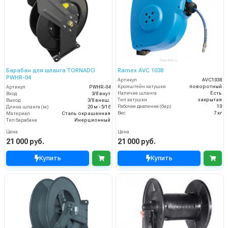
Барабан для шланга TORNADO
Ramex AVC 1038
PWHR-04
Артикул
AVC1038
Кронштейн катушки
поворотный
Артикул
PWHR-04
Наличие шланга
Есть
Вход
3/8 внут
Тип катушки
закрытая
Выход
3/8 внеш.
Рабочее давление (бар)
10
Длина шланга (м)
20 м - 5/16
Вес
7 кг
Материал
Сталь окрашенная
Тип барабана
Инерционный
Цена
Цена
21 000 руб.
21 000 руб.
Купить
Купить