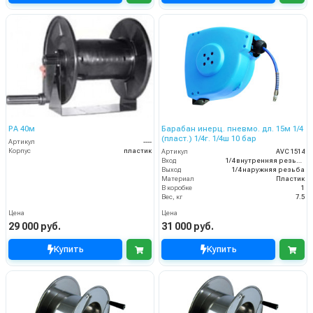
PA 40м
Барабан инерц. пневмо. дл. 15м 1/4
(пласт.) 1/4г. 1/4ш 10 бар
Артикул
----
Корпус
пластик
Артикул
AVC 1514
Вход
1/4 внутренняя резьба
Выход
1/4 наружняя резьба
Материал
Пластик
В коробке
1
Вес, кг
7.5
Цена
Цена
29 000 руб.
31 000 руб.
Купить
Купить