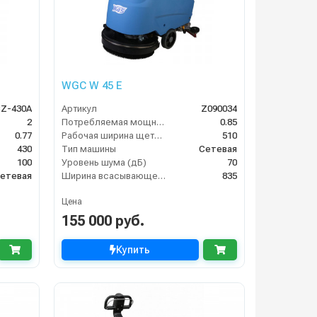
WGC W 45 E
BZ-430A
Артикул
Z090034
2
Потребляемая мощность (кВт)
0.85
0.77
Рабочая ширина щеток (мм)
510
430
Тип машины
Сетевая
100
Уровень шума (дБ)
70
етевая
Ширина всасывающей балки (мм)
835
Цена
155 000 руб.
Купить