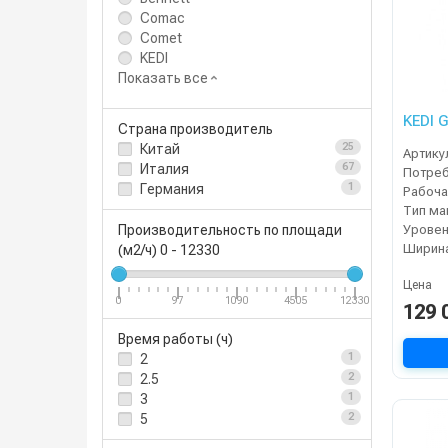
Comac
Comet
KEDI
Показать все
KEDI 
Страна производитель
Китай
25
Артику
Италия
67
Германия
1
Тип м
Уровен
Производительность по площади
(м2/ч)
0
-
12330
Цена
0
97
1090
4505
12330
129 
Время работы (ч)
2
1
2.5
2
3
1
5
2