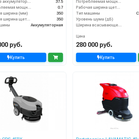
Вес без аккумуляторов (кг)
37.5
Потребляемая мощность (кВт)
Потребляемая мощность (кВт)
0.7
Рабочая ширина щеток (мм)
я ширина (мм)
350
Тип машины
С
Рабочая ширина щеток (мм)
350
Уровень шума (дБ)
ашины
Аккумуляторная
Ширина всасывающей балки (мм)
Цена
000 руб.
280 000 руб.
Купить
Купить