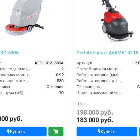
GBZ-530A
Portotecnica LAVAMATIC 15 
л
KEDI GBZ-530A
Артикул
LPT
Макс. угол подъема (%)
2
Потребляемая мощность (кВт)
Потребляемая мощность (кВт)
0.92
Рабочая ширина (мм)
Рабочая ширина щеток (мм)
530
Рабочая ширина щеток (мм)
ашины
Сетевая
Тип машины
С
ь шума (дБ)
70
Ширина вакуумной чистки (мм)
Цена
198 000 руб.
000 руб.
183 000 руб.
Купить
Купить