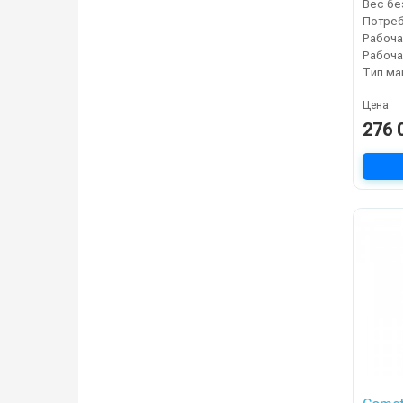
Рабоча
Тип м
Цена
276 