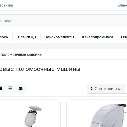
арантия
пн–
сосы
Шланги ВД
Пенокомплекты
Каналопромывки
Оч
 поломоечные машины
овые поломоечные машины
Сортировать: