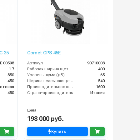
C 35
Comet CPS 45E
E 00598
Артикул
90710003
1.7
Рабочая ширина щеток (мм)
400
350
Уровень шума (дБ)
65
450
Ширина всасывающей балки (мм)
540
етевая
Производительность по площади (м2/ч)
1600
450
Страна-производитель
Италия
Цена
198 000 руб.
Купить