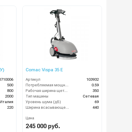
У)
Comac Vispa 35 Е
0710006
Артикул
103932
500
Потребляемая мощность (кВт)
0.59
800
Рабочая ширина щеток (мм)
350
2000
Тип машины
Сетевая
Италия
Уровень шума (дБ)
69
220
Ширина всасывающей балки (мм)
440
Цена
245 000 руб.