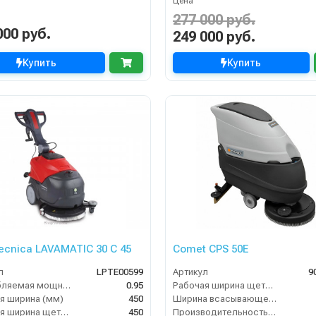
Цена
277 000 руб.
000 руб.
249 000 руб.
Купить
Купить
tecnica LAVAMATIC 30 С 45
Comet CPS 50E
л
LPTE00599
Артикул
9
Потребляемая мощность (кВт)
0.95
Рабочая ширина щеток (мм)
я ширина (мм)
450
Ширина всасывающей балки (мм)
Рабочая ширина щеток (мм)
450
Производительность по площади (м2/ч)