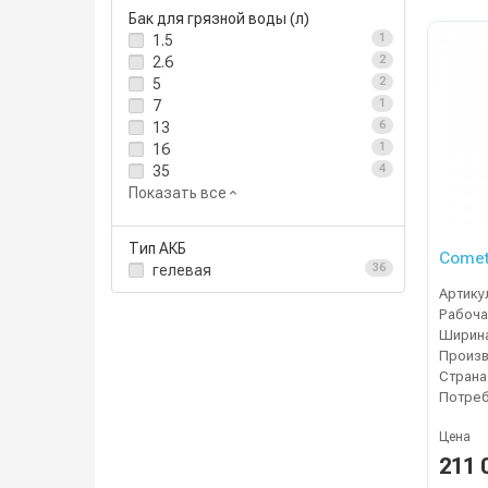
Бак для грязной воды (л)
1.5
1
2.6
2
5
2
7
1
13
6
16
1
35
4
Показать все
Тип АКБ
Comet
гелевая
36
Артику
Страна
Цена
211 