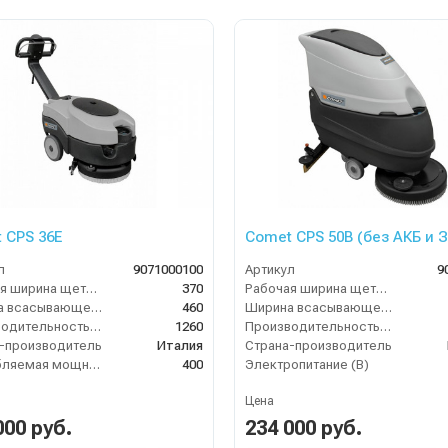
 CPS 36E
Comet CPS 50B (без АКБ и З
л
9071000100
Артикул
9
Рабочая ширина щеток (мм)
370
Рабочая ширина щеток (мм)
Ширина всасывающей балки (мм)
460
Ширина всасывающей балки (мм)
Производительность по площади (м2/ч)
1260
Производительность по площади (м2/ч)
-производитель
Италия
Страна-производитель
Потребляемая мощность (Вт)
400
Электропитание (В)
Цена
000 руб.
234 000 руб.