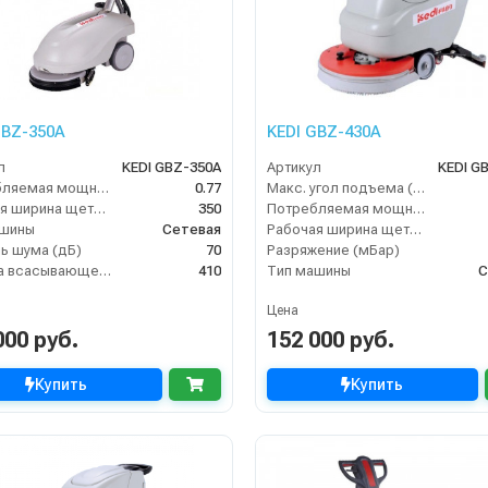
GBZ-350A
KEDI GBZ-430A
л
KEDI GBZ-350A
Артикул
KEDI G
Потребляемая мощность (кВт)
0.77
Макс. угол подъема (%)
Рабочая ширина щеток (мм)
350
Потребляемая мощность (кВт)
ашины
Сетевая
Рабочая ширина щеток (мм)
ь шума (дБ)
70
Разряжение (мБар)
Ширина всасывающей балки (мм)
410
Тип машины
С
Цена
000 руб.
152 000 руб.
Купить
Купить