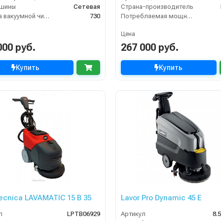
ашины
Сетевая
Страна-производитель
Ширина вакуумной чистки (мм)
730
Потребляемая мощность (Вт)
Цена
000 руб.
267 000 руб.
Купить
Купить
tecnica LAVAMATIC 15 B 35
Lavor Pro Dynamic 45 E
л
LPTB06929
Артикул
8.