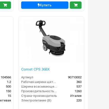
Купить
Comet CPS 36BX
104566
Артикул
90710002
1.2
Рабочая ширина щеток (мм)
360
500
Ширина всасывающей балки (мм)
537
150
Производительность по площади (м2/ч)
1260
15
Страна-производитель
Италия
етевая
Электропитание (В)
220