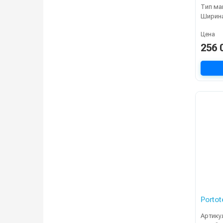
Тип м
Цена
256 
Porto
Артику