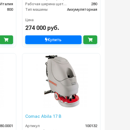
Италия
Рабочая ширина щеток (мм)
280
800
Тип машины
Аккумуляторная
Цена
274 000 руб.
Купить
Comac Abila 17 B
580.0001
Артикул
100132