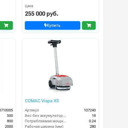
Цена
255 000 руб.
Купить
COMAC Vispa XS
0710005
Артикул
107240
500
Вес без аккумуляторов (кг)
18
800
Потребляемая мощность (кВт)
0.24
2000
Рабочая ширина (мм)
280