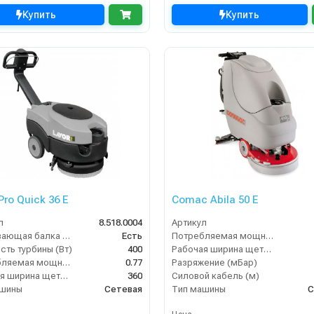
Купить
Купить
Pro Quick 36 E
Comac Abila 50 E
л
8.518.0004
Артикул
Всасывающая балка (шт)
Есть
Потребляемая мощность (кВт)
ть турбины (Вт)
400
Рабочая ширина щеток (мм)
Потребляемая мощность (кВт)
0.77
Разряжение (мБар)
Рабочая ширина щеток (мм)
360
Силовой кабель (м)
ашины
Сетевая
Тип машины
С