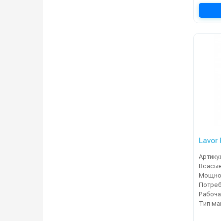
Lavor 
Артику
Мощнос
Тип м