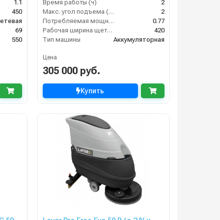
1.1
Время работы (ч)
2
450
Макс. угол подъема (%)
2
етевая
Потребляемая мощность (кВт)
0.77
69
Рабочая ширина щеток (мм)
420
550
Тип машины
Аккумуляторная
Цена
305 000 руб.
Купить