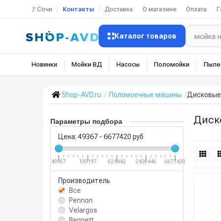
🚩Сочи
Контакты
Доставка
О магазине
Оплата
Г
Каталог товаров
Новинки
Мойки ВД
Насосы
Поломойки
Пыле
Shop-AVD.ru
Поломоечные машины
Дисковые
Диск
Параметры подбора
Цена:
49367
-
6677420
руб
49367
100197
624442
2426446
6677420
Производитель
Все
Pennon
Velargos
Bennett