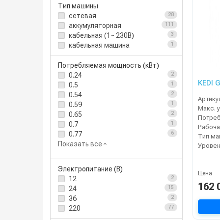
Тип машины
сетевая
28
аккумуляторная
111
кабельная (1~ 230В)
3
кабельная машина
1
Потребляемая мощность (кВт)
0.24
2
KEDI 
0.5
1
0.54
2
Артику
0.59
1
0.65
2
0.7
1
0.77
6
Тип м
Показать все
Уровен
Электропитание (В)
Цена
12
2
162 
24
15
36
2
220
77