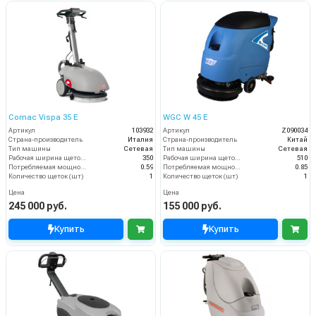
Comac Vispa 35 Е
WGC W 45 E
Артикул
103932
Артикул
Z090034
Страна-производитель
Италия
Страна-производитель
Китай
Тип машины
Сетевая
Тип машины
Сетевая
Рабочая ширина щеток (мм)
350
Рабочая ширина щеток (мм)
510
Потребляемая мощность (кВт)
0.59
Потребляемая мощность (кВт)
0.85
Количество щеток (шт)
1
Количество щеток (шт)
1
Цена
Цена
245 000 руб.
155 000 руб.
Купить
Купить