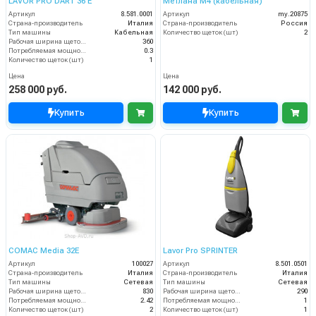
LAVOR PRO DART 36 E
Метлана М4 (кабельная)
Артикул
8.581.0001
Артикул
my.20875
Страна-производитель
Италия
Страна-производитель
Россия
Тип машины
Кабельная
Количество щеток (шт)
2
Рабочая ширина щеток (мм)
360
Потребляемая мощность (кВт)
0.3
Количество щеток (шт)
1
Цена
Цена
258 000 руб.
142 000 руб.
Купить
Купить
COMAC Media 32E
Lavor Pro SPRINTER
Артикул
100027
Артикул
8.501.0501
Страна-производитель
Италия
Страна-производитель
Италия
Тип машины
Сетевая
Тип машины
Сетевая
Рабочая ширина щеток (мм)
830
Рабочая ширина щеток (мм)
290
Потребляемая мощность (кВт)
2.42
Потребляемая мощность (кВт)
1
Количество щеток (шт)
2
Количество щеток (шт)
1