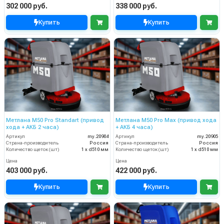
302 000 руб.
338 000 руб.
Купить
Купить
Метлана М50 Pro Standart (привод
Метлана M50 Pro Max (привод хода
хода + АКБ 2 часа)
+ АКБ 4 часа)
Артикул
my.20904
Артикул
my.20905
Страна-производитель
Россия
Страна-производитель
Россия
Количество щеток (шт)
1 х d510 мм
Количество щеток (шт)
1 х d510 мм
Цена
Цена
403 000 руб.
422 000 руб.
Купить
Купить