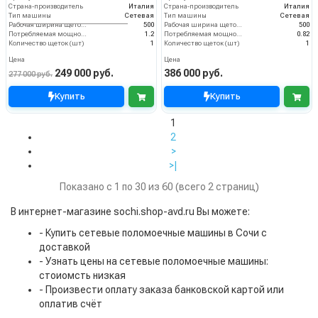
Страна-производитель
Италия
Страна-производитель
Италия
Тип машины
Сетевая
Тип машины
Сетевая
Рабочая ширина щеток (мм)
500
Рабочая ширина щеток (мм)
500
Потребляемая мощность (кВт)
1.2
Потребляемая мощность (кВт)
0.82
Количество щеток (шт)
1
Количество щеток (шт)
1
Цена
Цена
249 000 руб.
386 000 руб.
277 000 руб.
Купить
Купить
1
2
>
>|
Показано с 1 по 30 из 60 (всего 2 страниц)
В интернет-магазине sochi.shop-avd.ru Вы можете:
- Купить сетевые поломоечные машины в Сочи с
доставкой
- Узнать цены на сетевые поломоечные машины:
стоиомсть низкая
- Произвести оплату заказа банковской картой или
оплатив счёт