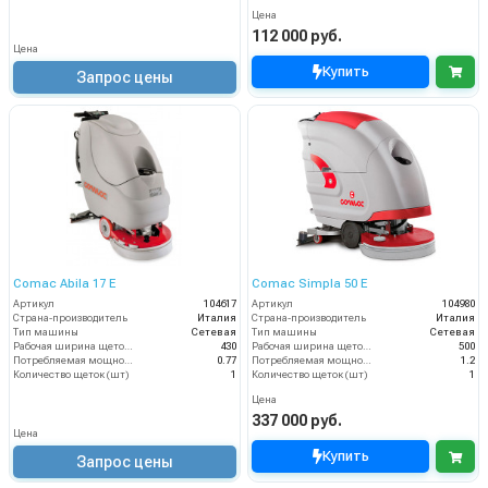
Цена
112 000 руб.
Цена
Купить
Запрос цены
Comac Abila 17 E
Comac Simpla 50 E
Артикул
104617
Артикул
104980
Страна-производитель
Италия
Страна-производитель
Италия
Тип машины
Сетевая
Тип машины
Сетевая
Рабочая ширина щеток (мм)
430
Рабочая ширина щеток (мм)
500
Потребляемая мощность (кВт)
0.77
Потребляемая мощность (кВт)
1.2
Количество щеток (шт)
1
Количество щеток (шт)
1
Цена
337 000 руб.
Цена
Купить
Запрос цены