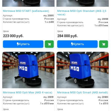
Метлана М50 START (кабельная)
Метлана М50 Opti Standart (АКБ 2,5
часа)
Артикул
my.20889
Страна-производитель
Россия
Артикул
my.20890
Количество щеток (шт)
1 х d430
Страна-производитель
Россия
Количество щеток (шт)
1 х d510 мм
Цена
Цена
223 000 руб.
284 000 руб.
Купить
Купить
Метлана М50 Opti Max (АКБ 4 часа)
Метлана М50 Opti Smart (АКБ литий)
Артикул
my.20891
Артикул
my.20903
Страна-производитель
Россия
Страна-производитель
Россия
Количество щеток (шт)
1 х d510 мм
Количество щеток (шт)
1 х d510
Цена
Цена