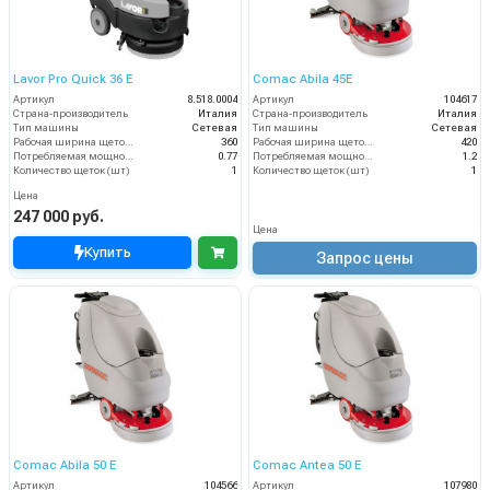
Lavor Pro Quick 36 E
Comac Abila 45E
Артикул
8.518.0004
Артикул
104617
Страна-производитель
Италия
Страна-производитель
Италия
Тип машины
Сетевая
Тип машины
Сетевая
Рабочая ширина щеток (мм)
360
Рабочая ширина щеток (мм)
420
Потребляемая мощность (кВт)
0.77
Потребляемая мощность (кВт)
1.2
Количество щеток (шт)
1
Количество щеток (шт)
1
Цена
247 000 руб.
Цена
Купить
Запрос цены
Comac Abila 50 E
Comac Antea 50 E
Артикул
104566
Артикул
107980