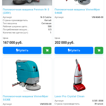
Поломоечная машина Pennon N-3
Поломоечная машина VinnerMyer
(220V)
S460E
Артикул
N-3 Cable
Артикул
VM4640-00
Страна-производитель
Китай
Тип машины
Сетевая
Рабочая ширина щеток (мм)
500
Потребляемая мощность (кВт)
0.5
Количество щеток (шт)
1
Цена
Цена
167 000 руб.
202 000 руб.
Купить
Купить
Поломоечная машина VinnerMyer
Lavor Pro Crystal Clean
S530E
Артикул
8.501.0508
Страна-производитель
Италия
Артикул
VM5350-00