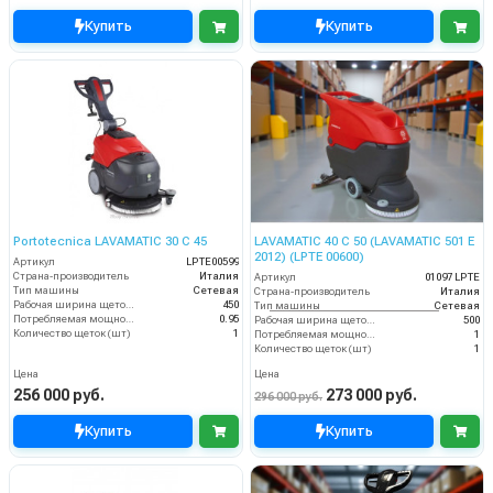
Купить
Купить
Portotecnica LAVAMATIC 30 С 45
LAVAMATIC 40 C 50 (LAVAMATIC 501 E
2012) (LPTE 00600)
Артикул
LPTE00599
Страна-производитель
Италия
Артикул
01097 LPTE
Тип машины
Сетевая
Страна-производитель
Италия
Рабочая ширина щеток (мм)
450
Тип машины
Сетевая
Потребляемая мощность (кВт)
0.95
Рабочая ширина щеток (мм)
500
Количество щеток (шт)
1
Потребляемая мощность (кВт)
1
Количество щеток (шт)
1
Цена
Цена
256 000 руб.
273 000 руб.
296 000 руб.
Купить
Купить