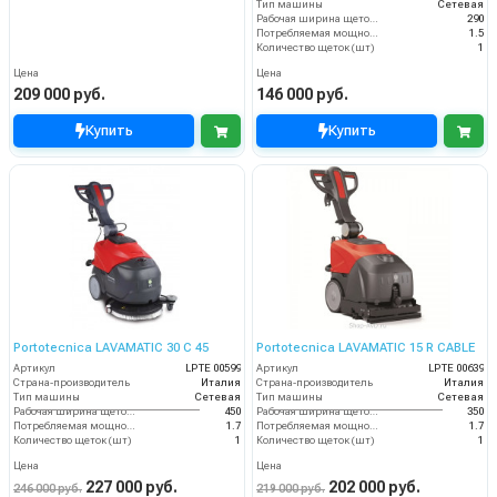
Тип машины
Сетевая
Рабочая ширина щеток (мм)
290
Потребляемая мощность (кВт)
1.5
Количество щеток (шт)
1
Цена
Цена
209 000 руб.
146 000 руб.
Купить
Купить
Portotecnica LAVAMATIC 30 C 45
Portotecnica LAVAMATIC 15 R CABLE
Артикул
LPTЕ 00599
Артикул
LPTE 00639
Страна-производитель
Италия
Страна-производитель
Италия
Тип машины
Сетевая
Тип машины
Сетевая
Рабочая ширина щеток (мм)
450
Рабочая ширина щеток (мм)
350
Потребляемая мощность (кВт)
1.7
Потребляемая мощность (кВт)
1.7
Количество щеток (шт)
1
Количество щеток (шт)
1
Цена
Цена
227 000 руб.
202 000 руб.
246 000 руб.
219 000 руб.