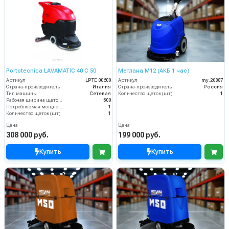
Portotecnica LAVAMATIC 40 C 50
Метлана М12 (АКБ 1 час)
Артикул
LPTE 00600
Артикул
my.20887
Страна-производитель
Италия
Страна-производитель
Россия
Тип машины
Сетевая
Количество щеток (шт)
1
Рабочая ширина щеток (мм)
500
Потребляемая мощность (кВт)
1
Количество щеток (шт)
1
Цена
Цена
308 000 руб.
199 000 руб.
Купить
Купить