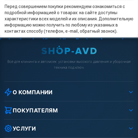
Перед совершением покупки рекомендуем ознакомиться с
подробной информацией о товарах: на сайте доступны
характеристики всех моделей и их описания. Дополнительную
информацию можно получить по любому из указанных в
контактах способу (телефон, e-mail, обратный звонок).
Всё для клининга и автомоек: установки высокого давления и уборочная
техника под ключ.
О КОМПАНИИ
О компании
Реквизиты ООО «Шоп АВД»
ПОКУПАТЕЛЯМ
Защита данных клиента
Как заказать?
Условия соглашения
Оплата
УСЛУГИ
Вакансии
Доставка
Ремонт АВД