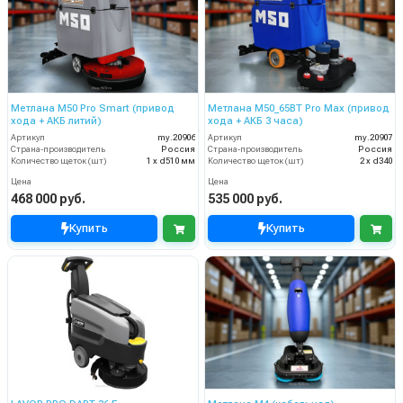
Метлана М50 Pro Smart (привод
Метлана М50_65BT Pro Max (привод
хода + АКБ литий)
хода + АКБ 3 часа)
Артикул
my.20906
Артикул
my.20907
Страна-производитель
Россия
Страна-производитель
Россия
Количество щеток (шт)
1 х d510 мм
Количество щеток (шт)
2 х d340
Цена
Цена
468 000 руб.
535 000 руб.
Купить
Купить