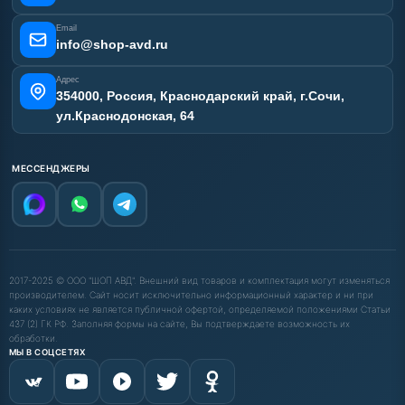
Email
info@shop-avd.ru
Адрес
354000, Россия, Краснодарский край, г.Сочи,
ул.Краснодонская, 64
МЕССЕНДЖЕРЫ
2017-2025 © ООО "ШОП АВД". Внешний вид товаров и комплектация могут изменяться
производителем. Сайт носит исключительно информационный характер и ни при
каких условиях не является публичной офертой, определяемой положениями Статьи
437 (2) ГК РФ. Заполняя формы на сайте, Вы подтверждаете возможность их
обработки.
МЫ В СОЦСЕТЯХ