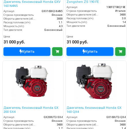
Двигатель бензиновый Honda GXV
Zongshen ZS 190 FE
160 N4N5
Артикул
190FET90Q19E
Страна-производитель
Италия
Артикул
GXV160H2-N4N5
Обороты двигателя (об/мин)
3600
Страна-производитель
Япония
Расход топлива (л/ч)
3.8
Обороты двигателя (об/мин)
3000
Мощность (л/с)
14
Расход топлива (л/ч)
1.1
Тип двигателя
Бензиновый
Мощность (л/с)
4.3
Тип двигателя
Бензиновый
Цена
Цена
31 000 руб.
31 000 руб.
Купить
Купить
Двигатель бензиновый Honda GX
Двигатель бензиновый Honda GX
200 SX4
160 QX4
Артикул
GX200UT2-SX4
Артикул
GX160UT2-QX4
Страна-производитель
Япония
Страна-производитель
Япония
Обороты двигателя (об/мин)
3600
Обороты двигателя (об/мин)
3600
Расход топлива (л/ч)
1.7
Расход топлива (л/ч)
1.4