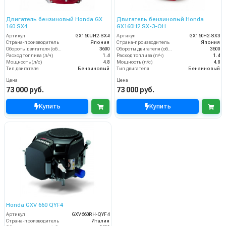
Двигатель бензиновый Honda GX
Двигатель бензиновый Honda
160 SX4
GX160H2 SX-3-OH
Артикул
GX160UH2-SX4
Артикул
GX160H2-SX3
Страна-производитель
Япония
Страна-производитель
Япония
Обороты двигателя (об/мин)
3600
Обороты двигателя (об/мин)
3600
Расход топлива (л/ч)
1.4
Расход топлива (л/ч)
1.4
Мощность (л/с)
4.8
Мощность (л/с)
4.8
Тип двигателя
Бензиновый
Тип двигателя
Бензиновый
Цена
Цена
73 000 руб.
73 000 руб.
Купить
Купить
Honda GXV 660 QYF4
Артикул
GXV660RH-QYF4
Страна-производитель
Италия