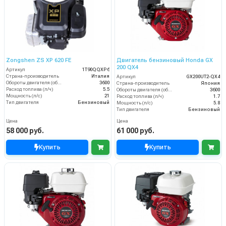
Zongshen ZS XP 620 FE
Двигатель бензиновый Honda GX
200 QX4
Артикул
1T90QQXP6
Страна-производитель
Италия
Артикул
GX200UT2-QX4
Обороты двигателя (об/мин)
3600
Страна-производитель
Япония
Расход топлива (л/ч)
5.5
Обороты двигателя (об/мин)
3600
Мощность (л/с)
21
Расход топлива (л/ч)
1.7
Тип двигателя
Бензиновый
Мощность (л/с)
5.8
Тип двигателя
Бензиновый
Цена
Цена
58 000 руб.
61 000 руб.
Купить
Купить