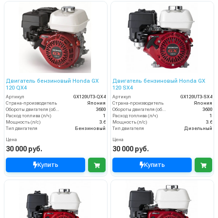
Двигатель бензиновый Honda GX
Двигатель бензиновый Honda GX
120 QX4
120 SX4
Артикул
GX120UT3-QX4
Артикул
GX120UT3-SX4
Страна-производитель
Япония
Страна-производитель
Япония
Обороты двигателя (об/мин)
3600
Обороты двигателя (об/мин)
3600
Расход топлива (л/ч)
1
Расход топлива (л/ч)
1
Мощность (л/с)
3.6
Мощность (л/с)
3.6
Тип двигателя
Бензиновый
Тип двигателя
Дизельный
Цена
Цена
30 000 руб.
30 000 руб.
Купить
Купить