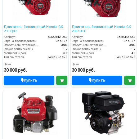
Двигатель бензиновый Honda GX
Двигатель бензиновый Honda GX
200 QX3
200 SX3
Артикул
GX200H2-QX3
Артикул
GX200H2-SX3
Страна-производитель
Япония
Страна-производитель
Япония
Обороты двигателя (об/мин)
3600
Обороты двигателя (об/мин)
3600
Расход топлива (л/ч)
1.7
Расход топлива (л/ч)
1.7
Мощность (л/с)
5.8
Мощность (л/с)
4.8
Тип двигателя
Бензиновый
Тип двигателя
Бензиновый
Цена
Цена
30 000 руб.
30 000 руб.
Купить
Купить