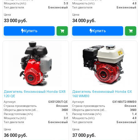
Мощность (л/с)
5.8
Мощность (л/с)
4.8
Тип двигателя
Бензиновый
Тип двигателя
Бензиновый
Цена
Цена
33 000 руб.
34 000 руб.
Купить
Купить
Двигатель бензиновый Honda GXR
Двигатель бензиновый Honda GX
120 QE
160 WMB0
Артикул
GXR120UT-QE
Артикул
GX160UT2-WMB0
Страна-производитель
Япония
Страна-производитель
Япония
Обороты двигателя (об/мин)
3600
Обороты двигателя (об/мин)
3600
Расход топлива (л/ч)
1
Расход топлива (л/ч)
1.4
Мощность (л/с)
3.6
Мощность (л/с)
4.8
Тип двигателя
Бензиновый
Тип двигателя
Бензиновый
Цена
Цена
36 000 руб.
37 000 руб.