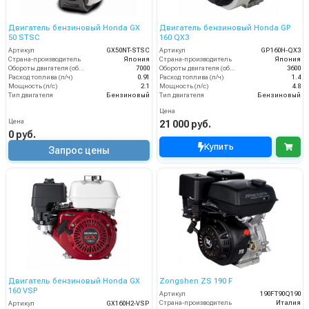
Двигатель бензиновый Honda GX
Двигатель бензиновый Honda GP
50 STSC
160 QX3
Артикул
GX50NT-STSC
Артикул
GP160H-QX3
Страна-производитель
Япония
Страна-производитель
Япония
Обороты двигателя (об/мин)
7000
Обороты двигателя (об/мин)
3600
Расход топлива (л/ч)
0.91
Расход топлива (л/ч)
1.4
Мощность (л/с)
2.1
Мощность (л/с)
4.8
Тип двигателя
Бензиновый
Тип двигателя
Бензиновый
Цена
Цена
21 000 руб.
0 руб.
Купить
Запрос цены
Двигатель бензиновый Honda GX
Zongshen ZS 190 F
160 VSP
Артикул
190FT90Q190
Страна-производитель
Италия
Артикул
GX160H2-VSP