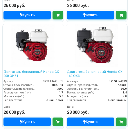
Цена
Цена
26 000 руб.
26 000 руб.
Купить
Купить
Двигатель бензиновый Honda GX
Двигатель бензиновый Honda GX
200 QHB1
160 QX3
Артикул
GX200H2-QHB1
Артикул
GX160H2-QX3
Страна-производитель
Япония
Страна-производитель
Япония
Обороты двигателя (об/мин)
3600
Обороты двигателя (об/мин)
3600
Расход топлива (л/ч)
1.7
Расход топлива (л/ч)
1.4
Мощность (л/с)
5.8
Мощность (л/с)
4.8
Тип двигателя
Бензиновый
Тип двигателя
Бензиновый
Цена
Цена
26 000 руб.
28 000 руб.
Купить
Купить