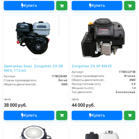
Купить
Купить
Двигатель бенз. Zongshen ZS GB
Zongshen ZS XP 420 FE
460 E, 17,5 л/с
Артикул
1T90QQP90
Страна-производитель
Италия
Артикул
1T90QW461
Обороты двигателя (об/мин)
3600
Страна-производитель
Китай
Расход топлива (л/ч)
3.8
Обороты двигателя (об/мин)
3000
Мощность (л/с)
14
Тип двигателя
Бензиновый
Цена
Цена
38 000 руб.
44 000 руб.
Купить
Купить