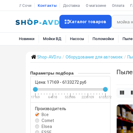
🚩Сочи
Контакты
Доставка
О магазине
Оплата
Г
Каталог товаров
Новинки
Мойки ВД
Насосы
Поломойки
Пыле
Shop-AVD.ru
Оборудование для автомоек
Пы
Пыле
Параметры подбора
Цена:
17169
-
6133272
руб
17169
64618
553986
2236109
6133272
Производитель
Все
Comet
Elsea
ESSE