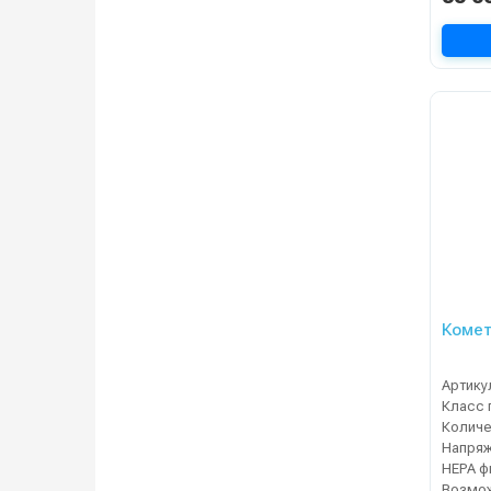
Комет
Артику
Класс 
Напря