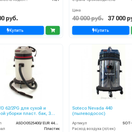
Цена
00 руб.
40 000 руб.
37 000 р
Купить
Купить
D 62/2PG для сухой и
Soteco Nevada 440
орки пласт. бак, 3
(пылеводосос)
3500 Вт, 62 л.гараж. комп.
л
ASDO0525400/ EUR 440 S/XP
Артикул
SOT-
иал
Пластик
Расход воздуха (л/сек)