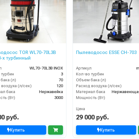
одосос TOR WL70-70L3B
Пылеводосос ESSE CH-703
3-х турбинный
л
WL70-70L3B INOX
Артикул
m
 турбин
3
Кол-во турбин
бака (л)
70
Объем бака (л)
 воздуха (л/сек)
120
Расход воздуха (л/сек)
ал бака
Нержавейка
Материал бака
Нержавеющая
ть (Вт)
3000
Мощность (Вт)
Цена
00 руб.
29 000 руб.
Купить
Купить