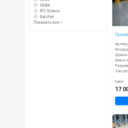
Ghibli
IPC Soteco
Karcher
Показать все
Пылев
Артику
Длина 
Ёмкост
Разряж
Тип уб
Цена
17 0