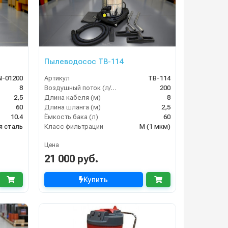
Пылеводосос TB-114
N-01200
Артикул
TB-114
8
Воздушный поток (л/сек)
200
2,5
Длина кабеля (м)
8
60
Длина шланга (м)
2,5
10.4
Ёмкость бака (л)
60
 сталь
Класс фильтрации
M (1 мкм)
Цена
21 000 руб.
Купить