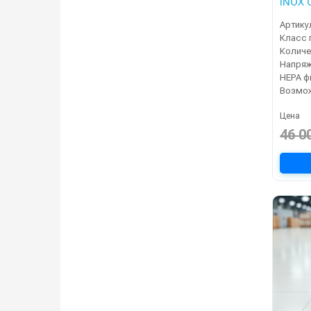
INOX
Артику
Класс 
Напря
Цена
46 0