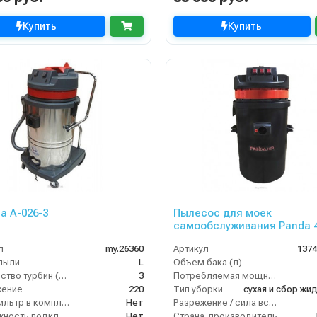
Купить
Купить
а А-026-3
Пылесос для моек
самообслуживания Panda 
XP Plast CARWASH
л
my.26360
Артикул
137
пыли
L
Объем бака (л)
Количество турбин (шт)
3
Потребляемая мощность (кВт)
жение
220
Тип уборки
HEPA фильтр в комплекте
Нет
Разрежение / сила всасывания (мбар)
Возможность подключения электрощетки
Нет
Страна-производитель