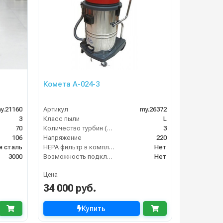
Комета А-024-3
y.21160
Артикул
my.26372
3
Класс пыли
L
70
Количество турбин (шт)
3
106
Напряжение
220
 сталь
HEPA фильтр в комплекте
Нет
3000
Возможность подключения электрощетки
Нет
Цена
34 000 руб.
Купить