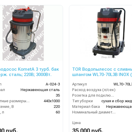
одосос KometA 3 турб. бак
TOR Водопылесос с сливн
рж. сталь; 220В; 3000Вт.
шлангом WL70-70L3B INOX (
мотора)
л
A-024-3
Артикул
WL70-70L
иал
Нержавеющая сталь
Расход воздуха (л/сек)
35
Розетка для подключения инструмента
Габаритные размеры, мм
440x1000
Тип уборки
ение, В
220
Материал бака
Нержавеющая
 л
60
Номинальный диаметр принадлежностей (мм)
Цена
00 руб.
35 000 руб.