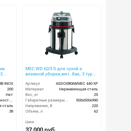
ым
MEC WD 62/3 S для сухой и
3
влажной уборки,мет. бак, 3 турб,
3500 Вт, 62 л. гараж. компл.
3B INOX
Артикул
ASDO08068/MEC 440 XP
200
Материал
Нержавеющая сталь
Нет
Вес, кг
25
сухая и сбор жидкостей
Габаритные размеры, мм
500х500х990
 сталь
Напряжение, В
220
38
Объём, л
62
Цена
37 000 руб.