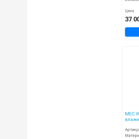
Цена
37 0
MEC W
влажной уб
турб, 
Артику
Матер