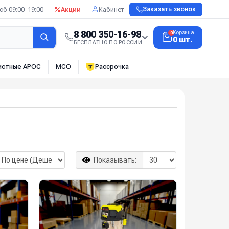
сб 09:00–19:00
Акции
Кабинет
Заказать звонок
8 800 350-16-98
Корзина
0
0 шт.
БЕСПЛАТНО ПО РОССИИ
истные АРОС
МСО
Рассрочка
Показывать: