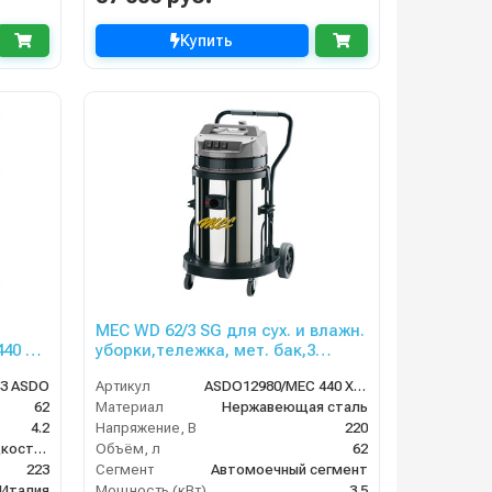
Купить
MEC WD 62/3 SG для сух. и влажн.
440 GA
уборки,тележка, мет. бак,3
турб,3500 Вт,62 л. гараж. компл.
43 ASDO
Артикул
ASDO12980/MEC 440 XP GA
62
Материал
Нержавеющая сталь
4.2
Напряжение, В
220
сухая и сбор жидкостей
Объём, л
62
223
Сегмент
Автомоечный сегмент
Италия
Мощность (кВт)
3.5