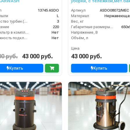
 CARWASH
уборки, с тележкой,мет.бак
турб,3500Вт,62 л. полн. ком
л
13745 ASDO
Артикул
пыли
L
Материал
Нержавеющая
Количество турбин (шт)
3
Вес, кг
жение
220
Габаритные размеры, мм
650х
HEPA фильтр в комплекте
Нет
Напряжение, В
Возможность подключения электрощетки
Нет
Объём, л
Цена
00 руб.
43 000 руб.
43 000 руб.
Купить
Купить