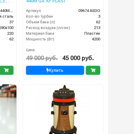
,3
440M GA XP PLAST
пл.
ASDO08072/MEC 440M XP
Артикул
09674 ASDO
 сталь
Кол-во турбин
3
37
Объем бака (л)
62
590х100
Расход воздуха (л/сек)
213
220
Материал бака
Пластик
62
Мощность (Вт)
4200
Цена
49 000 руб.
45 000 руб.
Купить