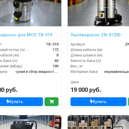
одосос для МСО TB-319
Пылеводосос ZN-01200
л
TB-319
Артикул
Z
Воздушный поток (л/сек)
172
Длина кабеля (м)
кабеля (м)
8
Длина шланга (м)
ь бака (л)
60
Ёмкость бака (л)
ение (мБар)
190
Вес, кг
орки
сухая и сбор жидкостей
Материал бака
нержавеющая
Цена
00 руб.
19 000 руб.
Купить
Купить