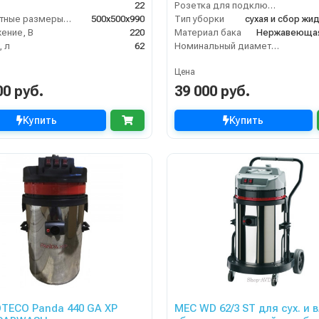
22
Розетка для подключения инструмента
Габаритные размеры, мм
500х500х990
Тип уборки
ение, В
220
Материал бака
Нержавеющая
 л
62
Номинальный диаметр принадлежностей (мм)
Цена
00 руб.
39 000 руб.
Купить
Купить
OTECO Panda 440 GA XP
MEC WD 62/3 ST для сух. и 