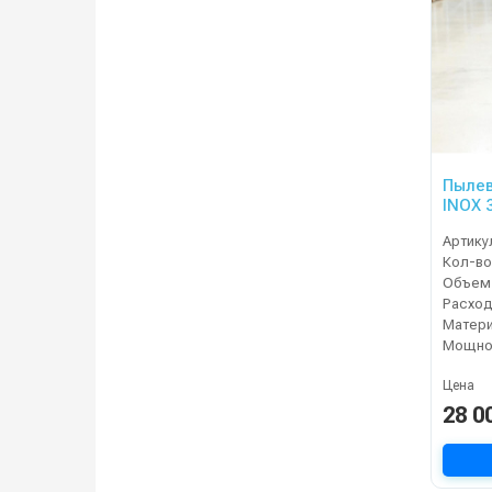
Пылев
INOX 
Артику
Кол-во
Объем 
Расход
Матери
Мощнос
Цена
28 0