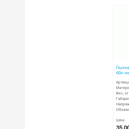
Пылев
60л не
Артику
Матер
Вес, кг
Напряж
Объём,
Цена
35 0