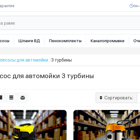
арантия
пн–
сосы
Шланги ВД
Пенокомплекты
Каналопромывки
Оч
лесосы для автомойки
3 турбины
сос для автомойки 3 турбины
Сортировать: