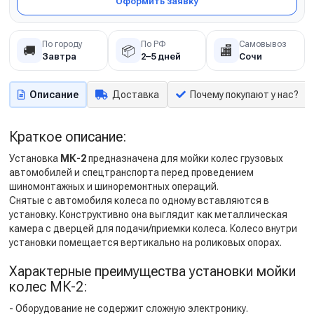
Оформить заявку
По городу
По РФ
Самовывоз
🚚
📦
🏬
Завтра
2–5 дней
Сочи
Описание
Доставка
Почему покупают у нас?
Краткое описание:
Установка
МК-2
предназначена для мойки колес грузовых
автомобилей и спецтранспорта перед проведением
шиномонтажных и шиноремонтных операций.
Снятые с автомобиля колеса по одному вставляются в
установку. Конструктивно она выглядит как металлическая
камера с дверцей для подачи/приемки колеса. Колесо внутри
установки помещается вертикально на роликовых опорах.
Характерные преимущества установки мойки
колес МК-2:
- Оборудование не содержит сложную электронику.