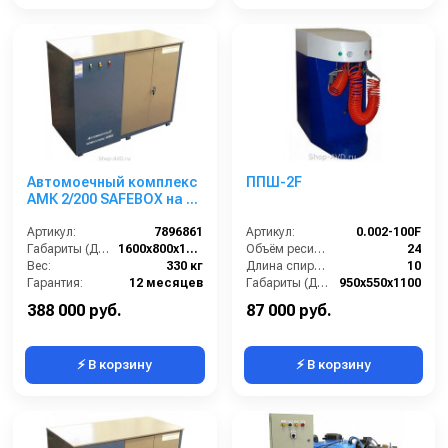
Автомоечный комплекс
ППШ-2F
АМК 2/200 SAFEBOX на 2
поста
Артикул:
7896861
Артикул:
0.002-100F
Габариты (ДхШхВ):
1600х800х1300
Объём ресивера компрессора (л):
24
Вес:
330 кг
Длина спирального шланга (м):
10
Гарантия:
12 месяцев
Габариты (ДхШхВ):
950х550х1100
Количество цилиндров компрессора (шт):
2
388 000 руб.
87 000 руб.
⚡ В корзину
⚡ В корзину