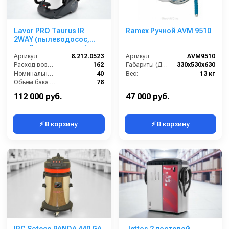
Lavor PRO Taurus IR
Ramex Ручной AVM 9510
2WAY (пылеводосос,
для 2-х операторов)
Артикул:
8.212.0523
Артикул:
AVM9510
Расход воздуха (л/сек):
162
Габариты (ДхШхВ):
330x530x630
Номинальный диаметр принадлежностей (мм):
40
Вес:
13 кг
Объём бака (л):
78
Рабочая ширина основной насадки (мм):
Отсутствует
112 000 руб.
47 000 руб.
⚡ В корзину
⚡ В корзину
IPC Soteco PANDA 440 GA
Jettos 2 постовой