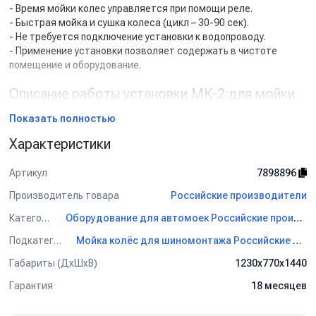
- Время мойки колес управляется при помощи реле.
- Быстрая мойка и сушка колеса (цикл – 30-90 сек).
- Не требуется подключение установки к водопроводу.
- Применение установки позволяет содержать в чистоте
помещение и оборудование.
Описание работы установки МК-2:для мойки
колёс:
Показать полностью
Мойка колес производится в три этапа:
Характеристики
1. Колеса снимаются с автомобиля и по одному
устанавливаются вертикально на роликовые опоры в
Артикул
7898896
установку.
2. На вращающееся колесо внутри установки с двух сторон
Производитель товара
Российские производители
через распылители подается смесь воды и полиэтиленовых
гранул под давлением. Подача водно-грануловой смеси на
Категория
Оборудование для автомоек Российские производители
колесо обеспечивается центробежной помпой, причем смесь
Подкатегория
Мойка колёс для шиномонтажа Российские производители
используется многократно. Подключение установки к
водопроводу не требуется.
Габариты (ДхШхВ)
1230х770х1440
3. После прекращения мойки колеса происходит сушка. Колесо
Гарантия
18 месяцев
продолжает вращаться внутри установки для центробежного
сброса воды с его поверхности. Одновременно колесо
обдувается сжатым воздухом, в результате чего прилипшие