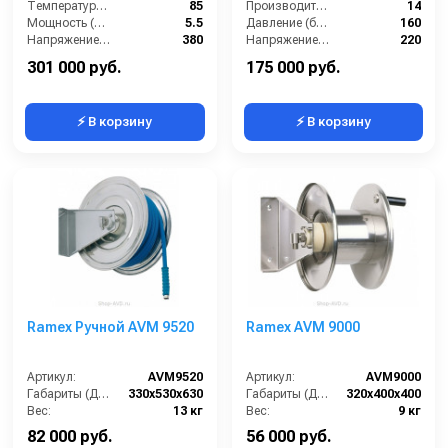
Температура (°C):
85
Производительность (л/мин):
14
Мощность (Вт):
5.5
Давление (бар):
160
Напряжение (В):
380
Напряжение (В):
220
Рабочее давление (бар):
200
Двигатель:
TOR 3 кВт
301 000 руб.
175 000 руб.
⚡ В корзину
⚡ В корзину
Ramex Ручной AVM 9520
Ramex AVM 9000
Артикул:
AVM9520
Артикул:
AVM9000
Габариты (ДхШхВ):
330x530x630
Габариты (ДхШхВ):
320x400x400
Вес:
13 кг
Вес:
9 кг
82 000 руб.
56 000 руб.