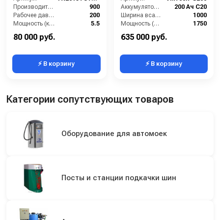
Производительность (л/ч):
900
Аккумулятор АКБ (В/А·ч):
200 Ач С20
Рабочее давление (бар):
200
Ширина всасывающей балки (мм):
1000
Мощность (кВт):
5.5
Мощность (Вт):
1750
Электропитание (В):
380
Производительность по площади (м2/ч):
4200
80 000 руб.
635 000 руб.
⚡ В корзину
⚡ В корзину
Категории сопутствующих товаров
Оборудование для автомоек
Посты и станции подкачки шин