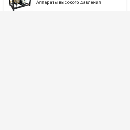
Аппараты высокого давления
Поломоечные машины
Аккумуляторные поломоечные машины
Подпишитесь на наши каналы и будьте в
курсе
Новинки оборудования, обзоры, акции и полезные советы — в
наших официальных каналах.