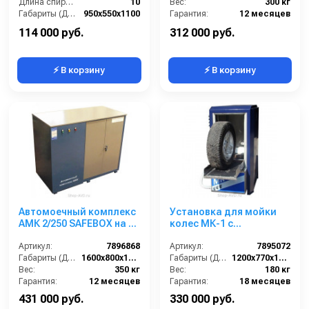
Длина спирального шланга (м):
10
Вес:
300 кг
Габариты (ДхШхВ):
950х550х1100
Гарантия:
12 месяцев
Количество цилиндров компрессора (шт):
2
114 000 руб.
312 000 руб.
⚡ В корзину
⚡ В корзину
Автомоечный комплекс
Установка для мойки
АМК 2/250 SAFEBOX на 2
колес МК-1 с
поста
подвижными
Артикул:
7896868
распылителями
Артикул:
7895072
Габариты (ДхШхВ):
1600х800х1300
Габариты (ДхШхВ):
1200х770х1440
Вес:
350 кг
Вес:
180 кг
Гарантия:
12 месяцев
Гарантия:
18 месяцев
431 000 руб.
330 000 руб.