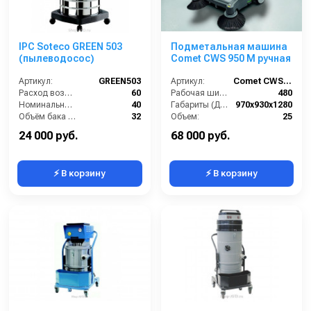
IPC Soteco GREEN 503
Подметальная машина
(пылеводосос)
Comet CWS 950 M ручная
Артикул:
GREEN503
Артикул:
Comet CWS 95
Расход воздуха (л/сек):
60
Рабочая ширина (мм):
480
Номинальный диаметр принадлежностей (мм):
40
Габариты (ДхШхВ):
970x930x1280
Объём бака (л):
32
Объем:
25
Рабочая ширина основной насадки (мм):
400
Вес, кг:
25
24 000 руб.
68 000 руб.
⚡ В корзину
⚡ В корзину