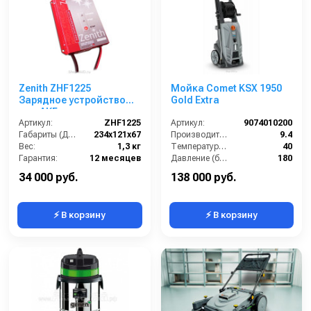
Zenith ZHF1225
Мойка Comet KSX 1950
Зарядное устройство
Gold Extra
для АКБ
Артикул:
ZHF1225
Артикул:
9074010200
Габариты (ДхШхВ):
234х121х67
Производительность (л/мин):
9.4
Вес:
1,3 кг
Температура (°C):
40
Гарантия:
12 месяцев
Давление (бар):
180
Напряжение (В):
220
34 000 руб.
138 000 руб.
⚡ В корзину
⚡ В корзину