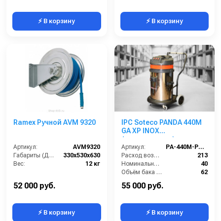
⚡ В корзину
⚡ В корзину
Ramex Ручной AVM 9320
IPC Soteco PANDA 440M
GA XP INOX
(пылеводосос)
Артикул:
AVM9320
Артикул:
PA-440M-PANDA-GA-XP
Габариты (ДхШхВ):
330x530x630
Расход воздуха (л/сек):
213
Вес:
12 кг
Номинальный диаметр принадлежностей (мм):
40
Объём бака (л):
62
Рабочая ширина основной насадки (мм):
Отсутствует
52 000 руб.
55 000 руб.
⚡ В корзину
⚡ В корзину