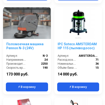
Поломоечная машина
IPC Soteco AMSTERDAM
Pennon N-3 (24V)
HP 115 (пылеводосос)
Артикул:
N-3
Артикул:
AMSTERDAM115
Напряжение (В):
24
Расход воздуха (л/сек):
71
Производительность по площади (м2/ч):
2250
Номинальный диаметр принадлежностей (мм):
36
Скорость вращения щётки (об/мин):
190
Объём бака (л):
15
Габариты (ДхШхВ):
1300*800*1060
Разрежение / сила всасывания (мбар):
219
173 000 руб.
14 000 руб.
⚡ В корзину
⚡ В корзину