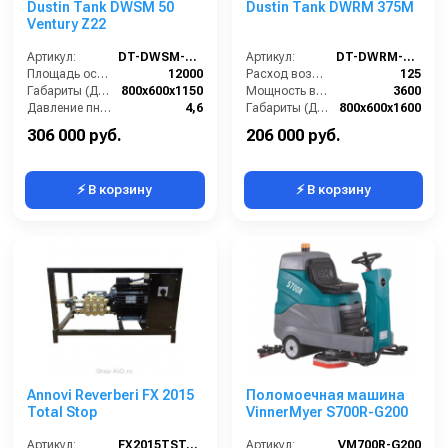
Dustin Tank DWSM 50
Dustin Tank DWRM 375M
Ventury Z22
Артикул:
DT-DWSM-50-Ventury-Z22
Артикул:
DT-DWRM-375M
Площадь основного фильтра (см2):
12000
Расход воздуха (л/сек):
125
Габариты (ДхШхВ):
800х600х1150
Мощность всасывающих турбин (Вт):
3600
Давление пневмосети (бар):
4,6
Габариты (ДхШхВ):
800х600х1600
Диаметр всасывающего отверстия (мм):
60
Площадь основного фильтра (см2):
20000
306 000 руб.
206 000 руб.
⚡ В корзину
⚡ В корзину
Annovi Reverberi FX 2015
Поломоечная машина
Total Stop
VinnerMyer S700R-G200
Артикул:
FX2015TST-AR
Артикул:
VM700R-G200