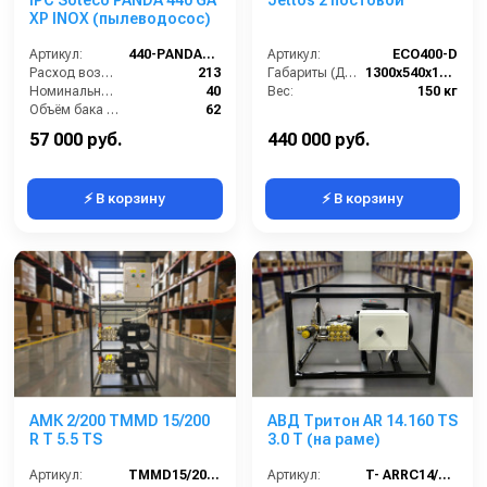
XP INOX (пылеводосос)
Артикул:
440-PANDA-GA-XP
Артикул:
ECO400-D
Расход воздуха (л/сек):
213
Габариты (ДхШхВ):
1300х540х1360
Номинальный диаметр принадлежностей (мм):
40
Вес:
150 кг
Объём бака (л):
62
Рабочая ширина основной насадки (мм):
Отсутствует
57 000 руб.
440 000 руб.
⚡ В корзину
⚡ В корзину
АМК 2/200 TMMD 15/200
АВД Тритон AR 14.160 TS
R T 5.5 TS
3.0 Т (на раме)
Артикул:
TMMD15/200RT5.5TS
Артикул:
T- ARRC14/160