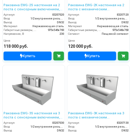
Раковина EWG-2S настенная на 2
Раковина EWG-2К настенная на 2
поста с сенсорным включением,
поста с механическим
нерж. сталь, общая чаша
включением, нерж. сталь, общая
Артикул
83207020
Артикул
83207120
чаша
Вход
1/2 внутренняя резьба
Вход
1/2 внутренняя резьба
Выход
DN32
Выход
DN32
Материал
Нержавеющая сталь
Материал
Нержавеющая сталь
Габаритные размеры, мм
975x546x760
Габаритные размеры, мм
975x546x760
Напряжение, В
230
Сегмент
Пищевой сегмент
Цена
Цена
118 000 руб.
120 000 руб.
Купить
Купить
Раковина EWG-3S настенная на 3
Раковина EWG-3К настенная на 3
поста с сенсерным включением,
поста с механическим
нерж. сталь, общая чаша
включением, нерж. сталь, общая
Артикул
83207030
Артикул
83207130
чаща
Вход
1/2 внутренняя резьба
Вход
1/2 внутренняя резьба
Выход
DN32
Выход
DN32