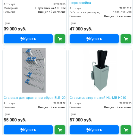
нержавейка
Артикул
83207005
Материал
Нержавейка AISI 304
Артикул
78001312
Сегмент
Пищевой сегмент
Габаритные размеры, мм
1000х350х420
Сегмент
Пищевой сегмент
Цена
Цена
39 000 руб.
47 000 руб.
Купить
Купить
Стеллаж для хранения обуви ELR-20
Стерилизатор ножей HL-MB H010
Артикул
78000146
Артикул
78002285
Сегмент
Пищевой сегмент
Сегмент
Пищевой сегмент
Цена
Цена
55 000 руб.
57 000 руб.
Купить
Купить