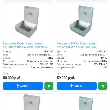
Раковина EWG-1К настенная
Раковина EWG-1S настенная
однопостовая с механическим
однопостовая с сенсорным
включением, нерж. сталь, прям.
включением, нерж. сталь, прям.
Артикул
83207115
Артикул
83207015
чаша
чаша
Вход
1/2 внутренняя резьба
Вход
1/2 внутренняя резьба
Выход
DN32
Выход
DN32
Материал
Нержавеющая сталь
Материал
Нержавейка AISI 304
Габаритные размеры, мм
503x461x813
Габаритные размеры, мм
503x461x813
Сегмент
Пищевой сегмент
Напряжение, В
230
Цена
Цена
58 000 руб.
59 000 руб.
Купить
Купить