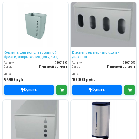
Корзина для использованной
Диспенсер перчаток для 4
бумаги, закрытая модель, 40 л,
упаковок
нерж.сталь
Артикул
78001307
Артикул
78001297
Сегмент
Пищевой сегмент
Сегмент
Пищевой сегмент
Цена
Цена
9 900 руб.
10 000 руб.
Купить
Купить