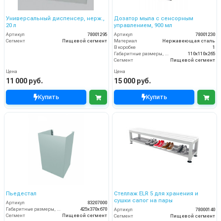
Универсальный диспенсер, нерж.,
Дозатор мыла с сенсорным
20 л
управлением, 900 мл
Артикул
78001295
Артикул
78001230
Сегмент
Пищевой сегмент
Материал
Нержавеющая сталь
В коробке
1
Габаритные размеры, мм
110x110x265
Сегмент
Пищевой сегмент
Цена
Цена
11 000 руб.
15 000 руб.
Купить
Купить
Пьедестал
Стеллаж ELR 5 для хранения и
сушки сапог на пары
Артикул
83207000
Габаритные размеры, мм
425x370x670
Артикул
78000140
Сегмент
Пищевой сегмент
Сегмент
Пищевой сегмент