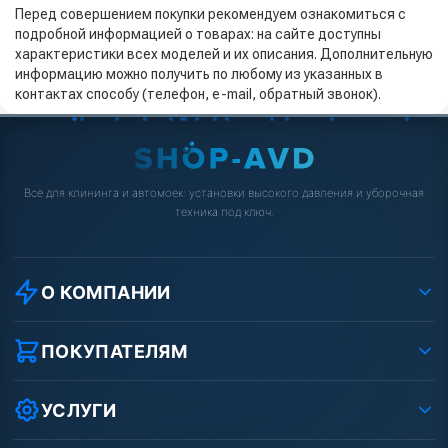
Перед совершением покупки рекомендуем ознакомиться с
подробной информацией о товарах: на сайте доступны
характеристики всех моделей и их описания. Дополнительную
информацию можно получить по любому из указанных в
контактах способу (телефон, e-mail, обратный звонок).
Всё для клининга и автомоек: установки высокого давления и уборочная
техника под ключ.
О КОМПАНИИ
О компании
Реквизиты ООО «Шоп АВД»
ПОКУПАТЕЛЯМ
Защита данных клиента
Как заказать?
Условия соглашения
Оплата
УСЛУГИ
Вакансии
Доставка
Ремонт АВД