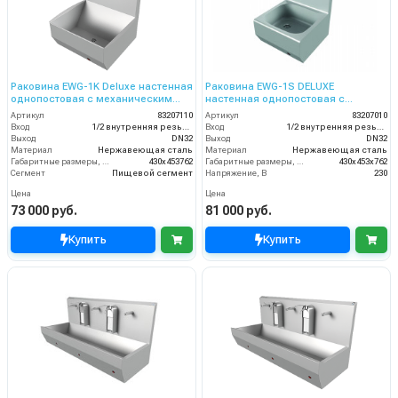
Раковина EWG-1K Deluxe настенная
Раковина EWG-1S DELUXE
однопостовая с механическим
настенная однопостовая с
включением, нерж. сталь
сенсорным включением, нерж.
Артикул
83207110
Артикул
83207010
сталь, кругл. чаша
Вход
1/2 внутренняя резьба
Вход
1/2 внутренняя резьба
Выход
DN32
Выход
DN32
Материал
Нержавеющая сталь
Материал
Нержавеющая сталь
Габаритные размеры, мм
430x453762
Габаритные размеры, мм
430x453x762
Сегмент
Пищевой сегмент
Напряжение, В
230
Цена
Цена
73 000 руб.
81 000 руб.
Купить
Купить