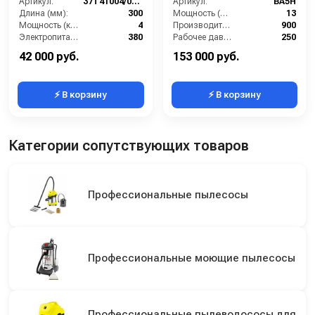
Артикул:
37T41004/0IN2A2M0
Артикул:
BA5H
Длина (мм):
300
Мощность (л/с):
13
Мощность (кВт):
4
Производительность (л/ч):
900
Электропитание (В):
380
Рабочее давление (бар):
250
Обороты двигателя (об/мин):
1450
Обороты двигателя (об/мин):
1450
42 000 руб.
153 000 руб.
⚡ В корзину
⚡ В корзину
Категории сопутствующих товаров
Профессиональные пылесосы
Профессиональные моющие пылесосы
Профессиональные пылеводососы для