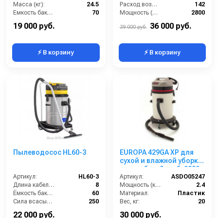
Масса (кг):
24.5
Расход воздуха (л/сек):
142
Емкость бака для мусора (л):
70
Мощность (Вт):
2800
Потребляемая мощность (кВт):
2
Напряжение (В):
220
19 000 руб.
36 000 руб.
39 000 руб.
⚡ В корзину
⚡ В корзину
Пылеводосос HL60-3
EUROPA 429GA XP для
сухой и влажной уборки
пласт. бак, 2 турб, 2800
Артикул:
HL60-3
Вт, 62 л.
Артикул:
ASDO05247
Длина кабеля (м):
8
Мощность (кВт):
2.4
Ёмкость бака (л):
60
Материал:
Пластик
Сила всасывания (мбар):
250
Вес, кг:
20
Напряжение (В):
220
Габаритные размеры, мм:
500х500х990
22 000 руб.
30 000 руб.