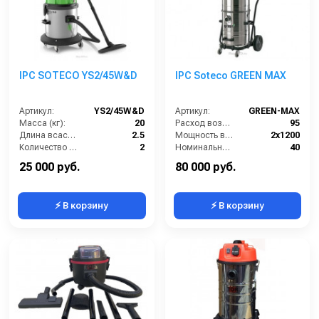
IPC SOTECO YS2/45W&D
IPC Soteco GREEN MAX
Артикул:
YS2/45W&D
Артикул:
GREEN-MAX
Масса (кг):
20
Расход воздуха (л/сек):
95
Длина всасывающего шланга (м):
2.5
Мощность всасывающей турбины (Вт):
2х1200
Количество турбин (шт):
2
Номинальный диаметр принадлежностей (мм):
40
Емкость бака для мусора (л):
45
Объём бака для грязной воды (л):
78
25 000 руб.
80 000 руб.
⚡ В корзину
⚡ В корзину