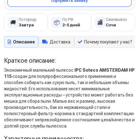
Оформить заявку
По городу
По РФ
Самовывоз
🚚
📦
🏬
Завтра
2–5 дней
Сочи
Описание
Доставка
Почему покупают у нас?
Краткое описание:
Экономичный маленький пылесос
IPC Soteco AMSTERDAM HP
115
создан для полупрофессионального применения и
способен собирать как сухую пыль, так и небольшие объемы
жидкостей. Его использование несет минимальные
эксплуатационные расходы – устройство может работать без
мешка для сбора пыли. Малые вес и размер, высокая
производительность, бак из нержавеющей стали и
полиэстеровый фильтр-корзина в стандартной комплектации
обеспечивают непревзойденное соотношение цена/качество и
долгий срок службы пылесоса.
Характерные преимущества: