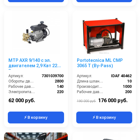
MTP AXR 9/140 с эл.
Portotecnica ML CMP
двигателем 2,9 Квт 220
3065 T (By-Pass)
В
Артикул:
7301039700
Артикул:
IDAF 40462
Обороты двигателя (об/мин):
2800
Длина шланга ВД (м):
10
Рабочее давление (бар):
140
Производительность (л/ч):
1000
Электропитание (В):
220
Рабочее давление (бар):
200
Мощность (кВт):
2.9
Мощность (кВт):
7.5
62 000 руб.
176 000 руб.
190 000 руб.
⚡ В корзину
⚡ В корзину