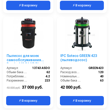
⚡ В корзину
⚡ В корзину
Пылесос для моек
IPC Soteco GREEN 423
самообслуживания
(пылеводосос)
Panda 440 GA XP Plast
CARWASH
Артикул:
13743 ASDO
Артикул:
GREEN423
Объем бака (л):
62
Расход воздуха (л/сек):
120
Потребляемая мощность (кВт):
4.2
Номинальный диаметр принадлежностей (мм):
40
Разрежение / сила всасывания (мбар):
223
Объём бака (л):
63
Масса (кг):
22
Рабочая ширина основной насадки (мм):
400
37 000 руб.
42 000 руб.
40 000 руб.
⚡ В корзину
⚡ В корзину