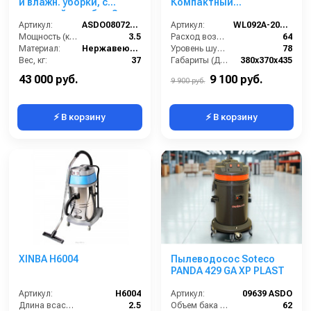
и влажн. уборки, с
Компактный
тележкой,мет.бак,3
водопылесос для
турб,3500Вт,62 л. полн.
Артикул:
ASDO08072/MEC 440M XP
работы с
Артикул:
WL092A-20L INOX
компл.
Мощность (кВт):
3.5
электроинструментом
Расход воздуха (л/сек):
64
Материал:
Нержавеющая сталь
Уровень шума (дБ(А)):
78
Вес, кг:
37
Габариты (ДхШхВ):
380х370х435
Габаритные размеры, мм:
650х590х100
Длина сетевого шнура (м):
10
43 000 руб.
9 100 руб.
9 900 руб.
⚡ В корзину
⚡ В корзину
XINBA H6004
Пылеводосос Soteco
PANDA 429 GA XP PLAST
Артикул:
H6004
Артикул:
09639 ASDO
Длина всасывающего шланга (м):
2.5
Объем бака (л):
62