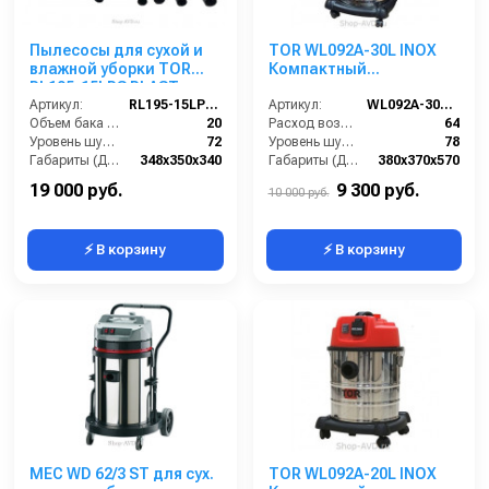
Пылесосы для сухой и
TOR WL092A-30L INOX
влажной уборки TOR
Компактный
RL195-15LPS PLAST
водопылесос для
Артикул:
RL195-15LPS PLAST
работы с
Артикул:
WL092A-30L INOX
Объем бака (л):
20
электроинструментом
Расход воздуха (л/сек):
64
Уровень шума (дБ):
72
Уровень шума (дБ(А)):
78
Габариты (ДхШхВ):
348х350х340
Габариты (ДхШхВ):
380х370х570
Кол-во турбин:
1
Длина сетевого шнура (м):
10
19 000 руб.
9 300 руб.
10 000 руб.
⚡ В корзину
⚡ В корзину
MEC WD 62/3 ST для сух.
TOR WL092A-20L INOX