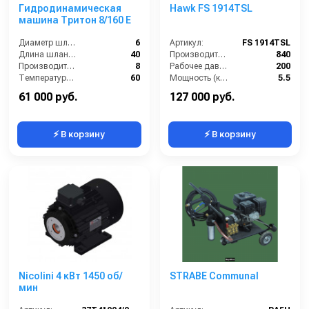
Гидродинамическая
Hawk FS 1914TSL
машина Тритон 8/160 Е
Диаметр шланга (⌀) мм::
6
Артикул:
FS 1914TSL
Длина шланга (м):
40
Производительность (л/ч):
840
Производительность (л/мин):
8
Рабочее давление (бар):
200
Температура жидкости (°С) max:
60
Мощность (кВт):
5.5
Электропитание (В):
380
61 000 руб.
127 000 руб.
⚡ В корзину
⚡ В корзину
Nicolini 4 кВт 1450 об/
STRABE Communal
мин