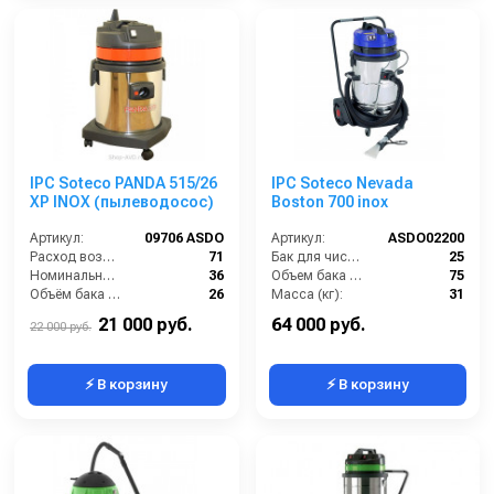
IPC Soteco PANDA 515/26
IPC Soteco Nevada
XP INOX (пылеводосос)
Boston 700 inox
Артикул:
09706 ASDO
Артикул:
ASDO02200
Расход воздуха (л/сек):
71
Бак для чистой воды (л):
25
Номинальный диаметр принадлежностей (мм):
36
Объем бака (л):
75
Объём бака (л):
26
Масса (кг):
31
Рабочая ширина основной насадки (мм):
250
Потребляемая мощность (Вт):
2400
21 000 руб.
64 000 руб.
22 000 руб.
⚡ В корзину
⚡ В корзину