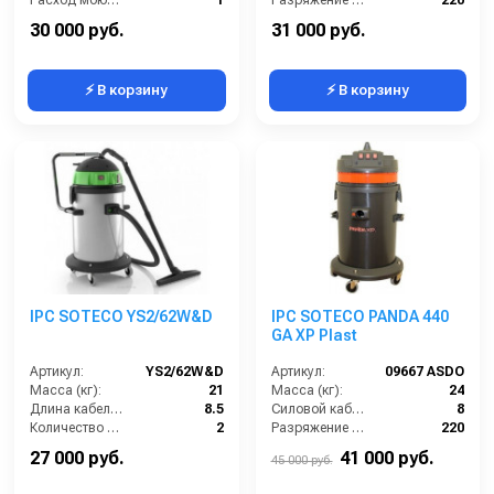
Расход моющего раствора (л/мин):
1
Разряжение (мБар):
220
Разряжение (мБар):
220
Размеры (ДхШхВ):
390х390х620
30 000 руб.
31 000 руб.
⚡ В корзину
⚡ В корзину
IPC SOTECO YS2/62W&D
IPC SOTECO PANDA 440
GA XP Plast
Артикул:
YS2/62W&D
Артикул:
09667 ASDO
Масса (кг):
21
Масса (кг):
24
Длина кабеля (м):
8.5
Силовой кабель (м):
8
Количество турбин (шт):
2
Разряжение (мБар):
220
Емкость бака для мусора (л):
62
Размеры (ДхШхВ):
500x500x870
27 000 руб.
41 000 руб.
45 000 руб.