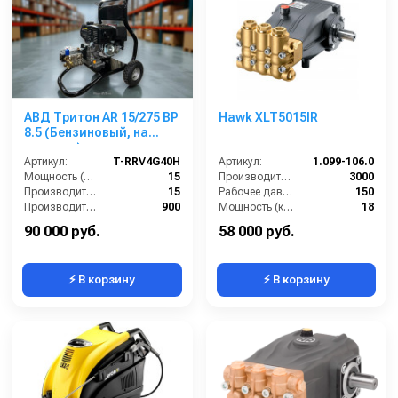
АВД Тритон AR 15/275 ВР
Hawk XLT5015IR
8.5 (Бензиновый, на
тележке)
Артикул:
T-RRV4G40H
Артикул:
1.099-106.0
Мощность (л/с):
15
Производительность (л/ч):
3000
Производительность (л/мин):
15
Рабочее давление (бар):
150
Производительность (л/ч):
900
Мощность (кВт):
18
Рабочее давление (бар):
275
Масса (кг):
17
90 000 руб.
58 000 руб.
⚡ В корзину
⚡ В корзину