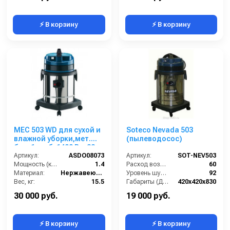
⚡ В корзину
⚡ В корзину
MEC 503 WD для сухой и
Soteco Nevada 503
влажной уборки,мет.
(пылеводосос)
бак, 1 турб, 1400 Вт, 32 л.
полн. компл.
Артикул:
ASDO08073
Артикул:
SOT-NEV503
Мощность (кВт):
1.4
Расход воздуха (л/сек):
60
Материал:
Нержавеющая сталь
Уровень шума (дБ(А)):
92
Вес, кг:
15.5
Габариты (ДхШхВ):
420х420х830
Габаритные размеры, мм:
430х430х830
Номинальный диаметр принадлежностей (мм):
40
30 000 руб.
19 000 руб.
⚡ В корзину
⚡ В корзину