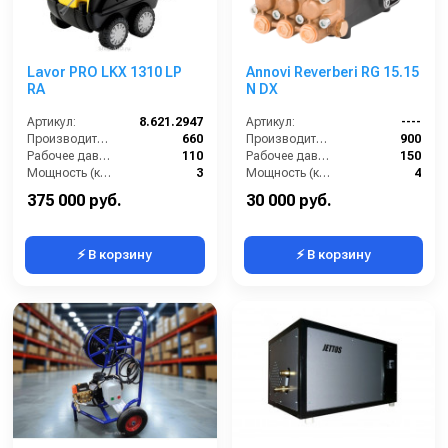
Lavor PRO LKX 1310 LP
Annovi Reverberi RG 15.15
RA
N DX
Артикул:
8.621.2947
Артикул:
----
Производительность (л/ч):
660
Производительность (л/ч):
900
Рабочее давление (бар):
110
Рабочее давление (бар):
150
Мощность (кВт):
3
Мощность (кВт):
4
Электропитание (В):
220
Масса (кг):
7.6
375 000 руб.
30 000 руб.
⚡ В корзину
⚡ В корзину