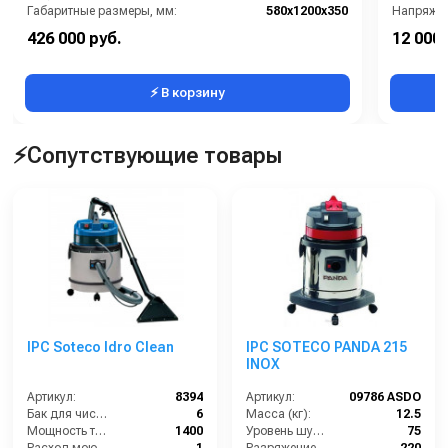
Габаритные размеры, мм:
580x1200x350
Напряжен
Напряжение, В:
230
HEPA филь
426 000 руб.
12 000 
Сегмент:
Пищевой сегмент
⚡ В корзину
⚡Сопутствующие товары
IPC Soteco Idro Clean
IPC SOTECO PANDA 215
INOX
Артикул:
8394
Артикул:
09786 ASDO
Бак для чистой воды (л):
6
Масса (кг):
12.5
Мощность турбины (Вт):
1400
Уровень шума (дБ):
75