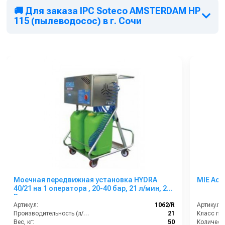
🚚 Для заказа IPC Soteco AMSTERDAM HP
115 (пылеводосос) в г. Сочи
Моечная передвижная установка HYDRA
MIE Acq
40/21 на 1 оператора , 20-40 бар, 21 л/мин, 230
В
Артикул:
1062/R
Артикул:
Производительность (л/мин):
21
Класс пы
Вес, кг:
50
Количеств