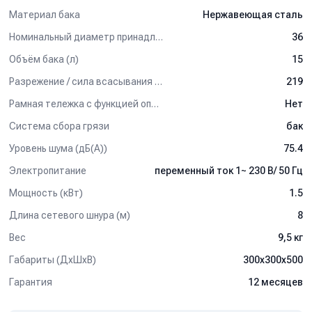
Материал бака
Нержавеющая сталь
Компактный пылеводосос подходит для ежедневного
использования в небольших офисах, магазинах, гостиницах и
Номинальный диаметр принадлежностей (мм)
36
больницах.
Объём бака (л)
15
Разрежение / сила всасывания (мбар)
219
Рамная тележка с функцией опрокидывания бака
Нет
Система сбора грязи
бак
Уровень шума (дБ(А))
75.4
Электропитание
переменный ток 1~ 230 В/ 50 Гц
Мощность (кВт)
1.5
Длина сетевого шнура (м)
8
Вес
9,5 кг
Габариты (ДхШхВ)
300x300x500
Гарантия
12 месяцев