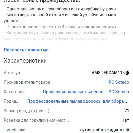
- Одноступенчатая высокооборотистая турбина by-pass
- Бак из нержавеющей стали с высокой устойчивостью к
ударам.
- Пластмассовая тележка на 4 направляющих колесиках.
- Возможность установки дополнительного бумажного фильтр-
мешка (при использовании функции «сухая уборка»).
- В стандартной комплектации – фильтр-корзина.
Показать полностью
- Полный набор различных аксессуаров.
Характеристики
Комплект поставки:
- Гибкий всасывающий шланг.
Артикул
AMSTERDAM115
- Удлинительная трубка алюминий/пластик 2х0.5 м.
Производитель товара
IPC Soteco
- Соединительное колено.
- Комби-насадка для сбора сухой грязи.
Категория
Профессиональные пылесосы IPC Soteco
- Насадка для сбора жидкой грязи.
Подкатегория
Профессиональные пылеводососы для сбора сухой и жидкой грязи IPC Soteco
- Насадка для мебели.
- Насадка щелевая.
Расход воздуха (л/сек)
71
- Круглая щетка.
- Полиэстеровый фильтр-корзина конической формы.
Розетка для подключения инструмента
Нет
Тип уборки
сухая и сбор жидкостей
Применение: