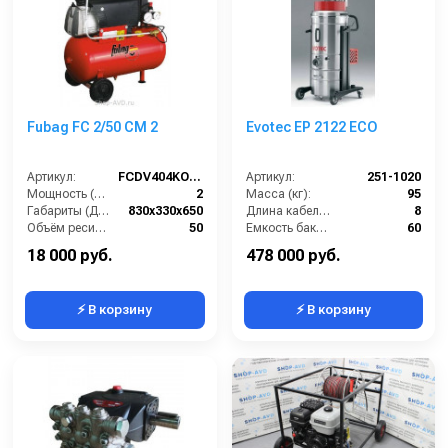
Fubag FC 2/50 CM 2
Evotec EP 2122 ECO
Артикул:
FCDV404KOA618
Артикул:
251-1020
Мощность (л/с):
2
Масса (кг):
95
Габариты (ДхШхВ):
830х330х650
Длина кабеля (м):
8
Объём ресивера (л):
50
Емкость бака для мусора (л):
60
Производительность на выходе (л/мин):
222
Потребляемая мощность (кВт):
2.2
18 000 руб.
478 000 руб.
⚡ В корзину
⚡ В корзину