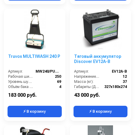
Truvox MULTIWASH 240 P
Тяговый аккумулятор
Discover EV12A-B
Артикул:
MW240/PUMP/EURO
Артикул:
EV12A-B
Рабочая ширина (мм):
250
Напряжение (В):
12
Уровень шума (дБ):
69
Масса (кг):
37
Объём бака (л):
4
Габариты (ДхШхВ):
327x180x274
Потребляемая мощность (Вт):
400
Ёмкость аккумуляторов (Ач):
105
183 000 руб.
43 000 руб.
⚡ В корзину
⚡ В корзину