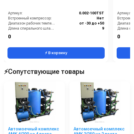
- Сертификат.
Артикул:
0.002-100TST
Артикул:
Встроенный компрессор:
Нет
Встроенн
Диапазон рабочих температур (°C):
от -30 до +50
Длина спирального шланга (м):
9
Жетоноприёмник:
опция
Жетонопр
0
0
Количество цилиндров компрессора (шт):
1
⚡ В корзину
⚡Сопутствующие товары
Автомоечный комплекс
Автомоечный комплекс