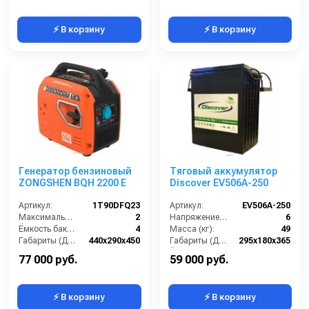
⚡ В корзину
⚡ В корзину
Генератор бензиновый
Тяговый аккумулятор
ZONGSHEN BQH 2200 E
Discover EV506A-250
Артикул:
1T90DFQ23
Артикул:
EV506A-250
Максимальная мощность (кВА):
2
Напряжение (В):
6
Ёмкость бака (л):
4
Масса (кг):
49
Габариты (ДхШхВ):
440х290х450
Габариты (ДхШхВ):
295х180х365
Количество фаз:
одна
Ёмкость аккумуляторов (Ач):
330
77 000 руб.
59 000 руб.
⚡ В корзину
⚡ В корзину