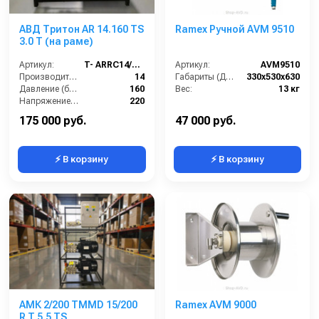
АВД Тритон AR 14.160 TS
Ramex Ручной AVM 9510
3.0 Т (на раме)
Артикул:
T- ARRC14/160
Артикул:
AVM9510
Производительность (л/мин):
14
Габариты (ДхШхВ):
330x530x630
Давление (бар):
160
Вес:
13 кг
Напряжение (В):
220
Двигатель:
TOR 3 кВт
175 000 руб.
47 000 руб.
⚡ В корзину
⚡ В корзину
АМК 2/200 TMMD 15/200
Ramex AVM 9000
R T 5.5 TS