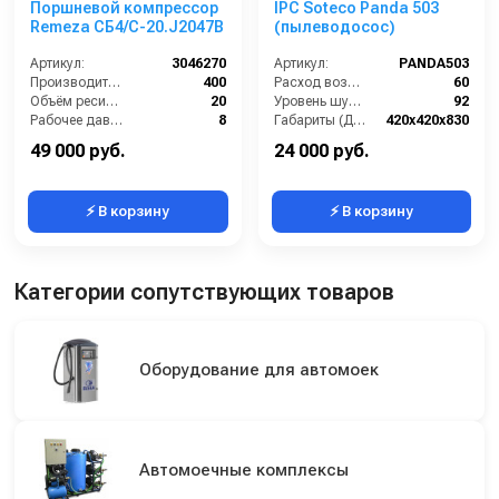
Поршневой компрессор
IPC Soteco Panda 503
Remeza СБ4/С-20.J2047B
(пылеводосос)
Артикул:
3046270
Артикул:
PANDA503
Производительность (л/мин):
400
Расход воздуха (л/сек):
60
Объём ресивера (л):
20
Уровень шума (дБ(А)):
92
Рабочее давление (бар):
8
Габариты (ДхШхВ):
420х420х830
Мощность (кВт):
2.2
Номинальный диаметр принадлежностей (мм):
40
49 000 руб.
24 000 руб.
⚡ В корзину
⚡ В корзину
Категории сопутствующих товаров
Оборудование для автомоек
Автомоечные комплексы