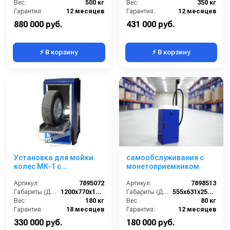
Вес:
500 кг
Вес:
350 кг
Гарантия:
12 месяцев
Гарантия:
12 месяцев
880 000 руб.
431 000 руб.
⚡ В корзину
⚡ В корзину
Установка для мойки
самообслуживания с
колес МК-1 с
монетоприемником
подвижными
распылителями
Артикул:
7895072
Артикул:
7898513
Габариты (ДхШхВ):
1200х770х1440
Габариты (ДхШхВ):
555x631x2505(1361)
Вес:
180 кг
Вес:
80 кг
Гарантия:
18 месяцев
Гарантия:
12 месяцев
330 000 руб.
180 000 руб.