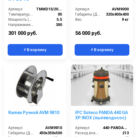
Артикул:
TMMD15/200RT5.5TS
Артикул:
AVM9000
Температура (°C):
85
Габариты (ДхШхВ):
320x400x400
Мощность (Вт):
5.5
Вес:
9 кг
Напряжение (В):
380
Рабочее давление (бар):
200
301 000 руб.
56 000 руб.
⚡ В корзину
⚡ В корзину
Ramex Ручной AVM 9810
IPC Soteco PANDA 440 GA
XP INOX (пылеводосос)
Артикул:
AVM9810
Артикул:
440-PANDA-GA-XP
Габариты (ДхШхВ):
450x350x500
Расход воздуха (л/сек):
213