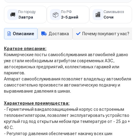
По городу
По РФ
Самовывоз
🚚
📦
🏬
Завтра
2–5 дней
Сочи
Описание
Доставка
Почему покупают у нас?
Краткое описание:
Коммерческие посты самообслуживания автомобилей давно
уже стали необходимым атрибутом современных АЗС,
автосервисных предприятий, коллективных гаражей или
паркингов.
Аппарат самообслуживания позволяет владельцу автомобиля
самостоятельно произвести автоматическую подкачку и
выравнивание давления в шинах.
Характерные преимущества:
- Герметичный вандалозащищенный корпус со встроенным
тепловентилятором, позволяет эксплуатировать устройство
круглый год под открытым небом при температуре от - 25 до +
40 С.
- Регулятор давления обеспечивает накачку всех шин