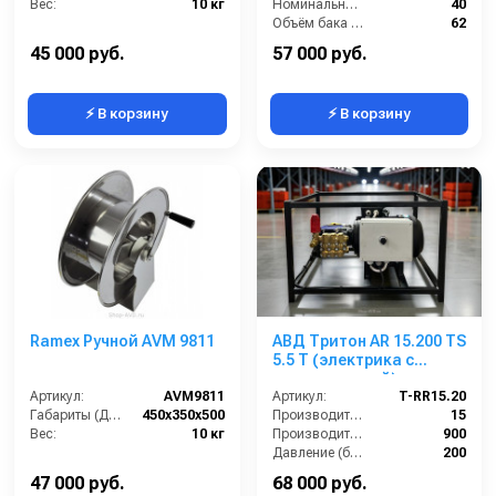
Вес:
10 кг
Номинальный диаметр принадлежностей (мм):
40
Объём бака (л):
62
Рабочая ширина основной насадки (мм):
Отсутствует
45 000 руб.
57 000 руб.
⚡ В корзину
⚡ В корзину
Ramex Ручной AVM 9811
АВД Тритон AR 15.200 TS
5.5 Т (электрика с
теплозащитой)
Артикул:
AVM9811
Артикул:
T-RR15.20
Габариты (ДхШхВ):
450x350x500
Производительность (л/мин):
15
Вес:
10 кг
Производительность (л/ч):
900
Давление (бар):
200
Напряжение (В):
380
47 000 руб.
68 000 руб.