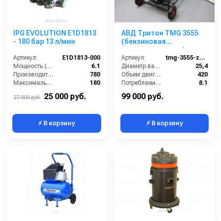
IPG EVOLUTION E1D1813
АВД Тритон TMG 3555
- 180 бар 13 л/мин
(бензиновая
каналопромывка)
Артикул:
E1D1813-000
Артикул:
tmg-3555-zs-gb-420-e
Мощность (л/с):
6.1
Диаметр вала (мм):
25,4
Производительность (л/ч):
780
Объем двигателя (см3):
420
Максимальное давление воды (бар):
180
Потребляемая мощность (кВт):
8.1
Объём заливаемого масла (л):
0.25
Производительность (л/мин):
21
25 000 руб.
99 000 руб.
27 000 руб.
⚡ В корзину
⚡ В корзину