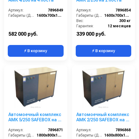
АМК 4/200 на 4 поста
АМК 2/250 на 2 поста
Артикул:
7896849
Артикул:
7896854
Габариты (ДхШхВ):
1600х700х1500
Габариты (ДхШхВ):
1600х700х1500
Вес:
300 кг
Гарантия:
12 месяцев
582 000 руб.
339 000 руб.
⚡ В корзину
⚡ В корзину
Автомоечный комплекс
Автомоечный комплекс
АМК 5/250 SAFEBOX на 5
АМК 2/250 SAFEBOX на 2
постов
поста
Артикул:
7896871
Артикул:
7896868
Габариты (ДхШхВ):
1800х800х1500
Габариты (ДхШхВ):
1600х800х1300