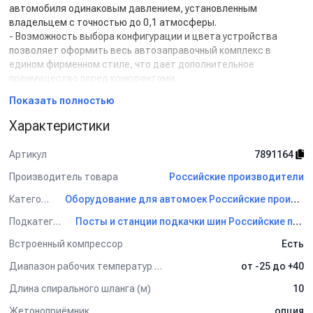
автомобиля одинаковым давлением, установленным
владельцем с точностью до 0,1 атмосферы.
- Возможность выбора конфигурации и цвета устройства
позволяет оформить весь автозаправочный комплекс в
едином фирменном стиле, что дает дополнительное
преимущество перед конкурентами.
Показать полностью
Внешнее устройство:
Корпус подкачки шин состоит из трех частей (см. рис.),
Характеристики
которые могут окрашиваться отдельно в разные цвета по
каталогу RAL, либо ППШ окрашивается целиком в один цвет.
Артикул
7891164
Стоимость покраски каждой части отдельно:
1. Верхняя часть.
Производитель товара
Российские производители
2. Средняя часть.
Категория
Оборудование для автомоек Российские производители
3. Нижняя часть.
В стандартную комплектацию входит полная покраска в один
Подкатегория
Посты и станции подкачки шин Российские производители
цвет; в два или более цветов - покраска оплачивается
Встроенный компрессор
Есть
отдельно.
Диапазон рабочих температур (°C)
от -25 до +40
Внутреннее устройство:
Пост Подкачки Шин состоит из автоматической
Длина спирального шланга (м)
10
компрессорной станции и устройства раздачи воды от
Жетоноприёмник
опция