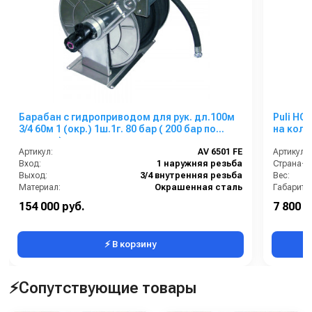
Барабан с гидроприводом для рук. дл.100м
Puli HG
3/4 60м 1 (окр.) 1ш.1г. 80 бар ( 200 бар по
на колёс
запросу)
Артикул:
AV 6501 FE
Артикул:
Вход:
1 наружняя резьба
Страна-п
Выход:
3/4 внутренняя резьба
Вес:
Материал:
Окрашенная сталь
Габариты
В коробке:
1
Гарантия:
154 000 руб.
7 800 р
Вес, кг:
50
⚡ В корзину
⚡Сопутствующие товары