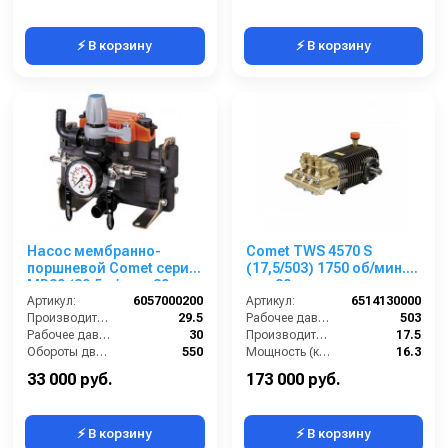
⚡ В корзину
⚡ В корзину
Насос мембранно-
Comet TWS 4570 S
поршневой Comet серия
(17,5/503) 1750 об/мин.
МР30 (29,5 л/мин; 30
вал 30мм
бар)
Артикул:
6057000200
Артикул:
6514130000
Производительность (л/мин):
29.5
Рабочее давление (бар):
503
Рабочее давление (бар):
30
Производительность (л/мин):
17.5
Обороты двигателя (об/мин):
550
Мощность (кВт):
16.3
By-pass:
Есть
Обороты двигателя (об/мин):
1750
33 000 руб.
173 000 руб.
⚡ В корзину
⚡ В корзину