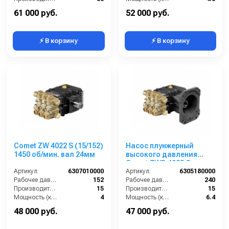
Температура (°C):
60
Обороты двигателя (об/мин):
1450
61 000 руб.
52 000 руб.
⚡ В корзину
⚡ В корзину
Comet ZW 4022 S (15/152)
Насос плунжерный
1450 об/мин. вал 24мм
высокого давления
Comet ZWD 4035 G
Артикул:
6307010000
(15/240) 3400 об/мин.Ø
Артикул:
6305180000
Рабочее давление (бар):
152
1”п.в.
Рабочее давление (бар):
240
Производительность (л/мин):
15
Производительность (л/мин):
15
Мощность (кВт):
4
Мощность (кВт):
6.4
Обороты двигателя (об/мин):
1450
Обороты двигателя (об/мин):
3400
48 000 руб.
47 000 руб.