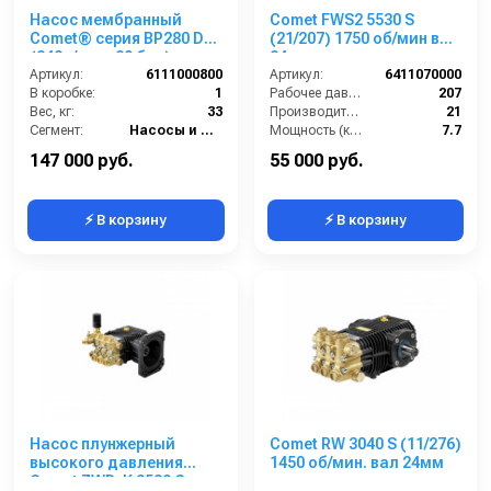
Насос мембранный
Comet FWS2 5530 S
Comet® серия ВP280 D
(21/207) 1750 об/мин вал
(248л/мин; 20 бар); вал
24мм
ВОМ 13/8
Артикул:
6111000800
Артикул:
6411070000
В коробке:
1
Рабочее давление (бар):
207
Вес, кг:
33
Производительность (л/мин):
21
Сегмент:
Насосы и насосные станции
Мощность (кВт):
7.7
Обороты двигателя (об/мин):
1750
147 000 руб.
55 000 руб.
⚡ В корзину
⚡ В корзину
Насос плунжерный
Comet RW 3040 S (11/276)
высокого давления
1450 об/мин. вал 24мм
Comet ZWD-K 3530 G