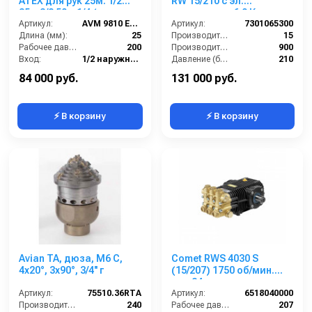
ATEX для рук 25м. 1/2
RW 15/210 с эл.
35м 3/8 50м 1/4 (нерж.
двигателем 6,9 Квт
AISI 316) 1/2ш.1/2ш. 200
Артикул:
AVM 9810 EX 316
220/380 В
Артикул:
7301065300
бар
Длина (мм):
25
Производительность (л/мин):
15
Рабочее давление (бар):
200
Производительность (л/ч):
900
Вход:
1/2 наружняя резьба
Давление (бар):
210
Выход:
1/2 наружняя резьба
Рабочее давление (бар):
210
84 000 руб.
131 000 руб.
⚡ В корзину
⚡ В корзину
Avian TA, дюза, M6 C,
Comet RWS 4030 S
4x20°, 3x90°, 3/4'' г
(15/207) 1750 об/мин.
вал 24мм
Артикул:
75510.36RTA
Артикул:
6518040000
Производительность (л/мин):
240
Рабочее давление (бар):
207