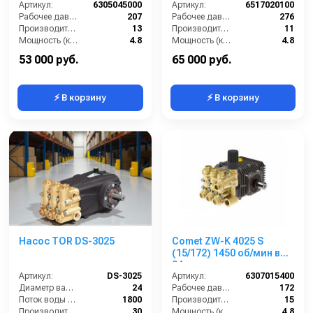
(13/207) 3400 об/мин.Ø
Артикул:
6305045000
Артикул:
6517020100
1”п.в.
Рабочее давление (бар):
207
Рабочее давление (бар):
276
Производительность (л/мин):
13
Производительность (л/мин):
11
Мощность (кВт):
4.8
Мощность (кВт):
4.8
Обороты двигателя (об/мин):
3400
Обороты двигателя (об/мин):
1450
53 000 руб.
65 000 руб.
⚡ В корзину
⚡ В корзину
Насос TOR DS-3025
Comet ZW-K 4025 S
(15/172) 1450 об/мин вал
24 мм
Артикул:
DS-3025
Артикул:
6307015400
Диаметр вала (мм):
24
Рабочее давление (бар):
172
Поток воды (л/час):
1800
Производительность (л/мин):
15
Производительность (л/мин):
30
Мощность (кВт):
4.8