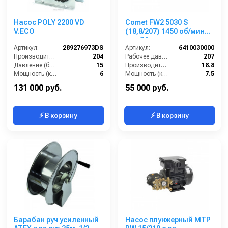
Насос POLY 2200 VD
Comet FW2 5030 S
V.ECO
(18,8/207) 1450 об/мин
вал 24мм
Артикул:
289276973DS
Артикул:
6410030000
Производительность (л/мин):
204
Рабочее давление (бар):
207
Давление (бар):
15
Производительность (л/мин):
18.8
Мощность (кВт):
6
Мощность (кВт):
7.5
Обороты двигателя (об/мин):
550
Обороты двигателя (об/мин):
1450
131 000 руб.
55 000 руб.
⚡ В корзину
⚡ В корзину
Барабан руч усиленный
Насос плунжерный MTP