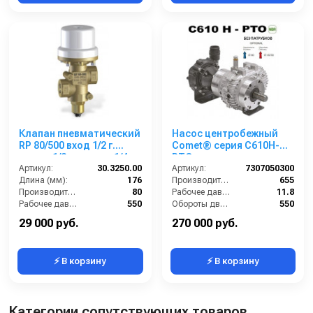
Клапан пневматический
Насос центробежный
RP 80/500 вход 1/2 г.
Comet® серия C610H-
выход 1/2 г. воздух 1/4 г.
PTO с
80 л/мин 560 бар
Артикул:
30.3250.00
мультиплекатором (655
Артикул:
7307050300
Длина (мм):
176
л/мин; 11,8 бар) без
Производительность (л/мин):
655
Производительность (л/мин):
80
патрубков
Рабочее давление (бар):
11.8
Рабочее давление (бар):
550
Обороты двигателя (об/мин):
550
Вход:
1/2 внутренняя резьба
В коробке:
1
29 000 руб.
270 000 руб.
⚡ В корзину
⚡ В корзину
Категории сопутствующих товаров