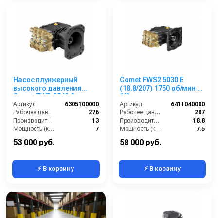
Насос плунжерный
Comet FWS2 5030 E
высокого давления
(18,8/207) 1750 об/мин 1”
Comet ZWD 3540 G
1/8 п.в.
(13/276) 3400 об/мин.Ø
Артикул:
6305100000
Артикул:
6411040000
1”п.в.
Рабочее давление (бар):
276
Рабочее давление (бар):
207
Производительность (л/мин):
13
Производительность (л/мин):
18.8
Мощность (кВт):
7
Мощность (кВт):
7.5
Обороты двигателя (об/мин):
3400
Обороты двигателя (об/мин):
1750
53 000 руб.
58 000 руб.
⚡ В корзину
⚡ В корзину