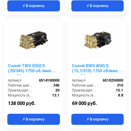
⚡ В корзину
⚡ В корзину
Comet TWS 5050 S
Comet RWS 4045 S
(20/345) 1750 об./мин.
(15,1/310) 1750 об/мин.
вал 24мм
вал 24мм
Артикул:
6514100000
Артикул:
6518250000
Рабочее давление (бар):
345
Рабочее давление (бар):
310
Производительность (л/мин):
20
Производительность (л/мин):
15.1
Мощность (кВт):
13.1
Мощность (кВт):
8.8
Обороты двигателя (об/мин):
1750
Обороты двигателя (об/мин):
1750
138 000 руб.
69 000 руб.
⚡ В корзину
⚡ В корзину