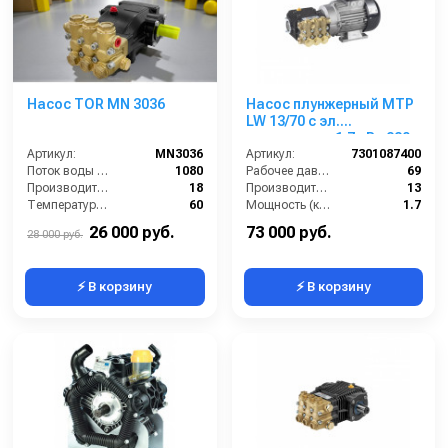
Насос TOR MN 3036
Насос плунжерный MTP
LW 13/70 с эл.
двигателем 1,7 кВт 220
Артикул:
MN3036
В
Артикул:
7301087400
Поток воды (л/час):
1080
Рабочее давление (бар):
69
Производительность (л/мин):
18
Производительность (л/мин):
13
Температура (°C):
60
Мощность (кВт):
1.7
Давление (бар):
200
Обороты двигателя (об/мин):
1450
26 000 руб.
73 000 руб.
28 000 руб.
⚡ В корзину
⚡ В корзину