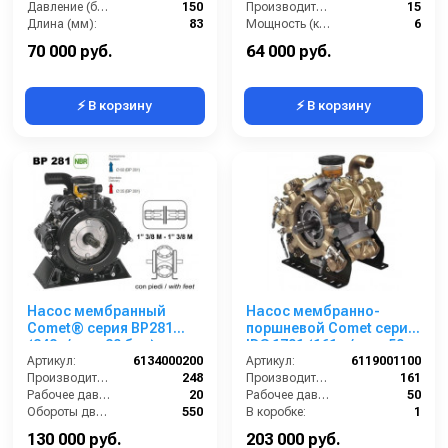
Давление (бар):
150
Производительность (л/мин):
15
Длина (мм):
83
Мощность (кВт):
6
Вход:
3/4 внутренняя резьба
Обороты двигателя (об/мин):
1750
70 000 руб.
64 000 руб.
⚡ В корзину
⚡ В корзину
Насос мембранный
Насос мембранно-
Comet® серия ВP281
поршневой Comet серия
(248л/мин; 20 бар); вал
IDS 1701 (161 л/мин; 50
ВОМ 13/8
Артикул:
6134000200
бар)
Артикул:
6119001100
Производительность (л/мин):
248
Производительность (л/мин):
161
Рабочее давление (бар):
20
Рабочее давление (бар):
50
Обороты двигателя (об/мин):
550
В коробке:
1
By-pass:
Есть
Сегмент:
Насосы и насосные станции
130 000 руб.
203 000 руб.