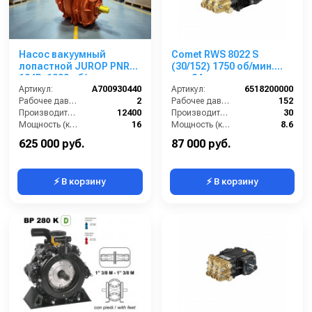
Насос вакуумный
Comet RWS 8022 S
лопастной JUROP PNR
(30/152) 1750 об/мин.
124D, 1300 об/мин, левое
вал 24мм
вращение,
Артикул:
A700930440
Артикул:
6518200000
пневмоклапан
Рабочее давление (бар):
2
Рабочее давление (бар):
152
Производительность (л/мин):
12400
Производительность (л/мин):
30
Мощность (кВт):
16
Мощность (кВт):
8.6
Обороты двигателя (об/мин):
1300
Обороты двигателя (об/мин):
1750
625 000 руб.
87 000 руб.
⚡ В корзину
⚡ В корзину