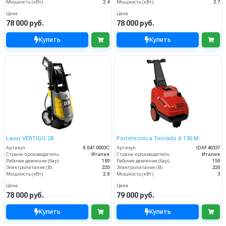
Мощность (кВт)
2.4
Мощность (кВт)
2.7
Цена
Цена
78 000 руб.
78 000 руб.
Купить
Купить
Lavor VERTIGO 28
Portotecnica Tornado А 130 М
Артикул
8.047.0003C
Артикул
IDAF40337
Страна-производитель
Италия
Страна-производитель
Италия
Рабочее давление (бар)
180
Рабочее давление (бар)
150
Электропитание (В)
220
Электропитание (В)
220
Мощность (кВт)
2.8
Мощность (кВт)
3
Цена
Цена
78 000 руб.
79 000 руб.
Купить
Купить