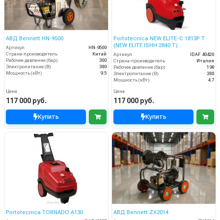
АВД Bennett HN‑9500
Portotecnica NEW ELITE-C 1813P T
(NEW ELITE ISHH 2840 T)
Артикул
HN‑9500
Страна-производитель
Китай
Артикул
IDAF 40420
Рабочее давление (бар)
300
Страна-производитель
Италия
Электропитание (В)
380
Рабочее давление (бар)
190
Мощность (кВт)
9.5
Электропитание (В)
380
Мощность (кВт)
4.7
Цена
Цена
117 000 руб.
117 000 руб.
Купить
Купить
Portotecnica TORNADO А130
АВД Bennett ZX2014