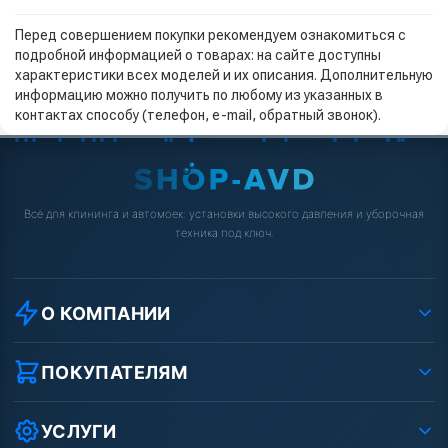
Перед совершением покупки рекомендуем ознакомиться с
подробной информацией о товарах: на сайте доступны
характеристики всех моделей и их описания. Дополнительную
информацию можно получить по любому из указанных в
контактах способу (телефон, e-mail, обратный звонок).
Всё для клининга и автомоек: установки высокого давления и уборочная
техника под ключ.
О КОМПАНИИ
О компании
Реквизиты ООО «Шоп АВД»
ПОКУПАТЕЛЯМ
Защита данных клиента
Как заказать?
Условия соглашения
Оплата
УСЛУГИ
Вакансии