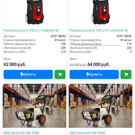
Portotecnica G 155-C I 1508 AO-M
Portotecnica G-165 C P I 1610 AO-M
Артикул
IDAF 94242
Артикул
IDAF 94245
Страна-производитель
Италия
Страна-производитель
Италия
Рабочее давление (бар)
160
Рабочее давление (бар)
170
Электропитание (В)
220
Электропитание (В)
220
Мощность (кВт)
2.5
Мощность (кВт)
3
Цена
Цена
62 000 руб.
64 000 руб.
69 000 руб.
Купить
Купить
АВД Bennett HN‑3700
АВД Bennett HN‑4000