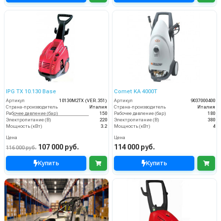
IPG TX 10.130 Base
Comet KA 4000T
Артикул
10130M2TX (VER.351)
Артикул
9037000400
Страна-производитель
Италия
Страна-производитель
Италия
Рабочее давление (бар)
150
Рабочее давление (бар)
180
Электропитание (В)
220
Электропитание (В)
380
Мощность (кВт)
3.2
Мощность (кВт)
4
Цена
Цена
107 000 руб.
114 000 руб.
116 000 руб.
Купить
Купить