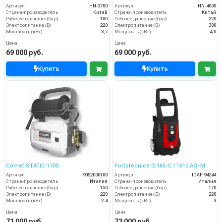
Артикул
HN‑3700
Артикул
HN‑4000
Страна-производитель
Китай
Страна-производитель
Китай
Рабочее давление (бар)
180
Рабочее давление (бар)
220
Электропитание (В)
220
Электропитание (В)
380
Мощность (кВт)
3,7
Мощность (кВт)
4,0
Цена
Цена
69 000 руб.
69 000 руб.
Купить
Купить
Comet STATIC 1700
Portotecnica G 165-C I 1610 AO-M
Артикул
9052000100
Артикул
IDAF 94244
Страна-производитель
Италия
Страна-производитель
Италия
Рабочее давление (бар)
150
Рабочее давление (бар)
170
Электропитание (В)
220
Электропитание (В)
220
Мощность (кВт)
2.4
Мощность (кВт)
3
Цена
Цена
71 000 руб.
73 000 руб.