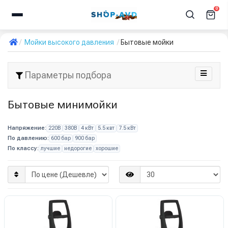
0
Мойки высокого давления
Бытовые мойки
Параметры подбора
Бытовые минимойки
Напряжение:
220В
380В
4 кВт
5.5 квт
7.5 кВт
По давлению:
600 бар
900 бар
По классу:
лучшие
недорогие
хорошие