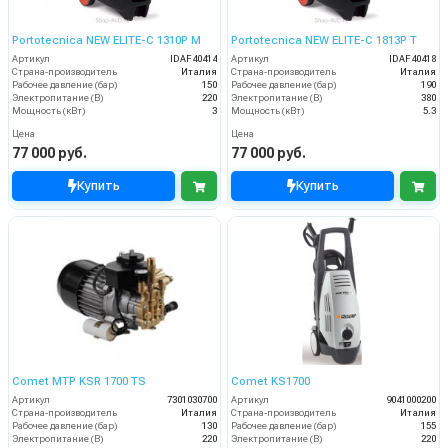
Portotecnica NEW ELITE-C 1310P M
Portotecnica NEW ELITE-C 1813P T
Артикул
IDAF40414
Артикул
IDAF40418
Страна-производитель
Италия
Страна-производитель
Италия
Рабочее давление (бар)
150
Рабочее давление (бар)
190
Электропитание (В)
220
Электропитание (В)
380
Мощность (кВт)
3
Мощность (кВт)
5.3
Цена
Цена
77 000 руб.
77 000 руб.
Купить
Купить
Comet MTP KSR 1700 TS
Comet KS1700
Артикул
7301030700
Артикул
9041000200
Страна-производитель
Италия
Страна-производитель
Италия
Рабочее давление (бар)
130
Рабочее давление (бар)
155
Электропитание (В)
220
Электропитание (В)
220