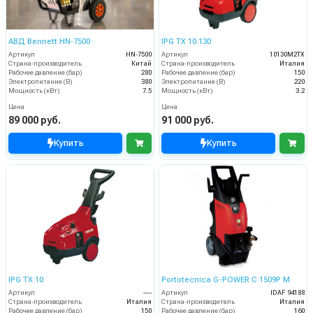
АВД Bennett HN‑7500
IPG TX 10.130
Артикул
HN‑7500
Артикул
10130M2TX
Страна-производитель
Китай
Страна-производитель
Италия
Рабочее давление (бар)
280
Рабочее давление (бар)
150
Электропитание (В)
380
Электропитание (В)
220
Мощность (кВт)
7.5
Мощность (кВт)
3.2
Цена
Цена
89 000 руб.
91 000 руб.
Купить
Купить
IPG TX 10
Portotecnica G-POWER C 1509P M
Артикул
----
Артикул
IDAF 94188
Страна-производитель
Италия
Страна-производитель
Италия
Рабочее давление (бар)
150
Рабочее давление (бар)
160