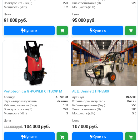
Электропитание (В)
220
Электропитание (В)
220
Мощность (кВт)
3.2
Мощность (кВт)
3
Цена
Цена
91 000 руб.
95 000 руб.
Купить
Купить
Portotecnica G-POWER C I1509P M
АВД Bennett HN‑5500
Артикул
IDAF 94194
Артикул
HN‑5500
Страна-производитель
Италия
Страна-производитель
Китай
Рабочее давление (бар)
150
Рабочее давление (бар)
250
Электропитание (В)
220
Электропитание (В)
380
Мощность (кВт)
3
Мощность (кВт)
5.5
Цена
Цена
104 000 руб.
107 000 руб.
113 000 руб.
Купить
Купить