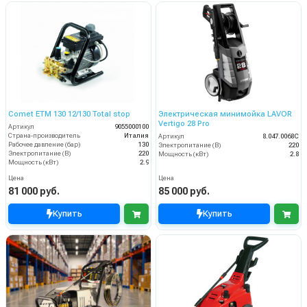
Comet ETM 130 12/130 Total stop
Электрическая минимойка LAVOR
Vertigo 28 Pro
Артикул
9055000100
Страна-производитель
Италия
Артикул
8.047.0068C
Рабочее давление (бар)
130
Электропитание (В)
220
Электропитание (В)
220
Мощность (кВт)
2.8
Мощность (кВт)
2.9
Цена
Цена
81 000 руб.
85 000 руб.
Купить
Купить