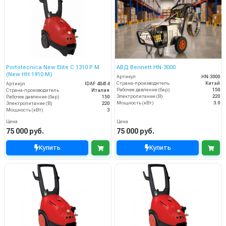
Portotecnica New Elite C 1310 P M
АВД Bennett HN‑3000
(New HH 1910 M)
Артикул
HN‑3000
Страна-производитель
Китай
Артикул
IDAF 40414
Рабочее давление (бар)
150
Страна-производитель
Италия
Электропитание (В)
220
Рабочее давление (бар)
150
Мощность (кВт)
3.0
Электропитание (В)
220
Мощность (кВт)
3
Цена
Цена
75 000 руб.
75 000 руб.
Купить
Купить