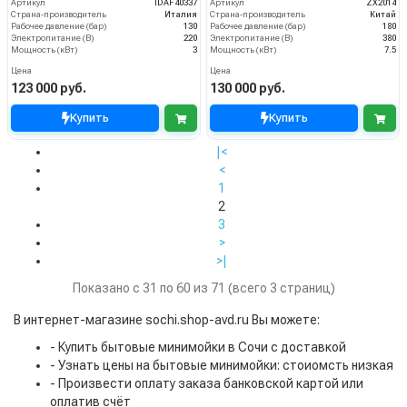
Артикул
IDAF40337
Артикул
ZX2014
Страна-производитель
Италия
Страна-производитель
Китай
Рабочее давление (бар)
130
Рабочее давление (бар)
180
Электропитание (В)
220
Электропитание (В)
380
Мощность (кВт)
3
Мощность (кВт)
7.5
Цена
Цена
123 000 руб.
130 000 руб.
Купить
Купить
|<
<
1
2
3
>
>|
Показано с 31 по 60 из 71 (всего 3 страниц)
В интернет-магазине sochi.shop-avd.ru Вы можете:
- Купить бытовые минимойки в Сочи с доставкой
- Узнать цены на бытовые минимойки: стоиомсть низкая
- Произвести оплату заказа банковской картой или
оплатив счёт