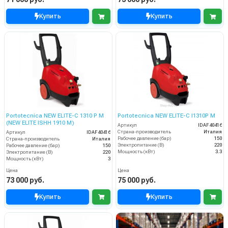
Купить
Купить
Portotecnica NEW ELITE-C 1310 P M
Portotecnica NEW ELITE-C I1310P M
(NEW ELITE ISHH 1910 M)
Артикул
IDAF40416
Страна-производитель
Италия
Артикул
IDAF40416
Рабочее давление (бар)
150
Страна-производитель
Италия
Электропитание (В)
220
Рабочее давление (бар)
150
Мощность (кВт)
3.3
Электропитание (В)
220
Мощность (кВт)
3
Цена
Цена
73 000 руб.
75 000 руб.
Купить
Купить