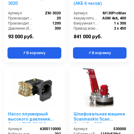
3020
(АКБ 6 часов)
Артикул:
ZM-3020
Артикул:
М130ProMax
Производительность (л/мин):
20
Аккумулятор АКБ (В/А·ч):
AGM 4х6, 400
Производительность (л/ч):
1200
Вакуумная турбина (Вт):
1 х 300
Давление (бар):
300
Привод моющих щеток (Вт):
2 х 450
Напряжение (В):
380
Привод хода ( Вт):
450
93 000 руб.
841 000 руб.
⚡ В корзину
⚡ В корзину
Насос плунжерный
Шлифовальная машина
высокого давления
Scanmaskin Scan
Comet ZWD 3040 G
Combiflex 500i
(11/207) 3400 об/мин.Ø
Артикул:
6305110000
Артикул:
530000