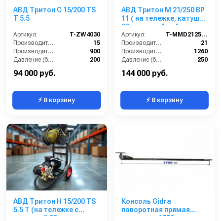
АВД Тритон C 15/200 TS
АВД Тритон М 21/250 ВР
T 5.5
11 ( на тележке, катушка
30 м, аварийный клапан,
Артикул:
T-ZW4030
манометр, фильтр)
Артикул:
T-MMD21250R
Производительность (л/мин):
15
Производительность (л/мин):
21
Производительность (л/ч):
900
Производительность (л/ч):
1260
Давление (бар):
200
Давление (бар):
250
Мощность (л.с.):
5.5
Мощность (кВт):
11
94 000 руб.
144 000 руб.
⚡ В корзину
⚡ В корзину
АВД Тритон Н 15/200 TS
Консоль Gidra
5.5 Т (на тележке с
поворотная прямая
катушкой 30 метров, с
стандарт, 1750 мм