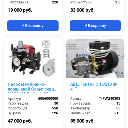
Напряжение (В):
220
Мощность (кВт):
1.5
Вес, кг:
16
Обороты двигателя (об/мин):
1750
19 000 руб.
33 000 руб.
⚡ В корзину
⚡ В корзину
Насос мембранно-
АВД Тритон C 15/210 BP
поршневой Comet серия
4 IT
МР20 (19,5 л/мин; 30
бар) с шкивом d=292
Артикул:
6056000800
Артикул:
T-FW24030S
Рабочее давление (бар):
30
Производительность (л/мин):
15
Обороты двигателя (об/мин):
550
Температура (°C):
85
By-pass:
Есть
Давление (бар):
210
Вход:
23 ёлочка
Мощность (кВт):
4
47 000 руб.
85 000 руб.