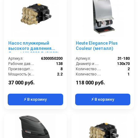
Насос плунжерный
Heute Elegance Plus
высокого давления
Couleur (металл)
Comet LW 2020 S (8/138);
1450 об/мин. вал ø 24 мм
Артикул:
6300050200
Артикул:
31-180
Рабочее давление (бар):
138
Диаметр и ширина щёток (мм):
130х70
Производительность (л/мин):
8
Количество щёток полировки (шт):
2
Мощность (кВт):
2.2
Количество щёток предварительной очистки (шт):
1
Обороты двигателя (об/мин):
1450
Мощность (Вт):
130
37 000 руб.
118 000 руб.
⚡ В корзину
⚡ В корзину