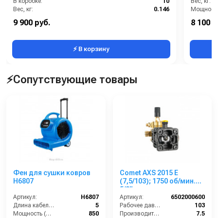
В коробке:
10
Вес, кг:
Вес, кг:
0.146
Мощность
Габаритные размеры, мм:
55x38x58
Напряжен
9 900 руб.
8 100 р
Давление (бар):
200
Страна-п
⚡ В корзину
⚡Сопутствующие товары
Фен для сушки ковров
Comet AXS 2015 E
H6807
(7,5/103); 1750 об/мин.
5/8” п.в.
Артикул:
H6807
Артикул:
6502000600
Длина кабеля (м):
5
Рабочее давление (бар):
103
Мощность (Вт):
850
Производительность (л/мин):
7.5