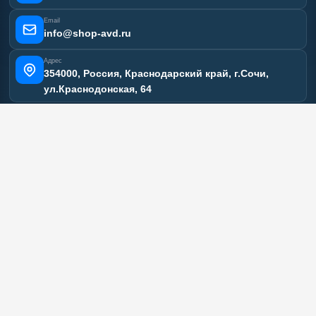
Email
info@shop-avd.ru
Адрес
354000, Россия, Краснодарский край, г.Сочи,
ул.Краснодонская, 64
МЕССЕНДЖЕРЫ
2017-2025 © ООО "ШОП АВД". Внешний вид товаров и комплектация могут изменяться
производителем. Сайт носит исключительно информационный характер и ни при
каких условиях не является публичной офертой, определяемой положениями Статьи
437 (2) ГК РФ. Заполняя формы на сайте, Вы подтверждаете возможность их
обработки.
МЫ В СОЦСЕТЯХ