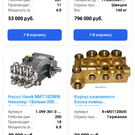
1”п.в.
Рабочее давление (бар):
207
Габариты (ДхШхВ):
1150х530х1100
Производительность (л/мин):
11
Страна-производитель:
Швеция
Мощность (кВт):
4.8
Вес:
160 кг
Обороты двигателя (об/мин):
3400
53 000 руб.
796 000 руб.
⚡ В корзину
⚡ В корзину
Насос Hawk NMT1820RN
Корпус клапанного
Никелир. 18л/мин 200
блока помпы
бар 1450 об/мин
(MFVR18931)
Артикул:
1.099-361.0 NMT1820RN
Артикул:
R+M51120041
Рабочее давление (бар):
200
Страна-производитель:
Германия
Производительность (л/мин):
18
Мощность (кВт):
6.8
Обороты двигателя (об/мин):
1450