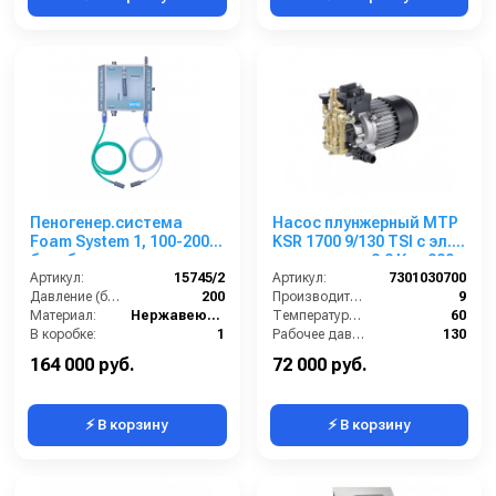
Пеногенер.система
Насос плунжерный MTP
Foam System 1, 100-200
KSR 1700 9/130 TSI с эл.
бар, без подачи
двигателем 2,3 Квт 220
воздуха, на 2 ср-ва 3/8
Артикул:
15745/2
В
Артикул:
7301030700
ш. 3/8ш.
Давление (бар):
200
Производительность (л/мин):
9
Материал:
Нержавеющая сталь
Температура (°C):
60
В коробке:
1
Рабочее давление (бар):
130
Вес, кг:
4
Мощность (кВт):
2.3
164 000 руб.
72 000 руб.
⚡ В корзину
⚡ В корзину