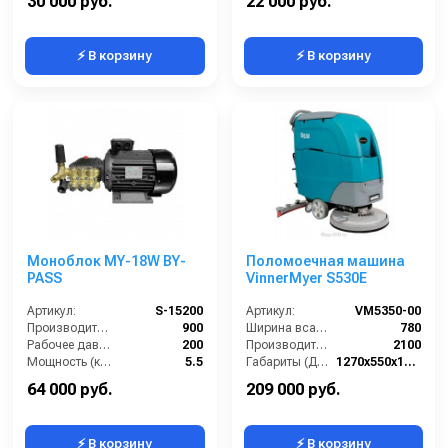
30 000 руб.
22 000 руб.
⚡ В корзину
⚡ В корзину
Моноблок MY-18W BY-
Поломоечная машина
PASS
VinnerMyer S530E
Артикул:
S-15200
Артикул:
VM5350-00
Производительность (л/ч):
900
Ширина всасывающей балки (мм):
780
Рабочее давление (бар):
200
Производительность по площади (м2/ч):
2100
Мощность (кВт):
5.5
Габариты (ДхШхВ):
1270х550х1090
Электропитание (В):
380
Диаметр щетки Ø (мм):
530
64 000 руб.
209 000 руб.
⚡ В корзину
⚡ В корзину