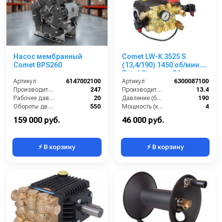
Насос мембранный
Comet LW-K 3525 S
Comet ВPS260
(13,4/190) 1450 об/мин.
Total Stop вал 24мм
Артикул:
6147002100
Артикул:
6300087100
Производительность (л/мин):
247
Производительность (л/мин):
13.4
Рабочее давление (бар):
20
Давление (бар):
190
Обороты двигателя (об/мин):
550
Мощность (кВт):
4
Вход:
50 ёлочка
Обороты двигателя (об/мин):
1450
159 000 руб.
46 000 руб.
⚡ В корзину
⚡ В корзину