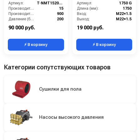
манометром, электрика
Артикул:
T-NMT1520RN
Артикул:
1750 G
с теплозащитой)
Производительность (л/мин):
15
Длина (мм):
1750
Производительность (л/ч):
900
Вход:
M22×1.5
Давление (бар):
200
Выход:
M22×1.5
Напряжение (В):
380
Материал:
нержавеющая сталь
90 000 руб.
19 000 руб.
⚡ В корзину
⚡ В корзину
Категории сопутствующих товаров
Сушилки для пола
Насосы высокого давления