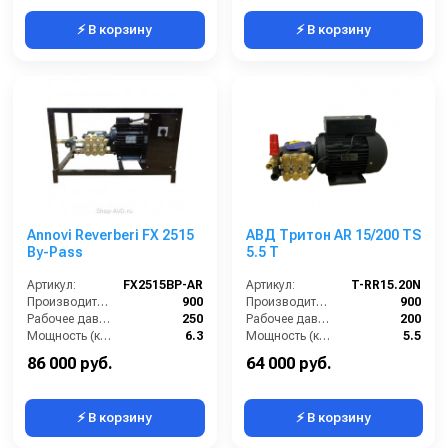
⚡ В корзину
⚡ В корзину
Annovi Reverberi FX 2515
АВД Тритон AR 15/200 TS
By-Pass
5.5 T
Артикул:
FX2515BP-AR
Артикул:
T-RR15.20N
Производительность (л/ч):
900
Производительность (л/ч):
900
Рабочее давление (бар):
250
Рабочее давление (бар):
200
Мощность (кВт):
6.3
Мощность (кВт):
5.5
Электропитание (В):
380
Электропитание (В):
380
86 000 руб.
64 000 руб.
⚡ В корзину
⚡ В корзину