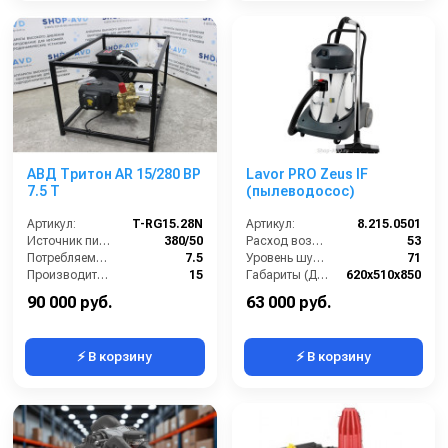
АВД Тритон AR 15/280 BP
Lavor PRO Zeus IF
7.5 T
(пылеводосос)
Артикул:
T-RG15.28N
Артикул:
8.215.0501
Источник питания (~/В/Гц):
380/50
Расход воздуха (л/сек):
53
Потребляемая мощность (кВт):
7.5
Уровень шума (дБ(А)):
71
Производительность (л/мин):
15
Габариты (ДхШхВ):
620х510х850
Давление (бар):
280
Номинальный диаметр принадлежностей (мм):
40
90 000 руб.
63 000 руб.
⚡ В корзину
⚡ В корзину