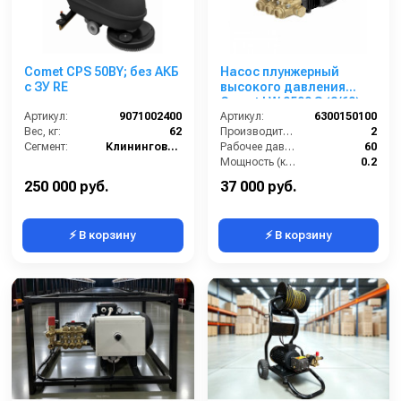
Comet CPS 50BY; без АКБ
Насос плунжерный
с ЗУ RE
высокого давления
Comet LW 0509 S (2/60);
Артикул:
9071002400
1450 об/мин. вал ø 24 мм
Артикул:
6300150100
Вес, кг:
62
Производительность (л/мин):
2
Сегмент:
Клининговое оборудование
Рабочее давление (бар):
60
Мощность (кВт):
0.2
Обороты двигателя (об/мин):
1450
250 000 руб.
37 000 руб.
⚡ В корзину
⚡ В корзину