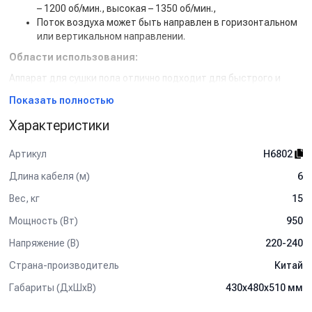
– 1200 об/мин., высокая – 1350 об/мин.,
Поток воздуха может быть направлен в горизонтальном
или вертикальном направлении.
Области использования:
Аппарат для сушки пола отлично подходит для быстрого и
эффективного просушивания ковровых и тканевых покрытий.
Показать полностью
Направляйте поток воздуха вдоль покрытия, но не на него для
равномерной сушки и предотвращения появления полос и
Характеристики
разводов. Профессиональный аппарат для сушки ковровых и
тканевых покрытий может использоваться и для сушки мест
Артикул
H6802
удаления пятен. Для принудительной сушки ковровых
покрытий и ковров используется только холодный воздух, так
Длина кабеля (м)
6
как применение горячего воздуха может привести к
Вес, кг
15
изменению цвета и деформации ковра.
Мощность (Вт)
950
Напряжение (В)
220-240
Страна-производитель
Китай
Габариты (ДхШхВ)
430х480х510 мм