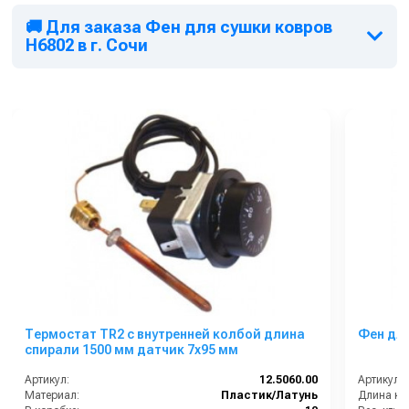
🚚 Для заказа Фен для сушки ковров
H6802 в г. Сочи
Термостат TR2 с внутренней колбой длина
Фен для
спирали 1500 мм датчик 7x95 мм
Артикул:
12.5060.00
Артикул:
Материал:
Пластик/Латунь
Длина каб