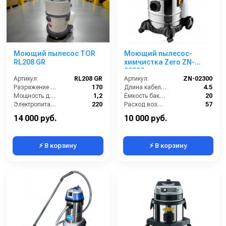
Моющий пылесос TOR
Моющий пылесос-
RL208 GR
химчистка Zero ZN-
02300
Артикул:
RL208 GR
Артикул:
ZN-02300
Разряжение (мБар):
170
Длина кабеля (м):
4.5
Мощность двигателя (кВт):
1,2
Ёмкость бака (л):
20
Электропитание (В):
220
Расход воздуха (л/сек):
57
Бак для чистой воды (л):
4
Сила всасывания (мбар):
210
14 000 руб.
10 000 руб.
⚡ В корзину
⚡ В корзину