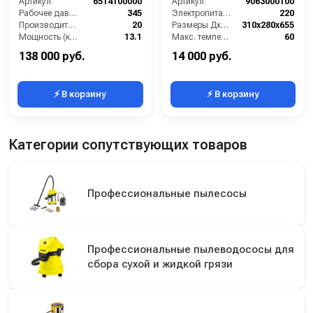
Артикул:
6514100000
Артикул:
9063000100
Рабочее давление (бар):
345
Электропитание (В):
220
Производительность (л/мин):
20
Размеры ДхШхВ (мм):
310x280x655
Мощность (кВт):
13.1
Макс. температура воды на входе (°C):
60
Обороты двигателя (об/мин):
1750
Производительность (л/мин):
6
138 000 руб.
14 000 руб.
⚡ В корзину
⚡ В корзину
Категории сопутствующих товаров
Профессиональные пылесосы
Профессиональные пылеводососы для
сбора сухой и жидкой грязи