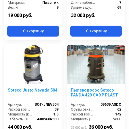
Материал:
Пластик
Длина кабеля (м):
7
Вес, кг:
9
Уровень шума (дБ):
69
Габаритные размеры, мм:
400х400х500
Количество турбин (шт):
1
19 000 руб.
32 000 руб.
⚡ В корзину
⚡ В корзину
Soteco Justo Nevada 504
Пылеводосос Soteco
PANDA 429 GA XP PLAST
Артикул:
SOT-JNEV504
Артикул:
09639 ASDO
Расход воздуха (л/сек):
39
Объем бака (л):
62
Мощность (кВт):
1.5
Расход воздуха (л/сек):
142
Габариты (ДхШхВ):
430х430х830
Мощность (Вт):
2800
Номинальный диаметр принадлежностей (мм):
36
Напряжение (В):
220
44 000 руб.
36 000 руб.
39 000 руб.