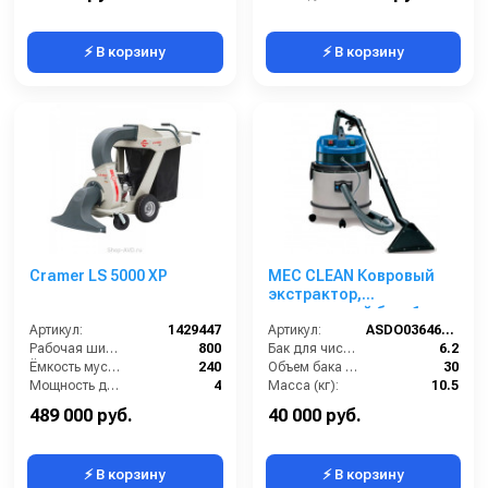
⚡ В корзину
⚡ В корзину
Cramer LS 5000 XP
MEC CLEAN Ковровый
экстрактор,
пластиковый бак, 1
Артикул:
1429447
турб, 27 л, бак для
Артикул:
ASDO03646/CLEAN G6AZ
Рабочая ширина (мм):
800
химии 6,2 л.
Бак для чистой воды (л):
6.2
Ёмкость мусоросборника (л):
240
Объем бака (л):
30
Мощность двигателя (кВт):
4
Масса (кг):
10.5
Мощность двигателя (лс):
5.5
Всасывающий шланг (м):
2
489 000 руб.
40 000 руб.
⚡ В корзину
⚡ В корзину