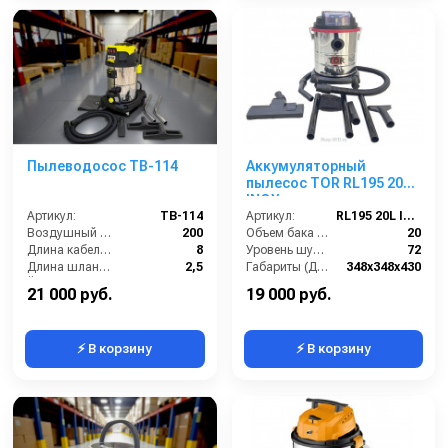
Пылеводосос TB-114
Аккумуляторный
пылесос TOR RL195 20L
INOX
Артикул:
TB-114
Артикул:
RL195 20L INOX
Воздушный поток (л/сек):
200
Объем бака (л):
20
Длина кабеля (м):
8
Уровень шума (дБ):
72
Длина шланга (м):
2,5
Габариты (ДхШхВ):
348х348х430
Ёмкость бака (л):
60
Кол-во турбин:
1
21 000 руб.
19 000 руб.
⚡ В корзину
⚡ В корзину