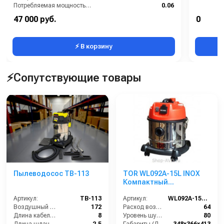
Потребляемая мощность (кВт):
0.06
Производитель:
ECO LINE
47 000 руб.
0
Масса (кг):
12
⚡ В корзину
⚡Сопутствующие товары
Пылеводосос TB-113
TOR WL092A-15L INOX
Компактный
водопылесос для
Артикул:
TB-113
работы с
Артикул:
WL092A-15L INOX
Воздушный поток (л/сек):
172
электроинструментом
Расход воздуха (л/сек):
64
Длина кабеля (м):
8
Уровень шума (дБ(А)):
80