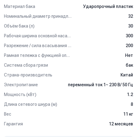
Материал бака
Ударопрочный пластик
Номинальный диаметр принадлежностей (мм)
32
Объём бака (л)
30
Рабочая ширина основной насадки (мм)
300
Разрежение / сила всасывания (мбар)
200
Рамная тележка с функцией опрокидывания бака
Нет
Система сбора грязи
бак
Страна-производитель
Китай
Электропитание
переменный ток 1~ 230 В/ 50 Гц
Мощность (кВт)
1.2
Длина сетевого шнура (м)
8
Вес
11 кг
Гарантия
12 месяцев