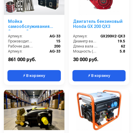
Мойка
Двигатель бензиновый
самообслуживания
Honda GX 200 QX3
Элеганс 3 поста
Артикул:
AG-33
Артикул:
GX200H2-QX3
Производительность (л/мин):
15
Диаметр вала (мм):
19.5
Рабочее давление (бар):
200
Длина вала (мм):
62
Артикул:
AG-33
Мощность (л/с):
5.8
Страна-производитель:
Россия
Объем двигателя (см3):
196
861 000 руб.
30 000 руб.
⚡ В корзину
⚡ В корзину