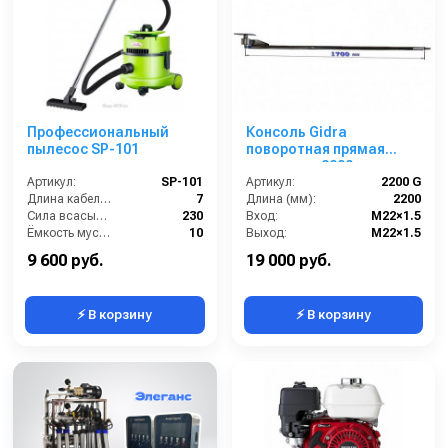
Профессиональный
Консоль Gidra
пылесос SP-101
поворотная прямая
стандарт, 2200 мм
Артикул:
SP-101
Артикул:
2200 G
Длина кабеля (м):
7
Длина (мм):
2200
Сила всасывания (мбар):
230
Вход:
M22×1.5
Ёмкость мусоросборника (л):
10
Выход:
M22×1.5
Мощность (кВт):
1-1.6
Материал:
нержавеющая сталь
9 600 руб.
19 000 руб.
⚡ В корзину
⚡ В корзину