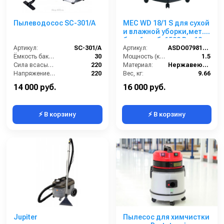
Пылеводосос SC-301/A
MEC WD 18/1 S для сухой
и влажной уборки,мет.
бак, 1 турб, 1500 Вт, 18 л.
Артикул:
SC-301/A
полн. компл.
Артикул:
ASDO07981/MEC 215 Small
Ёмкость бака (л):
30
Мощность (кВт):
1.5
Сила всасывания (мбар):
220
Материал:
Нержавеющая сталь
Напряжение (В):
220
Вес, кг:
9.66
Мощность (кВт):
1
Габаритные размеры, мм:
400x700x400
14 000 руб.
16 000 руб.
⚡ В корзину
⚡ В корзину
Jupiter
Пылесос для химчистки