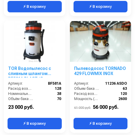
⚡ В корзину
⚡ В корзину
TOR Водопылесос с
Пылеводосос TORNADO
сливным шлангом
429 FLOWMIX INOX
BF581A PLAST (2
мотора)
Артикул:
BF581A
Артикул:
11236 ASDO
Расход воздуха (л/сек):
128
Объем бака (л):
63
Номинальный диаметр принадлежностей (мм):
38
Расход воздуха (л/сек):
120
Объём бака (л):
70
Мощность (Вт):
2600
Рабочая ширина основной насадки (мм):
400
Напряжение (В):
220
23 000 руб.
56 000 руб.
61 000 руб.
⚡ В корзину
⚡ В корзину