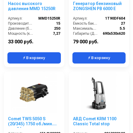
Насос высокого
Генератор бензиновый
давления MMD 15250R
ZONGSHEN PB 6000 E
Артикул:
MMD15250R
Артикул:
1T90DF604
Производительность (л/мин):
15
Ёмкость бака (л):
27
Давление (бар):
250
Максимальная мощность (кВА):
5.5
Мощность (кВт):
7,27
Габариты (ДхШхВ):
690х530х620
Обороты двигателя (об/мин):
1450
Количество фаз:
одна
33 000 руб.
79 000 руб.
⚡ В корзину
⚡ В корзину
Comet TWS 5050 S
АВД Comet KRM 1100
(20/345) 1750 об./мин.
Classic Total stop
вал 24мм