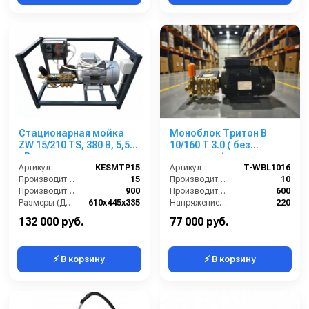
Стационарная мойка
Моноблок Тритон B
ZW 15/210 TS, 380 В, 5,5
10/160 T 3.0 ( без
кВт на раме
электрики)
Артикул:
KESMTP15
Артикул:
T-WBL1016
Производительность (л/мин):
15
Производительность (л/мин):
10
Производительность (л/ч):
900
Производительность (л/ч):
600
Размеры (ДхШхВ):
610x445x335
Напряжение (В):
220
Температура (°C):
60
Рабочее давление (бар):
160
132 000 руб.
77 000 руб.
⚡ В корзину
⚡ В корзину