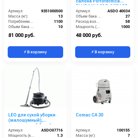
салона Portotecnica
PLUS 1 W 1 22 P (MIRAGE
Артикул:
9351000500
SUPER)
Артикул:
ASDO 40034
Масса (кг):
13
Объем бака (л):
27
Потребляемая мощность (Вт):
1100
Расход воздуха (л/сек):
58
Объем бака (л):
10
Мощность (Вт):
1000
Потребляемая мощность (кВт):
1100
Напряжение (В):
220
81 000 руб.
48 000 руб.
⚡ В корзину
⚡ В корзину
LEO для сухой уборки
Comac CA 30
(малошумный),
пластиковый бак, 1
турб, 10 л.
Артикул:
ASDO07716
Артикул:
100155
Мощность (кВт):
1.3
Масса (кг):
7