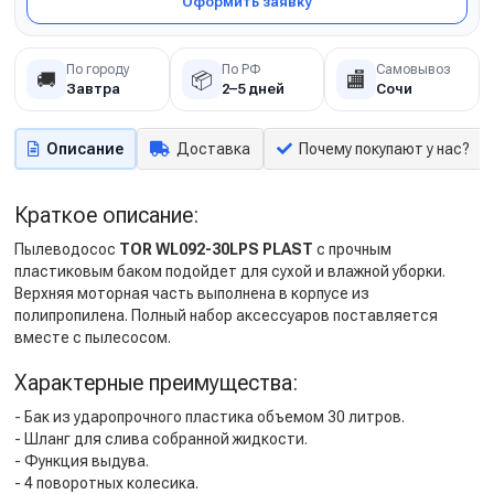
Оформить заявку
По городу
По РФ
Самовывоз
🚚
📦
🏬
Завтра
2–5 дней
Сочи
Описание
Доставка
Почему покупают у нас?
Краткое описание:
Пылеводосос
TOR WL092-30LPS PLAST
с прочным
пластиковым баком подойдет для сухой и влажной уборки.
Верхняя моторная часть выполнена в корпусе из
полипропилена. Полный набор аксессуаров поставляется
вместе с пылесосом.
Характерные преимущества:
- Бак из ударопрочного пластика объемом 30 литров.
- Шланг для слива собранной жидкости.
- Функция выдува.
- 4 поворотных колесика.