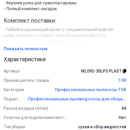
- Верхняя ручка для транспортировки.
- Полный комплект насадок.
Комплект поставки:
- Гибкий всасывающий шланг с соединительной муфтой
шланг-пылесос и угловой трубкой-держателем 2.5 м.
- Удлинительная трубка пластик, 3х0.3 м.
- Универсальная напольная насадка (щетина, резинка, 2 малых
Показать полностью
колеса), рабочая ширина 300 мм.
Характеристики
- Насадка-щётка полукруглая для уборки труднодоступных
мест и батарей.
- Щелевая насадка 125 мм.
Артикул
WL092-30LPS PLAST
- Поворотные колеса малые (4 шт).
Производитель товара
TOR
- Фильтр-колпак (1 шт).
- Поролоновая защита мотора от вспенивания на поплавкой
Категория
Профессиональные пылесосы TOR
камере (1 шт).
Подкатегория
Профессиональные пылеводососы для сбора сухой и жидкой грязи TOR
Применение:
Расход воздуха (л/сек)
64
Уборка на маленькой площади: в мастерской, небольшом
Розетка для подключения инструмента
Нет
магазине, на автомойке.
Тип уборки
сухая и сбор жидкостей