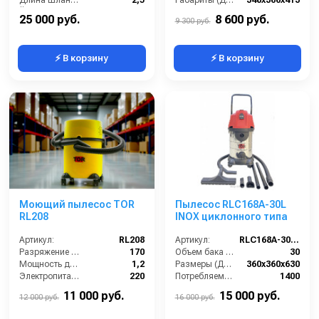
Длина шланга (м):
2,5
Габариты (ДхШхВ):
348х366х413
Ёмкость бака (л):
60
Длина сетевого шнура (м):
10
25 000 руб.
8 600 руб.
9 300 руб.
⚡ В корзину
⚡ В корзину
Моющий пылесос TOR
Пылесос RLC168A-30L
RL208
INOX циклонного типа
Артикул:
RL208
Артикул:
RLC168A-30L INOX
Разряжение (мБар):
170
Объем бака (л):
30
Мощность двигателя (кВт):
1,2
Размеры (ДхШхВ):
360x360x630
Электропитание (В):
220
Потребляемая мощность (Вт):
1400
Бак для чистой воды (л):
4
Масса (кг):
7
11 000 руб.
15 000 руб.
12 000 руб.
16 000 руб.